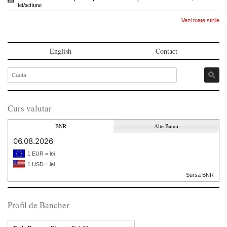
lei/actiune
Vezi toate stirile
English
Contact
Curs valutar
BNR
Alte Banci
06.08.2026
1 EUR = lei
1 USD = lei
Sursa BNR
Profil de Bancher