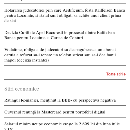
Hotararea judecatoriei prin care Aedificium, fosta Raiffeisen Banca
pentru Locuinte, si statul sunt obligati sa achite unui client prima
de stat
Decizia Curtii de Apel Bucuresti in procesul dintre Raiffeisen
Banca pentru Locuinte si Curtea de Conturi
Vodafone, obligata de judecatori sa despagubeasca un abonat
caruia a refuzat sa-i repare un telefon stricat sau sa-i dea banii
inapoi (decizia instantei)
Toate stirile
Stiri economice
Ratingul României, menținut la BBB- cu perspectivă negativă
Guvernul renunță la Mastercard pentru portofelul digital
Salariul minim net pe economie crește la 2.699 lei din luna iulie
2026