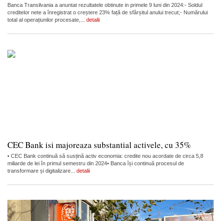
Banca Transilvania a anuntat rezultatele obtinute in primele 9 luni din 2024:- Soldul
creditelor nete a înregistrat o creștere 23% față de sfârșitul anului trecut;- Numărului
total al operațiunilor procesate,...
detalii
CEC Bank isi majoreaza substantial activele, cu 35%
• CEC Bank continuă să susțină activ economia: credite nou acordate de circa 5,8
miliarde de lei în primul semestru din 2024• Banca își continuă procesul de
transformare și digitalizare...
detalii