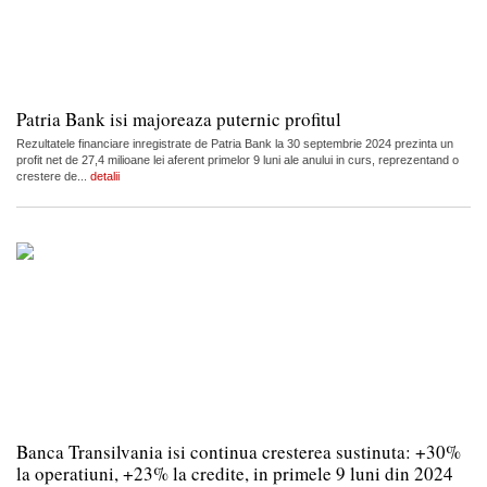
Patria Bank isi majoreaza puternic profitul
Rezultatele financiare inregistrate de Patria Bank la 30 septembrie 2024 prezinta un
profit net de 27,4 milioane lei aferent primelor 9 luni ale anului in curs, reprezentand o
crestere de...
detalii
Banca Transilvania isi continua cresterea sustinuta: +30%
la operatiuni, +23% la credite, in primele 9 luni din 2024