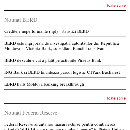
Toate stirile
Noutati BERD
Creditele neperformante (npl) - statistici BERD
BERD este ingrijorata de investigatia autoritatilor din Republica
Moldova la Victoria Bank, subsidiara Bancii Transilvania
BERD dezvaluie cat a platit pe actiunile Piraeus Bank
ING Bank si BERD finanteaza parcul logistic CTPark Bucharest
EBRD hails Moldova banking breakthrough
Toate stirile
Noutati Federal Reserve
Federal Reserve anunta noi masuri extinse pentru combaterea
crizei COVID-19, care produce pagube "imense" in Statele Unite si