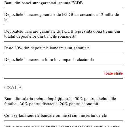
Banii din banci sunt garantati, anunta FGDB
Depozitele bancare garantate de FGDB au crescut cu 13 miliarde
lei
Depozitele bancare garantate de FGDB reprezinta doua treimi din
totalul depozitelor din bancile romanesti
Peste 80% din depozitele bancare sunt garantate
Depozitele bancare nu intra in campania electorala
Toate stirile
CSALB
Banii din salariu trebuie împărțiți astfel: 50% pentru cheltuielile
familiei, 30% pentru distracție, 20% pentru economii
Cum se fac fraudele bancare online și cum ne ferim de ele
Vrei o rată mai mică la credit? Schimbă dobânda variabilă cu una