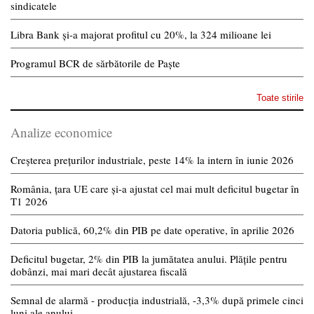
sindicatele
Libra Bank și-a majorat profitul cu 20%, la 324 milioane lei
Programul BCR de sărbătorile de Paște
Toate stirile
Analize economice
Creșterea prețurilor industriale, peste 14% la intern în iunie 2026
România, țara UE care și-a ajustat cel mai mult deficitul bugetar în
T1 2026
Datoria publică, 60,2% din PIB pe date operative, în aprilie 2026
Deficitul bugetar, 2% din PIB la jumătatea anului. Plățile pentru
dobânzi, mai mari decât ajustarea fiscală
Semnal de alarmă - producția industrială, -3,3% după primele cinci
luni ale anului