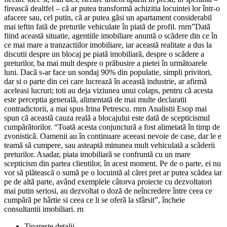
fireascã dealtfel – cã ar putea transformã achizitia locuintei lor într-o
afacere sau, cel putin, cã ar putea gãsi un apartament considerabil
mai ieftin fatã de preturile vehiculate în piatã de profil. rnrn”Datã
fiind aceastã situatie, agentiile imobiliare anuntã o scãdere din ce în
ce mai mare a tranzactiilor imobiliare, iar aceastã realitate a dus la
discutii despre un blocaj pe piatã imobiliarã, despre o scãdere a
preturilor, ba mai mult despre o prãbusire a pietei în urmãtoarele
luni. Dacã s-ar face un sondaj 90% din populatie, simpli privitori,
dar si o parte din cei care lucreazã în aceastã industrie, ar afirmã
aceleasi lucruri; toti au deja viziunea unui colaps, pentru cã acesta
este perceptia generalã, alimentatã de mai multe declaratii
contradictorii, a mai spus Irina Petrescu. rnrn Analistii Esop mai
spun cã aceastã cauza realã a blocajului este datã de scepticismul
cumpãrãtorilor. “Toatã acesta conjuncturã a fost alimetatã în timp de
zvonisticã. Oamenii au în continuare aceeasi nevoie de case, dar le e
teamã sã cumpere, sau asteaptã minunea mult vehiculatã a scãderii
preturilor. Asadar, piata imobiliarã se confruntã cu un mare
scepticism din partea clientilor, în acest moment. Pe de o parte, ei nu
vor sã plãteascã o sumã pe o locuintã al cãrei pret ar putea scãdea iar
pe de altã parte, având exemplele câtorva proiecte cu dezvoltatori
mai putin seriosi, au dezvoltat o dozã de neîncredere între ceea ce
cumpãrã pe hârtie si ceea ce li se oferã la sfârsit”, încheie
consultantii imobiliari. rn
Tipareste detalii