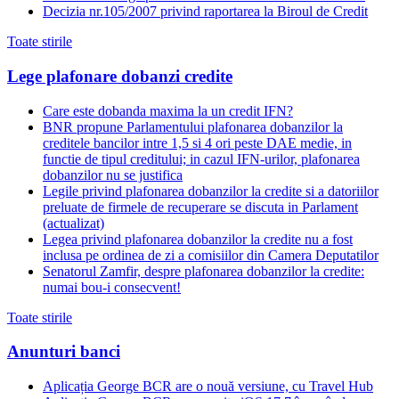
Decizia nr.105/2007 privind raportarea la Biroul de Credit
Toate stirile
Lege plafonare dobanzi credite
Care este dobanda maxima la un credit IFN?
BNR propune Parlamentului plafonarea dobanzilor la
creditele bancilor intre 1,5 si 4 ori peste DAE medie, in
functie de tipul creditului; in cazul IFN-urilor, plafonarea
dobanzilor nu se justifica
Legile privind plafonarea dobanzilor la credite si a datoriilor
preluate de firmele de recuperare se discuta in Parlament
(actualizat)
Legea privind plafonarea dobanzilor la credite nu a fost
inclusa pe ordinea de zi a comisiilor din Camera Deputatilor
Senatorul Zamfir, despre plafonarea dobanzilor la credite:
numai bou-i consecvent!
Toate stirile
Anunturi banci
Aplicația George BCR are o nouă versiune, cu Travel Hub