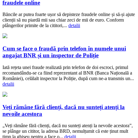
fraudele online
Băncile ar putea foarte ușor să depisteze fraudele online și să-și ajute
clienții să nu piardă mii sau chiar zeci de mii de euro. Conform
plângerilor primite de la cititori,...
detalii
Cum se face o fraudă prin telefon în numele unui
angajat BNR și un inspector de Poliție
Iată rețeta unei fraude realizată prin telefon de doi escroci, primul
recomandându-se ca fiind reprezentant al BNR (Banca Națională a
României), celălalt inspector la Poliție, după cum ne-a transmis un...
detalii
Veți rămâne fără clienți, dacă nu sunteți atenți la
nevoile acestora
„Veți rămâne fără clienți, dacă nu sunteți atenți la nevoile acestora”,
se plânge un cititor, la adresa BRD, nemulțumit că este ținut mult
timp la ghișeu pentru a face o...
detalii