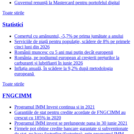
Guvernul renunță la Mastercard pentru portofelul digital
Toate stirile
Statistici
Comerțul cu amănuntul, -5,7% pe prima jumătate a anului
Serviciile de piață pentru populație, scădere de 8% pe primele
cinci luni din 2026
Românii muncesc cu 5 ani mai puțin decât europenii
România, pe podiumul european al creșterii prețurilor la
carburanți și lubrifianți în iunie 2026
Inflația anuală, în scădere la 9,2% după metodologia
europeană
Toate stirile
FNGCIMM
Programul IMM Invest continua si in 2021
Garantiile de stat pentru credite acordate de FNGCIMM au
crescut cu 185% in 2020
Programul IMM invest se prelungeste pana in 30 iunie 2021
Firmele pot obtine credite bancare garantate si subventionate
de stat, pe baza facturilor (factoring), prin programul IMM