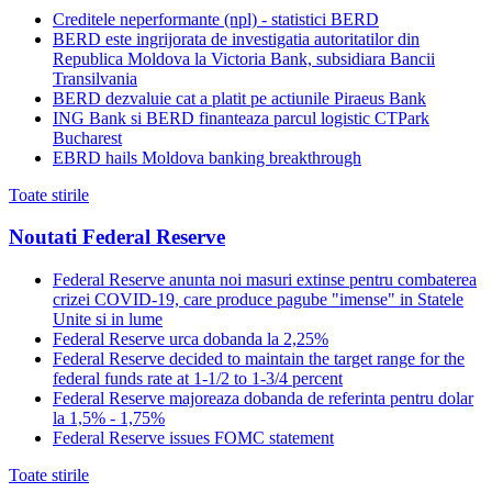
Creditele neperformante (npl) - statistici BERD
BERD este ingrijorata de investigatia autoritatilor din
Republica Moldova la Victoria Bank, subsidiara Bancii
Transilvania
BERD dezvaluie cat a platit pe actiunile Piraeus Bank
ING Bank si BERD finanteaza parcul logistic CTPark
Bucharest
EBRD hails Moldova banking breakthrough
Toate stirile
Noutati Federal Reserve
Federal Reserve anunta noi masuri extinse pentru combaterea
crizei COVID-19, care produce pagube "imense" in Statele
Unite si in lume
Federal Reserve urca dobanda la 2,25%
Federal Reserve decided to maintain the target range for the
federal funds rate at 1-1/2 to 1-3/4 percent
Federal Reserve majoreaza dobanda de referinta pentru dolar
la 1,5% - 1,75%
Federal Reserve issues FOMC statement
Toate stirile