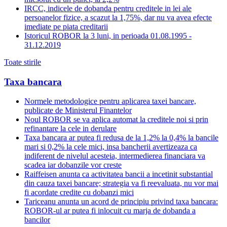
IRCC, indicele de dobanda pentru creditele in lei ale
persoanelor fizice, a scazut la 1,75%, dar nu va avea efecte
imediate pe piata creditarii
Istoricul ROBOR la 3 luni, in perioada 01.08.1995 -
31.12.2019
Toate stirile
Taxa bancara
Normele metodologice pentru aplicarea taxei bancare,
publicate de Ministerul Finantelor
Noul ROBOR se va aplica automat la creditele noi si prin
refinantare la cele in derulare
Taxa bancara ar putea fi redusa de la 1,2% la 0,4% la bancile
mari si 0,2% la cele mici, insa bancherii avertizeaza ca
indiferent de nivelul acesteia, intermedierea financiara va
scadea iar dobanzile vor creste
Raiffeisen anunta ca activitatea bancii a incetinit substantial
din cauza taxei bancare; strategia va fi reevaluata, nu vor mai
fi acordate credite cu dobanzi mici
Tariceanu anunta un acord de principiu privind taxa bancara:
ROBOR-ul ar putea fi inlocuit cu marja de dobanda a
bancilor