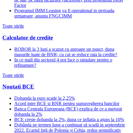
Factor
Programul IMM Leasing va fi operational in perioada
urmatoare, anunta FNGCIMM
Toate stirile
Calculator de credite
ROBOR la 3 luni a scazut cu aproape un punct, dupa
masurile luate de BNR; cu cat se reduce rata la credite?
In ce mall din sectorul 4 pot face o simulare pentru o
refinantare?
Toate stirile
Noutati BCE
Dobanda la euro scade la 2,25%
Acord intre BCE si BNR pentru supravegherea bancilor
Banca Centrala Europeana (BCE) explica de ce a majorat
dobanda la 2%
BCE creste dobanda la 2%, dupa ce inflatia a ajuns la 10%
Dobânda pe termen lung a continuat să scadă in septembrie
2022. Ecartul față de Polonia și Cehia, redus semnificativ