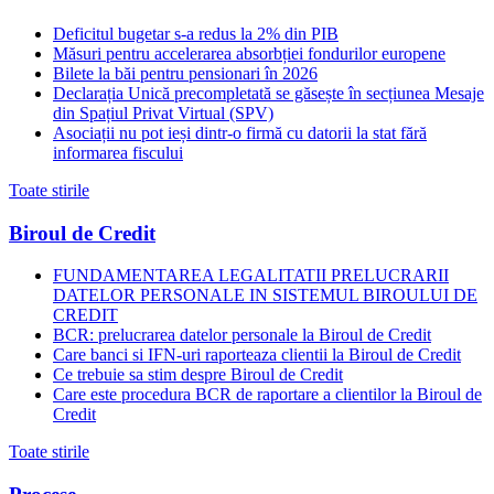
Deficitul bugetar s-a redus la 2% din PIB
Măsuri pentru accelerarea absorbției fondurilor europene
Bilete la băi pentru pensionari în 2026
Declarația Unică precompletată se găsește în secțiunea Mesaje
din Spațiul Privat Virtual (SPV)
Asociații nu pot ieși dintr-o firmă cu datorii la stat fără
informarea fiscului
Toate stirile
Biroul de Credit
FUNDAMENTAREA LEGALITATII PRELUCRARII
DATELOR PERSONALE IN SISTEMUL BIROULUI DE
CREDIT
BCR: prelucrarea datelor personale la Biroul de Credit
Care banci si IFN-uri raporteaza clientii la Biroul de Credit
Ce trebuie sa stim despre Biroul de Credit
Care este procedura BCR de raportare a clientilor la Biroul de
Credit
Toate stirile