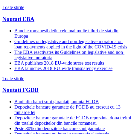
Toate stirile
Noutati EBA
Bancile romanesti detin cele mai multe titluri de stat din
Europa
Guidelines on legislative and non-legislative moratoria on
loan repayments applied in the light of the COVID-19 crisis
The EBA reactivates its Guidelines on legislative and non-
legislative moratoria
EBA publishes 2018 EU-wide stress test results
EBA launches 2018 EU-wide transparency exercise
Toate stirile
Noutati FGDB
Banii din banci sunt garantati, anunta FGDB
Depozitele bancare garantate de FGDB au crescut cu 13
miliarde lei
Depozitele bancare garantate de FGDB reprezinta doua treimi
din totalul depozitelor din bancile romanesti
Peste 80% din depozitele bancare sunt garantate
Depozitele bancare nu intra in campania electorala