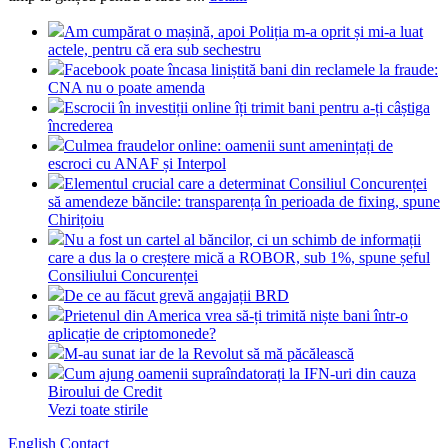
Am cumpărat o mașină, apoi Poliția m-a oprit și mi-a luat
actele, pentru că era sub sechestru
Facebook poate încasa liniștită bani din reclamele la fraude:
CNA nu o poate amenda
Escrocii în investiții online îți trimit bani pentru a-ți câștiga
încrederea
Culmea fraudelor online: oamenii sunt amenințați de
escroci cu ANAF și Interpol
Elementul crucial care a determinat Consiliul Concurenței
să amendeze băncile: transparența în perioada de fixing, spune
Chirițoiu
Nu a fost un cartel al băncilor, ci un schimb de informații
care a dus la o creștere mică a ROBOR, sub 1%, spune șeful
Consiliului Concurenței
De ce au făcut grevă angajații BRD
Prietenul din America vrea să-ți trimită niște bani într-o
aplicație de criptomonede?
M-au sunat iar de la Revolut să mă păcălească
Cum ajung oamenii supraîndatorați la IFN-uri din cauza
Biroului de Credit
Vezi toate stirile
English
Contact