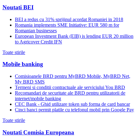
Noutati BEI
BEI a redus cu 31% sprijinul acordat Romaniei in 2018
Romania implements SME Initiative: EUR 580 m for
Romanian businesses
European Investment Bank (EIB) is lending EUR 20 million
to Agricover Credit IFN
Toate stirile
Mobile banking
Comisioanele BRD pentru MyBRD Mobile, MyBRD Net,
My BRD SMS
Termeni si conditii contractuale ale serviciului You BRD
Recomandari de securitate ale BRD pentru utilizatorii de
internet/mobile banking
CEC Bank - Ghid utilizare token sub forma de card bancar
Cinci banci permit platile cu telefonul mobil prin Google Pay
Toate stirile
Noutati Comisia Europeana