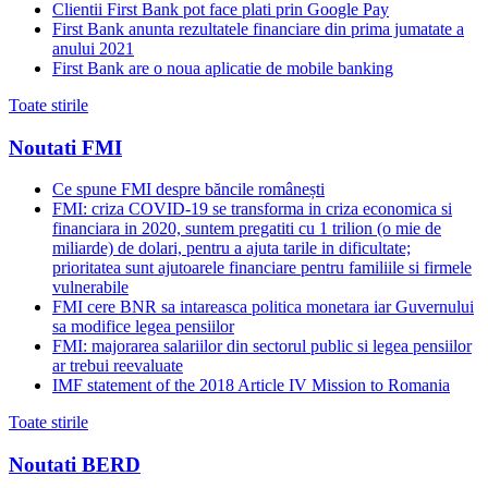
Clientii First Bank pot face plati prin Google Pay
First Bank anunta rezultatele financiare din prima jumatate a
anului 2021
First Bank are o noua aplicatie de mobile banking
Toate stirile
Noutati FMI
Ce spune FMI despre băncile românești
FMI: criza COVID-19 se transforma in criza economica si
financiara in 2020, suntem pregatiti cu 1 trilion (o mie de
miliarde) de dolari, pentru a ajuta tarile in dificultate;
prioritatea sunt ajutoarele financiare pentru familiile si firmele
vulnerabile
FMI cere BNR sa intareasca politica monetara iar Guvernului
sa modifice legea pensiilor
FMI: majorarea salariilor din sectorul public si legea pensiilor
ar trebui reevaluate
IMF statement of the 2018 Article IV Mission to Romania
Toate stirile
Noutati BERD