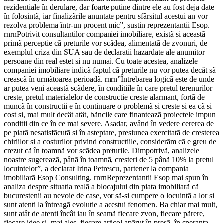
rezidentiale în derulare, dar foarte putine dintre ele au fost deja date
în folosintã, iar finalizãrile anuntate pentru sfârsitul acestui an vor
rezolva problema într-un procent mic”, sustin reprezentantii Esop.
rnrnPotrivit consultantilor companiei imobiliare, existã si aceastã
primã perceptie cã preturile vor scãdea, alimentatã de zvonuri, de
exemplul criza din SUA sau de declaratii hazardate ale anumitor
persoane din real estet si nu numai. Cu toate acestea, analizele
companiei imobiliare indicã faptul cã preturile nu vor putea decât sã
creascã în urmãtoarea perioadã. rnrn”Întrebarea logicã este de unde
ar putea veni aceastã scãdere, în conditiile în care pretul terenurilor
creste, pretul materialelor de constructie creste alarmant, fortã de
muncã în constructii e în continuare o problemã si creste si ea cã si
cost si, mai mult decât atât, bãncile care finanteazã proiectele impun
conditii din ce în ce mai severe. Asadar, având în vedere cererea de
pe piatã nesatisfãcutã si în asteptare, presiunea exercitatã de cresterea
chiriilor si a costurilor privind constructiile, considerãm cã e greu de
crezut cã în toamnã vor scãdea preturile. Dimpotrivã, analizele
noastre sugereazã, pânã în toamnã, cresteri de 5 pânã 10% la pretul
locuintelor”, a declarat Irina Petrescu, partener la compania
imobiliarã Esop Consulting. rnrnReprezentantii Esop mai spun în
analiza despre situatia realã a blocajului din piata imobiliarã cã
bucurestenii au nevoie de case, vor sã-si cumpere o locuintã a lor si
sunt atenti la întreagã evolutie a acestui fenomen. Ba chiar mai mult,
sunt atât de atenti încât iau în seamã fiecare zvon, fiecare pãrere,
fiecare idee si, mai ales, fiecare articol apãrut în presã, în speranta –