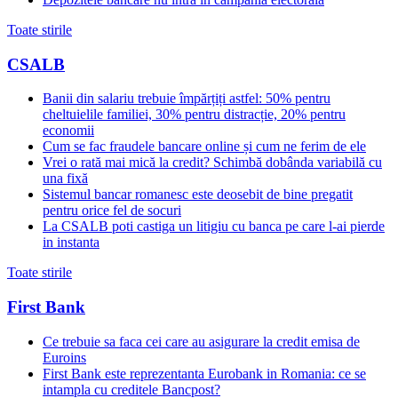
Toate stirile
CSALB
Banii din salariu trebuie împărțiți astfel: 50% pentru
cheltuielile familiei, 30% pentru distracție, 20% pentru
economii
Cum se fac fraudele bancare online și cum ne ferim de ele
Vrei o rată mai mică la credit? Schimbă dobânda variabilă cu
una fixă
Sistemul bancar romanesc este deosebit de bine pregatit
pentru orice fel de socuri
La CSALB poti castiga un litigiu cu banca pe care l-ai pierde
in instanta
Toate stirile
First Bank
Ce trebuie sa faca cei care au asigurare la credit emisa de
Euroins
First Bank este reprezentanta Eurobank in Romania: ce se
intampla cu creditele Bancpost?