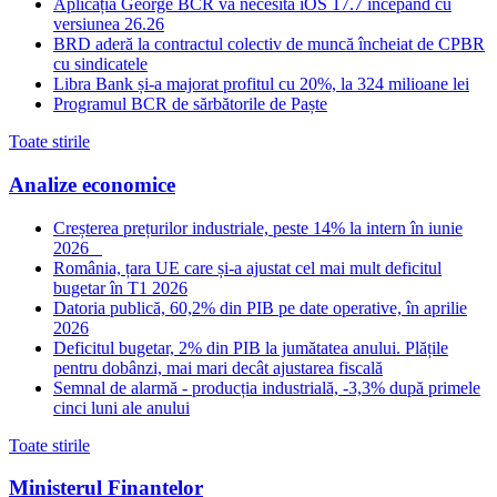
Aplicația George BCR va necesita iOS 17.7 începând cu
versiunea 26.26
BRD aderă la contractul colectiv de muncă încheiat de CPBR
cu sindicatele
Libra Bank și-a majorat profitul cu 20%, la 324 milioane lei
Programul BCR de sărbătorile de Paște
Toate stirile
Analize economice
Creșterea prețurilor industriale, peste 14% la intern în iunie
2026
România, țara UE care și-a ajustat cel mai mult deficitul
bugetar în T1 2026
Datoria publică, 60,2% din PIB pe date operative, în aprilie
2026
Deficitul bugetar, 2% din PIB la jumătatea anului. Plățile
pentru dobânzi, mai mari decât ajustarea fiscală
Semnal de alarmă - producția industrială, -3,3% după primele
cinci luni ale anului
Toate stirile
Ministerul Finantelor