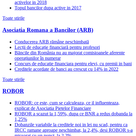
activelor in 2018
Topul bancilor dupa active in 2017
Toate stirile
Asociatia Romana a Bancilor (ARB)
Conducerea ARB rămâne neschimbată
Lecții de educație financiară pentru profesori
Băncile din România nu au majorat comisioanele aferente
operațiunilor în numerar
Concurs de educatie financiara pentru elevi, cu premii in bani
Creditele acordate de banci au crescut cu 14% in 2022
Toate stirile
ROBOR
ROBOR: ce este, cum se calculeaza, ce il influenteaza,
explicat de Asociatia Pietelor Financiare
ROBOR a scazut la 1,59%, dupa ce BNR a redus dobanda la
1,25%
Dobanzile variabile la creditele noi in lei nu scad, pentru ca
IRCC ramane aproape neschimbat, la 2,4%, desi ROBOR s-a
micsorat cu un punct, la 2,2%