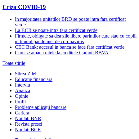
Criza COVID-19
In majoritatea unitatilor BRD se poate intra fara certificat
verde
La BCR se poate intra fara certificat verde
Firmele, obligate sa dea zile libere parintilor care stau cu copiii
in timpul pandemiei de coronavirus
CEC Bank: accesul in banca se face fara certificat verde
Cum se amana ratele la creditele Garanti BBVA
Toate stirile
Stirea Zilei
Educatie financiara
Interviu
Analiza
Opinie
Profil
Probleme aplicații bancare
Cariera
Noutati BNR
Revista presei
Noutati BCE