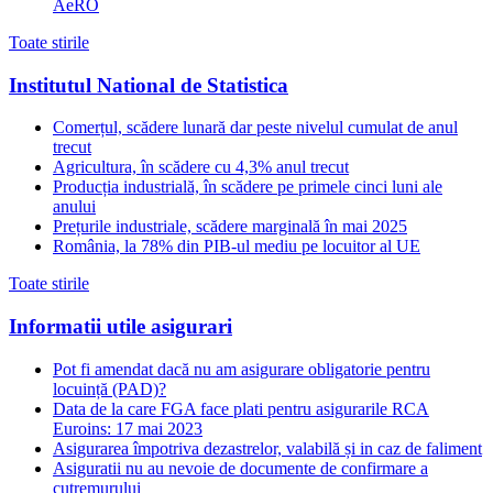
AeRO
Toate stirile
Institutul National de Statistica
Comerțul, scădere lunară dar peste nivelul cumulat de anul
trecut
Agricultura, în scădere cu 4,3% anul trecut
Producția industrială, în scădere pe primele cinci luni ale
anului
Prețurile industriale, scădere marginală în mai 2025
România, la 78% din PIB-ul mediu pe locuitor al UE
Toate stirile
Informatii utile asigurari
Pot fi amendat dacă nu am asigurare obligatorie pentru
locuință (PAD)?
Data de la care FGA face plati pentru asigurarile RCA
Euroins: 17 mai 2023
Asigurarea împotriva dezastrelor, valabilă și in caz de faliment
Asiguratii nu au nevoie de documente de confirmare a
cutremurului