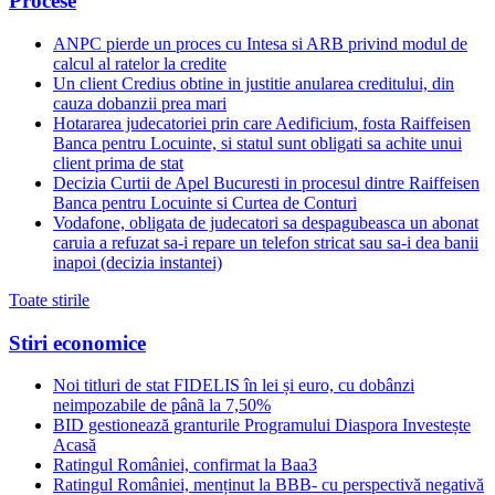
Procese
ANPC pierde un proces cu Intesa si ARB privind modul de
calcul al ratelor la credite
Un client Credius obtine in justitie anularea creditului, din
cauza dobanzii prea mari
Hotararea judecatoriei prin care Aedificium, fosta Raiffeisen
Banca pentru Locuinte, si statul sunt obligati sa achite unui
client prima de stat
Decizia Curtii de Apel Bucuresti in procesul dintre Raiffeisen
Banca pentru Locuinte si Curtea de Conturi
Vodafone, obligata de judecatori sa despagubeasca un abonat
caruia a refuzat sa-i repare un telefon stricat sau sa-i dea banii
inapoi (decizia instantei)
Toate stirile
Stiri economice
Noi titluri de stat FIDELIS în lei și euro, cu dobânzi
neimpozabile de pânã la 7,50%
BID gestionează granturile Programului Diaspora Investește
Acasă
Ratingul României, confirmat la Baa3
Ratingul României, menținut la BBB- cu perspectivă negativă