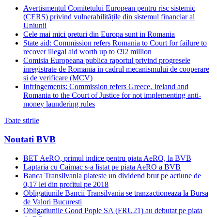
Avertismentul Comitetului European pentru risc sistemic
(CERS) privind vulnerabilitățile din sistemul financiar al
Uniunii
Cele mai mici preturi din Europa sunt in Romania
State aid: Commission refers Romania to Court for failure to
recover illegal aid worth up to €92 million
Comisia Europeana publica raportul privind progresele
inregistrate de Romania in cadrul mecanismului de cooperare
si de verificare (MCV)
Infringements: Commission refers Greece, Ireland and
Romania to the Court of Justice for not implementing anti-
money laundering rules
Toate stirile
Noutati BVB
BET AeRO, primul indice pentru piata AeRO, la BVB
Laptaria cu Caimac s-a listat pe piata AeRO a BVB
Banca Transilvania plateste un dividend brut pe actiune de
0,17 lei din profitul pe 2018
Obligatiunile Bancii Transilvania se tranzactioneaza la Bursa
de Valori Bucuresti
Obligatiunile Good Pople SA (FRU21) au debutat pe piata