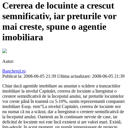
Cererea de locuinte a crescut
semnificativ, iar preturile vor
mai creste, spune o agentie
imobiliara
Autor:
Bancherul.ro
Publicat la: 2008-06-05 21:39
Ultima actualizare: 2008-06-05 21:39
Chiar dacã agentiile imobiliare au anuntat o scãdere a tranzactiilor
imobiliare la nivelul Capitalei, cererea de locuinte a înregistrat o
crestere semnificativã de la începutul anului, iar preturile locuintelor
vor creste pânã în toamnã cu 5-10%, sustin reprezentantii companiei
imobiliare Esop. rnrn”La nivelul Capitalei, cererea de locuinte noi
nu numai cã nu a scãzut, dar a înregistrat o crestere semnificativã de
la începutul anului. Oamenii au în continuare nevoie de case, iar
deficitul de locuinte noi este încã existent si are valori mari. Existã,
într-adevãr, în acest moment, un numãr impresionant de proiecte