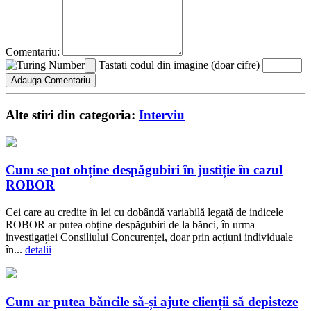
Comentariu:
Tastati codul din imagine (doar cifre)
Alte stiri din categoria:
Interviu
Cum se pot obține despăgubiri în justiție în cazul
ROBOR
Cei care au credite în lei cu dobândă variabilă legată de indicele
ROBOR ar putea obține despăgubiri de la bănci, în urma
investigației Consiliului Concurenței, doar prin acțiuni individuale
în...
detalii
Cum ar putea băncile să-și ajute clienții să depisteze