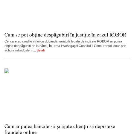
Cum se pot obține despăgubiri în justiție în cazul ROBOR
Cei care au credite în lei cu dobândă variabilă legată de indicele ROBOR ar putea
obține despăgubiri de la bănci, în urma investigației Consiliului Concurenței, doar prin
acțiuni individuale în...
detalii
Cum ar putea băncile să-și ajute clienții să depisteze
fraudele online