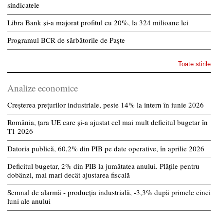
sindicatele
Libra Bank și-a majorat profitul cu 20%, la 324 milioane lei
Programul BCR de sărbătorile de Paște
Toate stirile
Analize economice
Creșterea prețurilor industriale, peste 14% la intern în iunie 2026
România, țara UE care și-a ajustat cel mai mult deficitul bugetar în
T1 2026
Datoria publică, 60,2% din PIB pe date operative, în aprilie 2026
Deficitul bugetar, 2% din PIB la jumătatea anului. Plățile pentru
dobânzi, mai mari decât ajustarea fiscală
Semnal de alarmă - producția industrială, -3,3% după primele cinci
luni ale anului