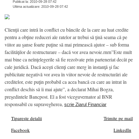
Publicat la: 2010-09-28 07:42
Ultima actualizare: 2010-09-28 07:42
Clienţii care intră în conflict cu băncile de la care au luat credite
pentru a obţine reduceri ale ratelor ar trebui să ţină seama că pe
viitor au şanse foarte puţine să mai primească ajutor – sub forma
facilităţilor de restructurare – dacă vor avea nevoie.rnrn”Este mult
mai bine ca neînţelegerile să fie rezolvate prin parteneriat decât pe
cale juridică. Dacă aceşti clienţi care merg în instanţă şi fac
publicitate negativă vor avea în viitor nevoie de restructurări ale
creditelor, este puţin probabil ca acea bancă cu care au intrat în
conflict deschis să îi mai ajute”, a declarat Mihai Bogza,
preşedintele Bancpost. El a fost viceguvernator al BNR
responsabil cu supravegherea,
scrie Ziarul Financiar
Tipareste detalii
Trimite pe mail
Facebook
LinkedIn