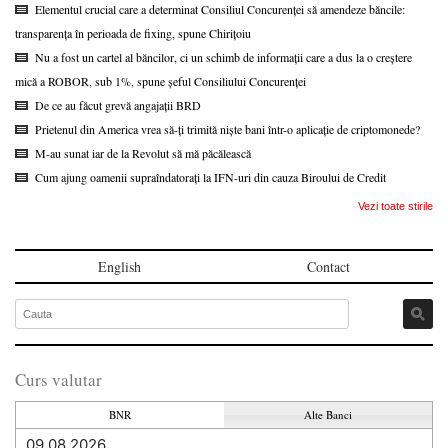
Elementul crucial care a determinat Consiliul Concurenței să amendeze băncile:
transparența în perioada de fixing, spune Chirițoiu
Nu a fost un cartel al băncilor, ci un schimb de informații care a dus la o creștere
mică a ROBOR, sub 1%, spune șeful Consiliului Concurenței
De ce au făcut grevă angajații BRD
Prietenul din America vrea să-ți trimită niște bani într-o aplicație de criptomonede?
M-au sunat iar de la Revolut să mă păcălească
Cum ajung oamenii supraîndatorați la IFN-uri din cauza Biroului de Credit
Vezi toate stirile
English
Contact
Curs valutar
BNR
Alte Banci
09.08.2026