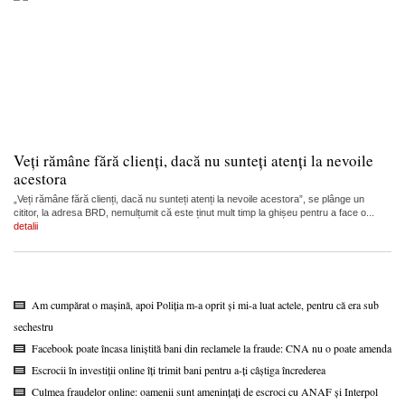
Veți rămâne fără clienți, dacă nu sunteți atenți la nevoile
acestora
„Veți rămâne fără clienți, dacă nu sunteți atenți la nevoile acestora”, se plânge un
cititor, la adresa BRD, nemulțumit că este ținut mult timp la ghișeu pentru a face o...
detalii
Am cumpărat o mașină, apoi Poliția m-a oprit și mi-a luat actele, pentru că era sub
sechestru
Facebook poate încasa liniștită bani din reclamele la fraude: CNA nu o poate amenda
Escrocii în investiții online îți trimit bani pentru a-ți câștiga încrederea
Culmea fraudelor online: oamenii sunt amenințați de escroci cu ANAF și Interpol