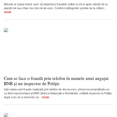
Băncile ar putea foarte ușor să depisteze fraudele online și să-și ajute clienții să nu
piardă mii sau chiar zeci de mii de euro. Conform plângerilor primite de la cititori,...
detalii
Cum se face o fraudă prin telefon în numele unui angajat
BNR și un inspector de Poliție
Iată rețeta unei fraude realizată prin telefon de doi escroci, primul recomandându-se
ca fiind reprezentant al BNR (Banca Națională a României), celălalt inspector la Poliție,
după cum ne-a transmis un...
detalii