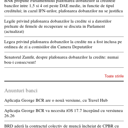
BNR propune Parlamentului plafonarea dobanzilor la creditele
bancilor intre 1,5 si 4 ori peste DAE medie, in functie de tipul
creditului; in cazul IFN-urilor, plafonarea dobanzilor nu se justifica
Legile privind plafonarea dobanzilor la credite si a datoriilor
preluate de firmele de recuperare se discuta in Parlament
(actualizat)
Legea privind plafonarea dobanzilor la credite nu a fost inclusa pe
ordinea de zi a comisiilor din Camera Deputatilor
Senatorul Zamfir, despre plafonarea dobanzilor la credite: numai
bou-i consecvent!
Toate stirile
Anunturi banci
Aplicația George BCR are o nouă versiune, cu Travel Hub
Aplicația George BCR va necesita iOS 17.7 începând cu versiunea
26.26
BRD aderă la contractul colectiv de muncă încheiat de CPBR cu