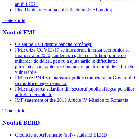
anului 2021
First Bank are o noua aplicatie de mobile banking
Toate stirile
Noutati FMI
Ce spune FMI despre băncile românești
FMI: criza COVID-19 se transforma in criza economica si
financiara in 2020, suntem pregatiti cu 1 trilion (o mie de
miliarde) de dolari, pentru a ajuta tarile in dificultate;
prioritatea sunt ajutoarele financiare pentru familiile si firmele
vulnerabile
FMI cere BNR sa intareasca politica monetara iar Guvernului
sa modifice legea pensiilor
FMI: majorarea salariilor din sectorul public si legea pensiilor
ar trebui reevaluate
IMF statement of the 2018 Article IV Mission to Romania
Toate stirile
Noutati BERD
Creditele neperformante (npl) - statistici BERD