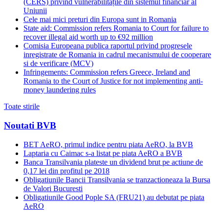
(CERS) privind vulnerabilitățile din sistemul financiar al
Uniunii
Cele mai mici preturi din Europa sunt in Romania
State aid: Commission refers Romania to Court for failure to
recover illegal aid worth up to €92 million
Comisia Europeana publica raportul privind progresele
inregistrate de Romania in cadrul mecanismului de cooperare
si de verificare (MCV)
Infringements: Commission refers Greece, Ireland and
Romania to the Court of Justice for not implementing anti-
money laundering rules
Toate stirile
Noutati BVB
BET AeRO, primul indice pentru piata AeRO, la BVB
Laptaria cu Caimac s-a listat pe piata AeRO a BVB
Banca Transilvania plateste un dividend brut pe actiune de
0,17 lei din profitul pe 2018
Obligatiunile Bancii Transilvania se tranzactioneaza la Bursa
de Valori Bucuresti
Obligatiunile Good Pople SA (FRU21) au debutat pe piata
AeRO