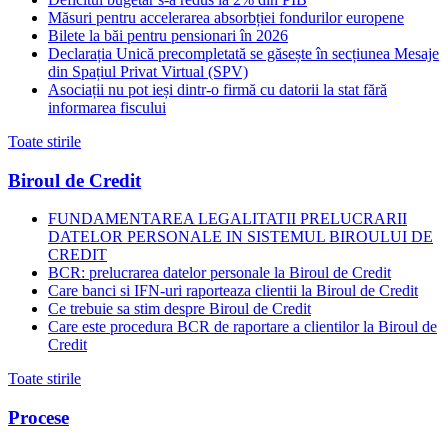
Măsuri pentru accelerarea absorbției fondurilor europene
Bilete la băi pentru pensionari în 2026
Declarația Unică precompletată se găsește în secțiunea Mesaje
din Spațiul Privat Virtual (SPV)
Asociații nu pot ieși dintr-o firmă cu datorii la stat fără
informarea fiscului
Toate stirile
Biroul de Credit
FUNDAMENTAREA LEGALITATII PRELUCRARII
DATELOR PERSONALE IN SISTEMUL BIROULUI DE
CREDIT
BCR: prelucrarea datelor personale la Biroul de Credit
Care banci si IFN-uri raporteaza clientii la Biroul de Credit
Ce trebuie sa stim despre Biroul de Credit
Care este procedura BCR de raportare a clientilor la Biroul de
Credit
Toate stirile
Procese