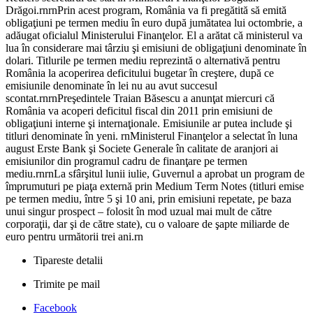
Drăgoi.rnrnPrin acest program, România va fi pregătită să emită
obligaţiuni pe termen mediu în euro după jumătatea lui octombrie, a
adăugat oficialul Ministerului Finanţelor. El a arătat că ministerul va
lua în considerare mai târziu şi emisiuni de obligaţiuni denominate în
dolari. Titlurile pe termen mediu reprezintă o alternativă pentru
România la acoperirea deficitului bugetar în creştere, după ce
emisiunile denominate în lei nu au avut succesul
scontat.rnrnPreşedintele Traian Băsescu a anunţat miercuri că
România va acoperi deficitul fiscal din 2011 prin emisiuni de
obligaţiuni interne şi internaţionale. Emisiunile ar putea include şi
titluri denominate în yeni. rnMinisterul Finanţelor a selectat în luna
august Erste Bank şi Societe Generale în calitate de aranjori ai
emisiunilor din programul cadru de finanţare pe termen
mediu.rnrnLa sfârşitul lunii iulie, Guvernul a aprobat un program de
împrumuturi pe piaţa externă prin Medium Term Notes (titluri emise
pe termen mediu, între 5 şi 10 ani, prin emisiuni repetate, pe baza
unui singur prospect – folosit în mod uzual mai mult de către
corporaţii, dar şi de către state), cu o valoare de şapte miliarde de
euro pentru următorii trei ani.rn
Tipareste detalii
Trimite pe mail
Facebook