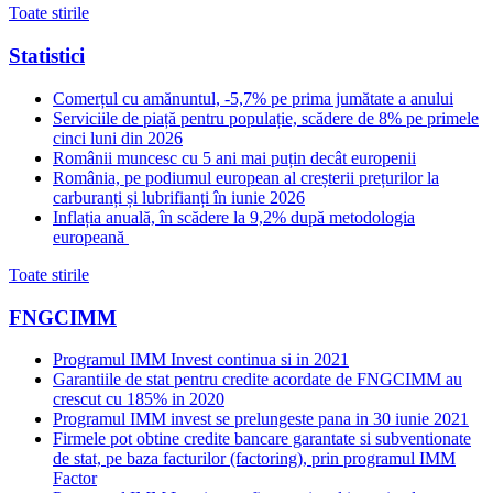
Toate stirile
Statistici
Comerțul cu amănuntul, -5,7% pe prima jumătate a anului
Serviciile de piață pentru populație, scădere de 8% pe primele
cinci luni din 2026
Românii muncesc cu 5 ani mai puțin decât europenii
România, pe podiumul european al creșterii prețurilor la
carburanți și lubrifianți în iunie 2026
Inflația anuală, în scădere la 9,2% după metodologia
europeană
Toate stirile
FNGCIMM
Programul IMM Invest continua si in 2021
Garantiile de stat pentru credite acordate de FNGCIMM au
crescut cu 185% in 2020
Programul IMM invest se prelungeste pana in 30 iunie 2021
Firmele pot obtine credite bancare garantate si subventionate
de stat, pe baza facturilor (factoring), prin programul IMM
Factor