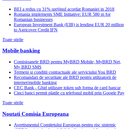
BEI a redus cu 31% sprijinul acordat Romaniei in 2018
Romania implements SME Initiative: EUR 580 m for
Romanian businesses
European Investment Bank (EIB) is lending EUR 20 million
to Agricover Credit IFN
Toate stirile
Mobile banking
Comisioanele BRD pentru MyBRD Mobile, MyBRD Net,
My BRD SMS
Termeni si conditii contractuale ale serviciului You BRD
Recomandari de securitate ale BRD pentru utilizatorii de
internet/mobile banking
CEC Bank - Ghid utilizare token sub forma de card bancar
Cinci banci permit platile cu telefonul mobil prin Google Pay
Toate stirile
Noutati Comisia Europeana
Avertismentul Comitetului European pentru risc sistemic