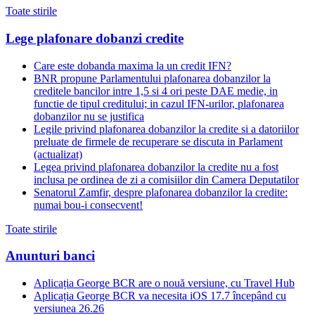
Toate stirile
Lege plafonare dobanzi credite
Care este dobanda maxima la un credit IFN?
BNR propune Parlamentului plafonarea dobanzilor la
creditele bancilor intre 1,5 si 4 ori peste DAE medie, in
functie de tipul creditului; in cazul IFN-urilor, plafonarea
dobanzilor nu se justifica
Legile privind plafonarea dobanzilor la credite si a datoriilor
preluate de firmele de recuperare se discuta in Parlament
(actualizat)
Legea privind plafonarea dobanzilor la credite nu a fost
inclusa pe ordinea de zi a comisiilor din Camera Deputatilor
Senatorul Zamfir, despre plafonarea dobanzilor la credite:
numai bou-i consecvent!
Toate stirile
Anunturi banci
Aplicația George BCR are o nouă versiune, cu Travel Hub
Aplicația George BCR va necesita iOS 17.7 începând cu
versiunea 26.26