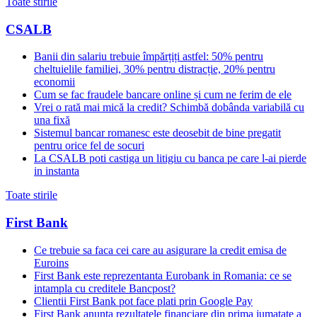
Toate stirile
CSALB
Banii din salariu trebuie împărțiți astfel: 50% pentru
cheltuielile familiei, 30% pentru distracție, 20% pentru
economii
Cum se fac fraudele bancare online și cum ne ferim de ele
Vrei o rată mai mică la credit? Schimbă dobânda variabilă cu
una fixă
Sistemul bancar romanesc este deosebit de bine pregatit
pentru orice fel de socuri
La CSALB poti castiga un litigiu cu banca pe care l-ai pierde
in instanta
Toate stirile
First Bank
Ce trebuie sa faca cei care au asigurare la credit emisa de
Euroins
First Bank este reprezentanta Eurobank in Romania: ce se
intampla cu creditele Bancpost?
Clientii First Bank pot face plati prin Google Pay
First Bank anunta rezultatele financiare din prima jumatate a