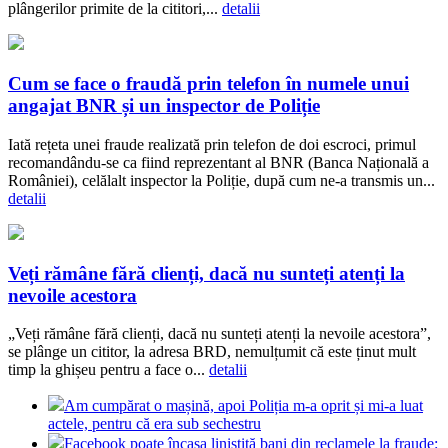
plângerilor primite de la cititori,...
detalii
Cum se face o fraudă prin telefon în numele unui
angajat BNR și un inspector de Poliție
Iată rețeta unei fraude realizată prin telefon de doi escroci, primul
recomandându-se ca fiind reprezentant al BNR (Banca Națională a
României), celălalt inspector la Poliție, după cum ne-a transmis un...
detalii
Veți rămâne fără clienți, dacă nu sunteți atenți la
nevoile acestora
„Veți rămâne fără clienți, dacă nu sunteți atenți la nevoile acestora”,
se plânge un cititor, la adresa BRD, nemulțumit că este ținut mult
timp la ghișeu pentru a face o...
detalii
Am cumpărat o mașină, apoi Poliția m-a oprit și mi-a luat
actele, pentru că era sub sechestru
Facebook poate încasa liniștită bani din reclamele la fraude: