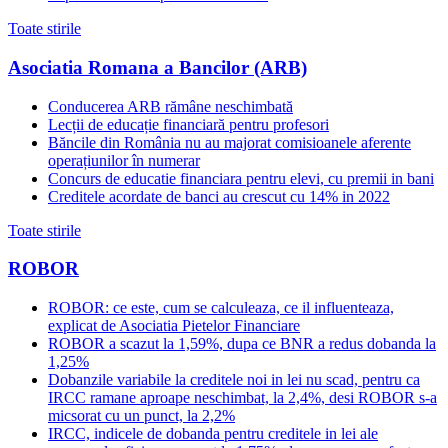
Toate stirile
Asociatia Romana a Bancilor (ARB)
Conducerea ARB rămâne neschimbată
Lecții de educație financiară pentru profesori
Băncile din România nu au majorat comisioanele aferente
operațiunilor în numerar
Concurs de educatie financiara pentru elevi, cu premii in bani
Creditele acordate de banci au crescut cu 14% in 2022
Toate stirile
ROBOR
ROBOR: ce este, cum se calculeaza, ce il influenteaza,
explicat de Asociatia Pietelor Financiare
ROBOR a scazut la 1,59%, dupa ce BNR a redus dobanda la
1,25%
Dobanzile variabile la creditele noi in lei nu scad, pentru ca
IRCC ramane aproape neschimbat, la 2,4%, desi ROBOR s-a
micsorat cu un punct, la 2,2%
IRCC, indicele de dobanda pentru creditele in lei ale