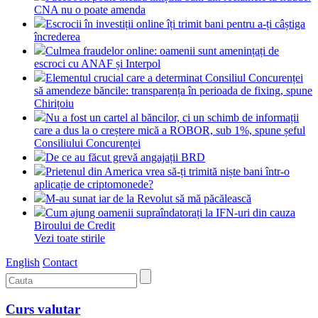
CNA nu o poate amenda
Escrocii în investiții online îți trimit bani pentru a-ți câștiga
încrederea
Culmea fraudelor online: oamenii sunt amenințați de
escroci cu ANAF și Interpol
Elementul crucial care a determinat Consiliul Concurenței
să amendeze băncile: transparența în perioada de fixing, spune
Chirițoiu
Nu a fost un cartel al băncilor, ci un schimb de informații
care a dus la o creștere mică a ROBOR, sub 1%, spune șeful
Consiliului Concurenței
De ce au făcut grevă angajații BRD
Prietenul din America vrea să-ți trimită niște bani într-o
aplicație de criptomonede?
M-au sunat iar de la Revolut să mă păcălească
Cum ajung oamenii supraîndatorați la IFN-uri din cauza
Biroului de Credit
Vezi toate stirile
English
Contact
Curs valutar