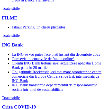
credit la Banca Transilvania?
Toate stirile
FILME
Filmul Parking, un cliseu plictisitor
Toate stirile
ING Bank
La ING se vor putea face plati instant din decembrie 2022
Cum evitam tentativele de frauda online?
Clientii ING Bank trebuie sa-si actualizeze aplicatia Home
Bank pana in 20 martie
Obligatiunile Rockcastle, cel mai mare proprietar de centre
comerciale din Europa Centrala si de Est, intermediata de
ING Bank
ING Bank transforma departamentul de responsabilitate
sociala intr-unul de sustenabilitate
Toate stirile
Criza COVID-19