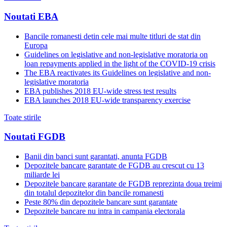
Noutati EBA
Bancile romanesti detin cele mai multe titluri de stat din
Europa
Guidelines on legislative and non-legislative moratoria on
loan repayments applied in the light of the COVID-19 crisis
The EBA reactivates its Guidelines on legislative and non-
legislative moratoria
EBA publishes 2018 EU-wide stress test results
EBA launches 2018 EU-wide transparency exercise
Toate stirile
Noutati FGDB
Banii din banci sunt garantati, anunta FGDB
Depozitele bancare garantate de FGDB au crescut cu 13
miliarde lei
Depozitele bancare garantate de FGDB reprezinta doua treimi
din totalul depozitelor din bancile romanesti
Peste 80% din depozitele bancare sunt garantate
Depozitele bancare nu intra in campania electorala