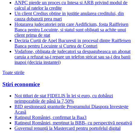
ANPC pierde un proces cu Intesa si ARB privind modul de
calcul al ratelor la credite
Un client Credius obtine in justitie anularea creditului, din
cauza dobanzii prea mari
Hotararea judecatoriei prin care Aedificium, fosta Raiffeisen
Banca pentru Locuinte, si statul sunt obligati sa achite unui
client prima de stat
Decizia Curtii de Apel Bucuresti in procesul dintre Raiffeisen
Banca pentru Locuinte si Curtea de Conturi
Vodafone, obligata de judecatori sa despagubeasca un abonat
caruia a refuzat sa-i repare un telefon stricat sau sa-i dea banii
inapoi (decizia instantei)
Toate stirile
Stiri economice
Noi titluri de stat FIDELIS în lei și euro, cu dobânzi
neimpozabile de pânã la 7,50%
BID gestionează granturile Programului Diaspora Investește
Acasă
Ratingul României, confirmat la Baa3
Ratingul României, menținut la BBB- cu perspectivă negativă
Guvernul renunță la Mastercard pentru portofelul digital