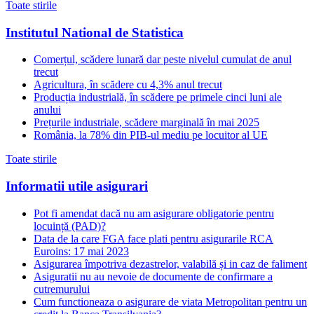
Toate stirile
Institutul National de Statistica
Comerțul, scădere lunară dar peste nivelul cumulat de anul
trecut
Agricultura, în scădere cu 4,3% anul trecut
Producția industrială, în scădere pe primele cinci luni ale
anului
Prețurile industriale, scădere marginală în mai 2025
România, la 78% din PIB-ul mediu pe locuitor al UE
Toate stirile
Informatii utile asigurari
Pot fi amendat dacă nu am asigurare obligatorie pentru
locuință (PAD)?
Data de la care FGA face plati pentru asigurarile RCA
Euroins: 17 mai 2023
Asigurarea împotriva dezastrelor, valabilă și in caz de faliment
Asiguratii nu au nevoie de documente de confirmare a
cutremurului
Cum functioneaza o asigurare de viata Metropolitan pentru un