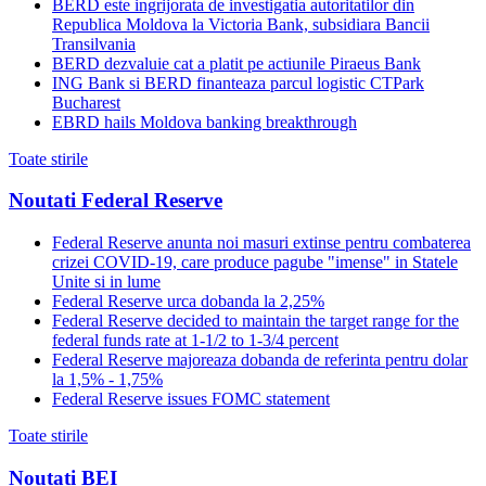
BERD este ingrijorata de investigatia autoritatilor din
Republica Moldova la Victoria Bank, subsidiara Bancii
Transilvania
BERD dezvaluie cat a platit pe actiunile Piraeus Bank
ING Bank si BERD finanteaza parcul logistic CTPark
Bucharest
EBRD hails Moldova banking breakthrough
Toate stirile
Noutati Federal Reserve
Federal Reserve anunta noi masuri extinse pentru combaterea
crizei COVID-19, care produce pagube "imense" in Statele
Unite si in lume
Federal Reserve urca dobanda la 2,25%
Federal Reserve decided to maintain the target range for the
federal funds rate at 1-1/2 to 1-3/4 percent
Federal Reserve majoreaza dobanda de referinta pentru dolar
la 1,5% - 1,75%
Federal Reserve issues FOMC statement
Toate stirile
Noutati BEI