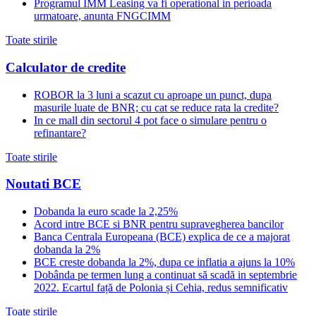
Programul IMM Leasing va fi operational in perioada
urmatoare, anunta FNGCIMM
Toate stirile
Calculator de credite
ROBOR la 3 luni a scazut cu aproape un punct, dupa
masurile luate de BNR; cu cat se reduce rata la credite?
In ce mall din sectorul 4 pot face o simulare pentru o
refinantare?
Toate stirile
Noutati BCE
Dobanda la euro scade la 2,25%
Acord intre BCE si BNR pentru supravegherea bancilor
Banca Centrala Europeana (BCE) explica de ce a majorat
dobanda la 2%
BCE creste dobanda la 2%, dupa ce inflatia a ajuns la 10%
Dobânda pe termen lung a continuat să scadă in septembrie
2022. Ecartul față de Polonia și Cehia, redus semnificativ
Toate stirile