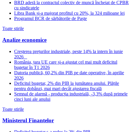
BRD aderă la contractul colectiv de muncă încheiat de CPBR
cu sindicatele
Libra Bank și-a majorat profitul cu 20%, la 324 milioane lei
Programul BCR de sărbătorile de Paște
Toate stirile
Analize economice
Creșterea prețurilor industriale, peste 14% la intern în iunie
2026
România, țara UE care și-a ajustat cel mai mult deficitul
bugetar în T1 2026
Datoria publică, 60,2% din PIB pe date operative, în aprilie
2026
Deficitul bugetar, 2% din PIB la jumătatea anului. Plățile
pentru dobânzi, mai mari decât ajustarea fiscală
Semnal de alarmă - producția industrială, -3,3% după primele
cinci luni ale anului
Toate stirile
Ministerul Finantelor
Deficitul bugetar s-a redus la 2% din PIB