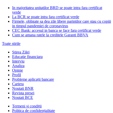
In majoritatea unitatilor BRD se poate intra fara certificat
verde
La BCR se poate intra fara certificat verde
Firmele, obligate sa dea zile libere parintilor care stau cu copiii
in timpul pandemiei de coronavirus
CEC Bank: accesul in banca se face fara certificat verde
Cum se amana ratele la creditele Garanti BBVA
Toate stirile
Stirea Zilei
Educatie financiara
Interviu
Analiza
Opinie
Profil
Probleme aplicații bancare
Cariera
Noutati BNR
Revista presei
Noutati BCE
Termeni și condiții
Politica de confidențialitate