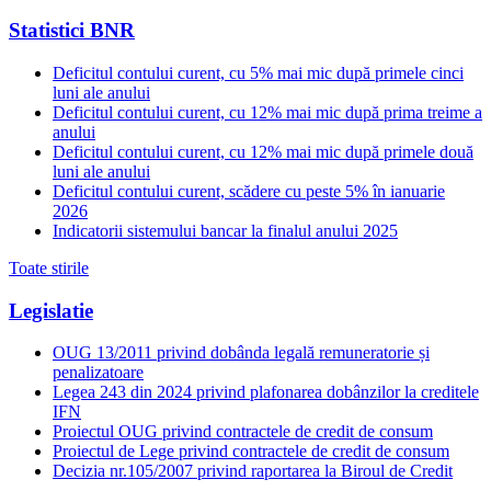
Statistici BNR
Deficitul contului curent, cu 5% mai mic după primele cinci
luni ale anului
Deficitul contului curent, cu 12% mai mic după prima treime a
anului
Deficitul contului curent, cu 12% mai mic după primele două
luni ale anului
Deficitul contului curent, scădere cu peste 5% în ianuarie
2026
Indicatorii sistemului bancar la finalul anului 2025
Toate stirile
Legislatie
OUG 13/2011 privind dobânda legală remuneratorie și
penalizatoare
Legea 243 din 2024 privind plafonarea dobânzilor la creditele
IFN
Proiectul OUG privind contractele de credit de consum
Proiectul de Lege privind contractele de credit de consum
Decizia nr.105/2007 privind raportarea la Biroul de Credit