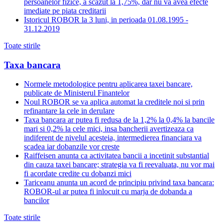
persoanelor fizice, a scazut la 1,75%, dar nu va avea efecte
imediate pe piata creditarii
Istoricul ROBOR la 3 luni, in perioada 01.08.1995 -
31.12.2019
Toate stirile
Taxa bancara
Normele metodologice pentru aplicarea taxei bancare,
publicate de Ministerul Finantelor
Noul ROBOR se va aplica automat la creditele noi si prin
refinantare la cele in derulare
Taxa bancara ar putea fi redusa de la 1,2% la 0,4% la bancile
mari si 0,2% la cele mici, insa bancherii avertizeaza ca
indiferent de nivelul acesteia, intermedierea financiara va
scadea iar dobanzile vor creste
Raiffeisen anunta ca activitatea bancii a incetinit substantial
din cauza taxei bancare; strategia va fi reevaluata, nu vor mai
fi acordate credite cu dobanzi mici
Tariceanu anunta un acord de principiu privind taxa bancara:
ROBOR-ul ar putea fi inlocuit cu marja de dobanda a
bancilor
Toate stirile