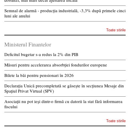
Semnal de alarmă - producția industrială, -3,3% după primele cinci
luni ale anului
Toate stirile
Ministerul Finantelor
Deficitul bugetar s-a redus la 2% din PIB
Măsuri pentru accelerarea absorbției fondurilor europene
Bilete la băi pentru pensionari în 2026
Declarația Unică precompletată se găsește în secțiunea Mesaje din
Spațiul Privat Virtual (SPV)
Asociații nu pot ieși dintr-o firmă cu datorii la stat fără informarea
fiscului
Toate stirile