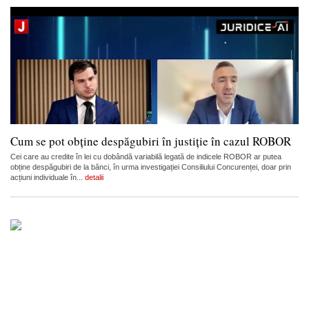
Cum se pot obține despăgubiri în justiție în cazul ROBOR
Cei care au credite în lei cu dobândă variabilă legată de indicele ROBOR ar putea
obține despăgubiri de la bănci, în urma investigației Consiliului Concurenței, doar prin
acțiuni individuale în...
detalii