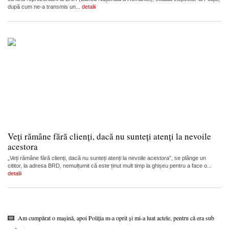
după cum ne-a transmis un...
detalii
Veți rămâne fără clienți, dacă nu sunteți atenți la nevoile
acestora
„Veți rămâne fără clienți, dacă nu sunteți atenți la nevoile acestora”, se plânge un
cititor, la adresa BRD, nemulțumit că este ținut mult timp la ghișeu pentru a face o...
detalii
Am cumpărat o mașină, apoi Poliția m-a oprit și mi-a luat actele, pentru că era sub