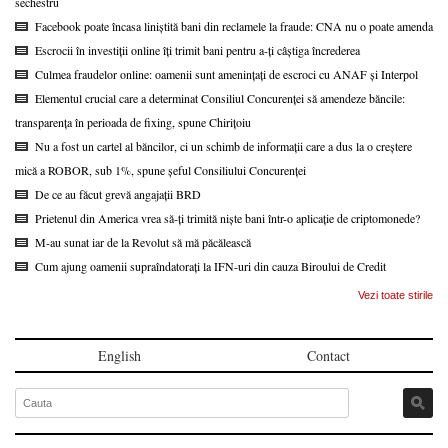
sechestru
Facebook poate încasa liniștită bani din reclamele la fraude: CNA nu o poate amenda
Escrocii în investiții online îți trimit bani pentru a-ți câștiga încrederea
Culmea fraudelor online: oamenii sunt amenințați de escroci cu ANAF și Interpol
Elementul crucial care a determinat Consiliul Concurenței să amendeze băncile:
transparența în perioada de fixing, spune Chirițoiu
Nu a fost un cartel al băncilor, ci un schimb de informații care a dus la o creștere
mică a ROBOR, sub 1%, spune șeful Consiliului Concurenței
De ce au făcut grevă angajații BRD
Prietenul din America vrea să-ți trimită niște bani într-o aplicație de criptomonede?
M-au sunat iar de la Revolut să mă păcălească
Cum ajung oamenii supraîndatorați la IFN-uri din cauza Biroului de Credit
Vezi toate stirile
English
Contact