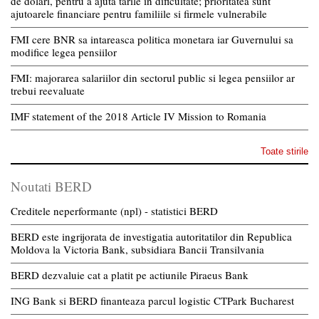
de dolari, pentru a ajuta tarile in dificultate; prioritatea sunt
ajutoarele financiare pentru familiile si firmele vulnerabile
FMI cere BNR sa intareasca politica monetara iar Guvernului sa
modifice legea pensiilor
FMI: majorarea salariilor din sectorul public si legea pensiilor ar
trebui reevaluate
IMF statement of the 2018 Article IV Mission to Romania
Toate stirile
Noutati BERD
Creditele neperformante (npl) - statistici BERD
BERD este ingrijorata de investigatia autoritatilor din Republica
Moldova la Victoria Bank, subsidiara Bancii Transilvania
BERD dezvaluie cat a platit pe actiunile Piraeus Bank
ING Bank si BERD finanteaza parcul logistic CTPark Bucharest