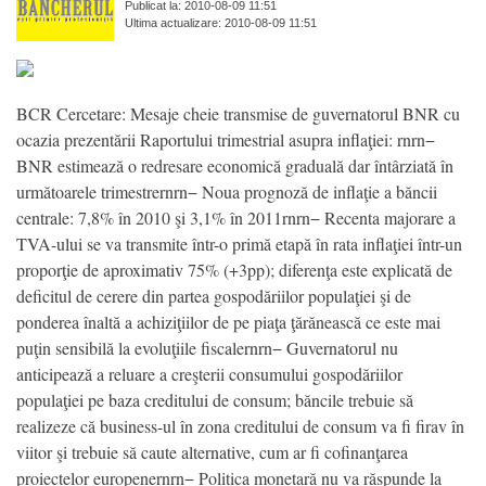
Publicat la: 2010-08-09 11:51
Ultima actualizare: 2010-08-09 11:51
BCR Cercetare: Mesaje cheie transmise de guvernatorul BNR cu
ocazia prezentării Raportului trimestrial asupra inflaţiei: rnrn−
BNR estimează o redresare economică graduală dar întârziată în
următoarele trimestrernrn− Noua prognoză de inflaţie a băncii
centrale: 7,8% în 2010 şi 3,1% în 2011rnrn− Recenta majorare a
TVA-ului se va transmite într-o primă etapă în rata inflaţiei într-un
proporţie de aproximativ 75% (+3pp); diferenţa este explicată de
deficitul de cerere din partea gospodăriilor populaţiei şi de
ponderea înaltă a achiziţiilor de pe piaţa ţărănească ce este mai
puţin sensibilă la evoluţiile fiscalernrn− Guvernatorul nu
anticipează a reluare a creşterii consumului gospodăriilor
populaţiei pe baza creditului de consum; băncile trebuie să
realizeze că business-ul în zona creditului de consum va fi firav în
viitor şi trebuie să caute alternative, cum ar fi cofinanţarea
proiectelor europenernrn− Politica monetară nu va răspunde la