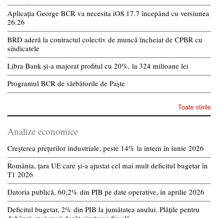
Aplicația George BCR va necesita iOS 17.7 începând cu versiunea
26.26
BRD aderă la contractul colectiv de muncă încheiat de CPBR cu
sindicatele
Libra Bank și-a majorat profitul cu 20%, la 324 milioane lei
Programul BCR de sărbătorile de Paște
Toate stirile
Analize economice
Creșterea prețurilor industriale, peste 14% la intern în iunie 2026
România, țara UE care și-a ajustat cel mai mult deficitul bugetar în
T1 2026
Datoria publică, 60,2% din PIB pe date operative, în aprilie 2026
Deficitul bugetar, 2% din PIB la jumătatea anului. Plățile pentru
dobânzi, mai mari decât ajustarea fiscală