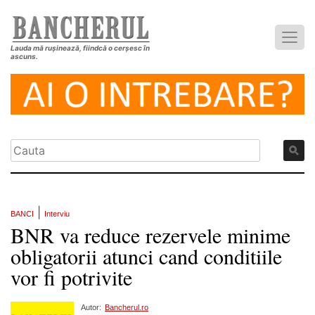
Lauda mă rușinează, fiindcă o cerșesc în
ascuns.
|
BANCI
Interviu
BNR va reduce rezervele minime
obligatorii atunci cand conditiile
vor fi potrivite
Autor:
Bancherul.ro