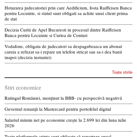
Hotararea judecatoriei prin care Aedificium, fosta Raiffeisen Banca
pentru Locuinte, si statul sunt obligati sa achite unui client prima
de stat
Decizia Curtii de Apel Bucuresti in procesul dintre Raiffeisen
Banca pentru Locuinte si Curtea de Conturi
Vodafone, obligata de judecatori sa despagubeasca un abonat
caruia a refuzat sa-i repare un telefon stricat sau sa-i dea banii
inapoi (decizia instantei)
Toate stirile
Stiri economice
Ratingul României, menținut la BBB- cu perspectivă negativă
Guvernul renunță la Mastercard pentru portofelul digital
Salariul minim net pe economie crește la 2.699 lei din luna iulie
2026
Toate platformele cripto sunt obligate să raporteze anual