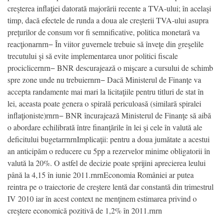
creşterea inflaţiei datorată majorării recente a TVA-ului; în acelaşi
timp, dacă efectele de runda a doua ale creşterii TVA-ului asupra
preţurilor de consum vor fi semnificative, politica monetară va
reacţionarnrn− În viitor guvernele trebuie să înveţe din greşelile
trecutului şi să evite implementarea unor politici fiscale
prociclicernrn− BNR descurajează o mişcare a cursului de schimb
spre zone unde nu trebuiernrn− Dacă Ministerul de Finanţe va
accepta randamente mai mari la licitaţiile pentru titluri de stat în
lei, aceasta poate genera o spirală periculoasă (similară spiralei
inflaţioniste)rnrn− BNR încurajează Ministerul de Finanţe să aibă
o abordare echilibrată între finanţările în lei şi cele în valută ale
deficitului bugetarrnrnImplicaţii: pentru a doua jumătate a acestui
an anticipăm o reducere cu 5pp a rezervelor minime obligatorii în
valută la 20%. O astfel de decizie poate sprijini aprecierea leului
până la 4,15 în iunie 2011.rnrnEconomia României ar putea
reintra pe o traiectorie de creştere lentă dar constantă din trimestrul
IV 2010 iar în acest context ne menţinem estimarea privind o
creştere economică pozitivă de 1,2% în 2011.rnrn