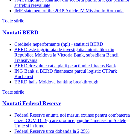
ar trebui reevaluate
IMF statement of the 2018 Article IV Mission to Romania
Toate stirile
Noutati BERD
Creditele neperformante (npl) - statistici BERD
BERD este ingrijorata de investigatia autoritatilor din
Republica Moldova la Victoria Bank, subsidiara Bancii
Transilvania
BERD dezvaluie cat a platit pe actiunile Piraeus Bank
ING Bank si BERD finanteaza parcul logistic CTPark
Bucharest
EBRD hails Moldova banking breakthrough
Toate stirile
Noutati Federal Reserve
Federal Reserve anunta noi masuri extinse pentru combaterea
crizei COVID-19, care produce pagube "imense" in Statele
Unite si in lume
Federal Reserve urca dobanda la 2,25%