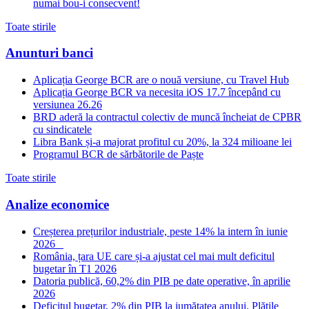
numai bou-i consecvent!
Toate stirile
Anunturi banci
Aplicația George BCR are o nouă versiune, cu Travel Hub
Aplicația George BCR va necesita iOS 17.7 începând cu
versiunea 26.26
BRD aderă la contractul colectiv de muncă încheiat de CPBR
cu sindicatele
Libra Bank și-a majorat profitul cu 20%, la 324 milioane lei
Programul BCR de sărbătorile de Paște
Toate stirile
Analize economice
Creșterea prețurilor industriale, peste 14% la intern în iunie
2026
România, țara UE care și-a ajustat cel mai mult deficitul
bugetar în T1 2026
Datoria publică, 60,2% din PIB pe date operative, în aprilie
2026
Deficitul bugetar, 2% din PIB la jumătatea anului. Plățile