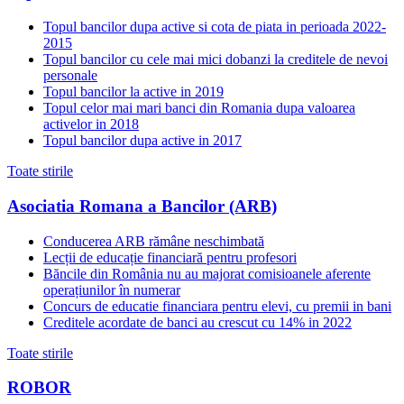
Topul bancilor dupa active si cota de piata in perioada 2022-
2015
Topul bancilor cu cele mai mici dobanzi la creditele de nevoi
personale
Topul bancilor la active in 2019
Topul celor mai mari banci din Romania dupa valoarea
activelor in 2018
Topul bancilor dupa active in 2017
Toate stirile
Asociatia Romana a Bancilor (ARB)
Conducerea ARB rămâne neschimbată
Lecții de educație financiară pentru profesori
Băncile din România nu au majorat comisioanele aferente
operațiunilor în numerar
Concurs de educatie financiara pentru elevi, cu premii in bani
Creditele acordate de banci au crescut cu 14% in 2022
Toate stirile
ROBOR