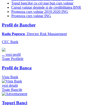
Topul bancilor cu cel mai bun curs valutar
Cursul valutar depinde si de credibilitatea BNR
Prognoza curs valutar 2019-2020 ING
Prognoza curs valutar ING
Profil de Bancher
Radu Popescu
, Director Risk Management
CEC Bank
...
vezi profil
Toate Profilele
Profil de Banca
Vista Bank
vezi detalii
Toate Bancile
Topuri Banci