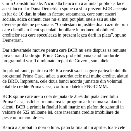
Curtii Constitutionale. Nicio alta banca nu a anuntat public ca face
acest lucru. Iar Dana Demetrian spune ca si in prezent BCR accepta
in jur de 10 dari in plata in fiecare saptamana, care sunt cazuri
sociale, adica oameni care nu-si mai pot plati ratele sau au alte
diverse probleme personale. “Contestam in justitie doar cazurile prin
care clientii au facut speculatii imbiliare in momentul obtinerii
creditelor sau care speculeaza in prezent legea darii in plata”, spune
Demetrian.
Dar adevaratele motive pentru care BCR nu este dispusa sa renunte
prea curand la drogul Prima Casa, probabil pana cand fondurile
programului vor fi diminuate treptat de Guvern, sunt altele.
In primul rand, pentru ca BCR a reusit sa-si asigure partea leului din
programul Prima Casa, adica a acordat cele mai multe credite, alaturi
de BRD. Impreuna, cele doua banci acorda jumatate din volumul
total de credite Prima Casa, conform datelor FNGCIMM.
BCR spune care are o cota de piata de 25% din piata creditului
Prima Casa, astfel ca renuntarea la program ar insemna sa piarda
clienti. BCR a primit la finalul lunii martie un plafon de garantii in
valoare de 522 milioane lei, care inseamna credite imobiliare de
peste un miliard de lei.
Banca a aprobat in doar o luna, pana la finalul lui aprilie, toate cele