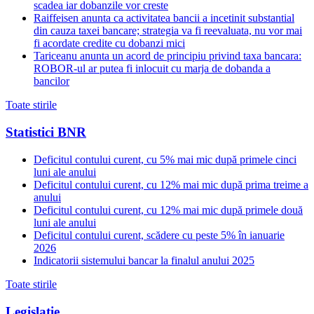
scadea iar dobanzile vor creste
Raiffeisen anunta ca activitatea bancii a incetinit substantial
din cauza taxei bancare; strategia va fi reevaluata, nu vor mai
fi acordate credite cu dobanzi mici
Tariceanu anunta un acord de principiu privind taxa bancara:
ROBOR-ul ar putea fi inlocuit cu marja de dobanda a
bancilor
Toate stirile
Statistici BNR
Deficitul contului curent, cu 5% mai mic după primele cinci
luni ale anului
Deficitul contului curent, cu 12% mai mic după prima treime a
anului
Deficitul contului curent, cu 12% mai mic după primele două
luni ale anului
Deficitul contului curent, scădere cu peste 5% în ianuarie
2026
Indicatorii sistemului bancar la finalul anului 2025
Toate stirile
Legislatie