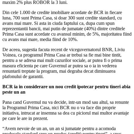
maxim 2% plus ROBOR la 3 luni.
Din cele 1.000 de credite imobiliare acordate de BCR in fiecare
luna, 700 sunt Prima Casa, si doar 300 sunt credite standard, cu
avans mai mare. Si asta in ciuda faptului ca, dupa cum spun
reprezentantii bancii, mai putin de jumatate (40%) dintre creditele
Prima Casa sunt acordate cu avansul minim, de 5%, majoritatea fiind
cu avans mai mare, media fiind de 10%.
De aceea, sugestia facuta recent de viceguvernatorul BNR, Liviu
Voinea, ca programul Prima Casa ar trebui sa fie mai bine tintit,
pentru a se adresa mai mult cazurilor sociale, ar putea fi o prima
masura eficienta pe care Guvernul ar putea sa o ia in vederea
renuntarii treptate la program, mai degraba decat diminuarea
plafonului de garantii.
BCR ia in considerare un nou credit ipotecar pentru tineri abia
peste un an
Pana cand Guvernul nu va decide, intr-un mod sau altul, sa renunte
la Programul Prima Casa, nici BCR nu o va face din proprie
initiativa, intrucat ar insemna sa dea cu piciorul mai multor avantaje
pe care le are in prezent.
“Avem nevoie de un an, un an si jumatate pentru a acomoda
produsele standard spre un produs (credit) pentru tineri”, a spus