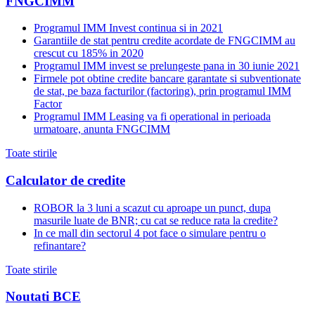
FNGCIMM
Programul IMM Invest continua si in 2021
Garantiile de stat pentru credite acordate de FNGCIMM au
crescut cu 185% in 2020
Programul IMM invest se prelungeste pana in 30 iunie 2021
Firmele pot obtine credite bancare garantate si subventionate
de stat, pe baza facturilor (factoring), prin programul IMM
Factor
Programul IMM Leasing va fi operational in perioada
urmatoare, anunta FNGCIMM
Toate stirile
Calculator de credite
ROBOR la 3 luni a scazut cu aproape un punct, dupa
masurile luate de BNR; cu cat se reduce rata la credite?
In ce mall din sectorul 4 pot face o simulare pentru o
refinantare?
Toate stirile
Noutati BCE