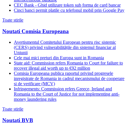
CEC Bank - Ghid utilizare token sub forma de card bancar
Cinci banci permit platile cu telefonul mobil prin Google Pay
Toate stirile
Noutati Comisia Europeana
Avertismentul Comitetului European pentru risc sistemic
(CERS) privind vulnerabilitățile din sistemul financiar al
Uniunii
Cele mai mici preturi din Europa sunt in Romania
State aid: Commission refers Romania to Court for failure to
recover illegal aid worth up to €92 million
Comisia Europeana publica raportul privind progresele
inregistrate de Romania in cadrul mecanismului de cooperare
si de verificare (MCV)
Infringements: Commission refers Greece, Ireland and
Romania to the Court of Justice for not implementing anti-
money laundering rules
Toate stirile
Noutati BVB