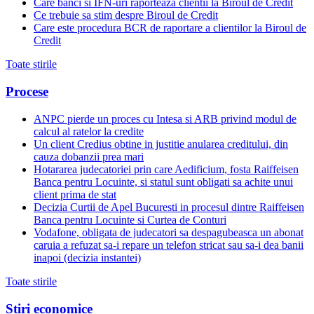
Care banci si IFN-uri raporteaza clientii la Biroul de Credit
Ce trebuie sa stim despre Biroul de Credit
Care este procedura BCR de raportare a clientilor la Biroul de
Credit
Toate stirile
Procese
ANPC pierde un proces cu Intesa si ARB privind modul de
calcul al ratelor la credite
Un client Credius obtine in justitie anularea creditului, din
cauza dobanzii prea mari
Hotararea judecatoriei prin care Aedificium, fosta Raiffeisen
Banca pentru Locuinte, si statul sunt obligati sa achite unui
client prima de stat
Decizia Curtii de Apel Bucuresti in procesul dintre Raiffeisen
Banca pentru Locuinte si Curtea de Conturi
Vodafone, obligata de judecatori sa despagubeasca un abonat
caruia a refuzat sa-i repare un telefon stricat sau sa-i dea banii
inapoi (decizia instantei)
Toate stirile
Stiri economice