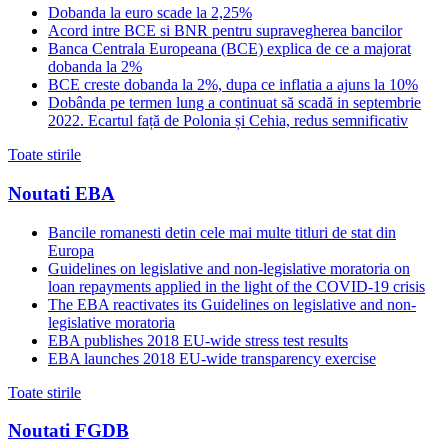
Dobanda la euro scade la 2,25%
Acord intre BCE si BNR pentru supravegherea bancilor
Banca Centrala Europeana (BCE) explica de ce a majorat
dobanda la 2%
BCE creste dobanda la 2%, dupa ce inflatia a ajuns la 10%
Dobânda pe termen lung a continuat să scadă in septembrie
2022. Ecartul față de Polonia și Cehia, redus semnificativ
Toate stirile
Noutati EBA
Bancile romanesti detin cele mai multe titluri de stat din
Europa
Guidelines on legislative and non-legislative moratoria on
loan repayments applied in the light of the COVID-19 crisis
The EBA reactivates its Guidelines on legislative and non-
legislative moratoria
EBA publishes 2018 EU-wide stress test results
EBA launches 2018 EU-wide transparency exercise
Toate stirile
Noutati FGDB