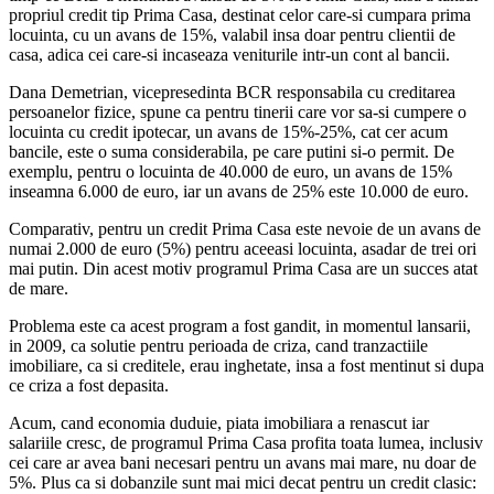
propriul credit tip Prima Casa, destinat celor care-si cumpara prima
locuinta, cu un avans de 15%, valabil insa doar pentru clientii de
casa, adica cei care-si incaseaza veniturile intr-un cont al bancii.
Dana Demetrian, vicepresedinta BCR responsabila cu creditarea
persoanelor fizice, spune ca pentru tinerii care vor sa-si cumpere o
locuinta cu credit ipotecar, un avans de 15%-25%, cat cer acum
bancile, este o suma considerabila, pe care putini si-o permit. De
exemplu, pentru o locuinta de 40.000 de euro, un avans de 15%
inseamna 6.000 de euro, iar un avans de 25% este 10.000 de euro.
Comparativ, pentru un credit Prima Casa este nevoie de un avans de
numai 2.000 de euro (5%) pentru aceeasi locuinta, asadar de trei ori
mai putin. Din acest motiv programul Prima Casa are un succes atat
de mare.
Problema este ca acest program a fost gandit, in momentul lansarii,
in 2009, ca solutie pentru perioada de criza, cand tranzactiile
imobiliare, ca si creditele, erau inghetate, insa a fost mentinut si dupa
ce criza a fost depasita.
Acum, cand economia duduie, piata imobiliara a renascut iar
salariile cresc, de programul Prima Casa profita toata lumea, inclusiv
cei care ar avea bani necesari pentru un avans mai mare, nu doar de
5%. Plus ca si dobanzile sunt mai mici decat pentru un credit clasic: