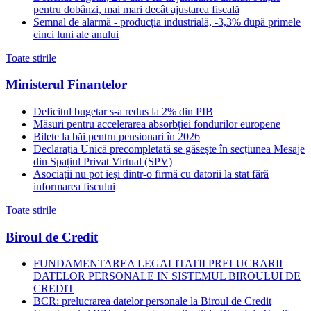
pentru dobânzi, mai mari decât ajustarea fiscală
Semnal de alarmă - producția industrială, -3,3% după primele
cinci luni ale anului
Toate stirile
Ministerul Finantelor
Deficitul bugetar s-a redus la 2% din PIB
Măsuri pentru accelerarea absorbției fondurilor europene
Bilete la băi pentru pensionari în 2026
Declarația Unică precompletată se găsește în secțiunea Mesaje
din Spațiul Privat Virtual (SPV)
Asociații nu pot ieși dintr-o firmă cu datorii la stat fără
informarea fiscului
Toate stirile
Biroul de Credit
FUNDAMENTAREA LEGALITATII PRELUCRARII
DATELOR PERSONALE IN SISTEMUL BIROULUI DE
CREDIT
BCR: prelucrarea datelor personale la Biroul de Credit