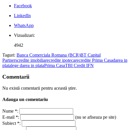
Facebook
LinkedIn
WhatsApp
Vizualizari:
4942
Taguri:
Banca Comerciala Romana (BCR)
BT Capital
Partners
credite imobiliare
credite ipotecare
credite Prima Casa
darea in
plata
lege darea in plata
Prima Casa
TBI Credit IFN
Comentarii
Nu există comentarii pentru această știre.
Adauga un comentariu
Nume *:
E-mail *:
(nu se afiseaza pe site)
Subiect *: