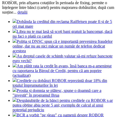
ROBOR, prin afișarea cotațiilor în perioada de fixing, permite o
înțelegere între bănci (cartel) pentru majorarea dobânzilor, după cum
susține...
detalii
Dobânda la creditul din reclama Raiffeisen poate fi și de 5
ori mai mare
Libra nu te mai lasă să scoți bani gratuit la bancomat, dacă
nu faci o plată cu cardul
Poliția și DNSC spun că e importantă prevenirea fraudelor
online, dar nu au nici măcar un număr de telefon dedicat
acestora
Au dreptul casele de schimb valutar să-mi refuze bancnote
euro vechi?
Am plătit rata la credit în avans, însă banca m-a amenințat
cu raportarea la Biroul de Credit, pentru că am poprire
(actualizat)
Creditele cu dobânzi ROBOR reprezintă doar 18% din
totalul împrumuturilor în lei
Prostia și domnia se plătesc, spune o doamnă care a
"investit" în programul Brua
Despăgubirile de la bănci pentru creditele cu ROBOR s-ar
putea obține abia peste 5 ani; exemplu de calcul al unui
potențial prejudiciu
BCR a vorbit "pe șleau" cu oamenii despre ROBOR