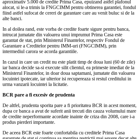
aproximativ 5.000 de credite Prima Casa, epuizand astfel plafonul
alocat, si le-a trimis la FNGCIMM pentru obtinerea garantiei, fondul
fiind astfel sufocat de cereri de garantare care au venit buluc si de la
alte banci.
In al doilea rand, este vorba de credite foarte sigure pentru banca,
intrucat jumatate din valoarea unui imprumut Prima Casa este
garantat de stat, prin Ministerul Finantelor, respectiv Fondul de
Garantare a Creditelor pentru IMM-uri (FNGCIMM), prin
intermediul carora se acorda garantiile.
In cazul in care un credit nu este platit timp de doua luni (60 de zile)
iar banca decide sa-si execute silit clientul, ea primeste imediat de la
Ministerul Finantelor, in doar doua saptamani, jumatate din valoarea
locuintei ipotecate, iar ulterior isi recupereaza si restul creditului in
urma vanzarii locuintei la licitatie.
BCR pare a fi excesiv de prudenta
De altfel, prudenta sporita pare a fi prioritatea BCR in acest moment,
dupa ce banca a avut de suferit anii trecuti din cauza volumului mare
de credite neperformante acordate inainte de criza din 2008, care i-a
produs pierderi importante.
De aceea BCR este foarte confortabila cu creditele Prima Casa
garantate de stat si continua sa mentina restrictii mai severe decat alte