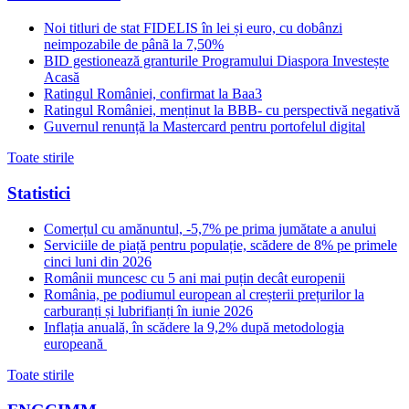
Noi titluri de stat FIDELIS în lei și euro, cu dobânzi
neimpozabile de pânã la 7,50%
BID gestionează granturile Programului Diaspora Investește
Acasă
Ratingul României, confirmat la Baa3
Ratingul României, menținut la BBB- cu perspectivă negativă
Guvernul renunță la Mastercard pentru portofelul digital
Toate stirile
Statistici
Comerțul cu amănuntul, -5,7% pe prima jumătate a anului
Serviciile de piață pentru populație, scădere de 8% pe primele
cinci luni din 2026
Românii muncesc cu 5 ani mai puțin decât europenii
România, pe podiumul european al creșterii prețurilor la
carburanți și lubrifianți în iunie 2026
Inflația anuală, în scădere la 9,2% după metodologia
europeană
Toate stirile