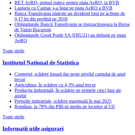
BET AeRO, primul indice pentru piata AeRO, la BVB
Laptaria cu Caimac s-a listat pe piata AeRO a BVB
Banca Transilvania plateste un dividend brut pe actiune de
0,17 lei din profitul pe 2018
Obligatiunile Bancii Transilvania se tranzactioneaza la Bursa
de Valori Bucuresti
Obligatiunile Good Pople SA (FRU21) au debutat pe piata
AeRO
Toate stirile
Institutul National de Statistica
Comerțul, scădere lunară dar peste nivelul cumulat de anul
trecut
Agricultura, în scădere cu 4,3% anul trecut
Producția industrială, în scădere pe primele cinci luni ale
anului
Prețurile industriale, scădere marginală în mai 2025
România, la 78% din PIB-ul mediu pe locuitor al UE
Toate stirile
Informatii utile asigurari