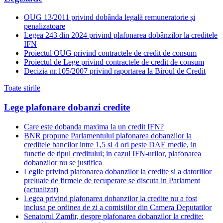
OUG 13/2011 privind dobânda legală remuneratorie și
penalizatoare
Legea 243 din 2024 privind plafonarea dobânzilor la creditele
IFN
Proiectul OUG privind contractele de credit de consum
Proiectul de Lege privind contractele de credit de consum
Decizia nr.105/2007 privind raportarea la Biroul de Credit
Toate stirile
Lege plafonare dobanzi credite
Care este dobanda maxima la un credit IFN?
BNR propune Parlamentului plafonarea dobanzilor la
creditele bancilor intre 1,5 si 4 ori peste DAE medie, in
functie de tipul creditului; in cazul IFN-urilor, plafonarea
dobanzilor nu se justifica
Legile privind plafonarea dobanzilor la credite si a datoriilor
preluate de firmele de recuperare se discuta in Parlament
(actualizat)
Legea privind plafonarea dobanzilor la credite nu a fost
inclusa pe ordinea de zi a comisiilor din Camera Deputatilor
Senatorul Zamfir, despre plafonarea dobanzilor la credite: