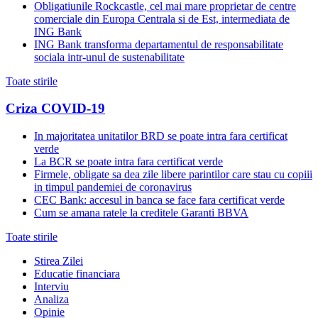
Obligatiunile Rockcastle, cel mai mare proprietar de centre
comerciale din Europa Centrala si de Est, intermediata de
ING Bank
ING Bank transforma departamentul de responsabilitate
sociala intr-unul de sustenabilitate
Toate stirile
Criza COVID-19
In majoritatea unitatilor BRD se poate intra fara certificat
verde
La BCR se poate intra fara certificat verde
Firmele, obligate sa dea zile libere parintilor care stau cu copiii
in timpul pandemiei de coronavirus
CEC Bank: accesul in banca se face fara certificat verde
Cum se amana ratele la creditele Garanti BBVA
Toate stirile
Stirea Zilei
Educatie financiara
Interviu
Analiza
Opinie