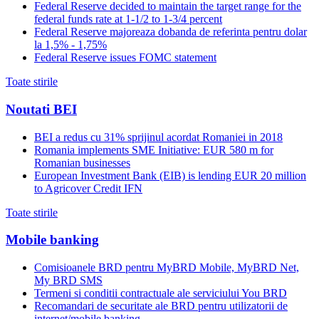
Federal Reserve decided to maintain the target range for the
federal funds rate at 1-1/2 to 1-3/4 percent
Federal Reserve majoreaza dobanda de referinta pentru dolar
la 1,5% - 1,75%
Federal Reserve issues FOMC statement
Toate stirile
Noutati BEI
BEI a redus cu 31% sprijinul acordat Romaniei in 2018
Romania implements SME Initiative: EUR 580 m for
Romanian businesses
European Investment Bank (EIB) is lending EUR 20 million
to Agricover Credit IFN
Toate stirile
Mobile banking
Comisioanele BRD pentru MyBRD Mobile, MyBRD Net,
My BRD SMS
Termeni si conditii contractuale ale serviciului You BRD
Recomandari de securitate ale BRD pentru utilizatorii de
internet/mobile banking