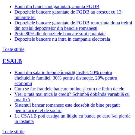
Banii din banci sunt garantati, anunta FGDB
Depozitele bancare garantate de FGDB au crescut cu 13
miliarde lei
Depozitele bancare garantate de FGDB reprezinta doua treimi
din totalul depozitelor din bancile romanesti
Peste 80% din depozitele bancare sunt garantate
Depozitele bancare nu intra in campania electorala
Toate stirile
CSALB
Banii din salariu trebuie împărțiți astfel: 50% pentru
cheltuielile familiei, 30% pentru distracție, 20% pentru
economii
Cum se fac fraudele bancare online și cum ne ferim de ele
Vrei o rată mai mică la credit? Schimbă dobânda variabilă cu
una fixă
Sistemul bancar romanesc este deosebit de bine pregatit
pentru orice fel de socuri
La CSALB poti castiga un litigiu cu banca pe care l-ai pierde
in instanta
Toate stirile