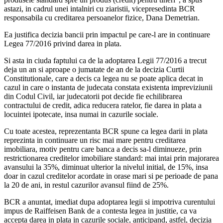
astazi, in cadrul unei intalniri cu ziaristii, vicepresedinta BCR
responsabila cu creditarea persoanelor fizice, Dana Demetrian.
Ea justifica decizia bancii prin impactul pe care-l are in continuare
Legea 77/2016 privind darea in plata.
Si asta in ciuda faptului ca de la adoptarea Legii 77/2016 a trecut
deja un an si aproape o jumatate de an de la decizia Curtii
Constitutionale, care a decis ca legea nu se poate aplica decat in
cazul in care o instanta de judecata constata existenta impreviziunii
din Codul Civil, iar judecatorii pot decide fie echilibrarea
contractului de credit, adica reducera ratelor, fie darea in plata a
locuintei ipotecate, insa numai in cazurile sociale.
Cu toate acestea, reprezentanta BCR spune ca legea darii in plata
reprezinta in continuare un risc mai mare pentru creditarea
imobiliara, motiv pentru care banca a decis sa-l diminueze, prin
restrictionarea creditelor imobiliare standard: mai intai prin majorarea
avansului la 35%, diminuat ulterior la nivelul initial, de 15%, insa
doar in cazul creditelor acordate in orase mari si pe perioade de pana
la 20 de ani, in restul cazurilor avansul fiind de 25%.
BCR a anuntat, imediat dupa adoptarea legii si impotriva curentului
impus de Raiffeisen Bank de a contesta legea in justitie, ca va
accepta darea in plata in cazurile sociale, anticipand, astfel, decizia