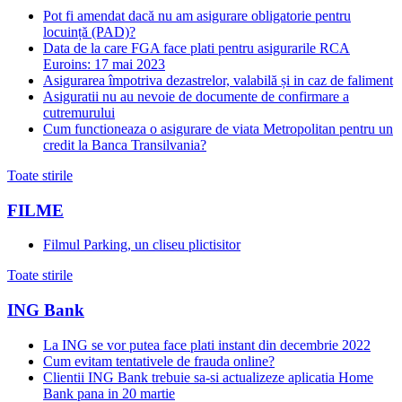
Pot fi amendat dacă nu am asigurare obligatorie pentru
locuință (PAD)?
Data de la care FGA face plati pentru asigurarile RCA
Euroins: 17 mai 2023
Asigurarea împotriva dezastrelor, valabilă și in caz de faliment
Asiguratii nu au nevoie de documente de confirmare a
cutremurului
Cum functioneaza o asigurare de viata Metropolitan pentru un
credit la Banca Transilvania?
Toate stirile
FILME
Filmul Parking, un cliseu plictisitor
Toate stirile
ING Bank
La ING se vor putea face plati instant din decembrie 2022
Cum evitam tentativele de frauda online?
Clientii ING Bank trebuie sa-si actualizeze aplicatia Home
Bank pana in 20 martie