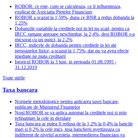
ROBOR: ce este, cum se calculeaza, ce il influenteaza,
explicat de Asociatia Pietelor Financiare
ROBOR a scazut la 1,59%, dupa ce BNR a redus dobanda la
1,25%
Dobanzile variabile la creditele noi in lei nu scad, pentru ca
IRCC ramane aproape neschimbat, la 2,4%, desi ROBOR s-a
micsorat cu un punct, la 2,2%
IRCC, indicele de dobanda pentru creditele in lei ale
persoanelor fizice, a scazut la 1,75%, dar nu va avea efecte
imediate pe piata creditarii
Istoricul ROBOR la 3 luni, in perioada 01.08.1995 -
31.12.2019
Toate stirile
Taxa bancara
Normele metodologice pentru aplicarea taxei bancare,
publicate de Ministerul Finantelor
Noul ROBOR se va aplica automat la creditele noi si prin
refinantare la cele in derulare
Taxa bancara ar putea fi redusa de la 1,2% la 0,4% la bancile
mari si 0,2% la cele mici, insa bancherii avertizeaza ca
indiferent de nivelul acesteia, intermedierea financiara va