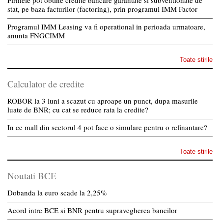
Firmele pot obtine credite bancare garantate si subventionate de
stat, pe baza facturilor (factoring), prin programul IMM Factor
Programul IMM Leasing va fi operational in perioada urmatoare,
anunta FNGCIMM
Toate stirile
Calculator de credite
ROBOR la 3 luni a scazut cu aproape un punct, dupa masurile
luate de BNR; cu cat se reduce rata la credite?
In ce mall din sectorul 4 pot face o simulare pentru o refinantare?
Toate stirile
Noutati BCE
Dobanda la euro scade la 2,25%
Acord intre BCE si BNR pentru supravegherea bancilor