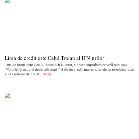
Linia de credit este Calul Troian al IFN-urilor
Linia de credit este Calcul Troian al IFN-urilor, cu care supraîndatorează populația.
IFN-urile își ascund dobânzile mari în liniile de credit, împrumuturi de tip revolving, cum
sunt cardurile de credit...
detalii