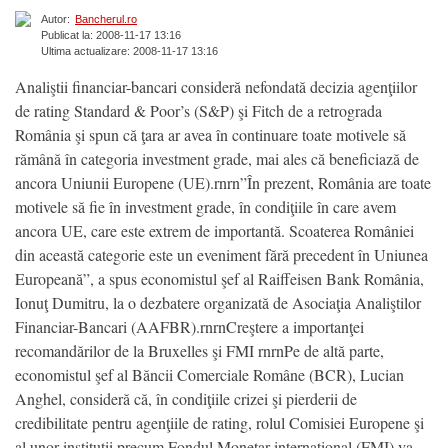
Autor:
Bancherul.ro
Publicat la: 2008-11-17 13:16
Ultima actualizare: 2008-11-17 13:16
Analiştii financiar-bancari consideră nefondată decizia agenţiilor
de rating Standard & Poor’s (S&P) şi Fitch de a retrograda
România şi spun că ţara ar avea în continuare toate motivele să
rămână în categoria investment grade, mai ales că beneficiază de
ancora Uniunii Europene (UE).rnrn”În prezent, România are toate
motivele să fie în investment grade, în condiţiile în care avem
ancora UE, care este extrem de importantă. Scoaterea României
din această categorie este un eveniment fără precedent în Uniunea
Europeană”, a spus economistul şef al Raiffeisen Bank România,
Ionuţ Dumitru, la o dezbatere organizată de Asociaţia Analiştilor
Financiar-Bancari (AAFBR).rnrnCreştere a importanţei
recomandărilor de la Bruxelles şi FMI rnrnPe de altă parte,
economistul şef al Băncii Comerciale Române (BCR), Lucian
Anghel, consideră că, în condiţiile crizei şi pierderii de
credibilitate pentru agenţiile de rating, rolul Comisiei Europene şi
al unor instituţii precum Fondul Monetar internaţional (FMI) va