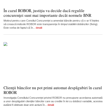
În cazul ROBOR, justiția va decide dacă regulile
concurenței sunt mai importante decât normele BNR
Motivul pentru care Consiliul Concurenței a amendat băncile pentru că s-ar fi înțeles
să crească indicele ROBOR este transparența în timpul stabilirii dobânzilor (fixing).
Este vorba de faptul că în...
detalii
Clienții băncilor nu pot primi automat despăgubiri în cazul
ROBOR
Investigația Consiliului Concurenței privind ROBOR nu presupune acordarea automată
a unor despăgubiri clienților băncilor care au credite în lei cu dobânzi variabile, acestea
putând fi obținute doar prin acțiuni în...
detalii