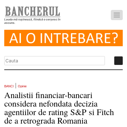
Lauda mă rușinează, fiindcă o cerșesc în
ascuns.
|
BANCI
Opinie
Analistii financiar-bancari
considera nefondata decizia
agentiilor de rating S&P si Fitch
de a retrograda Romania