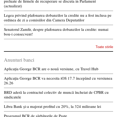
preluate de firmele de recuperare se discuta in Parlament
(actualizat)
Legea privind plafonarea dobanzilor la credite nu a fost inclusa pe
ordinea de zi a comisiilor din Camera Deputatilor
Senatorul Zamfir, despre plafonarea dobanzilor la credite: numai
bou-i consecvent!
Toate stirile
Anunturi banci
Aplicația George BCR are o nouă versiune, cu Travel Hub
Aplicația George BCR va necesita iOS 17.7 începând cu versiunea
26.26
BRD aderă la contractul colectiv de muncă încheiat de CPBR cu
sindicatele
Libra Bank și-a majorat profitul cu 20%, la 324 milioane lei
Programul BCR de sărbătorile de Paște