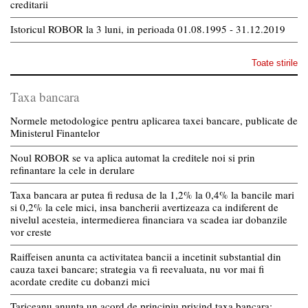
creditarii
Istoricul ROBOR la 3 luni, in perioada 01.08.1995 - 31.12.2019
Toate stirile
Taxa bancara
Normele metodologice pentru aplicarea taxei bancare, publicate de
Ministerul Finantelor
Noul ROBOR se va aplica automat la creditele noi si prin
refinantare la cele in derulare
Taxa bancara ar putea fi redusa de la 1,2% la 0,4% la bancile mari
si 0,2% la cele mici, insa bancherii avertizeaza ca indiferent de
nivelul acesteia, intermedierea financiara va scadea iar dobanzile
vor creste
Raiffeisen anunta ca activitatea bancii a incetinit substantial din
cauza taxei bancare; strategia va fi reevaluata, nu vor mai fi
acordate credite cu dobanzi mici
Tariceanu anunta un acord de principiu privind taxa bancara: