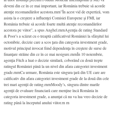
deveni din ce în ce mai important, iar România trebuie să acorde
atenţie recomandărilor acestora.rnrn”În acest vid de expertiză, vom
asista la o creştere a influenţei Comisiei Europene şi FMI, iar
România trebuie să acorde foarte multă atenţie recomandărilor
acestora pe viitor”, a spus Anghel.rnrnAgenţia de rating Standard
& Poor’s a scăzut cu o treaptă calificativul României la sfârşitul lui
octombrie, decizie care a scos ţara din categoria investment grade,
motivul principal invocat fiind dependenţa în creştere de surse de
finanţare străine din ce în ce mai nesigure.rnrnÎn 10 noiembrie,
agenţia Fitch a luat o decizie similară, coborând cu două trepte
ratingul României până la un nivel din afara categoriei investment
grade.rnrnCa urmare, România este singura ţară din UE care are
calificativ din afara categoriei investment grade de la două din cele
trei mari agenţii de rating.rnrnMoody’s, singura dintre marile
agenţii de evaluare financiară care menţine încă România în
categoria investment grade, a anunţat că nu va lua vreo decizie de
rating până la începutul anului viitor.rn rn