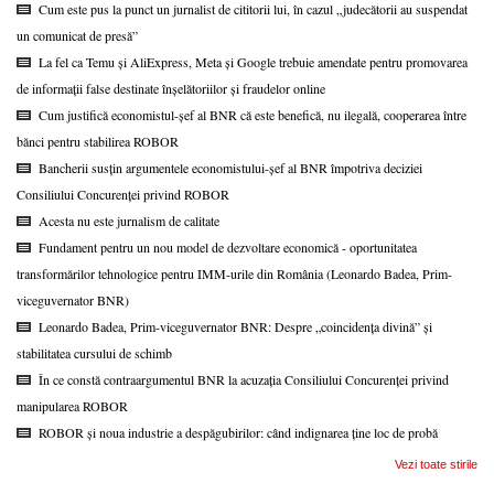
Cum este pus la punct un jurnalist de cititorii lui, în cazul „judecătorii au suspendat
un comunicat de presă”
La fel ca Temu și AliExpress, Meta și Google trebuie amendate pentru promovarea
de informații false destinate înșelătoriilor și fraudelor online
Cum justifică economistul-șef al BNR că este benefică, nu ilegală, cooperarea între
bănci pentru stabilirea ROBOR
Bancherii susțin argumentele economistului-șef al BNR împotriva deciziei
Consiliului Concurenței privind ROBOR
Acesta nu este jurnalism de calitate
Fundament pentru un nou model de dezvoltare economică - oportunitatea
transformărilor tehnologice pentru IMM-urile din România (Leonardo Badea, Prim-
viceguvernator BNR)
Leonardo Badea, Prim-viceguvernator BNR: Despre „coincidența divină” și
stabilitatea cursului de schimb
În ce constă contraargumentul BNR la acuzația Consiliului Concurenței privind
manipularea ROBOR
ROBOR și noua industrie a despăgubirilor: când indignarea ține loc de probă
Vezi toate stirile