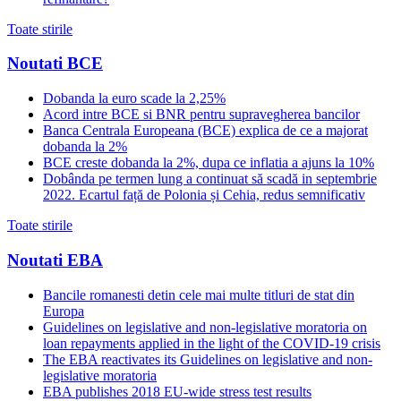
Toate stirile
Noutati BCE
Dobanda la euro scade la 2,25%
Acord intre BCE si BNR pentru supravegherea bancilor
Banca Centrala Europeana (BCE) explica de ce a majorat
dobanda la 2%
BCE creste dobanda la 2%, dupa ce inflatia a ajuns la 10%
Dobânda pe termen lung a continuat să scadă in septembrie
2022. Ecartul față de Polonia și Cehia, redus semnificativ
Toate stirile
Noutati EBA
Bancile romanesti detin cele mai multe titluri de stat din
Europa
Guidelines on legislative and non-legislative moratoria on
loan repayments applied in the light of the COVID-19 crisis
The EBA reactivates its Guidelines on legislative and non-
legislative moratoria
EBA publishes 2018 EU-wide stress test results