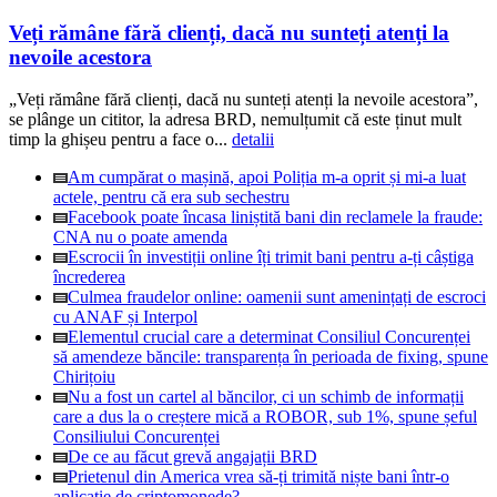
Veți rămâne fără clienți, dacă nu sunteți atenți la
nevoile acestora
„Veți rămâne fără clienți, dacă nu sunteți atenți la nevoile acestora”,
se plânge un cititor, la adresa BRD, nemulțumit că este ținut mult
timp la ghișeu pentru a face o...
detalii
Am cumpărat o mașină, apoi Poliția m-a oprit și mi-a luat
actele, pentru că era sub sechestru
Facebook poate încasa liniștită bani din reclamele la fraude:
CNA nu o poate amenda
Escrocii în investiții online îți trimit bani pentru a-ți câștiga
încrederea
Culmea fraudelor online: oamenii sunt amenințați de escroci
cu ANAF și Interpol
Elementul crucial care a determinat Consiliul Concurenței
să amendeze băncile: transparența în perioada de fixing, spune
Chirițoiu
Nu a fost un cartel al băncilor, ci un schimb de informații
care a dus la o creștere mică a ROBOR, sub 1%, spune șeful
Consiliului Concurenței
De ce au făcut grevă angajații BRD
Prietenul din America vrea să-ți trimită niște bani într-o
aplicație de criptomonede?