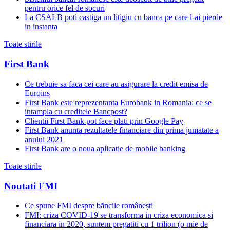
pentru orice fel de socuri
La CSALB poti castiga un litigiu cu banca pe care l-ai pierde
in instanta
Toate stirile
First Bank
Ce trebuie sa faca cei care au asigurare la credit emisa de
Euroins
First Bank este reprezentanta Eurobank in Romania: ce se
intampla cu creditele Bancpost?
Clientii First Bank pot face plati prin Google Pay
First Bank anunta rezultatele financiare din prima jumatate a
anului 2021
First Bank are o noua aplicatie de mobile banking
Toate stirile
Noutati FMI
Ce spune FMI despre băncile românești
FMI: criza COVID-19 se transforma in criza economica si
financiara in 2020, suntem pregatiti cu 1 trilion (o mie de