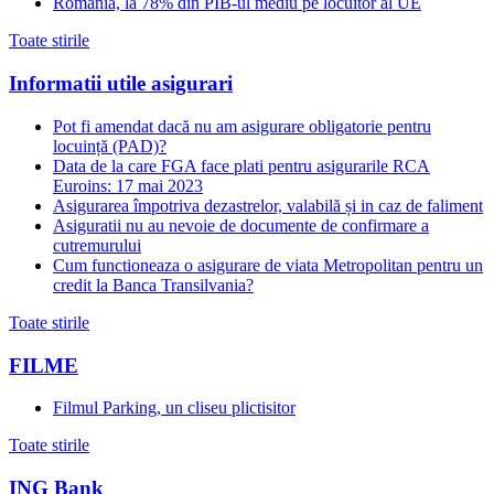
România, la 78% din PIB-ul mediu pe locuitor al UE
Toate stirile
Informatii utile asigurari
Pot fi amendat dacă nu am asigurare obligatorie pentru
locuință (PAD)?
Data de la care FGA face plati pentru asigurarile RCA
Euroins: 17 mai 2023
Asigurarea împotriva dezastrelor, valabilă și in caz de faliment
Asiguratii nu au nevoie de documente de confirmare a
cutremurului
Cum functioneaza o asigurare de viata Metropolitan pentru un
credit la Banca Transilvania?
Toate stirile
FILME
Filmul Parking, un cliseu plictisitor
Toate stirile
ING Bank