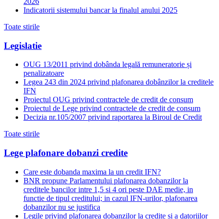
2026
Indicatorii sistemului bancar la finalul anului 2025
Toate stirile
Legislatie
OUG 13/2011 privind dobânda legală remuneratorie și
penalizatoare
Legea 243 din 2024 privind plafonarea dobânzilor la creditele
IFN
Proiectul OUG privind contractele de credit de consum
Proiectul de Lege privind contractele de credit de consum
Decizia nr.105/2007 privind raportarea la Biroul de Credit
Toate stirile
Lege plafonare dobanzi credite
Care este dobanda maxima la un credit IFN?
BNR propune Parlamentului plafonarea dobanzilor la
creditele bancilor intre 1,5 si 4 ori peste DAE medie, in
functie de tipul creditului; in cazul IFN-urilor, plafonarea
dobanzilor nu se justifica
Legile privind plafonarea dobanzilor la credite si a datoriilor