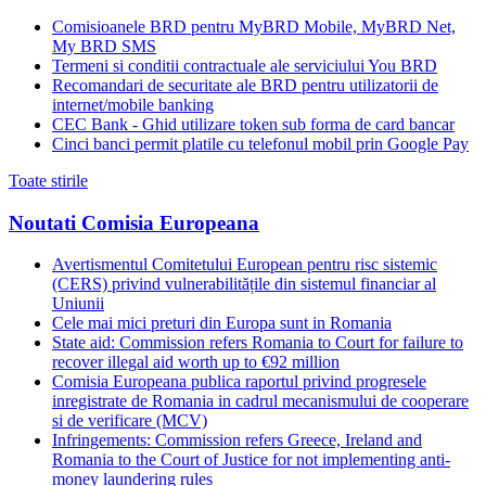
Comisioanele BRD pentru MyBRD Mobile, MyBRD Net,
My BRD SMS
Termeni si conditii contractuale ale serviciului You BRD
Recomandari de securitate ale BRD pentru utilizatorii de
internet/mobile banking
CEC Bank - Ghid utilizare token sub forma de card bancar
Cinci banci permit platile cu telefonul mobil prin Google Pay
Toate stirile
Noutati Comisia Europeana
Avertismentul Comitetului European pentru risc sistemic
(CERS) privind vulnerabilitățile din sistemul financiar al
Uniunii
Cele mai mici preturi din Europa sunt in Romania
State aid: Commission refers Romania to Court for failure to
recover illegal aid worth up to €92 million
Comisia Europeana publica raportul privind progresele
inregistrate de Romania in cadrul mecanismului de cooperare
si de verificare (MCV)
Infringements: Commission refers Greece, Ireland and
Romania to the Court of Justice for not implementing anti-
money laundering rules