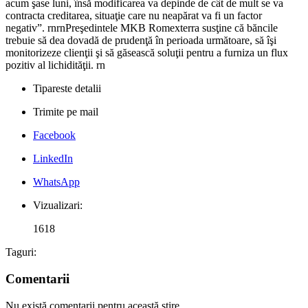
acum şase luni, însă modificarea va depinde de cât de mult se va
contracta creditarea, situaţie care nu neapărat va fi un factor
negativ”. rnrnPreşedintele MKB Romexterra susţine că băncile
trebuie să dea dovadă de prudenţă în perioada următoare, să îşi
monitorizeze clienţii şi să găsească soluţii pentru a furniza un flux
pozitiv al lichidităţii. rn
Tipareste detalii
Trimite pe mail
Facebook
LinkedIn
WhatsApp
Vizualizari:
1618
Taguri:
Comentarii
Nu există comentarii pentru această știre.