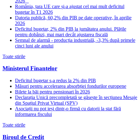
2026
România, țara UE care și-a ajustat cel mai mult deficitul
bugetar în T1 2026
Datoria publică, 60,2% din PIB pe date operative, în aprilie
2026
Deficitul bugetar, 2% din PIB la jumătatea anului. Plățile
pentru dobânzi, mai mari decât ajustarea fiscală
Semnal de alarmă - producția industrială, -3,3% după primele
cinci luni ale anului
Toate stirile
Ministerul Finantelor
Deficitul bugetar s-a redus la 2% din PIB
Măsuri pentru accelerarea absorbției fondurilor europene
Bilete la băi pentru pensionari în 2026
Declarația Unică precompletată se găsește în secțiunea Mesaje
din Spațiul Privat Virtual (SPV)
Asociații nu pot ieși dintr-o firmă cu datorii la stat fără
informarea fiscului
Toate stirile
Biroul de Credit