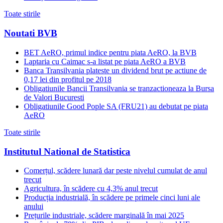
Toate stirile
Noutati BVB
BET AeRO, primul indice pentru piata AeRO, la BVB
Laptaria cu Caimac s-a listat pe piata AeRO a BVB
Banca Transilvania plateste un dividend brut pe actiune de
0,17 lei din profitul pe 2018
Obligatiunile Bancii Transilvania se tranzactioneaza la Bursa
de Valori Bucuresti
Obligatiunile Good Pople SA (FRU21) au debutat pe piata
AeRO
Toate stirile
Institutul National de Statistica
Comerțul, scădere lunară dar peste nivelul cumulat de anul
trecut
Agricultura, în scădere cu 4,3% anul trecut
Producția industrială, în scădere pe primele cinci luni ale
anului
Prețurile industriale, scădere marginală în mai 2025