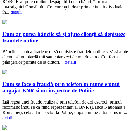
ROBOR ar putea obține despăgubiri de la bănci, în urma
investigației Consiliului Concurenței, doar prin acțiuni individuale
în...
detalii
Cum ar putea băncile să-și ajute clienții să depisteze
fraudele online
Băncile ar putea foarte ușor să depisteze fraudele online și să-și ajute
clienții să nu piardă mii sau chiar zeci de mii de euro. Conform
plângerilor primite de la cititori,...
detalii
Cum se face o fraudă prin telefon în numele unui
angajat BNR și un inspector de Poliție
Iată rețeta unei fraude realizată prin telefon de doi escroci, primul
recomandându-se ca fiind reprezentant al BNR (Banca Națională a
României), celălalt inspector la Poliție, după cum ne-a transmis un...
detalii