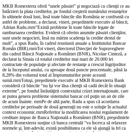
MKB Romexterra oferă “unele păsuiri” şi negociază cu clienţii ce au
întârzieri la plata creditelor, pe fondul creşterii numărului restanţelor
în ultimele două luni, însă toate băncile din România se confruntă cu
astfel de probleme, a declarat, vineri, preşedintele executiv al băncii,
Adrian Radu.rnrn”Există probleme în toate băncile legate de
rambursarea creditelor. Evident că oferim anumite păsuiri clienţilor,
sunt unele negocieri, însă nu mărim scadenţa la credite destul de
mult”, a spus Radu, în cadrul reuniunii anuale a Institutului Bancar
Român (IBR).rnrnTot vineri, directorul Direcţiei de Supraveghere
din cadrul Băncii Naţionale a României (BNR), Nicolae Cinteză, a
declarat la Sinaia că totalul creditelor mai mari de 20.000 lei
contractate de populaţie şi afectate de restanţe a crescut îngrijorător
de la începutul anului, cu aproape două puncte procentuale, până la
8,28% din volumul total al împrumuturilor peste această
sumă.rnrnTotuşi, preşedintele executiv al MKB Romexterra Bank
consideră că băncile “nu îşi vor lăsa clienţii să cadă decât în situaţii
extreme”, pe fondul înrăutăţirii contextului crizei internaţionale, care
ar putea genera probleme sistemului bancar cel puţin un an de zile
de acum înainte. rnrnPe de altă parte, Radu a spus că acordarea
creditelor pe perioade de două generaţii nu este o soluţie în actualul
context economic.rnrnReferitor la modificarea noului regulament de
creditare impus de Banca Naţională a României (BNR), preşedintele
MKB Romexterra susţine că banca centrală “va încerca să relaxeze
normele şi, într-adevăr, există posibilitatea ca ele să ajungă la fel ca