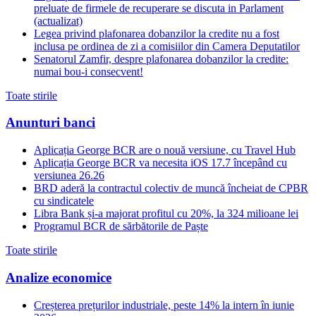
preluate de firmele de recuperare se discuta in Parlament
(actualizat)
Legea privind plafonarea dobanzilor la credite nu a fost
inclusa pe ordinea de zi a comisiilor din Camera Deputatilor
Senatorul Zamfir, despre plafonarea dobanzilor la credite:
numai bou-i consecvent!
Toate stirile
Anunturi banci
Aplicația George BCR are o nouă versiune, cu Travel Hub
Aplicația George BCR va necesita iOS 17.7 începând cu
versiunea 26.26
BRD aderă la contractul colectiv de muncă încheiat de CPBR
cu sindicatele
Libra Bank și-a majorat profitul cu 20%, la 324 milioane lei
Programul BCR de sărbătorile de Paște
Toate stirile
Analize economice
Creșterea prețurilor industriale, peste 14% la intern în iunie