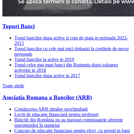
Topuri Banci
Topul bancilor dupa active si cota de piata in perioada 2022-
2015
Topul bancilor cu cele mai mici dobanzi la creditele de nevoi
personale
Topul bancilor la active in 2019
Topul celor mai mari banci din Romania dupa valoarea
activelor in 2018
Topul bancilor dupa active in 2017
Toate stirile
Asociatia Romana a Bancilor (ARB)
Conducerea ARB rămâne neschimbată
Lecții de educație financiară pentru profesori
Băncile din România nu au majorat comisioanele aferente
operațiunilor în numerar
Concurs de educatie financiara pentru elevi, cu premii in bani