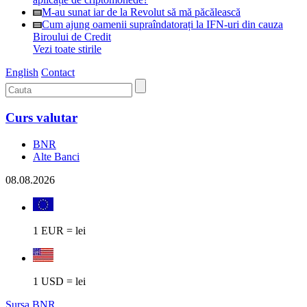
M-au sunat iar de la Revolut să mă păcălească
Cum ajung oamenii supraîndatorați la IFN-uri din cauza
Biroului de Credit
Vezi toate stirile
English
Contact
Curs valutar
BNR
Alte Banci
08.08.2026
1 EUR = lei
1 USD = lei
Sursa BNR