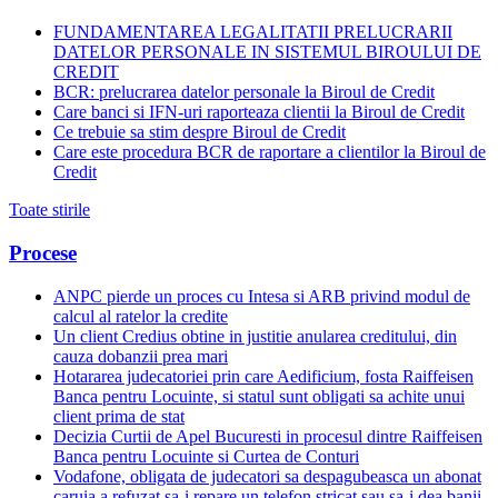
FUNDAMENTAREA LEGALITATII PRELUCRARII
DATELOR PERSONALE IN SISTEMUL BIROULUI DE
CREDIT
BCR: prelucrarea datelor personale la Biroul de Credit
Care banci si IFN-uri raporteaza clientii la Biroul de Credit
Ce trebuie sa stim despre Biroul de Credit
Care este procedura BCR de raportare a clientilor la Biroul de
Credit
Toate stirile
Procese
ANPC pierde un proces cu Intesa si ARB privind modul de
calcul al ratelor la credite
Un client Credius obtine in justitie anularea creditului, din
cauza dobanzii prea mari
Hotararea judecatoriei prin care Aedificium, fosta Raiffeisen
Banca pentru Locuinte, si statul sunt obligati sa achite unui
client prima de stat
Decizia Curtii de Apel Bucuresti in procesul dintre Raiffeisen
Banca pentru Locuinte si Curtea de Conturi
Vodafone, obligata de judecatori sa despagubeasca un abonat
caruia a refuzat sa-i repare un telefon stricat sau sa-i dea banii