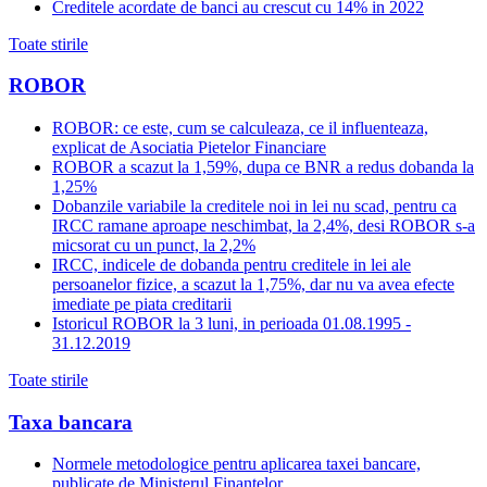
Creditele acordate de banci au crescut cu 14% in 2022
Toate stirile
ROBOR
ROBOR: ce este, cum se calculeaza, ce il influenteaza,
explicat de Asociatia Pietelor Financiare
ROBOR a scazut la 1,59%, dupa ce BNR a redus dobanda la
1,25%
Dobanzile variabile la creditele noi in lei nu scad, pentru ca
IRCC ramane aproape neschimbat, la 2,4%, desi ROBOR s-a
micsorat cu un punct, la 2,2%
IRCC, indicele de dobanda pentru creditele in lei ale
persoanelor fizice, a scazut la 1,75%, dar nu va avea efecte
imediate pe piata creditarii
Istoricul ROBOR la 3 luni, in perioada 01.08.1995 -
31.12.2019
Toate stirile
Taxa bancara
Normele metodologice pentru aplicarea taxei bancare,
publicate de Ministerul Finantelor