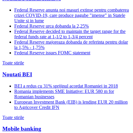
Federal Reserve anunta noi masuri extinse pentru combaterea
crizei COVID-19, care produce pagube "imense" in Statele
Unite si in lume
Federal Reserve urca dobanda la 2,25%
Federal Reserve decided to maintain the target range for the
federal funds rate at 1-1/2 to 1-3/4 percent
Federal Reserve majoreaza dobanda de referinta pentru dolar
la 1,5% - 1,75%
Federal Reserve issues FOMC statement
Toate stirile
Noutati BEI
BEI a redus cu 31% sprijinul acordat Romaniei in 2018
Romania implements SME Initiative: EUR 580 m for
Romanian businesses
European Investment Bank (EIB) is lending EUR 20 million
to Agricover Credit IFN
Toate stirile
Mobile banking