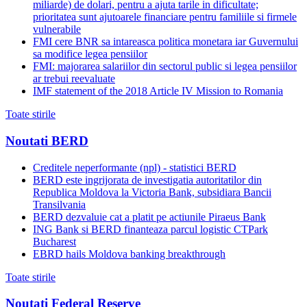
miliarde) de dolari, pentru a ajuta tarile in dificultate;
prioritatea sunt ajutoarele financiare pentru familiile si firmele
vulnerabile
FMI cere BNR sa intareasca politica monetara iar Guvernului
sa modifice legea pensiilor
FMI: majorarea salariilor din sectorul public si legea pensiilor
ar trebui reevaluate
IMF statement of the 2018 Article IV Mission to Romania
Toate stirile
Noutati BERD
Creditele neperformante (npl) - statistici BERD
BERD este ingrijorata de investigatia autoritatilor din
Republica Moldova la Victoria Bank, subsidiara Bancii
Transilvania
BERD dezvaluie cat a platit pe actiunile Piraeus Bank
ING Bank si BERD finanteaza parcul logistic CTPark
Bucharest
EBRD hails Moldova banking breakthrough
Toate stirile
Noutati Federal Reserve