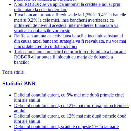
Noul ROBOR se va aplica automat la creditele noi si prin
refinantare la cele in derulare
Taxa bancara ar putea fi redusa de la 1,2% la 0,4% la bancile
mari si 0,2% la cele mici, insa bancherii avertizeaza ca
indiferent de nivelul acesteia, intermedierea financiara va
scadea iar dobanzile vor creste
Raiffeisen anunta ca activitatea bancii a incetinit substantial
din cauza taxei bancare; strategia va fi reevaluata, nu vor mai
fi acordate credite cu dobanzi mici
Tariceanu anunta un acord de principiu privind taxa bancara:
ROBOR-ul ar putea fi inlocuit cu marja de dobanda a
bancilor
Toate stirile
Statistici BNR
Deficitul contului curent, cu 5% mai mic după primele cinci
luni ale anului
Deficitul contului curent, cu 12% mai mic după prima treime a
anului
Deficitul contului curent, cu 12% mai mic după primele două
luni ale anului
Deficitul contului curent, scădere cu peste 5% în ianuarie