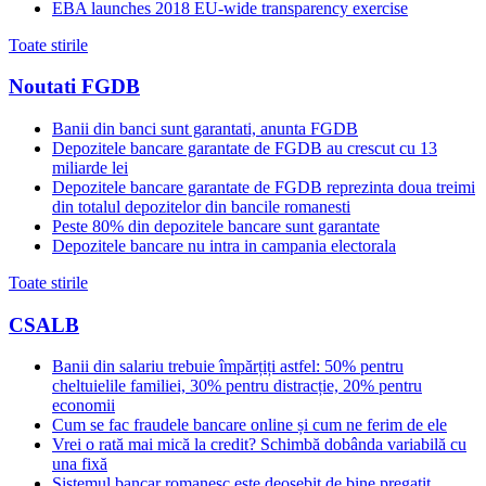
EBA launches 2018 EU-wide transparency exercise
Toate stirile
Noutati FGDB
Banii din banci sunt garantati, anunta FGDB
Depozitele bancare garantate de FGDB au crescut cu 13
miliarde lei
Depozitele bancare garantate de FGDB reprezinta doua treimi
din totalul depozitelor din bancile romanesti
Peste 80% din depozitele bancare sunt garantate
Depozitele bancare nu intra in campania electorala
Toate stirile
CSALB
Banii din salariu trebuie împărțiți astfel: 50% pentru
cheltuielile familiei, 30% pentru distracție, 20% pentru
economii
Cum se fac fraudele bancare online și cum ne ferim de ele
Vrei o rată mai mică la credit? Schimbă dobânda variabilă cu
una fixă
Sistemul bancar romanesc este deosebit de bine pregatit