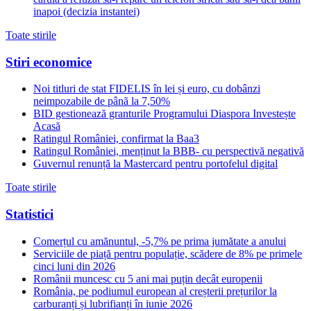
inapoi (decizia instantei)
Toate stirile
Stiri economice
Noi titluri de stat FIDELIS în lei și euro, cu dobânzi
neimpozabile de pânã la 7,50%
BID gestionează granturile Programului Diaspora Investește
Acasă
Ratingul României, confirmat la Baa3
Ratingul României, menținut la BBB- cu perspectivă negativă
Guvernul renunță la Mastercard pentru portofelul digital
Toate stirile
Statistici
Comerțul cu amănuntul, -5,7% pe prima jumătate a anului
Serviciile de piață pentru populație, scădere de 8% pe primele
cinci luni din 2026
Românii muncesc cu 5 ani mai puțin decât europenii
România, pe podiumul european al creșterii prețurilor la
carburanți și lubrifianți în iunie 2026