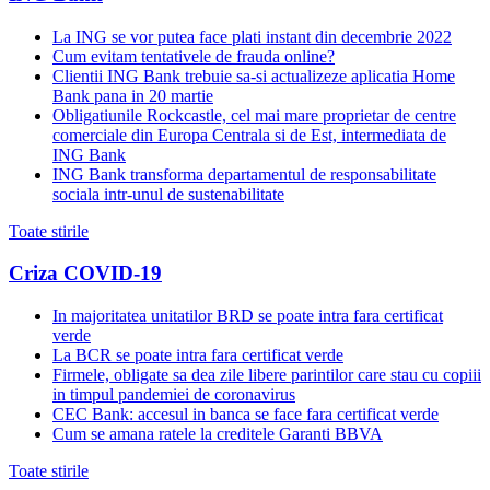
La ING se vor putea face plati instant din decembrie 2022
Cum evitam tentativele de frauda online?
Clientii ING Bank trebuie sa-si actualizeze aplicatia Home
Bank pana in 20 martie
Obligatiunile Rockcastle, cel mai mare proprietar de centre
comerciale din Europa Centrala si de Est, intermediata de
ING Bank
ING Bank transforma departamentul de responsabilitate
sociala intr-unul de sustenabilitate
Toate stirile
Criza COVID-19
In majoritatea unitatilor BRD se poate intra fara certificat
verde
La BCR se poate intra fara certificat verde
Firmele, obligate sa dea zile libere parintilor care stau cu copiii
in timpul pandemiei de coronavirus
CEC Bank: accesul in banca se face fara certificat verde
Cum se amana ratele la creditele Garanti BBVA
Toate stirile