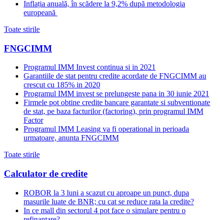
Inflația anuală, în scădere la 9,2% după metodologia
europeană
Toate stirile
FNGCIMM
Programul IMM Invest continua si in 2021
Garantiile de stat pentru credite acordate de FNGCIMM au
crescut cu 185% in 2020
Programul IMM invest se prelungeste pana in 30 iunie 2021
Firmele pot obtine credite bancare garantate si subventionate
de stat, pe baza facturilor (factoring), prin programul IMM
Factor
Programul IMM Leasing va fi operational in perioada
urmatoare, anunta FNGCIMM
Toate stirile
Calculator de credite
ROBOR la 3 luni a scazut cu aproape un punct, dupa
masurile luate de BNR; cu cat se reduce rata la credite?
In ce mall din sectorul 4 pot face o simulare pentru o
refinantare?