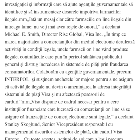
investigaţiei şi informaţii care să ajute agenţiile guvernamentale să
identifice şi să instrumenteze dosarele împotriva farmaciilor
ilegale.rnrn„Iată un mesaj clar către farmaciile on-line ilegale din
întreaga lume: nu veţi mai avea reţete de onorat,” a declarat
Michael E. Smith, Director Risc Global, Visa Inc. „În timp ce
marea majoritatea a comercianţilor din mediul electronic derulează
activităţi în condiţii legale, unele farmacii on-line vând produse
ilegale, contrafăcute care pun în pericol sănătatea publicului
general şi distrug încrederea în sistemele de plăţi prin fraudarea
consumatorilor. Colaborăm cu agenţiile guvernamentale, precum
INTERPOL, şi susţinem anchetele lor majore pentru a ne asigura
că activităţile ilegale nu devin o ameninţarea la adresa integrităţii
sistemului de plăţi Visa şi nu afectează posesorii de
carduri.”rnrn„Visa dispune de cadrul necesar pentru a cere
instituţiilor financiare care lucrează cu comercianţii on-line să se
asigure că tranzacţiile de comerţ electronic sunt legale,” a declarat
Stanley Skoglund, Senior Vicepresident responsabil cu
managementul riscurilor sistemelor de plată, din cadrul Visa
Europe. „Cu toate acestea, acţiuni de aplicare a legii precum