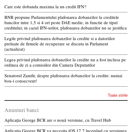
Care este dobanda maxima la un credit IFN?
BNR propune Parlamentului plafonarea dobanzilor la creditele
bancilor intre 1,5 si 4 ori peste DAE medie, in functie de tipul
creditului; in cazul IFN-urilor, plafonarea dobanzilor nu se justifica
Legile privind plafonarea dobanzilor la credite si a datoriilor
preluate de firmele de recuperare se discuta in Parlament
(actualizat)
Legea privind plafonarea dobanzilor la credite nu a fost inclusa pe
ordinea de zi a comisiilor din Camera Deputatilor
Senatorul Zamfir, despre plafonarea dobanzilor la credite: numai
bou-i consecvent!
Toate stirile
Anunturi banci
Aplicația George BCR are o nouă versiune, cu Travel Hub
Aplicația George BCR va necesita iOS 17.7 începând cu versiunea