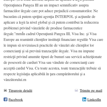
Operaţiunea Pangea III au un impact semnificativ asupra
farmaciilor ilegale care pot aduce prejudicii consumatorilor. Ne
bucurăm că putem sprijini agenţia INTERPOL şi acţiunile de
aplicare a legii la nivel global şi că putem contribui la reducerea
problemei privind vânzările de produse farmaceutice
ilegale.”rnrnÎn cadrul Operaţiunii Pangea III, Visa Inc. şi Visa
Europe au reamintit clienţilor instituţii financiare regulile Visa care
le impun să revizuiască practicile de vânzări ale clienţilor lor
comercianţi şi să prevină tranzacţiile ilegale. Visa nu impune
restricţii privind anumite tipuri de bunuri sau servicii achiziţionate
de posesorii de carduri Visa sau vândute de comercianţi care
acceptă cardul Visa. Cu toate acestea, toate tranzacţiile trebuie să
respecte legislaţia aplicabilă în ţara cumpărătorului şi a
vânzătorului.rn
Tipareste detalii
Trimite pe mail
Facebook
LinkedIn