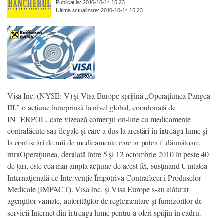
Publicat la: 2010-10-14 15:23
Ultima actualizare: 2010-10-14 15:23
Visa Inc. (NYSE: V) şi Visa Europe sprijină „Operaţiunea Pangea
III,” o acţiune întreprinsă la nivel global, coordonată de
INTERPOL, care vizează comerţul on-line cu medicamente
contrafăcute sau ilegale şi care a dus la arestări în întreaga lume şi
la confiscări de mii de medicamente care ar putea fi dăunătoare.
rnrnOperaţiunea, derulată între 5 şi 12 octombrie 2010 în peste 40
de ţări, este cea mai amplă acţiune de acest fel, susţinând Unitatea
Internaţională de Intervenţie Împotriva Contrafacerii Produselor
Medicale (IMPACT). Visa Inc. şi Visa Europe s-au alăturat
agenţiilor vamale, autorităţilor de reglementare şi furnizorilor de
servicii Internet din întreaga lume pentru a oferi sprijin în cadrul