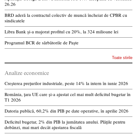
26.26
BRD aderă la contractul colectiv de muncă încheiat de CPBR cu
sindicatele
Libra Bank și-a majorat profitul cu 20%, la 324 milioane lei
Programul BCR de sărbătorile de Paște
Toate stirile
Analize economice
Creșterea prețurilor industriale, peste 14% la intern în iunie 2026
România, țara UE care și-a ajustat cel mai mult deficitul bugetar în
T1 2026
Datoria publică, 60,2% din PIB pe date operative, în aprilie 2026
Deficitul bugetar, 2% din PIB la jumătatea anului. Plățile pentru
dobânzi, mai mari decât ajustarea fiscală