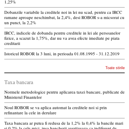
1,25%
Dobanzile variabile la creditele noi in lei nu scad, pentru ca IRCC
ramane aproape neschimbat, la 2,4%, desi ROBOR s-a micsorat cu
un punct, la 2,2%
IRCC, indicele de dobanda pentru creditele in lei ale persoanelor
fizice, a scazut la 1,75%, dar nu va avea efecte imediate pe piata
creditarii
Istoricul ROBOR la 3 luni, in perioada 01.08.1995 - 31.12.2019
Toate stirile
Taxa bancara
Normele metodologice pentru aplicarea taxei bancare, publicate de
Ministerul Finantelor
Noul ROBOR se va aplica automat la creditele noi si prin
refinantare la cele in derulare
Taxa bancara ar putea fi redusa de la 1,2% la 0,4% la bancile mari
si 0,2% la cele mici, insa bancherii avertizeaza ca indiferent de