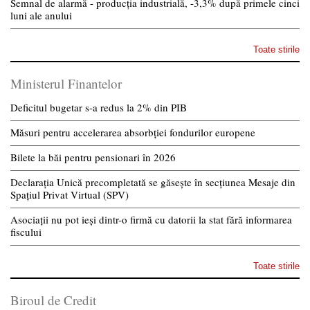
Semnal de alarmă - producția industrială, -3,3% după primele cinci
luni ale anului
Toate stirile
Ministerul Finantelor
Deficitul bugetar s-a redus la 2% din PIB
Măsuri pentru accelerarea absorbției fondurilor europene
Bilete la băi pentru pensionari în 2026
Declarația Unică precompletată se găsește în secțiunea Mesaje din
Spațiul Privat Virtual (SPV)
Asociații nu pot ieși dintr-o firmă cu datorii la stat fără informarea
fiscului
Toate stirile
Biroul de Credit