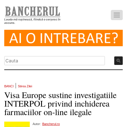
Lauda mă rușinează, fiindcă o cerșesc în
ascuns.
|
BANCI
Stirea Zilei
Visa Europe sustine investigatiile
INTERPOL privind inchiderea
farmaciilor on-line ilegale
Autor:
Bancherul.ro