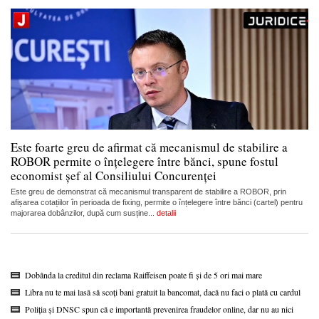
Este foarte greu de afirmat că mecanismul de stabilire a
ROBOR permite o înțelegere între bănci, spune fostul
economist șef al Consiliului Concurenței
Este greu de demonstrat că mecanismul transparent de stabilire a ROBOR, prin
afișarea cotațiilor în perioada de fixing, permite o înțelegere între bănci (cartel) pentru
majorarea dobânzilor, după cum susține...
detalii
Dobânda la creditul din reclama Raiffeisen poate fi și de 5 ori mai mare
Libra nu te mai lasă să scoți bani gratuit la bancomat, dacă nu faci o plată cu cardul
Poliția și DNSC spun că e importantă prevenirea fraudelor online, dar nu au nici