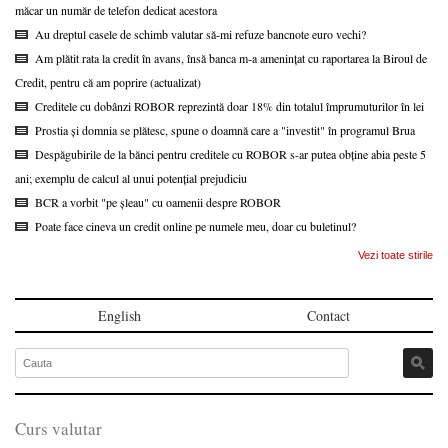
măcar un număr de telefon dedicat acestora
Au dreptul casele de schimb valutar să-mi refuze bancnote euro vechi?
Am plătit rata la credit în avans, însă banca m-a amenințat cu raportarea la Biroul de
Credit, pentru că am poprire (actualizat)
Creditele cu dobânzi ROBOR reprezintă doar 18% din totalul împrumuturilor în lei
Prostia și domnia se plătesc, spune o doamnă care a "investit" în programul Brua
Despăgubirile de la bănci pentru creditele cu ROBOR s-ar putea obține abia peste 5
ani; exemplu de calcul al unui potențial prejudiciu
BCR a vorbit "pe șleau" cu oamenii despre ROBOR
Poate face cineva un credit online pe numele meu, doar cu buletinul?
Vezi toate stirile
English
Contact
Curs valutar