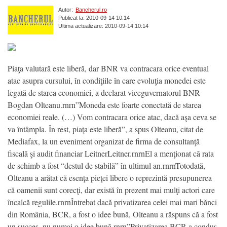
Autor:
Bancherul.ro
Publicat la: 2010-09-14 10:14
Ultima actualizare: 2010-09-14 10:14
Piaţa valutară este liberă, dar BNR va contracara orice eventual
atac asupra cursului, în condiţiile în care evoluţia monedei este
legată de starea economiei, a declarat viceguvernatorul BNR
Bogdan Olteanu.rnrn”Moneda este foarte conectată de starea
economiei reale. (…) Vom contracara orice atac, dacă aşa ceva se
va întâmpla. În rest, piaţa este liberă”, a spus Olteanu, citat de
Mediafax, la un eveniment organizat de firma de consultanţă
fiscală şi audit financiar LeitnerLeitner.rnrnEl a menţionat că rata
de schimb a fost “destul de stabilă” în ultimul an.rnrnTotodată,
Olteanu a arătat că esenţa pieţei libere o reprezintă presupunerea
că oamenii sunt corecţi, dar există în prezent mai mulţi actori care
încalcă regulile.rnrnÎntrebat dacă privatizarea celei mai mari bănci
din România, BCR, a fost o idee bună, Olteanu a răspuns că a fost
un succes, nu numai o idee bună.rnrn”Privatizarea BCR a condus