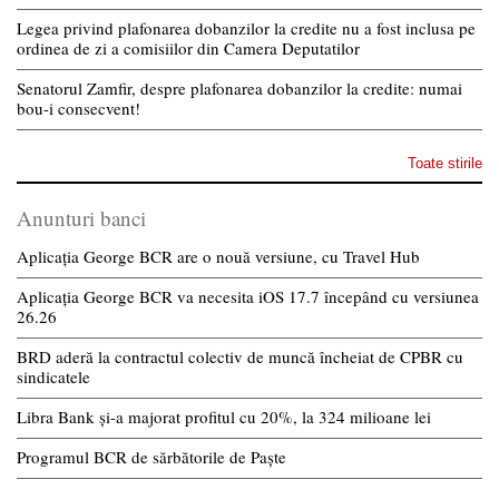
Legea privind plafonarea dobanzilor la credite nu a fost inclusa pe
ordinea de zi a comisiilor din Camera Deputatilor
Senatorul Zamfir, despre plafonarea dobanzilor la credite: numai
bou-i consecvent!
Toate stirile
Anunturi banci
Aplicația George BCR are o nouă versiune, cu Travel Hub
Aplicația George BCR va necesita iOS 17.7 începând cu versiunea
26.26
BRD aderă la contractul colectiv de muncă încheiat de CPBR cu
sindicatele
Libra Bank și-a majorat profitul cu 20%, la 324 milioane lei
Programul BCR de sărbătorile de Paște