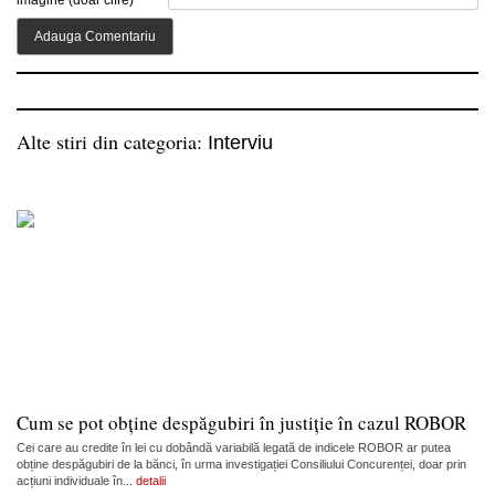
Alte stiri din categoria:
Interviu
Cum se pot obține despăgubiri în justiție în cazul ROBOR
Cei care au credite în lei cu dobândă variabilă legată de indicele ROBOR ar putea
obține despăgubiri de la bănci, în urma investigației Consiliului Concurenței, doar prin
acțiuni individuale în...
detalii