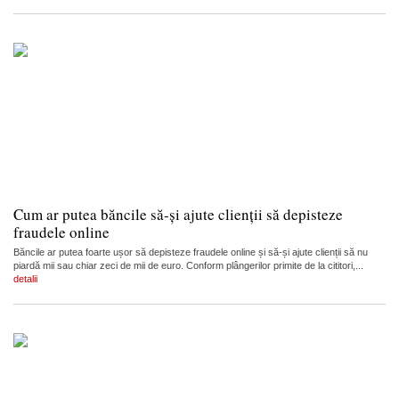
Cum ar putea băncile să-și ajute clienții să depisteze
fraudele online
Băncile ar putea foarte ușor să depisteze fraudele online și să-și ajute clienții să nu
piardă mii sau chiar zeci de mii de euro. Conform plângerilor primite de la cititori,...
detalii