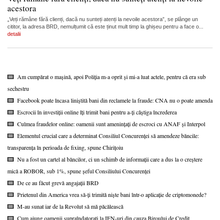
acestora
„Veți rămâne fără clienți, dacă nu sunteți atenți la nevoile acestora”, se plânge un
cititor, la adresa BRD, nemulțumit că este ținut mult timp la ghișeu pentru a face o...
detalii
Am cumpărat o mașină, apoi Poliția m-a oprit și mi-a luat actele, pentru că era sub
sechestru
Facebook poate încasa liniștită bani din reclamele la fraude: CNA nu o poate amenda
Escrocii în investiții online îți trimit bani pentru a-ți câștiga încrederea
Culmea fraudelor online: oamenii sunt amenințați de escroci cu ANAF și Interpol
Elementul crucial care a determinat Consiliul Concurenței să amendeze băncile:
transparența în perioada de fixing, spune Chirițoiu
Nu a fost un cartel al băncilor, ci un schimb de informații care a dus la o creștere
mică a ROBOR, sub 1%, spune șeful Consiliului Concurenței
De ce au făcut grevă angajații BRD
Prietenul din America vrea să-ți trimită niște bani într-o aplicație de criptomonede?
M-au sunat iar de la Revolut să mă păcălească
Cum ajung oamenii supraîndatorați la IFN-uri din cauza Biroului de Credit