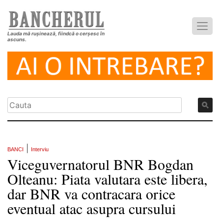
Lauda mă rușinează, fiindcă o cerșesc în
ascuns.
|
BANCI
Interviu
Viceguvernatorul BNR Bogdan
Olteanu: Piata valutara este libera,
dar BNR va contracara orice
eventual atac asupra cursului