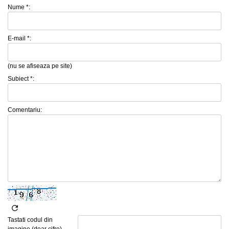
Nume *:
E-mail *:
(nu se afiseaza pe site)
Subiect *:
Comentariu:
Tastati codul din
imagine (doar cifre)