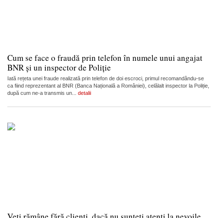
Cum se face o fraudă prin telefon în numele unui angajat
BNR și un inspector de Poliție
Iată rețeta unei fraude realizată prin telefon de doi escroci, primul recomandându-se
ca fiind reprezentant al BNR (Banca Națională a României), celălalt inspector la Poliție,
după cum ne-a transmis un...
detalii
Veți rămâne fără clienți, dacă nu sunteți atenți la nevoile