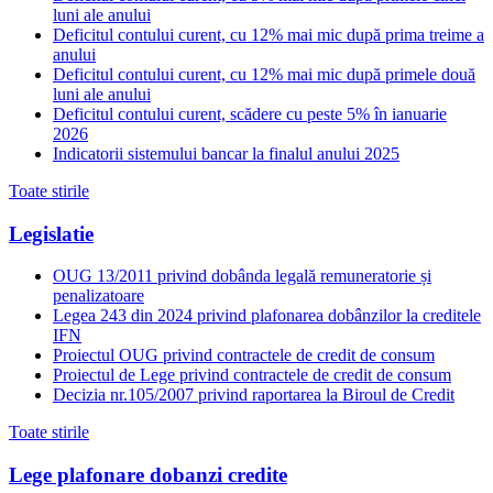
luni ale anului
Deficitul contului curent, cu 12% mai mic după prima treime a
anului
Deficitul contului curent, cu 12% mai mic după primele două
luni ale anului
Deficitul contului curent, scădere cu peste 5% în ianuarie
2026
Indicatorii sistemului bancar la finalul anului 2025
Toate stirile
Legislatie
OUG 13/2011 privind dobânda legală remuneratorie și
penalizatoare
Legea 243 din 2024 privind plafonarea dobânzilor la creditele
IFN
Proiectul OUG privind contractele de credit de consum
Proiectul de Lege privind contractele de credit de consum
Decizia nr.105/2007 privind raportarea la Biroul de Credit
Toate stirile
Lege plafonare dobanzi credite