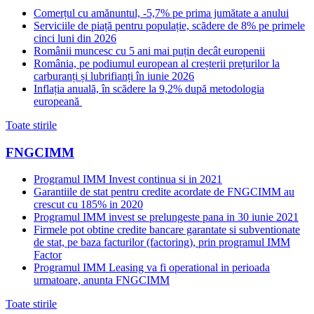
Comerțul cu amănuntul, -5,7% pe prima jumătate a anului
Serviciile de piață pentru populație, scădere de 8% pe primele
cinci luni din 2026
Românii muncesc cu 5 ani mai puțin decât europenii
România, pe podiumul european al creșterii prețurilor la
carburanți și lubrifianți în iunie 2026
Inflația anuală, în scădere la 9,2% după metodologia
europeană
Toate stirile
FNGCIMM
Programul IMM Invest continua si in 2021
Garantiile de stat pentru credite acordate de FNGCIMM au
crescut cu 185% in 2020
Programul IMM invest se prelungeste pana in 30 iunie 2021
Firmele pot obtine credite bancare garantate si subventionate
de stat, pe baza facturilor (factoring), prin programul IMM
Factor
Programul IMM Leasing va fi operational in perioada
urmatoare, anunta FNGCIMM
Toate stirile