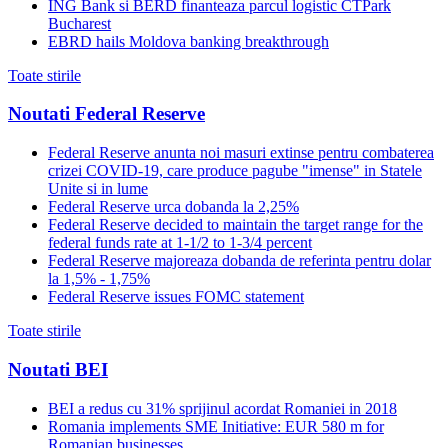
ING Bank si BERD finanteaza parcul logistic CTPark
Bucharest
EBRD hails Moldova banking breakthrough
Toate stirile
Noutati Federal Reserve
Federal Reserve anunta noi masuri extinse pentru combaterea
crizei COVID-19, care produce pagube "imense" in Statele
Unite si in lume
Federal Reserve urca dobanda la 2,25%
Federal Reserve decided to maintain the target range for the
federal funds rate at 1-1/2 to 1-3/4 percent
Federal Reserve majoreaza dobanda de referinta pentru dolar
la 1,5% - 1,75%
Federal Reserve issues FOMC statement
Toate stirile
Noutati BEI
BEI a redus cu 31% sprijinul acordat Romaniei in 2018
Romania implements SME Initiative: EUR 580 m for
Romanian businesses