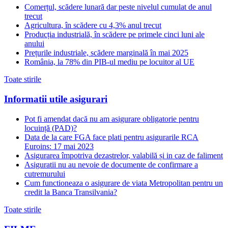
Comerțul, scădere lunară dar peste nivelul cumulat de anul
trecut
Agricultura, în scădere cu 4,3% anul trecut
Producția industrială, în scădere pe primele cinci luni ale
anului
Prețurile industriale, scădere marginală în mai 2025
România, la 78% din PIB-ul mediu pe locuitor al UE
Toate stirile
Informatii utile asigurari
Pot fi amendat dacă nu am asigurare obligatorie pentru
locuință (PAD)?
Data de la care FGA face plati pentru asigurarile RCA
Euroins: 17 mai 2023
Asigurarea împotriva dezastrelor, valabilă și in caz de faliment
Asiguratii nu au nevoie de documente de confirmare a
cutremurului
Cum functioneaza o asigurare de viata Metropolitan pentru un
credit la Banca Transilvania?
Toate stirile