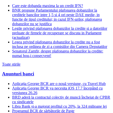
Care este dobanda maxima la un credit IFN?
BNR propune Parlamentului plafonarea dobanzilor la
creditele bancilor intre 1,5 si 4 ori peste DAE medie, in
functie de tipul creditului; in cazul IFN-urilor, plafonarea
dobanzilor nu se justifica
Legile privind plafonarea dobanzilor la credite si a datoriilor
preluate de firmele de recuperare se discuta in Parlament
(actualizat)
Legea privind plafonarea dobanzilor la credite nu a fost
inclusa pe ordinea de zi a comisiilor din Camera Deputatilor
Senatorul Zamfir, despre plafonarea dobanzilor la credite:
numai bou-i consecvent!
Toate stirile
Anunturi banci
Aplicația George BCR are o nouă versiune, cu Travel Hub
Aplicația George BCR va necesita iOS 17.7 începând cu
versiunea 26.26
BRD aderă la contractul colectiv de muncă încheiat de CPBR
cu sindicatele
Libra Bank și-a majorat profitul cu 20%, la 324 milioane lei
Programul BCR de sărbătorile de Paște