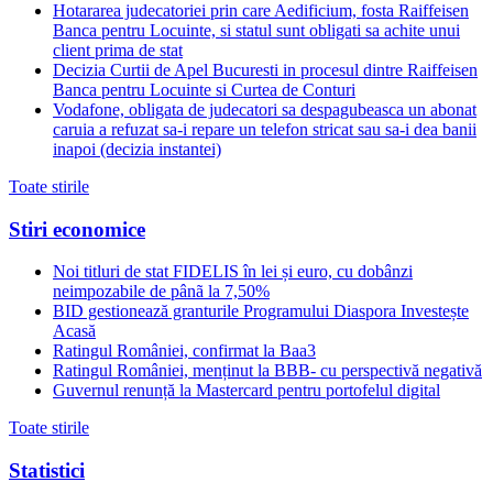
Hotararea judecatoriei prin care Aedificium, fosta Raiffeisen
Banca pentru Locuinte, si statul sunt obligati sa achite unui
client prima de stat
Decizia Curtii de Apel Bucuresti in procesul dintre Raiffeisen
Banca pentru Locuinte si Curtea de Conturi
Vodafone, obligata de judecatori sa despagubeasca un abonat
caruia a refuzat sa-i repare un telefon stricat sau sa-i dea banii
inapoi (decizia instantei)
Toate stirile
Stiri economice
Noi titluri de stat FIDELIS în lei și euro, cu dobânzi
neimpozabile de pânã la 7,50%
BID gestionează granturile Programului Diaspora Investește
Acasă
Ratingul României, confirmat la Baa3
Ratingul României, menținut la BBB- cu perspectivă negativă
Guvernul renunță la Mastercard pentru portofelul digital
Toate stirile
Statistici