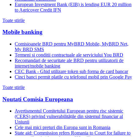
European Investment Bank (EIB) is lending EUR 20 million
to Agricover Credit IFN
Toate stirile
Mobile banking
Comisioanele BRD pentru MyBRD Mobile, MyBRD Net,
My BRD SMS
Termeni si conditii contractuale ale serviciului You BRD
Recomandari de securitate ale BRD pentru utilizatorii de
internet/mobile banking
CEC Bank - Ghid utilizare token sub forma de card bancar
Cinci banci permit platile cu telefonul mobil prin Google Pay
Toate stirile
Noutati Comisia Europeana
Avertismentul Comitetului European pentru risc sistemic
(CERS) privind vulnerabilitățile din sistemul financiar al
Uniunii
Cele mai mici preturi din Europa sunt in Romania
State aid: Commission refers Romania to Court for failure to