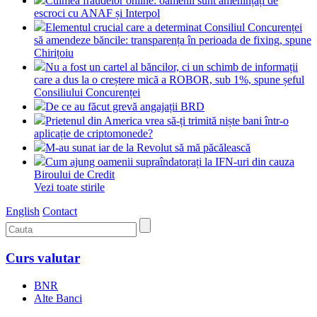
Culmea fraudelor online: oamenii sunt amenințați de
escroci cu ANAF și Interpol
Elementul crucial care a determinat Consiliul Concurenței
să amendeze băncile: transparența în perioada de fixing, spune
Chirițoiu
Nu a fost un cartel al băncilor, ci un schimb de informații
care a dus la o creștere mică a ROBOR, sub 1%, spune șeful
Consiliului Concurenței
De ce au făcut grevă angajații BRD
Prietenul din America vrea să-ți trimită niște bani într-o
aplicație de criptomonede?
M-au sunat iar de la Revolut să mă păcălească
Cum ajung oamenii supraîndatorați la IFN-uri din cauza
Biroului de Credit
Vezi toate stirile
English
Contact
Curs valutar
BNR
Alte Banci