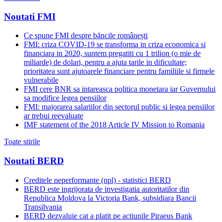
Noutati FMI
Ce spune FMI despre băncile românești
FMI: criza COVID-19 se transforma in criza economica si
financiara in 2020, suntem pregatiti cu 1 trilion (o mie de
miliarde) de dolari, pentru a ajuta tarile in dificultate;
prioritatea sunt ajutoarele financiare pentru familiile si firmele
vulnerabile
FMI cere BNR sa intareasca politica monetara iar Guvernului
sa modifice legea pensiilor
FMI: majorarea salariilor din sectorul public si legea pensiilor
ar trebui reevaluate
IMF statement of the 2018 Article IV Mission to Romania
Toate stirile
Noutati BERD
Creditele neperformante (npl) - statistici BERD
BERD este ingrijorata de investigatia autoritatilor din
Republica Moldova la Victoria Bank, subsidiara Bancii
Transilvania
BERD dezvaluie cat a platit pe actiunile Piraeus Bank