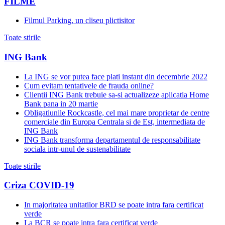
FILME
Filmul Parking, un cliseu plictisitor
Toate stirile
ING Bank
La ING se vor putea face plati instant din decembrie 2022
Cum evitam tentativele de frauda online?
Clientii ING Bank trebuie sa-si actualizeze aplicatia Home
Bank pana in 20 martie
Obligatiunile Rockcastle, cel mai mare proprietar de centre
comerciale din Europa Centrala si de Est, intermediata de
ING Bank
ING Bank transforma departamentul de responsabilitate
sociala intr-unul de sustenabilitate
Toate stirile
Criza COVID-19
In majoritatea unitatilor BRD se poate intra fara certificat
verde
La BCR se poate intra fara certificat verde