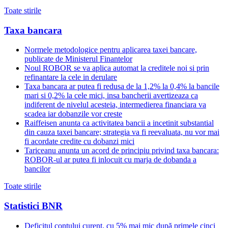
Toate stirile
Taxa bancara
Normele metodologice pentru aplicarea taxei bancare,
publicate de Ministerul Finantelor
Noul ROBOR se va aplica automat la creditele noi si prin
refinantare la cele in derulare
Taxa bancara ar putea fi redusa de la 1,2% la 0,4% la bancile
mari si 0,2% la cele mici, insa bancherii avertizeaza ca
indiferent de nivelul acesteia, intermedierea financiara va
scadea iar dobanzile vor creste
Raiffeisen anunta ca activitatea bancii a incetinit substantial
din cauza taxei bancare; strategia va fi reevaluata, nu vor mai
fi acordate credite cu dobanzi mici
Tariceanu anunta un acord de principiu privind taxa bancara:
ROBOR-ul ar putea fi inlocuit cu marja de dobanda a
bancilor
Toate stirile
Statistici BNR
Deficitul contului curent, cu 5% mai mic după primele cinci