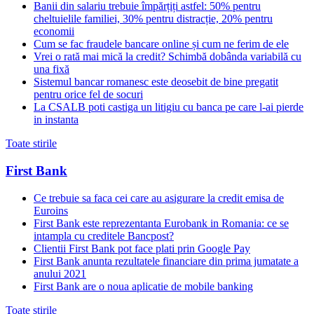
Banii din salariu trebuie împărțiți astfel: 50% pentru
cheltuielile familiei, 30% pentru distracție, 20% pentru
economii
Cum se fac fraudele bancare online și cum ne ferim de ele
Vrei o rată mai mică la credit? Schimbă dobânda variabilă cu
una fixă
Sistemul bancar romanesc este deosebit de bine pregatit
pentru orice fel de socuri
La CSALB poti castiga un litigiu cu banca pe care l-ai pierde
in instanta
Toate stirile
First Bank
Ce trebuie sa faca cei care au asigurare la credit emisa de
Euroins
First Bank este reprezentanta Eurobank in Romania: ce se
intampla cu creditele Bancpost?
Clientii First Bank pot face plati prin Google Pay
First Bank anunta rezultatele financiare din prima jumatate a
anului 2021
First Bank are o noua aplicatie de mobile banking
Toate stirile