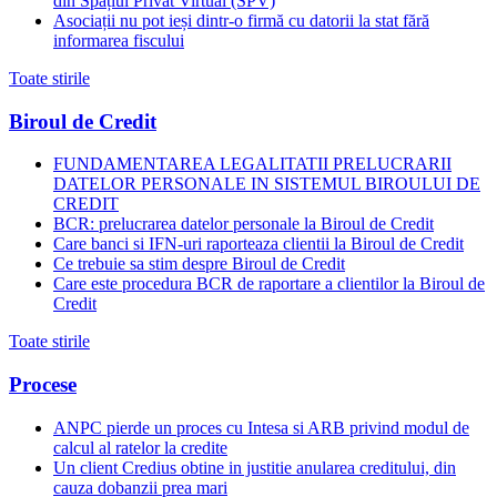
din Spațiul Privat Virtual (SPV)
Asociații nu pot ieși dintr-o firmă cu datorii la stat fără
informarea fiscului
Toate stirile
Biroul de Credit
FUNDAMENTAREA LEGALITATII PRELUCRARII
DATELOR PERSONALE IN SISTEMUL BIROULUI DE
CREDIT
BCR: prelucrarea datelor personale la Biroul de Credit
Care banci si IFN-uri raporteaza clientii la Biroul de Credit
Ce trebuie sa stim despre Biroul de Credit
Care este procedura BCR de raportare a clientilor la Biroul de
Credit
Toate stirile
Procese
ANPC pierde un proces cu Intesa si ARB privind modul de
calcul al ratelor la credite
Un client Credius obtine in justitie anularea creditului, din
cauza dobanzii prea mari