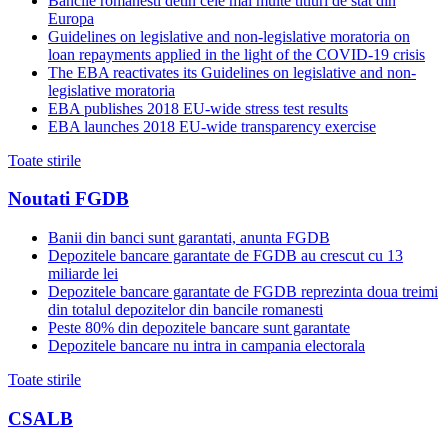
Bancile romanesti detin cele mai multe titluri de stat din
Europa
Guidelines on legislative and non-legislative moratoria on
loan repayments applied in the light of the COVID-19 crisis
The EBA reactivates its Guidelines on legislative and non-
legislative moratoria
EBA publishes 2018 EU-wide stress test results
EBA launches 2018 EU-wide transparency exercise
Toate stirile
Noutati FGDB
Banii din banci sunt garantati, anunta FGDB
Depozitele bancare garantate de FGDB au crescut cu 13
miliarde lei
Depozitele bancare garantate de FGDB reprezinta doua treimi
din totalul depozitelor din bancile romanesti
Peste 80% din depozitele bancare sunt garantate
Depozitele bancare nu intra in campania electorala
Toate stirile
CSALB