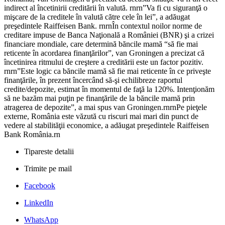
indirect al încetinirii creditării în valută. rnrn”Va fi cu siguranţă o
mişcare de la creditele în valută către cele în lei”, a adăugat
preşedintele Raiffeisen Bank. rnrnÎn contextul noilor norme de
creditare impuse de Banca Naţională a României (BNR) şi a crizei
financiare mondiale, care determină băncile mamă “să fie mai
reticente în acordarea finanţărilor”, van Groningen a precizat că
încetinirea ritmului de creştere a creditării este un factor pozitiv.
rnrn”Este logic ca băncile mamă să fie mai reticente în ce priveşte
finanţările, în prezent încercând să-şi echilibreze raportul
credite/depozite, estimat în momentul de faţă la 120%. Intenţionăm
să ne bazăm mai puţin pe finanţările de la băncile mamă prin
atragerea de depozite”, a mai spus van Groningen.rnrnPe pieţele
externe, România este văzută cu riscuri mai mari din punct de
vedere al stabilităţii economice, a adăugat preşedintele Raiffeisen
Bank România.rn
Tipareste detalii
Trimite pe mail
Facebook
LinkedIn
WhatsApp