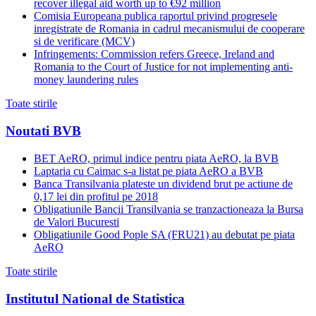
recover illegal aid worth up to €92 million
Comisia Europeana publica raportul privind progresele
inregistrate de Romania in cadrul mecanismului de cooperare
si de verificare (MCV)
Infringements: Commission refers Greece, Ireland and
Romania to the Court of Justice for not implementing anti-
money laundering rules
Toate stirile
Noutati BVB
BET AeRO, primul indice pentru piata AeRO, la BVB
Laptaria cu Caimac s-a listat pe piata AeRO a BVB
Banca Transilvania plateste un dividend brut pe actiune de
0,17 lei din profitul pe 2018
Obligatiunile Bancii Transilvania se tranzactioneaza la Bursa
de Valori Bucuresti
Obligatiunile Good Pople SA (FRU21) au debutat pe piata
AeRO
Toate stirile
Institutul National de Statistica