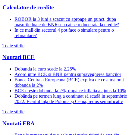
Calculator de credite
ROBOR la 3 luni a scazut cu aproape un punct, dupa
masurile luate de BNR; cu cat se reduce rata la credite?
In ce mall din sectorul 4 pot face o simulare pentru o
refinantare?
Toate stirile
Noutati BCE
Dobanda la euro scade la 2,25%
Acord intre BCE si BNR pentru supravegherea bancilor
Banca Centrala Europeana (BCE) explica de ce a majorat
dobanda la 2%
BCE creste dobanda la 2%, dupa ce inflatia a ajuns la 10%
Dobânda pe termen lung a continuat să scadă in septembrie
2022. Ecartul față de Polonia și Cehia, redus semnificativ
Toate stirile
Noutati EBA