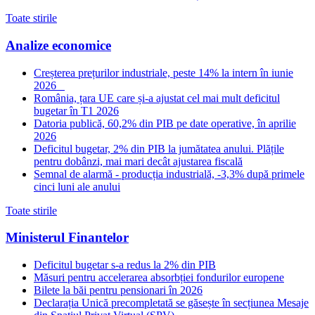
Toate stirile
Analize economice
Creșterea prețurilor industriale, peste 14% la intern în iunie
2026
România, țara UE care și-a ajustat cel mai mult deficitul
bugetar în T1 2026
Datoria publică, 60,2% din PIB pe date operative, în aprilie
2026
Deficitul bugetar, 2% din PIB la jumătatea anului. Plățile
pentru dobânzi, mai mari decât ajustarea fiscală
Semnal de alarmă - producția industrială, -3,3% după primele
cinci luni ale anului
Toate stirile
Ministerul Finantelor
Deficitul bugetar s-a redus la 2% din PIB
Măsuri pentru accelerarea absorbției fondurilor europene
Bilete la băi pentru pensionari în 2026
Declarația Unică precompletată se găsește în secțiunea Mesaje