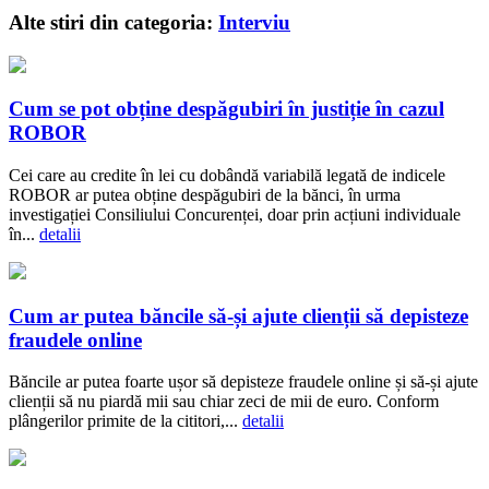
Alte stiri din categoria:
Interviu
Cum se pot obține despăgubiri în justiție în cazul
ROBOR
Cei care au credite în lei cu dobândă variabilă legată de indicele
ROBOR ar putea obține despăgubiri de la bănci, în urma
investigației Consiliului Concurenței, doar prin acțiuni individuale
în...
detalii
Cum ar putea băncile să-și ajute clienții să depisteze
fraudele online
Băncile ar putea foarte ușor să depisteze fraudele online și să-și ajute
clienții să nu piardă mii sau chiar zeci de mii de euro. Conform
plângerilor primite de la cititori,...
detalii