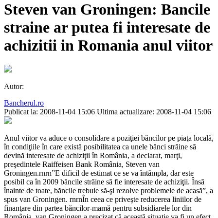
Steven van Groningen: Bancile
straine ar putea fi interesate de
achizitii in Romania anul viitor
Autor:
Bancherul.ro
Publicat la: 2008-11-04 15:06
Ultima actualizare: 2008-11-04 15:06
Anul viitor va aduce o consolidare a poziţiei băncilor pe piaţa locală,
în condiţiile în care există posibilitatea ca unele bănci străine să
devină interesate de achiziţii în România, a declarat, marţi,
preşedintele Raiffeisen Bank România, Steven van
Groningen.rnrn”E dificil de estimat ce se va întâmpla, dar este
posibil ca în 2009 băncile străine să fie interesate de achiziţii. Însă
înainte de toate, băncile trebuie să-şi rezolve problemele de acasă”, a
spus van Groningen. rnrnÎn ceea ce priveşte reducerea liniilor de
finanţare din partea băncilor-mamă pentru subsidiarele lor din
România, van Groningen a precizat că această situaţie va fi un efect