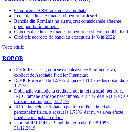
Conducerea ARB rămâne neschimbată
Lecții de educație financiară pentru profesori
Băncile din România nu au majorat comisioanele aferente
operațiunilor în numerar
Concurs de educatie financiara pentru elevi, cu premii in bani
Creditele acordate de banci au crescut cu 14% in 2022
Toate stirile
ROBOR
ROBOR: ce este, cum se calculeaza, ce il influenteaza,
explicat de Asociatia Pietelor Financiare
ROBOR a scazut la 1,59%, dupa ce BNR a redus dobanda la
1,25%
Dobanzile variabile la creditele noi in lei nu scad, pentru ca
IRCC ramane aproape neschimbat, la 2,4%, desi ROBOR s-a
micsorat cu un punct, la 2,2%
IRCC, indicele de dobanda pentru creditele in lei ale
persoanelor fizice, a scazut la 1,75%, dar nu va avea efecte
imediate pe piata creditarii
Istoricul ROBOR la 3 luni, in perioada 01.08.1995 -
31.12.2019