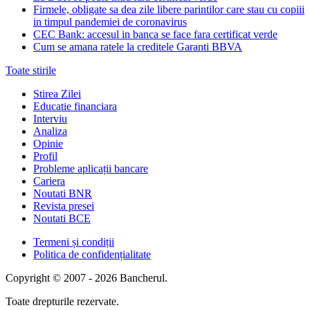
Firmele, obligate sa dea zile libere parintilor care stau cu copiii
in timpul pandemiei de coronavirus
CEC Bank: accesul in banca se face fara certificat verde
Cum se amana ratele la creditele Garanti BBVA
Toate stirile
Stirea Zilei
Educatie financiara
Interviu
Analiza
Opinie
Profil
Probleme aplicații bancare
Cariera
Noutati BNR
Revista presei
Noutati BCE
Termeni și condiții
Politica de confidențialitate
Copyright © 2007 - 2026 Bancherul.
Toate drepturile rezervate.