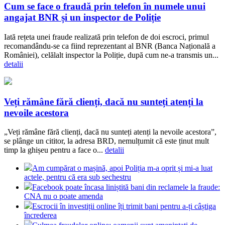
Cum se face o fraudă prin telefon în numele unui
angajat BNR și un inspector de Poliție
Iată rețeta unei fraude realizată prin telefon de doi escroci, primul
recomandându-se ca fiind reprezentant al BNR (Banca Națională a
României), celălalt inspector la Poliție, după cum ne-a transmis un...
detalii
Veți rămâne fără clienți, dacă nu sunteți atenți la
nevoile acestora
„Veți rămâne fără clienți, dacă nu sunteți atenți la nevoile acestora”,
se plânge un cititor, la adresa BRD, nemulțumit că este ținut mult
timp la ghișeu pentru a face o...
detalii
Am cumpărat o mașină, apoi Poliția m-a oprit și mi-a luat
actele, pentru că era sub sechestru
Facebook poate încasa liniștită bani din reclamele la fraude:
CNA nu o poate amenda
Escrocii în investiții online îți trimit bani pentru a-ți câștiga
încrederea