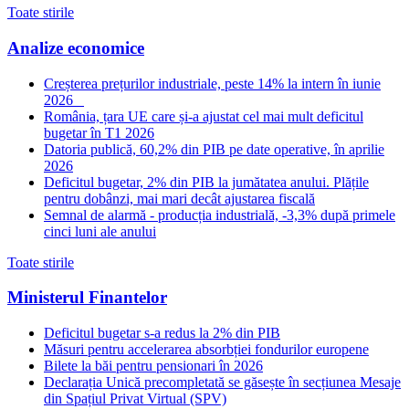
Toate stirile
Analize economice
Creșterea prețurilor industriale, peste 14% la intern în iunie
2026
România, țara UE care și-a ajustat cel mai mult deficitul
bugetar în T1 2026
Datoria publică, 60,2% din PIB pe date operative, în aprilie
2026
Deficitul bugetar, 2% din PIB la jumătatea anului. Plățile
pentru dobânzi, mai mari decât ajustarea fiscală
Semnal de alarmă - producția industrială, -3,3% după primele
cinci luni ale anului
Toate stirile
Ministerul Finantelor
Deficitul bugetar s-a redus la 2% din PIB
Măsuri pentru accelerarea absorbției fondurilor europene
Bilete la băi pentru pensionari în 2026
Declarația Unică precompletată se găsește în secțiunea Mesaje
din Spațiul Privat Virtual (SPV)