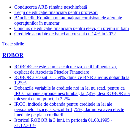
Conducerea ARB rămâne neschimbată
Lecții de educație financiară pentru profesori
Băncile din România nu au majorat comisioanele aferente
operațiunilor în numerar
Concurs de educatie financiara pentru elevi, cu premii in bani
Creditele acordate de banci au crescut cu 14% in 2022
Toate stirile
ROBOR
ROBOR: ce este, cum se calculeaza, ce il influenteaza,
explicat de Asociatia Pietelor Financiare
ROBOR a scazut la 1,59%, dupa ce BNR a redus dobanda la
1,25%
Dobanzile variabile la creditele noi in lei nu scad, pentru ca
IRCC ramane aproape neschimbat, la 2,4%, desi ROBOR s-a
micsorat cu un punct, la 2,2%
IRCC, indicele de dobanda pentru creditele in lei ale
persoanelor fizice, a scazut la 1,75%, dar nu va avea efecte
imediate pe piata creditarii
Istoricul ROBOR la 3 luni, in perioada 01.08.1995 -
31.12.2019