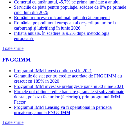
Comerțul cu amănuntul, -5,7% pe prima jumătate a anului
Serviciile de piață pentru populație, scădere de 8% pe primele
cinci luni din 2026
Românii muncesc cu 5 ani mai puțin decât europenii
România, pe podiumul european al creșterii prețurilor la
carburanți și lubrifianți în iunie 2026
Inflația anuală, în scădere la 9,2% după metodologia
europeană
Toate stirile
FNGCIMM
Programul IMM Invest continua si in 2021
Garantiile de stat pentru credite acordate de FNGCIMM au
crescut cu 185% in 2020
Programul IMM invest se prelungeste pana in 30 iunie 2021
Firmele pot obtine credite bancare garantate si subventionate
de stat, pe baza facturilor (factoring), prin programul IMM
Factor
Programul IMM Leasing va fi operational in perioada
urmatoare, anunta FNGCIMM
Toate stirile