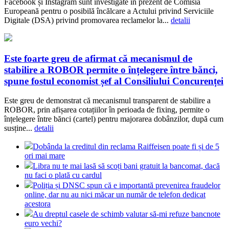
Facebook și Instagram sunt investigate în prezent de Comisia
Europeană pentru o posibilă încălcare a Actului privind Serviciile
Digitale (DSA) privind promovarea reclamelor la...
detalii
Este foarte greu de afirmat că mecanismul de
stabilire a ROBOR permite o înțelegere între bănci,
spune fostul economist șef al Consiliului Concurenței
Este greu de demonstrat că mecanismul transparent de stabilire a
ROBOR, prin afișarea cotațiilor în perioada de fixing, permite o
înțelegere între bănci (cartel) pentru majorarea dobânzilor, după cum
susține...
detalii
Dobânda la creditul din reclama Raiffeisen poate fi și de 5
ori mai mare
Libra nu te mai lasă să scoți bani gratuit la bancomat, dacă
nu faci o plată cu cardul
Poliția și DNSC spun că e importantă prevenirea fraudelor
online, dar nu au nici măcar un număr de telefon dedicat
acestora
Au dreptul casele de schimb valutar să-mi refuze bancnote
euro vechi?