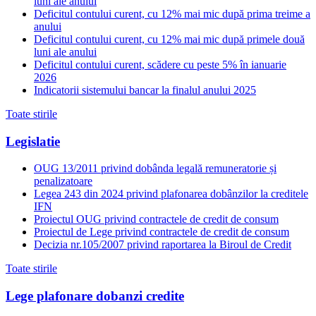
luni ale anului
Deficitul contului curent, cu 12% mai mic după prima treime a
anului
Deficitul contului curent, cu 12% mai mic după primele două
luni ale anului
Deficitul contului curent, scădere cu peste 5% în ianuarie
2026
Indicatorii sistemului bancar la finalul anului 2025
Toate stirile
Legislatie
OUG 13/2011 privind dobânda legală remuneratorie și
penalizatoare
Legea 243 din 2024 privind plafonarea dobânzilor la creditele
IFN
Proiectul OUG privind contractele de credit de consum
Proiectul de Lege privind contractele de credit de consum
Decizia nr.105/2007 privind raportarea la Biroul de Credit
Toate stirile
Lege plafonare dobanzi credite