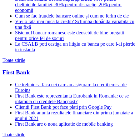
cheltuielile familiei, 30% pentru distracție, 20% pentru
economii
Cum se fac fraudele bancare online și cum ne ferim de ele
Vrei o rată mai mică la credit? Schimbă dobânda variabilă cu
una fixă
Sistemul bancar romanesc este deosebit de bine pregatit
pentru orice fel de socuri
La CSALB poti castiga un litigiu cu banca pe care l-ai pierde
in instanta
Toate stirile
First Bank
Ce trebuie sa faca cei care au asigurare la credit emisa de
Euroins
First Bank este reprezentanta Eurobank in Romania: ce se
intampla cu creditele Bancpost?
Clientii First Bank pot face plati prin Google Pay
First Bank anunta rezultatele financiare din prima jumatate a
anului 2021
First Bank are o noua aplicatie de mobile banking
Toate stirile