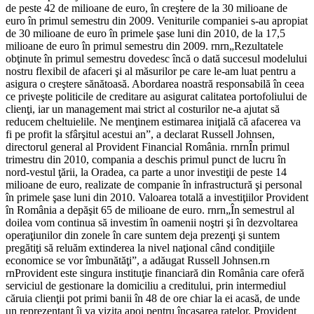
de peste 42 de milioane de euro, în creştere de la 30 milioane de
euro în primul semestru din 2009. Veniturile companiei s-au apropiat
de 30 milioane de euro în primele şase luni din 2010, de la 17,5
milioane de euro în primul semestru din 2009. rnrn„Rezultatele
obţinute în primul semestru dovedesc încă o dată succesul modelului
nostru flexibil de afaceri şi al măsurilor pe care le-am luat pentru a
asigura o creştere sănătoasă. Abordarea noastră responsabilă în ceea
ce priveşte politicile de creditare au asigurat calitatea portofoliului de
clienţi, iar un management mai strict al costurilor ne-a ajutat să
reducem cheltuielile. Ne menţinem estimarea iniţială că afacerea va
fi pe profit la sfârşitul acestui an”, a declarat Russell Johnsen,
directorul general al Provident Financial România. rnrnÎn primul
trimestru din 2010, compania a deschis primul punct de lucru în
nord-vestul ţării, la Oradea, ca parte a unor investiţii de peste 14
milioane de euro, realizate de companie în infrastructură şi personal
în primele şase luni din 2010. Valoarea totală a investiţiilor Provident
în România a depăşit 65 de milioane de euro. rnrn„În semestrul al
doilea vom continua să investim în oamenii noştri şi în dezvoltarea
operaţiunilor din zonele în care suntem deja prezenţi şi suntem
pregătiţi să reluăm extinderea la nivel naţional când condiţiile
economice se vor îmbunătăţi”, a adăugat Russell Johnsen.rn
rnProvident este singura instituţie financiară din România care oferă
serviciul de gestionare la domiciliu a creditului, prin intermediul
căruia clienţii pot primi banii în 48 de ore chiar la ei acasă, de unde
un reprezentant îi va vizita apoi pentru încasarea ratelor. Provident