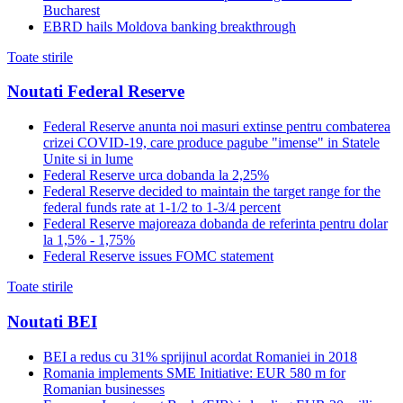
Bucharest
EBRD hails Moldova banking breakthrough
Toate stirile
Noutati Federal Reserve
Federal Reserve anunta noi masuri extinse pentru combaterea
crizei COVID-19, care produce pagube "imense" in Statele
Unite si in lume
Federal Reserve urca dobanda la 2,25%
Federal Reserve decided to maintain the target range for the
federal funds rate at 1-1/2 to 1-3/4 percent
Federal Reserve majoreaza dobanda de referinta pentru dolar
la 1,5% - 1,75%
Federal Reserve issues FOMC statement
Toate stirile
Noutati BEI
BEI a redus cu 31% sprijinul acordat Romaniei in 2018
Romania implements SME Initiative: EUR 580 m for
Romanian businesses