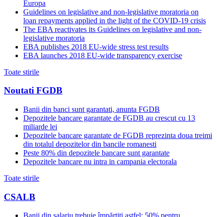
Europa
Guidelines on legislative and non-legislative moratoria on
loan repayments applied in the light of the COVID-19 crisis
The EBA reactivates its Guidelines on legislative and non-
legislative moratoria
EBA publishes 2018 EU-wide stress test results
EBA launches 2018 EU-wide transparency exercise
Toate stirile
Noutati FGDB
Banii din banci sunt garantati, anunta FGDB
Depozitele bancare garantate de FGDB au crescut cu 13
miliarde lei
Depozitele bancare garantate de FGDB reprezinta doua treimi
din totalul depozitelor din bancile romanesti
Peste 80% din depozitele bancare sunt garantate
Depozitele bancare nu intra in campania electorala
Toate stirile
CSALB
Banii din salariu trebuie împărțiți astfel: 50% pentru