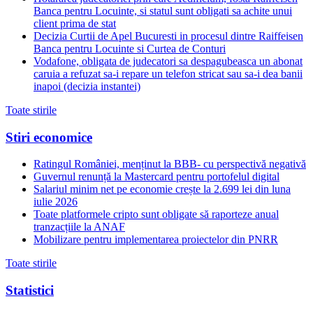
Banca pentru Locuinte, si statul sunt obligati sa achite unui
client prima de stat
Decizia Curtii de Apel Bucuresti in procesul dintre Raiffeisen
Banca pentru Locuinte si Curtea de Conturi
Vodafone, obligata de judecatori sa despagubeasca un abonat
caruia a refuzat sa-i repare un telefon stricat sau sa-i dea banii
inapoi (decizia instantei)
Toate stirile
Stiri economice
Ratingul României, menținut la BBB- cu perspectivă negativă
Guvernul renunță la Mastercard pentru portofelul digital
Salariul minim net pe economie crește la 2.699 lei din luna
iulie 2026
Toate platformele cripto sunt obligate să raporteze anual
tranzacțiile la ANAF
Mobilizare pentru implementarea proiectelor din PNRR
Toate stirile
Statistici