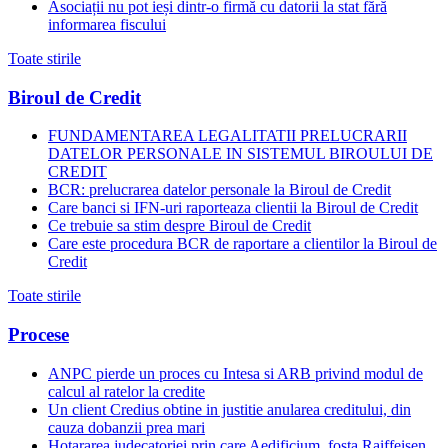
Asociații nu pot ieși dintr-o firmă cu datorii la stat fără
informarea fiscului
Toate stirile
Biroul de Credit
FUNDAMENTAREA LEGALITATII PRELUCRARII
DATELOR PERSONALE IN SISTEMUL BIROULUI DE
CREDIT
BCR: prelucrarea datelor personale la Biroul de Credit
Care banci si IFN-uri raporteaza clientii la Biroul de Credit
Ce trebuie sa stim despre Biroul de Credit
Care este procedura BCR de raportare a clientilor la Biroul de
Credit
Toate stirile
Procese
ANPC pierde un proces cu Intesa si ARB privind modul de
calcul al ratelor la credite
Un client Credius obtine in justitie anularea creditului, din
cauza dobanzii prea mari
Hotararea judecatoriei prin care Aedificium, fosta Raiffeisen