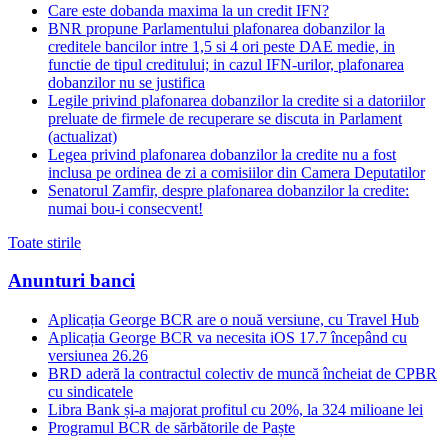
Care este dobanda maxima la un credit IFN?
BNR propune Parlamentului plafonarea dobanzilor la
creditele bancilor intre 1,5 si 4 ori peste DAE medie, in
functie de tipul creditului; in cazul IFN-urilor, plafonarea
dobanzilor nu se justifica
Legile privind plafonarea dobanzilor la credite si a datoriilor
preluate de firmele de recuperare se discuta in Parlament
(actualizat)
Legea privind plafonarea dobanzilor la credite nu a fost
inclusa pe ordinea de zi a comisiilor din Camera Deputatilor
Senatorul Zamfir, despre plafonarea dobanzilor la credite:
numai bou-i consecvent!
Toate stirile
Anunturi banci
Aplicația George BCR are o nouă versiune, cu Travel Hub
Aplicația George BCR va necesita iOS 17.7 începând cu
versiunea 26.26
BRD aderă la contractul colectiv de muncă încheiat de CPBR
cu sindicatele
Libra Bank și-a majorat profitul cu 20%, la 324 milioane lei
Programul BCR de sărbătorile de Paște