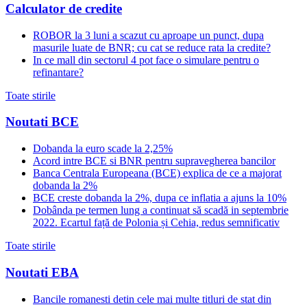
Calculator de credite
ROBOR la 3 luni a scazut cu aproape un punct, dupa
masurile luate de BNR; cu cat se reduce rata la credite?
In ce mall din sectorul 4 pot face o simulare pentru o
refinantare?
Toate stirile
Noutati BCE
Dobanda la euro scade la 2,25%
Acord intre BCE si BNR pentru supravegherea bancilor
Banca Centrala Europeana (BCE) explica de ce a majorat
dobanda la 2%
BCE creste dobanda la 2%, dupa ce inflatia a ajuns la 10%
Dobânda pe termen lung a continuat să scadă in septembrie
2022. Ecartul față de Polonia și Cehia, redus semnificativ
Toate stirile
Noutati EBA
Bancile romanesti detin cele mai multe titluri de stat din