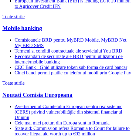
European Investment Bank (EIB) is lending EUR 20 million
to Agricover Credit IFN
Toate stirile
Mobile banking
Comisioanele BRD pentru MyBRD Mobile, MyBRD Net,
My BRD SMS
Termeni si conditii contractuale ale serviciului You BRD
Recomandari de securitate ale BRD pentru utilizatorii de
internet/mobile banking
CEC Bank - Ghid utilizare token sub forma de card bancar
Cinci banci permit platile cu telefonul mobil prin Google Pay
Toate stirile
Noutati Comisia Europeana
Avertismentul Comitetului European pentru risc sistemic
(CERS) privind vulnerabilitățile din sistemul financiar al
Uniunii
Cele mai mici preturi din Europa sunt in Romania
State aid: Commission refers Romania to Court for failure to
recover illegal aid worth up to €92 million