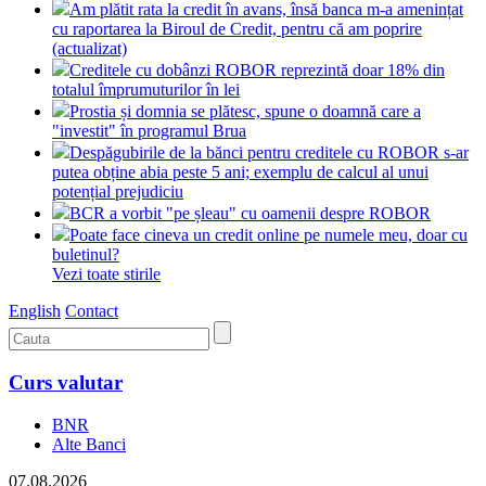
Am plătit rata la credit în avans, însă banca m-a amenințat
cu raportarea la Biroul de Credit, pentru că am poprire
(actualizat)
Creditele cu dobânzi ROBOR reprezintă doar 18% din
totalul împrumuturilor în lei
Prostia și domnia se plătesc, spune o doamnă care a
"investit" în programul Brua
Despăgubirile de la bănci pentru creditele cu ROBOR s-ar
putea obține abia peste 5 ani; exemplu de calcul al unui
potențial prejudiciu
BCR a vorbit "pe șleau" cu oamenii despre ROBOR
Poate face cineva un credit online pe numele meu, doar cu
buletinul?
Vezi toate stirile
English
Contact
Curs valutar
BNR
Alte Banci
07.08.2026