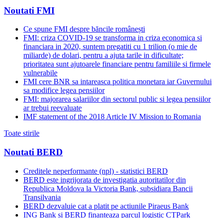
Noutati FMI
Ce spune FMI despre băncile românești
FMI: criza COVID-19 se transforma in criza economica si
financiara in 2020, suntem pregatiti cu 1 trilion (o mie de
miliarde) de dolari, pentru a ajuta tarile in dificultate;
prioritatea sunt ajutoarele financiare pentru familiile si firmele
vulnerabile
FMI cere BNR sa intareasca politica monetara iar Guvernului
sa modifice legea pensiilor
FMI: majorarea salariilor din sectorul public si legea pensiilor
ar trebui reevaluate
IMF statement of the 2018 Article IV Mission to Romania
Toate stirile
Noutati BERD
Creditele neperformante (npl) - statistici BERD
BERD este ingrijorata de investigatia autoritatilor din
Republica Moldova la Victoria Bank, subsidiara Bancii
Transilvania
BERD dezvaluie cat a platit pe actiunile Piraeus Bank
ING Bank si BERD finanteaza parcul logistic CTPark