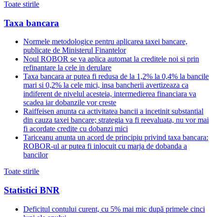
Toate stirile
Taxa bancara
Normele metodologice pentru aplicarea taxei bancare,
publicate de Ministerul Finantelor
Noul ROBOR se va aplica automat la creditele noi si prin
refinantare la cele in derulare
Taxa bancara ar putea fi redusa de la 1,2% la 0,4% la bancile
mari si 0,2% la cele mici, insa bancherii avertizeaza ca
indiferent de nivelul acesteia, intermedierea financiara va
scadea iar dobanzile vor creste
Raiffeisen anunta ca activitatea bancii a incetinit substantial
din cauza taxei bancare; strategia va fi reevaluata, nu vor mai
fi acordate credite cu dobanzi mici
Tariceanu anunta un acord de principiu privind taxa bancara:
ROBOR-ul ar putea fi inlocuit cu marja de dobanda a
bancilor
Toate stirile
Statistici BNR
Deficitul contului curent, cu 5% mai mic după primele cinci