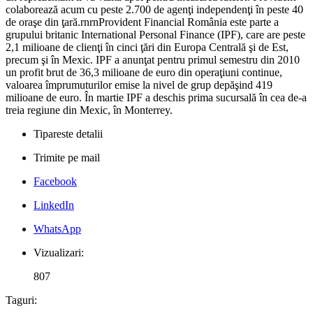
colaborează acum cu peste 2.700 de agenţi independenţi în peste 40
de oraşe din ţară.rnrnProvident Financial România este parte a
grupului britanic International Personal Finance (IPF), care are peste
2,1 milioane de clienţi în cinci ţări din Europa Centrală şi de Est,
precum şi în Mexic. IPF a anunţat pentru primul semestru din 2010
un profit brut de 36,3 milioane de euro din operaţiuni continue,
valoarea împrumuturilor emise la nivel de grup depăşind 419
milioane de euro. În martie IPF a deschis prima sucursală în cea de-a
treia regiune din Mexic, în Monterrey.
Tipareste detalii
Trimite pe mail
Facebook
LinkedIn
WhatsApp
Vizualizari:
807
Taguri: