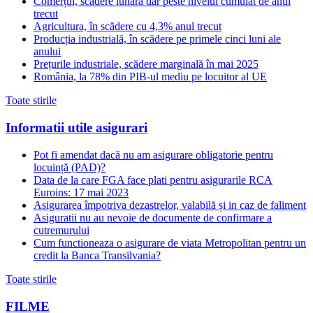
Comerțul, scădere lunară dar peste nivelul cumulat de anul
trecut
Agricultura, în scădere cu 4,3% anul trecut
Producția industrială, în scădere pe primele cinci luni ale
anului
Prețurile industriale, scădere marginală în mai 2025
România, la 78% din PIB-ul mediu pe locuitor al UE
Toate stirile
Informatii utile asigurari
Pot fi amendat dacă nu am asigurare obligatorie pentru
locuință (PAD)?
Data de la care FGA face plati pentru asigurarile RCA
Euroins: 17 mai 2023
Asigurarea împotriva dezastrelor, valabilă și in caz de faliment
Asiguratii nu au nevoie de documente de confirmare a
cutremurului
Cum functioneaza o asigurare de viata Metropolitan pentru un
credit la Banca Transilvania?
Toate stirile
FILME