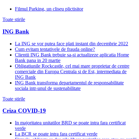
Filmul Parking, un cliseu plictisitor
Toate stirile
ING Bank
La ING se vor putea face plati instant din decembrie 2022
Cum evitam tentativele de frauda online?
Clientii ING Bank trebuie sa-si actualizeze aplicatia Home
Bank pana in 20 martie
Obligatiunile Rockcastle, cel mai mare proprietar de centre
comerciale din Europa Centrala si de Est, intermediata de
ING Bank
ING Bank transforma departamentul de responsabilitate
sociala intr-unul de sustenabilitate
Toate stirile
Criza COVID-19
In majoritatea unitatilor BRD se poate intra fara certificat
verde
La BCR se poate intra fara certificat verde