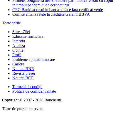
Firmele, obligate sa dea zile libere parintilor care stau cu copiii
in timpul pandemiei de coronavirus
CEC Bank: accesul in banca se face fara certificat verde
Cum se amana ratele la creditele Garanti BBVA
Toate stirile
Stirea Zilei
Educatie financiara
Interviu
Analiza
Opinie
Profil
Probleme aplicații bancare
Cariera
Noutati BNR
Revista presei
Noutati BCE
Termeni și condiții
Politica de confidențialitate
Copyright © 2007 - 2026 Bancherul.
Toate drepturile rezervate.