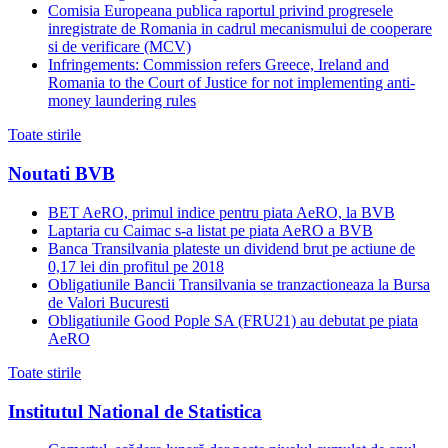
Comisia Europeana publica raportul privind progresele
inregistrate de Romania in cadrul mecanismului de cooperare
si de verificare (MCV)
Infringements: Commission refers Greece, Ireland and
Romania to the Court of Justice for not implementing anti-
money laundering rules
Toate stirile
Noutati BVB
BET AeRO, primul indice pentru piata AeRO, la BVB
Laptaria cu Caimac s-a listat pe piata AeRO a BVB
Banca Transilvania plateste un dividend brut pe actiune de
0,17 lei din profitul pe 2018
Obligatiunile Bancii Transilvania se tranzactioneaza la Bursa
de Valori Bucuresti
Obligatiunile Good Pople SA (FRU21) au debutat pe piata
AeRO
Toate stirile
Institutul National de Statistica