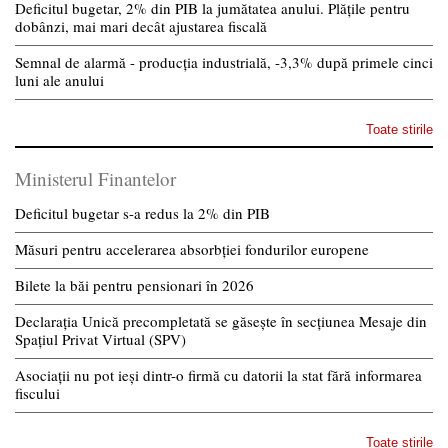
Deficitul bugetar, 2% din PIB la jumătatea anului. Plățile pentru
dobânzi, mai mari decât ajustarea fiscală
Semnal de alarmă - producția industrială, -3,3% după primele cinci
luni ale anului
Toate stirile
Ministerul Finantelor
Deficitul bugetar s-a redus la 2% din PIB
Măsuri pentru accelerarea absorbției fondurilor europene
Bilete la băi pentru pensionari în 2026
Declarația Unică precompletată se găsește în secțiunea Mesaje din
Spațiul Privat Virtual (SPV)
Asociații nu pot ieși dintr-o firmă cu datorii la stat fără informarea
fiscului
Toate stirile