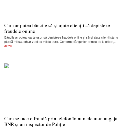
Cum ar putea băncile să-și ajute clienții să depisteze
fraudele online
Băncile ar putea foarte ușor să depisteze fraudele online și să-și ajute clienții să nu
piardă mii sau chiar zeci de mii de euro. Conform plângerilor primite de la cititori,...
detalii
Cum se face o fraudă prin telefon în numele unui angajat
BNR și un inspector de Poliție