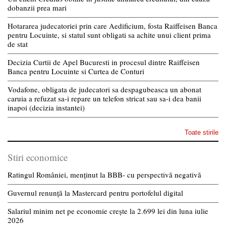
dobanzii prea mari
Hotararea judecatoriei prin care Aedificium, fosta Raiffeisen Banca
pentru Locuinte, si statul sunt obligati sa achite unui client prima
de stat
Decizia Curtii de Apel Bucuresti in procesul dintre Raiffeisen
Banca pentru Locuinte si Curtea de Conturi
Vodafone, obligata de judecatori sa despagubeasca un abonat
caruia a refuzat sa-i repare un telefon stricat sau sa-i dea banii
inapoi (decizia instantei)
Toate stirile
Stiri economice
Ratingul României, menținut la BBB- cu perspectivă negativă
Guvernul renunță la Mastercard pentru portofelul digital
Salariul minim net pe economie crește la 2.699 lei din luna iulie
2026