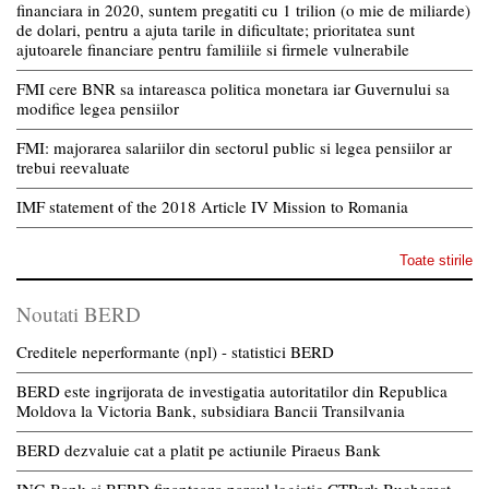
financiara in 2020, suntem pregatiti cu 1 trilion (o mie de miliarde)
de dolari, pentru a ajuta tarile in dificultate; prioritatea sunt
ajutoarele financiare pentru familiile si firmele vulnerabile
FMI cere BNR sa intareasca politica monetara iar Guvernului sa
modifice legea pensiilor
FMI: majorarea salariilor din sectorul public si legea pensiilor ar
trebui reevaluate
IMF statement of the 2018 Article IV Mission to Romania
Toate stirile
Noutati BERD
Creditele neperformante (npl) - statistici BERD
BERD este ingrijorata de investigatia autoritatilor din Republica
Moldova la Victoria Bank, subsidiara Bancii Transilvania
BERD dezvaluie cat a platit pe actiunile Piraeus Bank
ING Bank si BERD finanteaza parcul logistic CTPark Bucharest