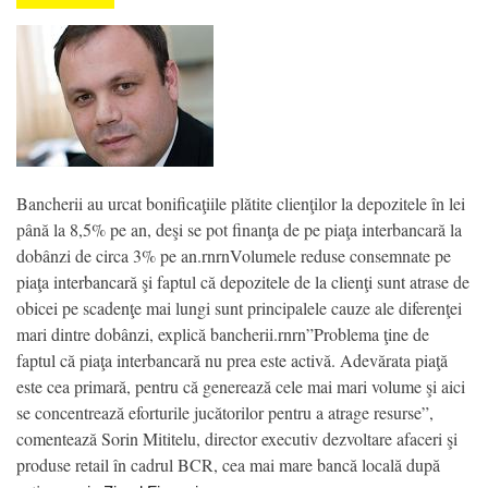
Bancherii au urcat bonificaţiile plătite clienţilor la depozitele în lei
până la 8,5% pe an, deşi se pot finanţa de pe piaţa interbancară la
dobânzi de circa 3% pe an.rnrnVolumele reduse consemnate pe
piaţa interbancară şi faptul că depozitele de la clienţi sunt atrase de
obicei pe scadenţe mai lungi sunt principalele cauze ale diferenţei
mari dintre dobânzi, explică bancherii.rnrn”Problema ţine de
faptul că piaţa interbancară nu prea este activă. Adevărata piaţă
este cea primară, pentru că generează cele mai mari volume şi aici
se concentrează eforturile jucătorilor pentru a atrage resurse”,
comentează Sorin Mititelu, director executiv dezvoltare afaceri şi
produse retail în cadrul BCR, cea mai mare bancă locală după