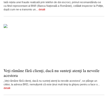
Iată rețeta unei fraude realizată prin telefon de doi escroci, primul recomandându-se
ca fiind reprezentant al BNR (Banca Națională a României), celălalt inspector la Poliție,
după cum ne-a transmis un...
detalii
Veți rămâne fără clienți, dacă nu sunteți atenți la nevoile
acestora
„Veți rămâne fără clienți, dacă nu sunteți atenți la nevoile acestora”, se plânge un
cititor, la adresa BRD, nemulțumit că este ținut mult timp la ghișeu pentru a face o...
detalii