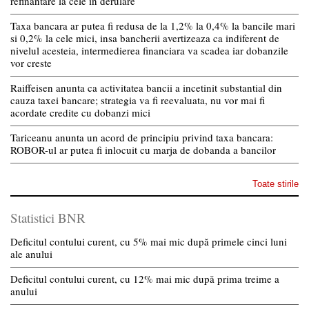
refinantare la cele in derulare
Taxa bancara ar putea fi redusa de la 1,2% la 0,4% la bancile mari
si 0,2% la cele mici, insa bancherii avertizeaza ca indiferent de
nivelul acesteia, intermedierea financiara va scadea iar dobanzile
vor creste
Raiffeisen anunta ca activitatea bancii a incetinit substantial din
cauza taxei bancare; strategia va fi reevaluata, nu vor mai fi
acordate credite cu dobanzi mici
Tariceanu anunta un acord de principiu privind taxa bancara:
ROBOR-ul ar putea fi inlocuit cu marja de dobanda a bancilor
Toate stirile
Statistici BNR
Deficitul contului curent, cu 5% mai mic după primele cinci luni
ale anului
Deficitul contului curent, cu 12% mai mic după prima treime a
anului