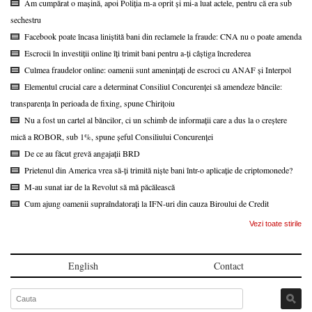
Am cumpărat o mașină, apoi Poliția m-a oprit și mi-a luat actele, pentru că era sub
sechestru
Facebook poate încasa liniștită bani din reclamele la fraude: CNA nu o poate amenda
Escrocii în investiții online îți trimit bani pentru a-ți câștiga încrederea
Culmea fraudelor online: oamenii sunt amenințați de escroci cu ANAF și Interpol
Elementul crucial care a determinat Consiliul Concurenței să amendeze băncile:
transparența în perioada de fixing, spune Chirițoiu
Nu a fost un cartel al băncilor, ci un schimb de informații care a dus la o creștere
mică a ROBOR, sub 1%, spune șeful Consiliului Concurenței
De ce au făcut grevă angajații BRD
Prietenul din America vrea să-ți trimită niște bani într-o aplicație de criptomonede?
M-au sunat iar de la Revolut să mă păcălească
Cum ajung oamenii supraîndatorați la IFN-uri din cauza Biroului de Credit
Vezi toate stirile
English
Contact