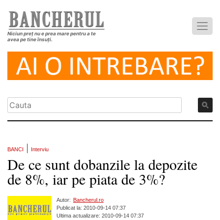
Niciun preț nu e prea mare pentru a te
avea pe tine însuți.
|
BANCI
Interviu
De ce sunt dobanzile la depozite
de 8%, iar pe piata de 3%?
Autor:
Bancherul.ro
Publicat la: 2010-09-14 07:37
Ultima actualizare: 2010-09-14 07:37