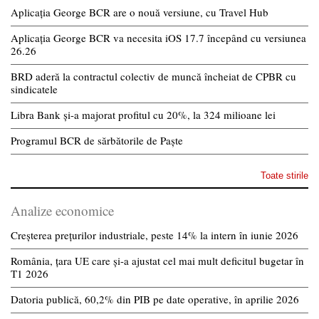
Aplicația George BCR are o nouă versiune, cu Travel Hub
Aplicația George BCR va necesita iOS 17.7 începând cu versiunea
26.26
BRD aderă la contractul colectiv de muncă încheiat de CPBR cu
sindicatele
Libra Bank și-a majorat profitul cu 20%, la 324 milioane lei
Programul BCR de sărbătorile de Paște
Toate stirile
Analize economice
Creșterea prețurilor industriale, peste 14% la intern în iunie 2026
România, țara UE care și-a ajustat cel mai mult deficitul bugetar în
T1 2026
Datoria publică, 60,2% din PIB pe date operative, în aprilie 2026