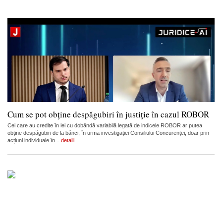
Cum se pot obține despăgubiri în justiție în cazul ROBOR
Cei care au credite în lei cu dobândă variabilă legată de indicele ROBOR ar putea
obține despăgubiri de la bănci, în urma investigației Consiliului Concurenței, doar prin
acțiuni individuale în...
detalii