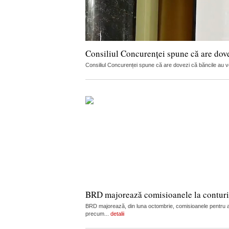
Consiliul Concurenței spune că are dov
Consiliul Concurenței spune că are dovezi că băncile au vorb
BRD majorează comisioanele la conturi, c
BRD majorează, din luna octombrie, comisioanele pentru admi
precum...
detalii