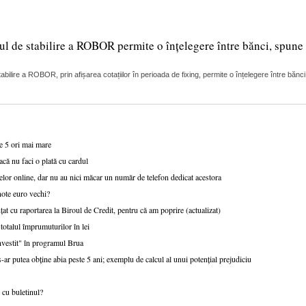
ul de stabilire a ROBOR permite o înțelegere între bănci, spune 
lire a ROBOR, prin afișarea cotațiilor în perioada de fixing, permite o înțelegere între bănci
de 5 ori mai mare
acă nu faci o plată cu cardul
lor online, dar nu au nici măcar un număr de telefon dedicat acestora
note euro vechi?
țat cu raportarea la Biroul de Credit, pentru că am poprire (actualizat)
talul împrumuturilor în lei
nvestit" în programul Brua
r putea obține abia peste 5 ani; exemplu de calcul al unui potențial prejudiciu
 cu buletinul?