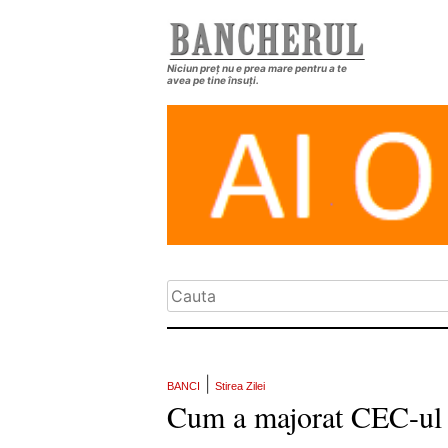
Niciun preț nu e prea mare pentru a te
avea pe tine însuți.
|
BANCI
Stirea Zilei
Cum a majorat CEC-ul c