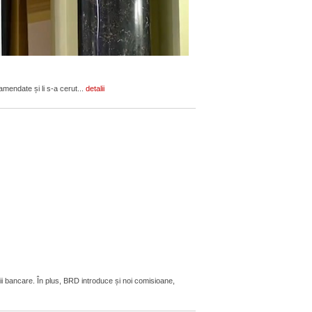
amendate și li s-a cerut...
detalii
ii bancare. În plus, BRD introduce și noi comisioane,