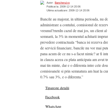
Autor:
Bancherul.ro
Publicat la: 2008-12-14 20:06
Ultima actualizare: 2008-12-14 20:06
Bancile au majorat, in ultima perioada, nu do
administrare a contului, comisionul de reze
vreunul?rnrnIn cazul de mai jos, un client al
semnarii, la 3% in momentul achitarii imprum
prevedere contractuala “banca isi rezerva dre
de servicii financiare, bancile nu vor mai pu
pana acum de ce nu s-a facut nimic? ar fi int
in clauza aceea cu plata anticipata am avut 
mai tin minte, dar e o diferenta intre cele do
comisioanele si prin semnatura am luat la cun
0.7% sau 3%, e o diferenta.”
Tipareste detalii
Facebook
WhatsApp