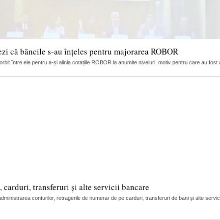
ezi că băncile s-au înțeles pentru majorarea ROBOR
it între ele pentru a-și alinia cotațiile ROBOR la anumite niveluri, motiv pentru care au fost 
arduri, transferuri și alte servicii bancare
nistrarea conturilor, retragerile de numerar de pe carduri, transferuri de bani și alte servic