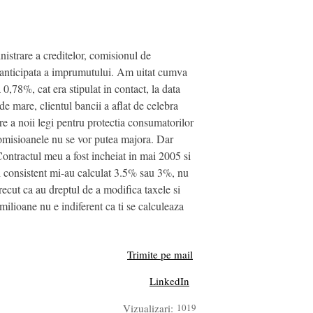
istrare a creditelor, comisionul de
 anticipata a imprumutului. Am uitat cumva
0,78%, cat era stipulat in contact, la data
 mare, clientul bancii a aflat de celebra
e a noii legi pentru protectia consumatorilor
comisioanele nu se vor putea majora. Dar
Contractul meu a fost incheiat in mai 2005 si
i consistent mi-au calculat 3.5% sau 3%, nu
recut ca au dreptul de a modifica taxele si
ilioane nu e indiferent ca ti se calculeaza
Trimite pe mail
LinkedIn
Vizualizari:
1019