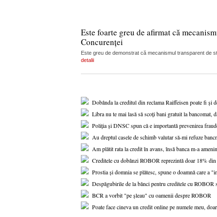
Este foarte greu de afirmat că mecanism
Concurenței
Este greu de demonstrat că mecanismul transparent de stabi
detalii
Dobânda la creditul din reclama Raiffeisen poate fi și 
Libra nu te mai lasă să scoți bani gratuit la bancomat, d
Poliția și DNSC spun că e importantă prevenirea fraude
Au dreptul casele de schimb valutar să-mi refuze banc
Am plătit rata la credit în avans, însă banca m-a amenin
Creditele cu dobânzi ROBOR reprezintă doar 18% din to
Prostia și domnia se plătesc, spune o doamnă care a "i
Despăgubirile de la bănci pentru creditele cu ROBOR s-a
BCR a vorbit "pe șleau" cu oamenii despre ROBOR
Poate face cineva un credit online pe numele meu, doar