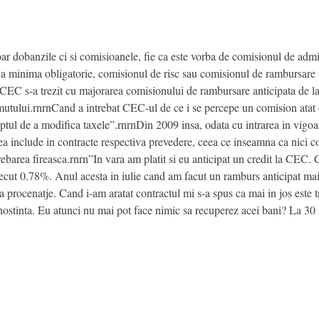
ar dobanzile ci si comisioanele, fie ca este vorba de comisionul de admin
rva minima obligatorie, comisionul de risc sau comisionul de rambursare
 CEC s-a trezit cu majorarea comisionului de rambursare anticipata de la 
utului.rnrnCand a intrebat CEC-ul de ce i se percepe un comision atat de
ptul de a modifica taxele”.rnrnDin 2009 insa, odata cu intrarea in vigoar
tea include in contracte respectiva prevedere, ceea ce inseamna ca nici 
rebarea fireasca.rnrn”In vara am platit si eu anticipat un credit la CEC. 
trecut 0.78%. Anul acesta in iulie cand am facut un ramburs anticipat ma
ua procenatje. Cand i-am aratat contractul mi s-a spus ca mai in jos este t
ostinta. Eu atunci nu mai pot face nimic sa recuperez acei bani? La 30 m