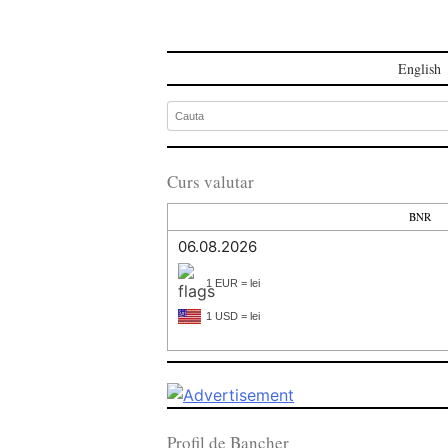
English
Curs valutar
BNR
06.08.2026
1 EUR = lei
1 USD = lei
Profil de Bancher