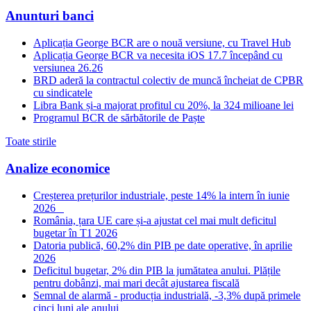
Anunturi banci
Aplicația George BCR are o nouă versiune, cu Travel Hub
Aplicația George BCR va necesita iOS 17.7 începând cu
versiunea 26.26
BRD aderă la contractul colectiv de muncă încheiat de CPBR
cu sindicatele
Libra Bank și-a majorat profitul cu 20%, la 324 milioane lei
Programul BCR de sărbătorile de Paște
Toate stirile
Analize economice
Creșterea prețurilor industriale, peste 14% la intern în iunie
2026
România, țara UE care și-a ajustat cel mai mult deficitul
bugetar în T1 2026
Datoria publică, 60,2% din PIB pe date operative, în aprilie
2026
Deficitul bugetar, 2% din PIB la jumătatea anului. Plățile
pentru dobânzi, mai mari decât ajustarea fiscală
Semnal de alarmă - producția industrială, -3,3% după primele
cinci luni ale anului