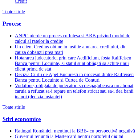
Credit
Toate stirile
Procese
ANPC pierde un proces cu Intesa si ARB privind modul de
calcul al ratelor la credite
Un client Credius obtine in justitie anularea creditului, din
cauza dobanzii prea mari
Hotararea judecatoriei prin care Aedificium, fosta Raiffeisen
Banca pentru Locuinte, si statul sunt obligati sa achite unui
client prima de stat
Decizia Curtii de Apel Bucuresti in procesul dintre Raiffeisen
Banca pentru Locuinte si Curtea de Conturi
Vodafone, obligata de judecatori sa despagubeasca un abonat
caruia a refuzat sa-i repare un telefon stricat sau sa-i dea banii
inapoi (decizia instantei)
Toate stirile
Stiri economice
Ratingul României, menținut la BBB- cu perspectivă negativă
Guvernul renunță la Mastercard pentru portofelul digital