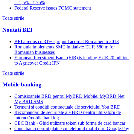
la 1,5% - 1,75%
Federal Reserve issues FOMC statement
Toate stirile
Noutati BEI
BEI a redus cu 31% sprijinul acordat Romaniei in 2018
Romania implements SME Initiative: EUR 580 m for
Romanian businesses
European Investment Bank (EIB) is lending EUR 20 million
to Agricover Credit IFN
Toate stirile
Mobile banking
Comisioanele BRD pentru MyBRD Mobile, MyBRD Net,
My BRD SMS
Termeni si conditii contractuale ale serviciului You BRD
Recomandari de securitate ale BRD pentru utilizatorii de
internet/mobile banking
CEC Bank - Ghid utilizare token sub forma de card bancar
Cinci banci permit platile cu telefonul mobil prin Google Pay