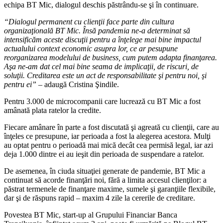
echipa BT Mic, dialogul deschis păstrându-se şi în continuare.
“Dialogul permanent cu clienţii face parte din cultura
organizaţională BT Mic. Însă pandemia ne-a determinat să
intensificăm aceste discuţii pentru a înţelege mai bine impactul
actualului context economic asupra lor, ce ar pesupune
reorganizarea modelului de business, cum putem adapta finanţarea.
Aşa ne-am dat cel mai bine seama de implicaţii, de riscuri, de
soluţii. Creditarea este un act de responsabilitate şi pentru noi, şi
pentru ei”
– adaugă Cristina Şindile.
Pentru 3.000 de microcompanii care lucrează cu BT Mic a fost
amânată plata ratelor la credite.
Fiecare amânare în parte a fost discutată şi agreată cu clienţii, care au
înţeles ce presupune, iar perioada a fost la alegerea acestora. Mulţi
au optat pentru o perioadă mai mică decât cea permisă legal, iar azi
deja 1.000 dintre ei au ieşit din perioada de suspendare a ratelor.
De asemenea, în ciuda situaţiei generate de pandemie, BT Mic a
continuat să acorde finanţări noi, fără a limita accesul clienţilor: a
păstrat termenele de finanţare maxime, sumele şi garanţiile flexibile,
dar şi de răspuns rapid – maxim 4 zile la cererile de creditare.
Povestea BT Mic, start-up al Grupului Financiar Banca