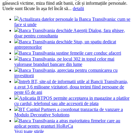
găsească victime, miza fiind atât banii, cât și informațiile personale.
Unele sunt făcute în așa fel încât să...
detalii
Actualizara datelor personale la Banca Transilvania: cum se
face si unde
Banca Transilvania deschide Agenții Dialog, fara ghisee,
doar pentru consultanta
Banca Transilvania deschide Stup, un spatiu dedicat
antreprenorilor
Banca Transilvania sustine femeile care conduc afaceri
Banca Transilvania, pe locul 302 in topul celor mai
valoroase branduri bancare din lume
Banca Transilvania, apreciata pentru comunicarea cu
investitorii
Intreb BT, site-ul de informatii utile al Bancii Transilvania,
a avut 3,6 milioane vizitatori, doua treimi fiind persoane de
peste 65 de ani
Aplicatia BTPOS permite acceptarea in magazine a platilor
cu cardul, telefonul sau alte accesorii de plata
BT Capital Partners a coordonat tranzactia de vanzare a
Modulo Decorative Solutions
Banca Transilvania a atras majoritatea firmelor care au
aplicat pentru granturi HoReCa
Vezi toate stirile