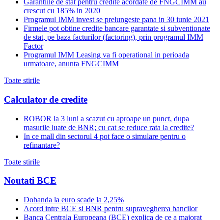
Garantiile de stat pentru credite acordate de FNGCIMM au
crescut cu 185% in 2020
Programul IMM invest se prelungeste pana in 30 iunie 2021
Firmele pot obtine credite bancare garantate si subventionate
de stat, pe baza facturilor (factoring), prin programul IMM
Factor
Programul IMM Leasing va fi operational in perioada
urmatoare, anunta FNGCIMM
Toate stirile
Calculator de credite
ROBOR la 3 luni a scazut cu aproape un punct, dupa
masurile luate de BNR; cu cat se reduce rata la credite?
In ce mall din sectorul 4 pot face o simulare pentru o
refinantare?
Toate stirile
Noutati BCE
Dobanda la euro scade la 2,25%
Acord intre BCE si BNR pentru supravegherea bancilor
Banca Centrala Europeana (BCE) explica de ce a majorat