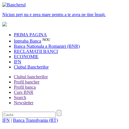
Niciun preț nu e prea mare pentru a te avea pe tine însuți.
PRIMA PAGINA
NOU
Intreaba Banca
Banca Nationala a Romaniei (BNR)
RECLAMATII BANCI
ECONOMIE
IFN
Clubul Bancherilor
Clubul bancherilor
Profil bancher
Profil banca
Curs BNR
Search
Newsletter
IFN
|
Banca Transilvania (BT)