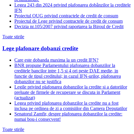
Legea 243 din 2024 privind plafonarea dobânzilor la creditele
IFN
Proiectul OUG privind contractele de credit de consum
Proiectul de Lege privind contractele de credit de consum
Decizia nr.105/2007 privind raportarea la Biroul de Credit
Toate stirile
Lege plafonare dobanzi credite
Care este dobanda maxima la un credit IFN?
BNR propune Parlamentului plafonarea dobanzilor la
creditele bancilor intre 1,5 si 4 ori peste DAE medie, in
functie de tipul creditului; in cazul IFN-urilor, plafonarea
dobanzilor nu se justifica
Legile privind plafonarea dobanzilor la credite si a datoriilor
preluate de firmele de recuperare se discuta in Parlament
(actualizat)
Legea privind plafonarea dobanzilor la credite nu a fost
inclusa pe ordinea de zi a comisiilor din Camera Deputatilor
Senatorul Zamfir, despre plafonarea dobanzilor la credite:
numai bou-i consecvent!
Toate stirile