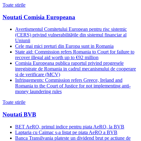
Toate stirile
Noutati Comisia Europeana
Avertismentul Comitetului European pentru risc sistemic
(CERS) privind vulnerabilitățile din sistemul financiar al
Uniunii
Cele mai mici preturi din Europa sunt in Romania
State aid: Commission refers Romania to Court for failure to
recover illegal aid worth up to €92 million
Comisia Europeana publica raportul privind progresele
inregistrate de Romania in cadrul mecanismului de cooperare
si de verificare (MCV)
Infringements: Commission refers Greece, Ireland and
Romania to the Court of Justice for not implementing anti-
money laundering rules
Toate stirile
Noutati BVB
BET AeRO, primul indice pentru piata AeRO, la BVB
Laptaria cu Caimac s-a listat pe piata AeRO a BVB
Banca Transilvania plateste un dividend brut pe actiune de