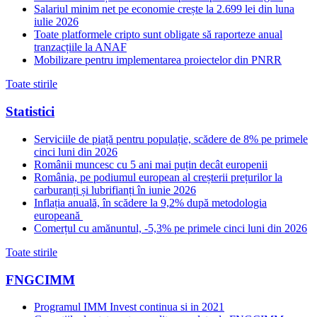
Salariul minim net pe economie crește la 2.699 lei din luna
iulie 2026
Toate platformele cripto sunt obligate să raporteze anual
tranzacțiile la ANAF
Mobilizare pentru implementarea proiectelor din PNRR
Toate stirile
Statistici
Serviciile de piață pentru populație, scădere de 8% pe primele
cinci luni din 2026
Românii muncesc cu 5 ani mai puțin decât europenii
România, pe podiumul european al creșterii prețurilor la
carburanți și lubrifianți în iunie 2026
Inflația anuală, în scădere la 9,2% după metodologia
europeană
Comerțul cu amănuntul, -5,3% pe primele cinci luni din 2026
Toate stirile
FNGCIMM
Programul IMM Invest continua si in 2021