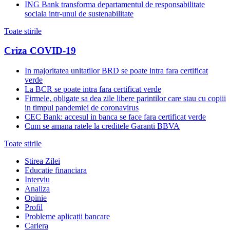
ING Bank transforma departamentul de responsabilitate
sociala intr-unul de sustenabilitate
Toate stirile
Criza COVID-19
In majoritatea unitatilor BRD se poate intra fara certificat
verde
La BCR se poate intra fara certificat verde
Firmele, obligate sa dea zile libere parintilor care stau cu copiii
in timpul pandemiei de coronavirus
CEC Bank: accesul in banca se face fara certificat verde
Cum se amana ratele la creditele Garanti BBVA
Toate stirile
Stirea Zilei
Educatie financiara
Interviu
Analiza
Opinie
Profil
Probleme aplicații bancare
Cariera