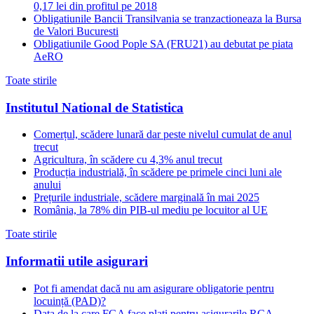
0,17 lei din profitul pe 2018
Obligatiunile Bancii Transilvania se tranzactioneaza la Bursa
de Valori Bucuresti
Obligatiunile Good Pople SA (FRU21) au debutat pe piata
AeRO
Toate stirile
Institutul National de Statistica
Comerțul, scădere lunară dar peste nivelul cumulat de anul
trecut
Agricultura, în scădere cu 4,3% anul trecut
Producția industrială, în scădere pe primele cinci luni ale
anului
Prețurile industriale, scădere marginală în mai 2025
România, la 78% din PIB-ul mediu pe locuitor al UE
Toate stirile
Informatii utile asigurari
Pot fi amendat dacă nu am asigurare obligatorie pentru
locuință (PAD)?
Data de la care FGA face plati pentru asigurarile RCA