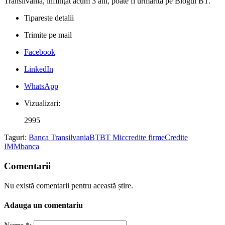
Transilvania, înfiinţat acum 3 ani, poate fi urmărită pe Blogul BT.
Tipareste detalii
Trimite pe mail
Facebook
LinkedIn
WhatsApp
Vizualizari:
2995
Taguri:
Banca Transilvania
BT
BT Mic
credite firme
Credite
IMM
banca
Comentarii
Nu există comentarii pentru această știre.
Adauga un comentariu