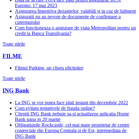
Euroins: 17 mai 2023
Asigurarea împotriva dezastrelor, valabilă și in caz de faliment
Asiguratii nu au nevoie de documente de confirmare a
cutremurului
Cum functioneaza o asigurare de viata Metropolitan pentru un
credit la Banca Transilvania?
Toate stirile
FILME
Filmul Parking, un cliseu plictisitor
Toate stirile
ING Bank
La ING se vor putea face plati instant din decembrie 2022
Cum evitam tentativele de frauda online?
Clientii ING Bank trebuie sa-si actualizeze aplicatia Home
Bank pana in 20 martie
Obligatiunile Rockcastle, cel mai mare proprietar de centre
comerciale din Europa Centrala si de Est, intermediata de
ING Bank