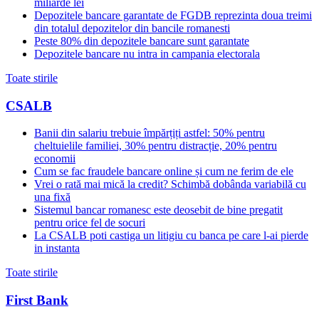
miliarde lei
Depozitele bancare garantate de FGDB reprezinta doua treimi
din totalul depozitelor din bancile romanesti
Peste 80% din depozitele bancare sunt garantate
Depozitele bancare nu intra in campania electorala
Toate stirile
CSALB
Banii din salariu trebuie împărțiți astfel: 50% pentru
cheltuielile familiei, 30% pentru distracție, 20% pentru
economii
Cum se fac fraudele bancare online și cum ne ferim de ele
Vrei o rată mai mică la credit? Schimbă dobânda variabilă cu
una fixă
Sistemul bancar romanesc este deosebit de bine pregatit
pentru orice fel de socuri
La CSALB poti castiga un litigiu cu banca pe care l-ai pierde
in instanta
Toate stirile
First Bank