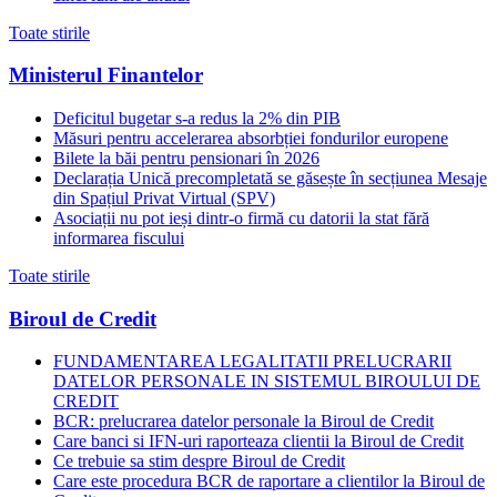
Toate stirile
Ministerul Finantelor
Deficitul bugetar s-a redus la 2% din PIB
Măsuri pentru accelerarea absorbției fondurilor europene
Bilete la băi pentru pensionari în 2026
Declarația Unică precompletată se găsește în secțiunea Mesaje
din Spațiul Privat Virtual (SPV)
Asociații nu pot ieși dintr-o firmă cu datorii la stat fără
informarea fiscului
Toate stirile
Biroul de Credit
FUNDAMENTAREA LEGALITATII PRELUCRARII
DATELOR PERSONALE IN SISTEMUL BIROULUI DE
CREDIT
BCR: prelucrarea datelor personale la Biroul de Credit
Care banci si IFN-uri raporteaza clientii la Biroul de Credit
Ce trebuie sa stim despre Biroul de Credit
Care este procedura BCR de raportare a clientilor la Biroul de