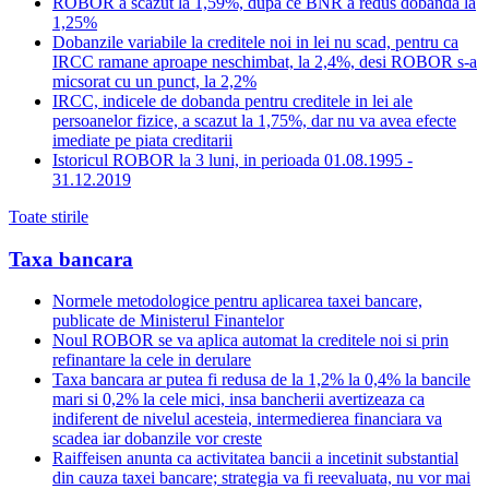
ROBOR a scazut la 1,59%, dupa ce BNR a redus dobanda la
1,25%
Dobanzile variabile la creditele noi in lei nu scad, pentru ca
IRCC ramane aproape neschimbat, la 2,4%, desi ROBOR s-a
micsorat cu un punct, la 2,2%
IRCC, indicele de dobanda pentru creditele in lei ale
persoanelor fizice, a scazut la 1,75%, dar nu va avea efecte
imediate pe piata creditarii
Istoricul ROBOR la 3 luni, in perioada 01.08.1995 -
31.12.2019
Toate stirile
Taxa bancara
Normele metodologice pentru aplicarea taxei bancare,
publicate de Ministerul Finantelor
Noul ROBOR se va aplica automat la creditele noi si prin
refinantare la cele in derulare
Taxa bancara ar putea fi redusa de la 1,2% la 0,4% la bancile
mari si 0,2% la cele mici, insa bancherii avertizeaza ca
indiferent de nivelul acesteia, intermedierea financiara va
scadea iar dobanzile vor creste
Raiffeisen anunta ca activitatea bancii a incetinit substantial
din cauza taxei bancare; strategia va fi reevaluata, nu vor mai