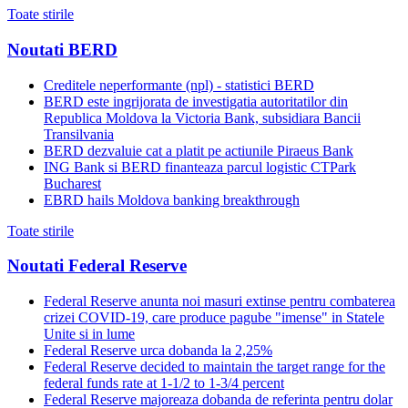
Toate stirile
Noutati BERD
Creditele neperformante (npl) - statistici BERD
BERD este ingrijorata de investigatia autoritatilor din
Republica Moldova la Victoria Bank, subsidiara Bancii
Transilvania
BERD dezvaluie cat a platit pe actiunile Piraeus Bank
ING Bank si BERD finanteaza parcul logistic CTPark
Bucharest
EBRD hails Moldova banking breakthrough
Toate stirile
Noutati Federal Reserve
Federal Reserve anunta noi masuri extinse pentru combaterea
crizei COVID-19, care produce pagube "imense" in Statele
Unite si in lume
Federal Reserve urca dobanda la 2,25%
Federal Reserve decided to maintain the target range for the
federal funds rate at 1-1/2 to 1-3/4 percent
Federal Reserve majoreaza dobanda de referinta pentru dolar