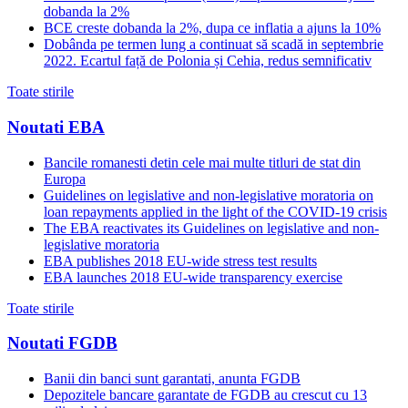
dobanda la 2%
BCE creste dobanda la 2%, dupa ce inflatia a ajuns la 10%
Dobânda pe termen lung a continuat să scadă in septembrie
2022. Ecartul față de Polonia și Cehia, redus semnificativ
Toate stirile
Noutati EBA
Bancile romanesti detin cele mai multe titluri de stat din
Europa
Guidelines on legislative and non-legislative moratoria on
loan repayments applied in the light of the COVID-19 crisis
The EBA reactivates its Guidelines on legislative and non-
legislative moratoria
EBA publishes 2018 EU-wide stress test results
EBA launches 2018 EU-wide transparency exercise
Toate stirile
Noutati FGDB
Banii din banci sunt garantati, anunta FGDB
Depozitele bancare garantate de FGDB au crescut cu 13