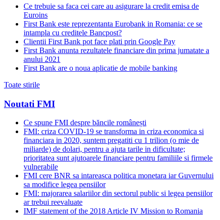
Ce trebuie sa faca cei care au asigurare la credit emisa de
Euroins
First Bank este reprezentanta Eurobank in Romania: ce se
intampla cu creditele Bancpost?
Clientii First Bank pot face plati prin Google Pay
First Bank anunta rezultatele financiare din prima jumatate a
anului 2021
First Bank are o noua aplicatie de mobile banking
Toate stirile
Noutati FMI
Ce spune FMI despre băncile românești
FMI: criza COVID-19 se transforma in criza economica si
financiara in 2020, suntem pregatiti cu 1 trilion (o mie de
miliarde) de dolari, pentru a ajuta tarile in dificultate;
prioritatea sunt ajutoarele financiare pentru familiile si firmele
vulnerabile
FMI cere BNR sa intareasca politica monetara iar Guvernului
sa modifice legea pensiilor
FMI: majorarea salariilor din sectorul public si legea pensiilor
ar trebui reevaluate
IMF statement of the 2018 Article IV Mission to Romania