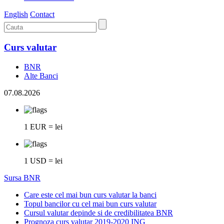
English
Contact
Curs valutar
BNR
Alte Banci
07.08.2026
1 EUR = lei
1 USD = lei
Sursa BNR
Care este cel mai bun curs valutar la banci
Topul bancilor cu cel mai bun curs valutar
Cursul valutar depinde si de credibilitatea BNR
Prognoza curs valutar 2019-2020 ING