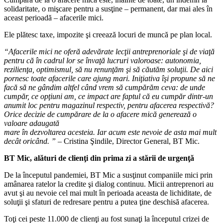
solidaritate, o mişcare pentru a susţine – permanent, dar mai ales în
aceast perioadă – afacerile mici.
Ele plătesc taxe, impozite şi creează locuri de muncă pe plan local.
“Afacerile mici ne oferă adevărate lecţii antreprenoriale şi de viaţă
pentru că în cadrul lor se învaţă lucruri valoroase: autonomia,
rezilienţa, optimismul, să nu renunţăm şi să căutăm soluţii. De aici
pornesc toate afacerile care ajung mari. Iniţiativa îşi propune să ne
facă să ne gândim altfel când vrem să cumpărăm ceva: de unde
cumpăr, ce opţiuni am, ce impact are faptul că eu cumpăr dintr-un
anumit loc pentru magazinul respectiv, pentru afacerea respectivă?
Orice decizie de cumpărare de la o afacere mică generează o
valoare adaugată
mare în dezvoltarea acesteia. Iar acum este nevoie de asta mai mult
decât oricând. ”
– Cristina Şindile, Director General, BT Mic.
BT Mic, alături de clienţi din prima zi a stării de urgenţă
De la începutul pandemiei, BT Mic a susţinut companiile mici prin
amânarea ratelor la credite şi dialog continuu. Micii antreprenori au
avut şi au nevoie cel mai mult în perioada aceasta de lichiditate, de
soluţii şi sfaturi de redresare pentru a putea ţine deschisă afacerea.
Toţi cei peste 11.000 de clienţi au fost sunaţi la începutul crizei de