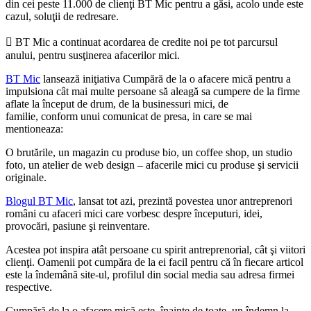
din cei peste 11.000 de clienţi BT Mic pentru a găsi, acolo unde este
cazul, soluţii de redresare.
 BT Mic a continuat acordarea de credite noi pe tot parcursul
anului, pentru susţinerea afacerilor mici.
BT Mic
lansează iniţiativa Cumpără de la o afacere mică pentru a
impulsiona cât mai multe persoane să aleagă sa cumpere de la firme
aflate la început de drum, de la businessuri mici, de
familie, conform unui comunicat de presa, in care se mai
mentioneaza:
O brutările, un magazin cu produse bio, un coffee shop, un studio
foto, un atelier de web design – afacerile mici cu produse şi servicii
originale.
Blogul BT Mic
, lansat tot azi, prezintă povestea unor antreprenori
români cu afaceri mici care vorbesc despre începuturi, idei,
provocări, pasiune şi reinventare.
Acestea pot inspira atât persoane cu spirit antreprenorial, cât şi viitori
clienţi. Oamenii pot cumpăra de la ei facil pentru că în fiecare articol
este la îndemână site-ul, profilul din social media sau adresa firmei
respective.
Cumpără de la o afacere mică este, înainte de toate, un îndemn la