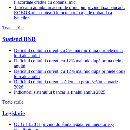
fi acordate credite cu dobanzi mici
Tariceanu anunta un acord de principiu privind taxa bancara:
ROBOR-ul ar putea fi inlocuit cu marja de dobanda a
bancilor
Toate stirile
Statistici BNR
Deficitul contului curent, cu 5% mai mic după primele cinci
luni ale anului
Deficitul contului curent, cu 12% mai mic după prima treime a
anului
Deficitul contului curent, cu 12% mai mic după primele două
luni ale anului
Deficitul contului curent, scădere cu peste 5% în ianuarie
2026
Indicatorii sistemului bancar la finalul anului 2025
Toate stirile
Legislatie
OUG 13/2011 privind dobânda legală remuneratorie și
penalizatoare