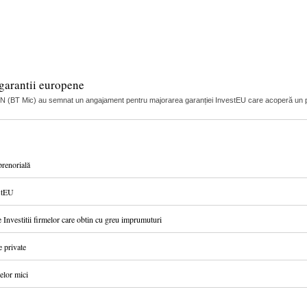
garantii europene
IFN (BT Mic) au semnat un angajament pentru majorarea garanției InvestEU care acoperă un po
prenorială
estEU
Investitii firmelor care obtin cu greu imprumuturi
e private
elor mici