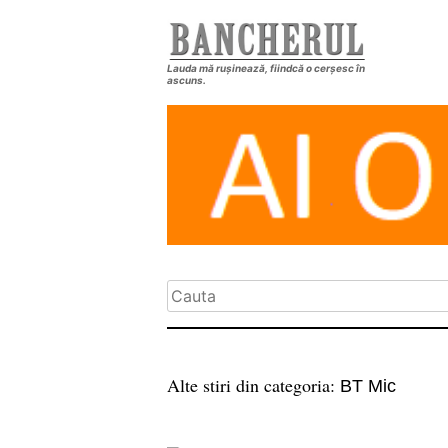
Lauda mă rușinează, fiindcă o cerșesc în
ascuns.
Alte stiri din categoria:
BT Mic