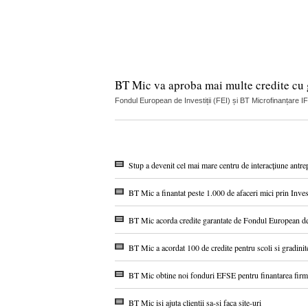
BT Mic va aproba mai multe credite cu 
Fondul European de Investiții (FEI) și BT Microfinanțare 
Stup a devenit cel mai mare centru de interacțiune antre
BT Mic a finantat peste 1.000 de afaceri mici prin Inv
BT Mic acorda credite garantate de Fondul European de 
BT Mic a acordat 100 de credite pentru scoli si gradinit
BT Mic obtine noi fonduri EFSE pentru finantarea firm
BT Mic isi ajuta clientii sa-si faca site-uri