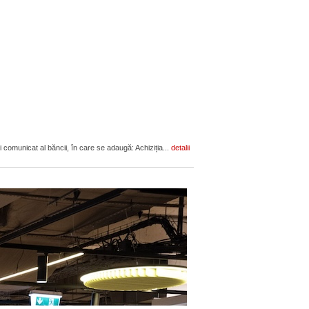
 comunicat al băncii, în care se adaugă: Achiziția...
detalii