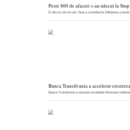
Peste 800 de afaceri s-au născut la Stup
În decurs de trei ani, Stup a contribuit la înființarea a pe
Banca Transilvania a accelerat cresterea
Banca Transilvania a anuntat rezultatele financiare obtinut