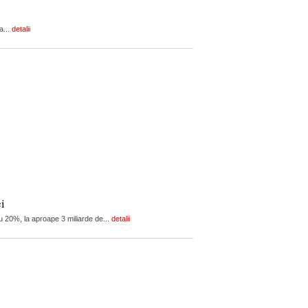
a...
detalii
i
cu 20%, la aproape 3 miliarde de...
detalii