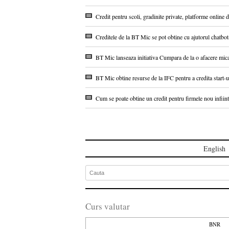
Credit pentru scoli, gradinite private, platforme online 
Creditele de la BT Mic se pot obtine cu ajutorul chatbo
BT Mic lanseaza initiativa Cumpara de la o afacere mic
BT Mic obtine resurse de la IFC pentru a credita start-u
Cum se poate obtine un credit pentru firmele nou infiint
English
Curs valutar
BNR