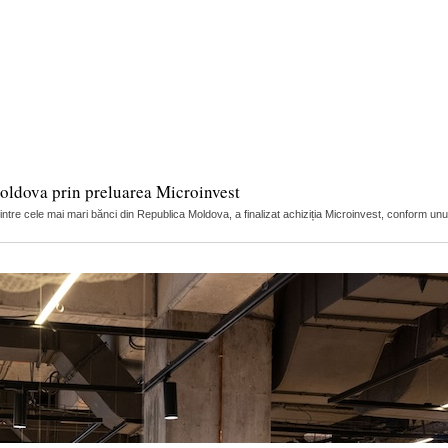
oldova prin preluarea Microinvest
ntre cele mai mari bănci din Republica Moldova, a finalizat achiziția Microinvest, conform unui