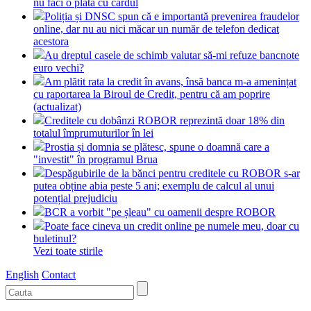
nu faci o plată cu cardul
Poliția și DNSC spun că e importantă prevenirea fraudelor
online, dar nu au nici măcar un număr de telefon dedicat
acestora
Au dreptul casele de schimb valutar să-mi refuze bancnote
euro vechi?
Am plătit rata la credit în avans, însă banca m-a amenințat
cu raportarea la Biroul de Credit, pentru că am poprire
(actualizat)
Creditele cu dobânzi ROBOR reprezintă doar 18% din
totalul împrumuturilor în lei
Prostia și domnia se plătesc, spune o doamnă care a
"investit" în programul Brua
Despăgubirile de la bănci pentru creditele cu ROBOR s-ar
putea obține abia peste 5 ani; exemplu de calcul al unui
potențial prejudiciu
BCR a vorbit "pe șleau" cu oamenii despre ROBOR
Poate face cineva un credit online pe numele meu, doar cu
buletinul?
Vezi toate stirile
English
Contact