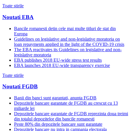
Toate stirile
Noutati EBA
Bancile romanesti detin cele mai multe titluri de stat din
Europa
Guidelines on legislative and non-legislative moratoria on
loan repayments applied in the light of the COVID-19 crisis
The EBA reactivates its Guidelines on legislative and non-
legislative moratoria
EBA publishes 2018 EU-wide stress test results
EBA launches 2018 EU-wide transparency exercise
Toate stirile
Noutati FGDB
Banii din banci sunt garantati, anunta FGDB
Depozitele bancare garantate de FGDB au crescut cu 13
miliarde lei
Depozitele bancare garantate de FGDB reprezinta doua treimi
din totalul depozitelor din bancile romanesti
Peste 80% din depozitele bancare sunt garantate
Depozitele bancare nu intra in campania electorala