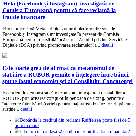
Meta (Facebook și Instagram), investigată de
Comisia Europeană pentru că face reclamă la
fraude financiare
Firma americană Meta, administratorul platformelor sociale
Facebook și Instagram sunt investigate în prezent de Comisia
Europeană pentru o posibilă încălcare a Actului privind Serviciile
Digitale (DSA) privind promovarea reclamelor la...
detalii
Este foarte greu de afirmat că mecanismul de
stabilire a ROBOR permite o înțelegere între bănci,
spune fostul economist șef al Consiliului Concurenței
Este greu de demonstrat că mecanismul transparent de stabilire a
ROBOR, prin afișarea cotațiilor în perioada de fixing, permite o
înțelegere între bănci (cartel) pentru majorarea dobânzilor, după cum
susține...
detalii
Dobânda la creditul din reclama Raiffeisen poate fi și de 5
ori mai mare
Libra nu te mai lasă să scoți bani gratuit la bancomat, dacă