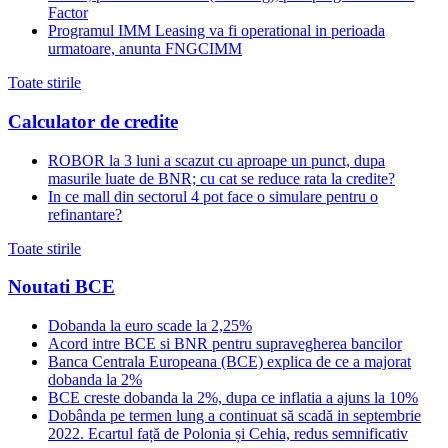
Factor
Programul IMM Leasing va fi operational in perioada
urmatoare, anunta FNGCIMM
Toate stirile
Calculator de credite
ROBOR la 3 luni a scazut cu aproape un punct, dupa
masurile luate de BNR; cu cat se reduce rata la credite?
In ce mall din sectorul 4 pot face o simulare pentru o
refinantare?
Toate stirile
Noutati BCE
Dobanda la euro scade la 2,25%
Acord intre BCE si BNR pentru supravegherea bancilor
Banca Centrala Europeana (BCE) explica de ce a majorat
dobanda la 2%
BCE creste dobanda la 2%, dupa ce inflatia a ajuns la 10%
Dobânda pe termen lung a continuat să scadă in septembrie
2022. Ecartul față de Polonia și Cehia, redus semnificativ