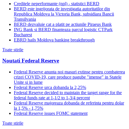
Creditele neperformante (npl) - statistici BERD
BERD este ingrijorata de investigatia autoritatilor din
Republica Moldova la Victoria Bank, subsidiara Bancii
Transilvania
BERD dezvaluie cat a platit pe actiunile Piraeus Bank
ING Bank si BERD finanteaza parcul logistic CTPark
Bucharest
EBRD hails Moldova banking breakthrough
Toate stirile
Noutati Federal Reserve
Federal Reserve anunta noi masuri extinse pentru combaterea
crizei COVID-19, care produce pagube "imense" in Statele
Unite si in lume
Federal Reserve urca dobanda la 2,25%
Federal Reserve decided to maintain the target range for the
federal funds rate at 1-1/2 to 1-3/4 percent
Federal Reserve majoreaza dobanda de referinta pentru dolar
la 1,5% - 1,75%
Federal Reserve issues FOMC statement
Toate stirile