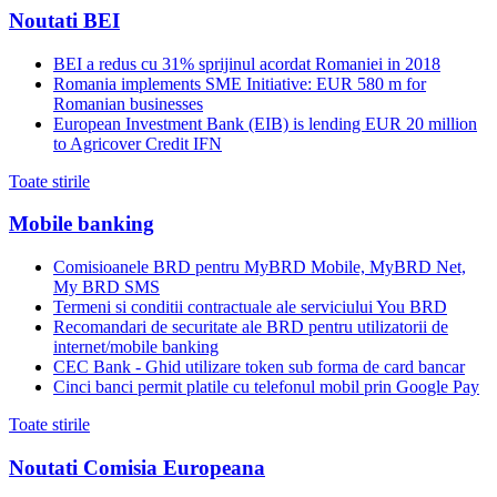
Noutati BEI
BEI a redus cu 31% sprijinul acordat Romaniei in 2018
Romania implements SME Initiative: EUR 580 m for
Romanian businesses
European Investment Bank (EIB) is lending EUR 20 million
to Agricover Credit IFN
Toate stirile
Mobile banking
Comisioanele BRD pentru MyBRD Mobile, MyBRD Net,
My BRD SMS
Termeni si conditii contractuale ale serviciului You BRD
Recomandari de securitate ale BRD pentru utilizatorii de
internet/mobile banking
CEC Bank - Ghid utilizare token sub forma de card bancar
Cinci banci permit platile cu telefonul mobil prin Google Pay
Toate stirile
Noutati Comisia Europeana