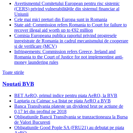
Avertismentul Comitetului European pentru risc sistemic
(CERS) privind vulnerabilitățile din sistemul financiar al
Uniunii
Cele mai mici preturi din Europa sunt in Romania
State aid: Commission refers Romania to Court for failure to
recover illegal aid worth up to €92 million
Comisia Europeana publica raportul privind progresele
inregistrate de Romania in cadrul mecanismului de cooperare
si de verificare (MCV)
Infringements: Commission refers Greece, Ireland and
Romania to the Court of Justice for not implementing anti-
money laundering rules
Toate stirile
Noutati BVB
BET AeRO, primul indice pentru piata AeRO, la BVB
Laptaria cu Caimac s-a listat pe piata AeRO a BVB
Banca Transilvania plateste un dividend brut pe actiune de
0,17 lei din profitul pe 2018
Obligatiunile Bancii Transilvania se tranzactioneaza la Bursa
de Valori Bucuresti
Obligatiunile Good Pople SA (FRU21) au debutat pe piata
AeRO