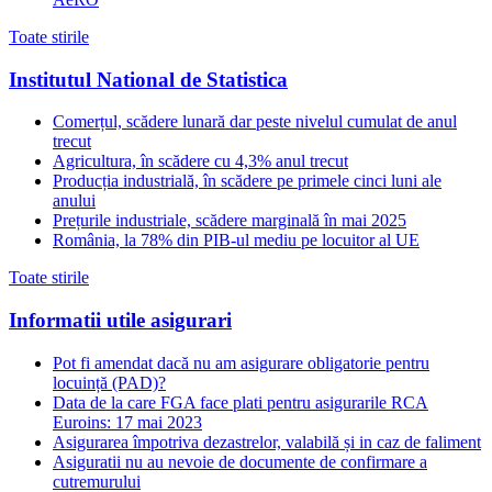
Toate stirile
Institutul National de Statistica
Comerțul, scădere lunară dar peste nivelul cumulat de anul
trecut
Agricultura, în scădere cu 4,3% anul trecut
Producția industrială, în scădere pe primele cinci luni ale
anului
Prețurile industriale, scădere marginală în mai 2025
România, la 78% din PIB-ul mediu pe locuitor al UE
Toate stirile
Informatii utile asigurari
Pot fi amendat dacă nu am asigurare obligatorie pentru
locuință (PAD)?
Data de la care FGA face plati pentru asigurarile RCA
Euroins: 17 mai 2023
Asigurarea împotriva dezastrelor, valabilă și in caz de faliment
Asiguratii nu au nevoie de documente de confirmare a
cutremurului