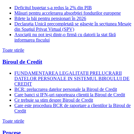
Deficitul bugetar s-a redus la 2% din PIB
Măsuri pentru accelerarea absorbției fondurilor europene
Bilete la băi pentru pensionari în 2026
Declarația Unică precompletată se găsește în secțiunea Mesaje
din Spațiul Privat Virtual (SPV)
Asociații nu pot ieși dintr-o firmă cu datorii la stat fără
informarea fiscului
Toate stirile
Biroul de Credit
FUNDAMENTAREA LEGALITATII PRELUCRARII
DATELOR PERSONALE IN SISTEMUL BIROULUI DE
CREDIT
BCR: prelucrarea datelor personale la Biroul de Credit
Care banci si IFN-uri raporteaza clientii la Biroul de Credit
Ce trebuie sa stim despre Biroul de Credit
Care este procedura BCR de raportare a clientilor la Biroul de
Credit
Toate stirile
Procese