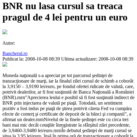
BNR nu lasa cursul sa treaca
pragul de 4 lei pentru un euro
Autor:
Bancherul.ro
Publicat la: 2008-10-08 08:39
Ultima actualizare: 2008-10-08 08:39
Moneda naţională s-a apreciat pe tot parcursul şedinţei de
tranzacţionare de marţi, iar la finalul zilei cursul de schimb a coborât
la 3,9150 – 3,9190 lei/euro, pe fondul ofertei ridicate de valută, care,
potrivit dealerilor, ar fi fost susţinută de Banca Naţională a României
(BNR).rnrn”Aprecierea leului e posibil să fi fost susţinută indirect de
BNR prin injectarea de valută pe piaţă. Totodată, un sentiment
pozitiv a fost indus pe piaţă de ştirea potrivit căreia Fed va cumpăra
efecte de comerţ şi certificate de depozit de la bănci şi companii”, a
afirmat un dealer.rnrnNivelul de la finele şedinţei este cu circa trei
bani mai mic decât cotaţiile înregistrate la sfârşitul zilei precedente,
de 3,9460-3,9480 lei/euro.rnrnÎn debutul şedinţei de marţi cursul se
situa la 3,95 lei/euro, însă în prima oră de tranzacţionare a coborât la