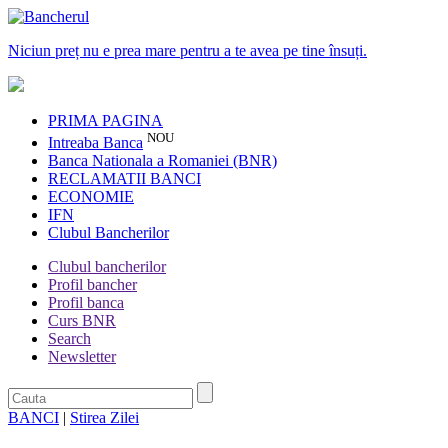
Niciun preț nu e prea mare pentru a te avea pe tine însuți.
PRIMA PAGINA
NOU
Intreaba Banca
Banca Nationala a Romaniei (BNR)
RECLAMATII BANCI
ECONOMIE
IFN
Clubul Bancherilor
Clubul bancherilor
Profil bancher
Profil banca
Curs BNR
Search
Newsletter
BANCI
|
Stirea Zilei