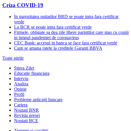
Criza COVID-19
In majoritatea unitatilor BRD se poate intra fara certificat
verde
La BCR se poate intra fara certificat verde
Firmele, obligate sa dea zile libere parintilor care stau cu copiii
in timpul pandemiei de coronavirus
CEC Bank: accesul in banca se face fara certificat verde
Cum se amana ratele la creditele Garanti BBVA
Toate stirile
Stirea Zilei
Educatie financiara
Interviu
Analiza
Opinie
Profil
Probleme aplicații bancare
Cariera
Noutati BNR
Revista presei
Noutati BCE
Termeni și condiții