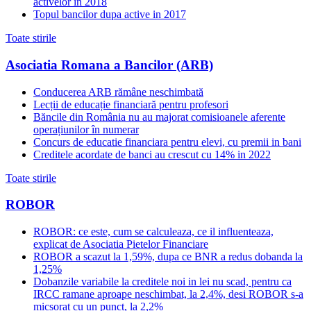
activelor in 2018
Topul bancilor dupa active in 2017
Toate stirile
Asociatia Romana a Bancilor (ARB)
Conducerea ARB rămâne neschimbată
Lecții de educație financiară pentru profesori
Băncile din România nu au majorat comisioanele aferente
operațiunilor în numerar
Concurs de educatie financiara pentru elevi, cu premii in bani
Creditele acordate de banci au crescut cu 14% in 2022
Toate stirile
ROBOR
ROBOR: ce este, cum se calculeaza, ce il influenteaza,
explicat de Asociatia Pietelor Financiare
ROBOR a scazut la 1,59%, dupa ce BNR a redus dobanda la
1,25%
Dobanzile variabile la creditele noi in lei nu scad, pentru ca
IRCC ramane aproape neschimbat, la 2,4%, desi ROBOR s-a
micsorat cu un punct, la 2,2%