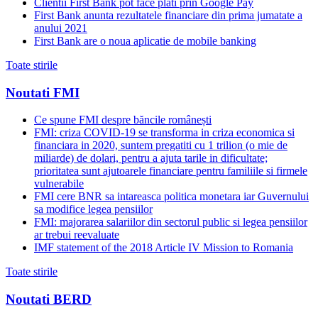
Clientii First Bank pot face plati prin Google Pay
First Bank anunta rezultatele financiare din prima jumatate a
anului 2021
First Bank are o noua aplicatie de mobile banking
Toate stirile
Noutati FMI
Ce spune FMI despre băncile românești
FMI: criza COVID-19 se transforma in criza economica si
financiara in 2020, suntem pregatiti cu 1 trilion (o mie de
miliarde) de dolari, pentru a ajuta tarile in dificultate;
prioritatea sunt ajutoarele financiare pentru familiile si firmele
vulnerabile
FMI cere BNR sa intareasca politica monetara iar Guvernului
sa modifice legea pensiilor
FMI: majorarea salariilor din sectorul public si legea pensiilor
ar trebui reevaluate
IMF statement of the 2018 Article IV Mission to Romania
Toate stirile
Noutati BERD