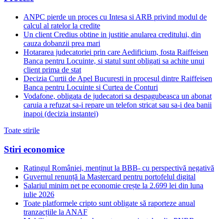
ANPC pierde un proces cu Intesa si ARB privind modul de
calcul al ratelor la credite
Un client Credius obtine in justitie anularea creditului, din
cauza dobanzii prea mari
Hotararea judecatoriei prin care Aedificium, fosta Raiffeisen
Banca pentru Locuinte, si statul sunt obligati sa achite unui
client prima de stat
Decizia Curtii de Apel Bucuresti in procesul dintre Raiffeisen
Banca pentru Locuinte si Curtea de Conturi
Vodafone, obligata de judecatori sa despagubeasca un abonat
caruia a refuzat sa-i repare un telefon stricat sau sa-i dea banii
inapoi (decizia instantei)
Toate stirile
Stiri economice
Ratingul României, menținut la BBB- cu perspectivă negativă
Guvernul renunță la Mastercard pentru portofelul digital
Salariul minim net pe economie crește la 2.699 lei din luna
iulie 2026
Toate platformele cripto sunt obligate să raporteze anual
tranzacțiile la ANAF