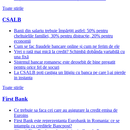
Toate stirile
CSALB
Banii din salariu trebuie împărțiți astfel: 50% pentru
cheltuielile familiei, 30% pentru distracție, 20% pentru
economii
Cum se fac fraudele bancare online și cum ne ferim de ele
Vrei o rată mai mică la credit? Schimbă dobânda variabilă cu
una fixă
Sistemul bancar romanesc este deosebit de bine pregatit
pentru orice fel de socuri
La CSALB poti castiga un litigiu cu banca pe care l-ai pierde
in instanta
Toate stirile
First Bank
Ce trebuie sa faca cei care au asigurare la credit emisa de
Euroins
First Bank este reprezentanta Eurobank in Romania: ce se
intampla cu creditele Bancpost?