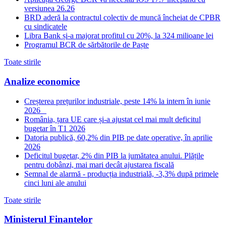
versiunea 26.26
BRD aderă la contractul colectiv de muncă încheiat de CPBR
cu sindicatele
Libra Bank și-a majorat profitul cu 20%, la 324 milioane lei
Programul BCR de sărbătorile de Paște
Toate stirile
Analize economice
Creșterea prețurilor industriale, peste 14% la intern în iunie
2026
România, țara UE care și-a ajustat cel mai mult deficitul
bugetar în T1 2026
Datoria publică, 60,2% din PIB pe date operative, în aprilie
2026
Deficitul bugetar, 2% din PIB la jumătatea anului. Plățile
pentru dobânzi, mai mari decât ajustarea fiscală
Semnal de alarmă - producția industrială, -3,3% după primele
cinci luni ale anului
Toate stirile
Ministerul Finantelor