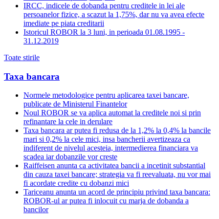
IRCC, indicele de dobanda pentru creditele in lei ale
persoanelor fizice, a scazut la 1,75%, dar nu va avea efecte
imediate pe piata creditarii
Istoricul ROBOR la 3 luni, in perioada 01.08.1995 -
31.12.2019
Toate stirile
Taxa bancara
Normele metodologice pentru aplicarea taxei bancare,
publicate de Ministerul Finantelor
Noul ROBOR se va aplica automat la creditele noi si prin
refinantare la cele in derulare
Taxa bancara ar putea fi redusa de la 1,2% la 0,4% la bancile
mari si 0,2% la cele mici, insa bancherii avertizeaza ca
indiferent de nivelul acesteia, intermedierea financiara va
scadea iar dobanzile vor creste
Raiffeisen anunta ca activitatea bancii a incetinit substantial
din cauza taxei bancare; strategia va fi reevaluata, nu vor mai
fi acordate credite cu dobanzi mici
Tariceanu anunta un acord de principiu privind taxa bancara:
ROBOR-ul ar putea fi inlocuit cu marja de dobanda a
bancilor