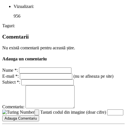
Vizualizari:
956
Taguri:
Comentarii
Nu există comentarii pentru această știre.
Adauga un comentariu
Nume *:
E-mail *:
(nu se afiseaza pe site)
Subiect *:
Comentariu:
Tastati codul din imagine (doar cifre)