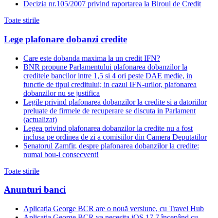
Decizia nr.105/2007 privind raportarea la Biroul de Credit
Toate stirile
Lege plafonare dobanzi credite
Care este dobanda maxima la un credit IFN?
BNR propune Parlamentului plafonarea dobanzilor la
creditele bancilor intre 1,5 si 4 ori peste DAE medie, in
functie de tipul creditului; in cazul IFN-urilor, plafonarea
dobanzilor nu se justifica
Legile privind plafonarea dobanzilor la credite si a datoriilor
preluate de firmele de recuperare se discuta in Parlament
(actualizat)
Legea privind plafonarea dobanzilor la credite nu a fost
inclusa pe ordinea de zi a comisiilor din Camera Deputatilor
Senatorul Zamfir, despre plafonarea dobanzilor la credite:
numai bou-i consecvent!
Toate stirile
Anunturi banci
Aplicația George BCR are o nouă versiune, cu Travel Hub
Aplicația George BCR va necesita iOS 17.7 începând cu