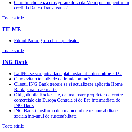
Cum functioneaza o asigurare de viata Metropolitan pentru un
credit la Banca Transilvania?
Toate stirile
FILME
Filmul Parking, un cliseu plictisitor
Toate stirile
ING Bank
La ING se vor putea face plati instant din decembrie 2022
Cum evitam tentativele de frauda online?
Clientii ING Bank trebuie sa-si actualizeze aplicatia Home
Bank pana in 20 martie
Obligatiunile Rockcastle, cel mai mare proprietar de centre
comerciale din Europa Centrala si de Est, intermediata de
ING Bank
ING Bank transforma departamentul de responsabilitate
sociala intr-unul de sustenabilitate
Toate stirile