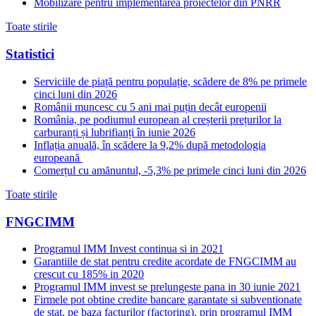
Mobilizare pentru implementarea proiectelor din PNRR
Toate stirile
Statistici
Serviciile de piață pentru populație, scădere de 8% pe primele
cinci luni din 2026
Românii muncesc cu 5 ani mai puțin decât europenii
România, pe podiumul european al creșterii prețurilor la
carburanți și lubrifianți în iunie 2026
Inflația anuală, în scădere la 9,2% după metodologia
europeană
Comerțul cu amănuntul, -5,3% pe primele cinci luni din 2026
Toate stirile
FNGCIMM
Programul IMM Invest continua si in 2021
Garantiile de stat pentru credite acordate de FNGCIMM au
crescut cu 185% in 2020
Programul IMM invest se prelungeste pana in 30 iunie 2021
Firmele pot obtine credite bancare garantate si subventionate
de stat, pe baza facturilor (factoring), prin programul IMM