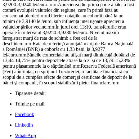
3,9200-3,9240 lei/euro. rnrnAprecierea din prima parte a zilei a fost
cotrară evoluţiei valutelor din regiune, care în primă fază au
consemnat pierderi.rnrnUlterior cotaţiile au coborât până la un
minim de 3,9140 lei/euro, sub influenţa unei uşoare aprecieri a
valutelor ţărilor vecine.rnrnÎn jurul orei 13:10, transferurile erau
operate în intervalul 3,9250-3,9280 lei/euro. Nivelul maxim
înregistrat marţi de rata de schimb a fost cel de la
deschidere.rnrnRata de referinţă anunţată marţi de Banca Naţională
a României (BNR) a coborât cu 1,33 bani, la 3,9277
lei/euro.rnrnBăncile comerciale au afişat marţi dimineaţă dobânzi de
13,44-14,75% pentru depozitele atrase la o zi şi de 13,79-15,23%
pentru plasamentele la o săptămână.rnrnRezerva Federală americană
(Fed) a înfiinţat, cu sprijinul Trezoreriei, o facilitate financiară cu
scopul de a cumpăra efecte de comerţ şi certificate de depozit de la
bănci şi companii, în scopul stabilizării pieţei financiare.rnrn
Tipareste detalii
Trimite pe mail
Facebook
LinkedIn
WhatsApp