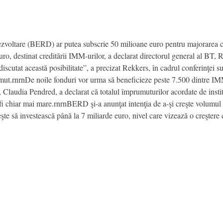
voltare (BERD) ar putea subscrie 50 milioane euro pentru majorarea cap
o, destinat creditării IMM-urilor, a declarat directorul general al BT, 
m discutat această posibilitate”, a precizat Rekkers, în cadrul conferinţe
ut.rnrnDe noile fonduri vor urma să beneficieze peste 7.500 dintre IMM-
laudia Pendred, a declarat că totalul împrumuturilor acordate de insti
i chiar mai mare.rnrnBERD şi-a anunţat intenţia de a-şi creşte volumul in
e să investească până la 7 miliarde euro, nivel care vizează o creştere cu