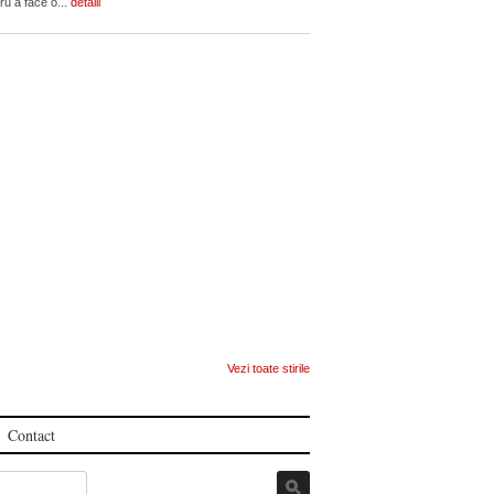
ru a face o...
detalii
Vezi toate stirile
Contact