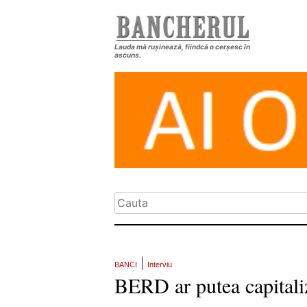
Lauda mă rușinează, fiindcă o cerșesc în
ascuns.
|
BANCI
Interviu
BERD ar putea capitali