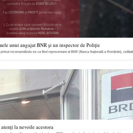
mele unui angajat BNR și un inspector de Poliție
ci, primul recomandându-se ca fiind reprezentant al BNR (Banca Națională a României), celălalt
 atenți la nevoile acestora