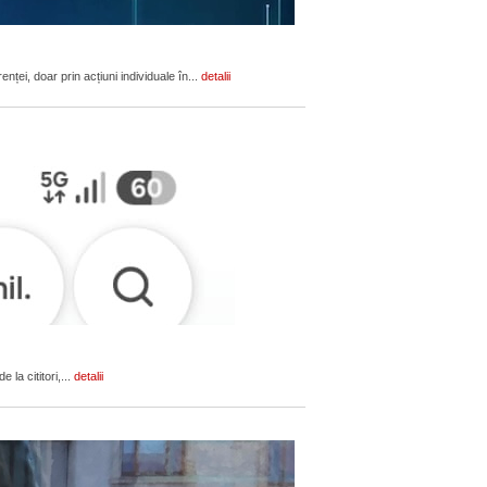
ței, doar prin acțiuni individuale în...
detalii
 la cititori,...
detalii