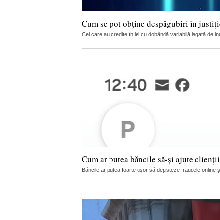
Cum se pot obține despăgubiri în justi
Cei care au credite în lei cu dobândă variabilă legată de in
Cum ar putea băncile să-și ajute clienți
Băncile ar putea foarte ușor să depisteze fraudele online și s