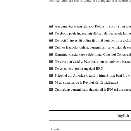
„Veți rămâne fără clienți, dacă nu sunteți atenți la nevoile
Am cumpărat o mașină, apoi Poliția m-a oprit și mi-a lua
Facebook poate încasa liniștită bani din reclamele la 
Escrocii în investiții online îți trimit bani pentru a-ți câș
Culmea fraudelor online: oamenii sunt amenințați de e
Elementul crucial care a determinat Consiliul Concurenț
Nu a fost un cartel al băncilor, ci un schimb de inform
De ce au făcut grevă angajații BRD
Prietenul din America vrea să-ți trimită niște bani într-
M-au sunat iar de la Revolut să mă păcălească
Cum ajung oamenii supraîndatorați la IFN-uri din cauza
English