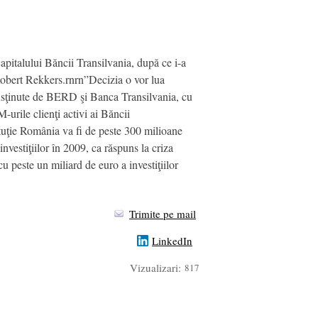
italului Băncii Transilvania, după ce i-a
Robert Rekkers.rnrn”Decizia o vor lua
i susţinute de BERD şi Banca Transilvania, cu
urile clienţi activi ai Băncii
tuţie România va fi de peste 300 milioane
vestiţiilor în 2009, ca răspuns la criza
 peste un miliard de euro a investiţiilor
Trimite pe mail
LinkedIn
Vizualizari:
817