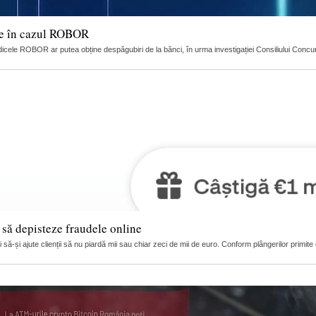
ție în cazul ROBOR
dicele ROBOR ar putea obține despăgubiri de la bănci, în urma investigației Consiliului Concuren
i să depisteze fraudele online
ă-și ajute clienții să nu piardă mii sau chiar zeci de mii de euro. Conform plângerilor primite de