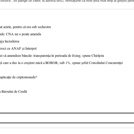
 acestora”, se plânge un cititor, la adresa BRD, nemulțumit că este ținut mult timp la ghișeu pent
t actele, pentru că era sub sechestru
fraude: CNA nu o poate amenda
tiga încrederea
scroci cu ANAF și Interpol
ei să amendeze băncile: transparența în perioada de fixing, spune Chirițoiu
ații care a dus la o creștere mică a ROBOR, sub 1%, spune șeful Consiliului Concurenței
o aplicație de criptomonede?
 Biroului de Credit