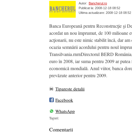
Autor:
Bancherul.ro
Publicat la: 2008-12-18 08:52
Ultima actualizare: 2008-12-18 08:52
Banca Europeană pentru Reconstrucţie şi Dez
acordat un nou împrumut, de 100 milioane eur
acţionarii, nu este nimic stabilit încă, dar a
ocazia semnării acordului pentru noul împrum
Transilvania.rnrnDirectorul BERD România, C
euro în 2008, iar suma pentru 2009 ar putea f
economică mondială. Anul viitor, banca doreşt
prevăzute anterior pentru 2009.
Tipareste detalii
Facebook
WhatsApp
Taguri:
Comentarii