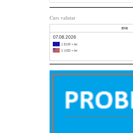
Curs valutar
BNR
07.08.2026
1 EUR = lei
1 USD = lei