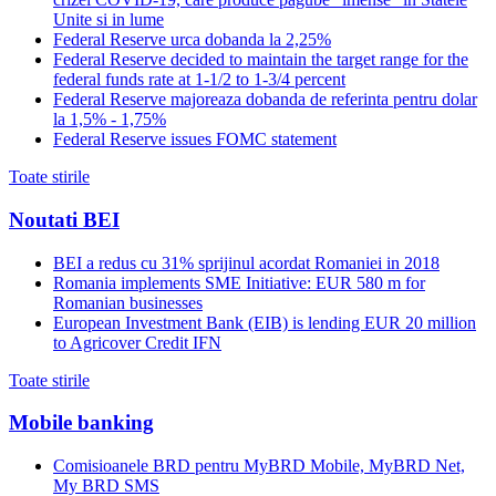
Unite si in lume
Federal Reserve urca dobanda la 2,25%
Federal Reserve decided to maintain the target range for the
federal funds rate at 1-1/2 to 1-3/4 percent
Federal Reserve majoreaza dobanda de referinta pentru dolar
la 1,5% - 1,75%
Federal Reserve issues FOMC statement
Toate stirile
Noutati BEI
BEI a redus cu 31% sprijinul acordat Romaniei in 2018
Romania implements SME Initiative: EUR 580 m for
Romanian businesses
European Investment Bank (EIB) is lending EUR 20 million
to Agricover Credit IFN
Toate stirile
Mobile banking
Comisioanele BRD pentru MyBRD Mobile, MyBRD Net,
My BRD SMS