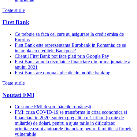
Toate stirile
First Bank
Ce trebuie sa faca cei care au asigurare la credit emisa de
Euroins
First Bank este reprezentanta Eurobank in Romania: ce se
intampla cu creditele Bancpost?
Clientii First Bank pot face plati prin Google Pay
First Bank anunta rezultatele financiare din prima jumatate a
anului 2021
First Bank are o noua aplicatie de mobile banking
Toate stirile
Noutati FMI
Ce spune FMI despre băncile românești
FMI: criza COVID-19 se transforma in criza economica si
financiara in 2020, suntem pregatiti cu 1 trilion (o mie de
miliarde) de dolari, pentru a ajuta tarile in dificultate;
prioritatea sunt ajutoarele financiare pentru familiile si firmele
vulnerabile