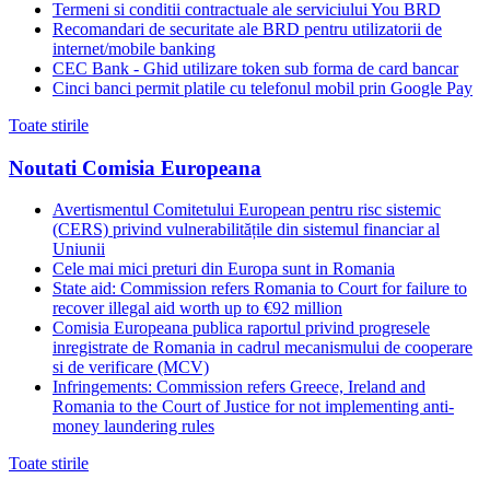
Termeni si conditii contractuale ale serviciului You BRD
Recomandari de securitate ale BRD pentru utilizatorii de
internet/mobile banking
CEC Bank - Ghid utilizare token sub forma de card bancar
Cinci banci permit platile cu telefonul mobil prin Google Pay
Toate stirile
Noutati Comisia Europeana
Avertismentul Comitetului European pentru risc sistemic
(CERS) privind vulnerabilitățile din sistemul financiar al
Uniunii
Cele mai mici preturi din Europa sunt in Romania
State aid: Commission refers Romania to Court for failure to
recover illegal aid worth up to €92 million
Comisia Europeana publica raportul privind progresele
inregistrate de Romania in cadrul mecanismului de cooperare
si de verificare (MCV)
Infringements: Commission refers Greece, Ireland and
Romania to the Court of Justice for not implementing anti-
money laundering rules
Toate stirile