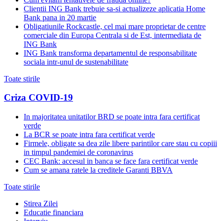
Clientii ING Bank trebuie sa-si actualizeze aplicatia Home
Bank pana in 20 martie
Obligatiunile Rockcastle, cel mai mare proprietar de centre
comerciale din Europa Centrala si de Est, intermediata de
ING Bank
ING Bank transforma departamentul de responsabilitate
sociala intr-unul de sustenabilitate
Toate stirile
Criza COVID-19
In majoritatea unitatilor BRD se poate intra fara certificat
verde
La BCR se poate intra fara certificat verde
Firmele, obligate sa dea zile libere parintilor care stau cu copiii
in timpul pandemiei de coronavirus
CEC Bank: accesul in banca se face fara certificat verde
Cum se amana ratele la creditele Garanti BBVA
Toate stirile
Stirea Zilei
Educatie financiara