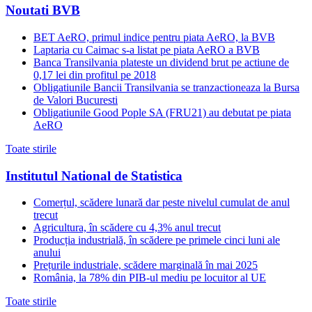
Noutati BVB
BET AeRO, primul indice pentru piata AeRO, la BVB
Laptaria cu Caimac s-a listat pe piata AeRO a BVB
Banca Transilvania plateste un dividend brut pe actiune de
0,17 lei din profitul pe 2018
Obligatiunile Bancii Transilvania se tranzactioneaza la Bursa
de Valori Bucuresti
Obligatiunile Good Pople SA (FRU21) au debutat pe piata
AeRO
Toate stirile
Institutul National de Statistica
Comerțul, scădere lunară dar peste nivelul cumulat de anul
trecut
Agricultura, în scădere cu 4,3% anul trecut
Producția industrială, în scădere pe primele cinci luni ale
anului
Prețurile industriale, scădere marginală în mai 2025
România, la 78% din PIB-ul mediu pe locuitor al UE
Toate stirile