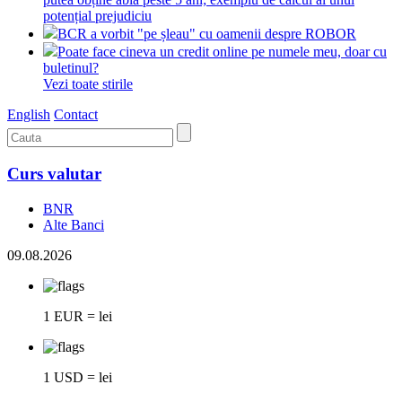
potențial prejudiciu
BCR a vorbit "pe șleau" cu oamenii despre ROBOR
Poate face cineva un credit online pe numele meu, doar cu
buletinul?
Vezi toate stirile
English
Contact
Curs valutar
BNR
Alte Banci
09.08.2026
1 EUR = lei
1 USD = lei