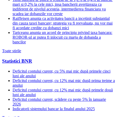
mari si 0,2% la cele mici, insa bancherii avertizeaza ca
indiferent de nivelul acesteia, intermedierea financiara va
scadea iar dobanzile vor creste
Raiffeisen anunta ca activitatea bancii a incetinit substantial
din cauza taxei bancare; strategia va fi reevaluata, nu vor mai
fi acordate credite cu dobanzi mici
Tariceanu anunta un acord de principiu privind taxa bancara:
ROBOR-ul ar putea fi inlocuit cu marja de dobanda a
bancilor
Toate stirile
Statistici BNR
Deficitul contului curent, cu 5% mai mic după primele cinci
luni ale anului
Deficitul contului curent, cu 12% mai mic după prima treime a
anului
Deficitul contului curent, cu 12% mai mic după primele două
luni ale anului
Deficitul contului curent, scădere cu peste 5% în ianuarie
2026
Indicatorii sistemului bancar la finalul anului 2025