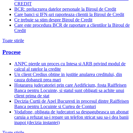
CREDIT
BCR: prelucrarea datelor personale la Biroul de Credit
Care banci si IFN-uri raporteaza clientii la Biroul de Credit
Ce trebuie sa stim despre Biroul de Credit
Care este procedura BCR de raportare a clientilor la Biroul de
Credit
Toate stirile
Procese
ANPC pierde un proces cu Intesa si ARB privind modul de
calcul al ratelor la credite
Un client Credius obtine in justitie anularea creditului, din
cauza dobanzii prea mari
Hotararea judecatoriei prin care Aedificium, fosta Raiffeisen
Banca pentru Locuinte, si statul sunt obligati sa achite unui
client prima de stat
Decizia Curtii de Apel Bucuresti in procesul dintre Raiffeisen
Banca pentru Locuinte si Curtea de Conturi
Vodafone, obligata de judecatori sa despagubeasca un abonat
caruia a refuzat sa-i repare un telefon stricat sau sa-i dea banii
inapoi (decizia instantei)
Toate stirile