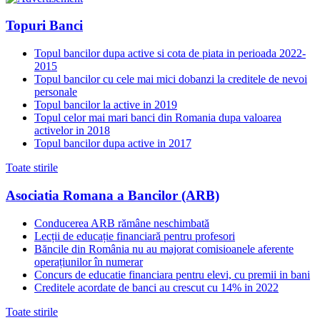
Topuri Banci
Topul bancilor dupa active si cota de piata in perioada 2022-
2015
Topul bancilor cu cele mai mici dobanzi la creditele de nevoi
personale
Topul bancilor la active in 2019
Topul celor mai mari banci din Romania dupa valoarea
activelor in 2018
Topul bancilor dupa active in 2017
Toate stirile
Asociatia Romana a Bancilor (ARB)
Conducerea ARB rămâne neschimbată
Lecții de educație financiară pentru profesori
Băncile din România nu au majorat comisioanele aferente
operațiunilor în numerar
Concurs de educatie financiara pentru elevi, cu premii in bani
Creditele acordate de banci au crescut cu 14% in 2022
Toate stirile