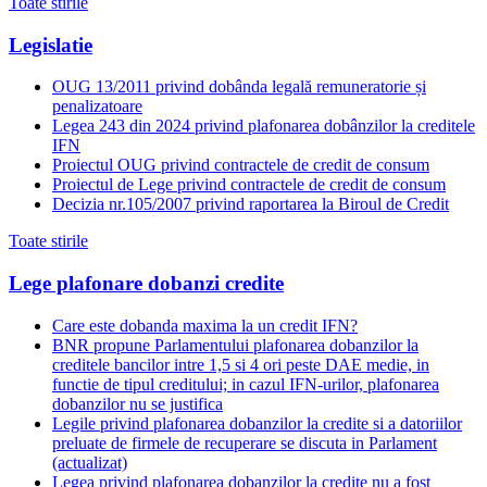
Toate stirile
Legislatie
OUG 13/2011 privind dobânda legală remuneratorie și
penalizatoare
Legea 243 din 2024 privind plafonarea dobânzilor la creditele
IFN
Proiectul OUG privind contractele de credit de consum
Proiectul de Lege privind contractele de credit de consum
Decizia nr.105/2007 privind raportarea la Biroul de Credit
Toate stirile
Lege plafonare dobanzi credite
Care este dobanda maxima la un credit IFN?
BNR propune Parlamentului plafonarea dobanzilor la
creditele bancilor intre 1,5 si 4 ori peste DAE medie, in
functie de tipul creditului; in cazul IFN-urilor, plafonarea
dobanzilor nu se justifica
Legile privind plafonarea dobanzilor la credite si a datoriilor
preluate de firmele de recuperare se discuta in Parlament
(actualizat)
Legea privind plafonarea dobanzilor la credite nu a fost