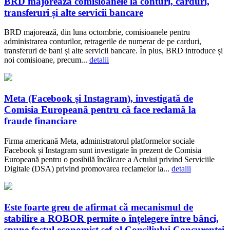
BRD majorează comisioanele la conturi, carduri,
transferuri și alte servicii bancare
BRD majorează, din luna octombrie, comisioanele pentru
administrarea conturilor, retragerile de numerar de pe carduri,
transferuri de bani și alte servicii bancare. În plus, BRD introduce și
noi comisioane, precum...
detalii
Meta (Facebook și Instagram), investigată de
Comisia Europeană pentru că face reclamă la
fraude financiare
Firma americană Meta, administratorul platformelor sociale
Facebook și Instagram sunt investigate în prezent de Comisia
Europeană pentru o posibilă încălcare a Actului privind Serviciile
Digitale (DSA) privind promovarea reclamelor la...
detalii
Este foarte greu de afirmat că mecanismul de
stabilire a ROBOR permite o înțelegere între bănci,
spune fostul economist șef al Consiliului Concurenței