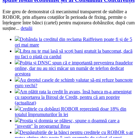
Este greu de demonstrat că mecanismul transparent de stabilire a
ROBOR, prin afișarea cotațiilor în perioada de fixing, permite o
înțelegere între bănci (cartel) pentru majorarea dobânzilor, după cum
susține...
detalii
Dobânda la creditul din reclama Raiffeisen poate fi și de 5
ori mai mare
Libra nu te mai lasă să scoți bani gratuit la bancomat, dacă
nu faci o plată cu cardul
Poliția și DNSC spun că e importantă prevenirea fraudelor
online, dar nu au nici măcar un număr de telefon dedicat
acestora
Au dreptul casele de schimb valutar să-mi refuze bancnote
euro vechi?
Am plătit rata la credit în avans, însă banca m-a amenințat
cu raportarea la Biroul de Credit, pentru că am poprire
(actualizat)
Creditele cu dobânzi ROBOR reprezintă doar 18% din
totalul împrumuturilor în lei
Prostia și domnia se plătesc, spune o doamnă care a
"investit" în programul Brua
Despăgubirile de la bănci pentru creditele cu ROBOR s-ar
putea obține abia peste 5 ani; exemplu de calcul al unui