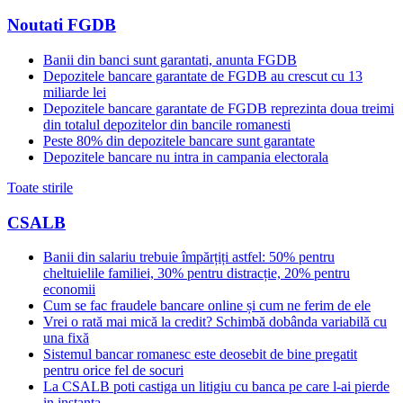
Noutati FGDB
Banii din banci sunt garantati, anunta FGDB
Depozitele bancare garantate de FGDB au crescut cu 13
miliarde lei
Depozitele bancare garantate de FGDB reprezinta doua treimi
din totalul depozitelor din bancile romanesti
Peste 80% din depozitele bancare sunt garantate
Depozitele bancare nu intra in campania electorala
Toate stirile
CSALB
Banii din salariu trebuie împărțiți astfel: 50% pentru
cheltuielile familiei, 30% pentru distracție, 20% pentru
economii
Cum se fac fraudele bancare online și cum ne ferim de ele
Vrei o rată mai mică la credit? Schimbă dobânda variabilă cu
una fixă
Sistemul bancar romanesc este deosebit de bine pregatit
pentru orice fel de socuri
La CSALB poti castiga un litigiu cu banca pe care l-ai pierde
in instanta