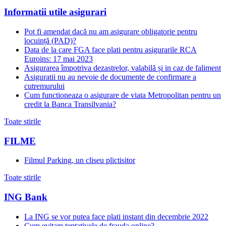
Informatii utile asigurari
Pot fi amendat dacă nu am asigurare obligatorie pentru
locuință (PAD)?
Data de la care FGA face plati pentru asigurarile RCA
Euroins: 17 mai 2023
Asigurarea împotriva dezastrelor, valabilă și in caz de faliment
Asiguratii nu au nevoie de documente de confirmare a
cutremurului
Cum functioneaza o asigurare de viata Metropolitan pentru un
credit la Banca Transilvania?
Toate stirile
FILME
Filmul Parking, un cliseu plictisitor
Toate stirile
ING Bank
La ING se vor putea face plati instant din decembrie 2022
Cum evitam tentativele de frauda online?