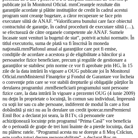
publicate joi în Monitorul Oficial. rnrnCreanţele rezultate din
garanţiile acordate şi plătite instituţiilor de credit în cadrul acestui
program sunt creanţe bugetare, a căror recuperare se face prin
executare silită de ANAF. “Valorificarea bunului care face obiectul
contractului de garanţie, în cadrul procedurii de executare silită (…),
se efectuează de către organele competente ale ANAF. Sumele
încasate sunt venituri la bugetul de stat”, potrivit actului normativ. În
titlul executoriu, suma de plată va fi înscrisă în moneda
naţională.rnrnPlafonul anual al garanţiilor care pot fi emise,
condiţiile de acordare a acestora şi de eligibilitate a băncilor şi a
persoanelor fizice beneficiare, precum şi regulile de gestionare a
garanţiilor se stabilesc prin norme ce vor fi aprobate prin HG, în 15
zile de la data intrării în vigoare a OUG publicate joi în Monitorul
Oficial.rnrnMinisterul Finanţelor şi Fondul de Garantare vor încheia
o convenţie prin care se vor stabili drepturile şi obligaţiile părţilor în
derularea programlui
.rnrnBeneficiarii programului
sunt persoane
fizice care, la data intrării în vigoare a prezentei OUG (4 iunie 2009)
nu deţin în proprietate o locuinţă, în comun sau individual, împreună
cu soţii lor sau cu alte persoane, indiferent de modul în care a fost
dobândită şi nici nu au în derulare un credit ipotecar.rnrnPremierul
Emil Boc a declarat joi seara, la B1Tv, că persoanele care
achiziţionează locuinţe prin programul “Prima Casă” vor beneficia
de o perioadă de graţie de trei luni înainte de a pierde locuinţa, dacă
nu plătesc ratele. “Programul acesta nu se doreşte a fi Moş Crăciun,
este vorba totuşi despre responsabilitate”, a declarat Boc.rn