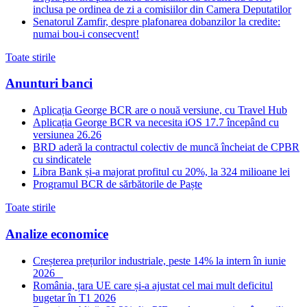
inclusa pe ordinea de zi a comisiilor din Camera Deputatilor
Senatorul Zamfir, despre plafonarea dobanzilor la credite:
numai bou-i consecvent!
Toate stirile
Anunturi banci
Aplicația George BCR are o nouă versiune, cu Travel Hub
Aplicația George BCR va necesita iOS 17.7 începând cu
versiunea 26.26
BRD aderă la contractul colectiv de muncă încheiat de CPBR
cu sindicatele
Libra Bank și-a majorat profitul cu 20%, la 324 milioane lei
Programul BCR de sărbătorile de Paște
Toate stirile
Analize economice
Creșterea prețurilor industriale, peste 14% la intern în iunie
2026
România, țara UE care și-a ajustat cel mai mult deficitul
bugetar în T1 2026