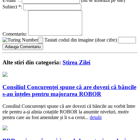
E-mail *:
(nu se afiseaza pe site)
Subiect *:
Comentariu:
Tastati codul din imagine (doar cifre)
Alte stiri din categoria:
Stirea Zilei
Consiliul Concurenței spune că are dovezi că băncile
s-au înțeles pentru majorarea ROBOR
Consiliul Concurenței spune că are dovezi că băncile au vorbit între
ele pentru a-și alinia cotațiile ROBOR la anumite niveluri, motiv
pentru care au fost amendate și li s-a cerut...
detalii