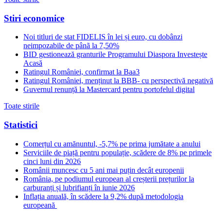
Stiri economice
Noi titluri de stat FIDELIS în lei și euro, cu dobânzi
neimpozabile de pânã la 7,50%
BID gestionează granturile Programului Diaspora Investește
Acasă
Ratingul României, confirmat la Baa3
Ratingul României, menținut la BBB- cu perspectivă negativă
Guvernul renunță la Mastercard pentru portofelul digital
Toate stirile
Statistici
Comerțul cu amănuntul, -5,7% pe prima jumătate a anului
Serviciile de piață pentru populație, scădere de 8% pe primele
cinci luni din 2026
Românii muncesc cu 5 ani mai puțin decât europenii
România, pe podiumul european al creșterii prețurilor la
carburanți și lubrifianți în iunie 2026
Inflația anuală, în scădere la 9,2% după metodologia
europeană