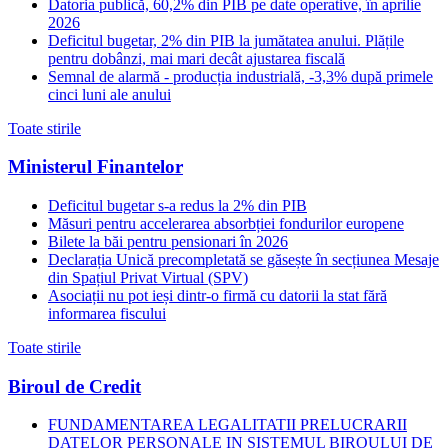
Datoria publică, 60,2% din PIB pe date operative, în aprilie
2026
Deficitul bugetar, 2% din PIB la jumătatea anului. Plățile
pentru dobânzi, mai mari decât ajustarea fiscală
Semnal de alarmă - producția industrială, -3,3% după primele
cinci luni ale anului
Toate stirile
Ministerul Finantelor
Deficitul bugetar s-a redus la 2% din PIB
Măsuri pentru accelerarea absorbției fondurilor europene
Bilete la băi pentru pensionari în 2026
Declarația Unică precompletată se găsește în secțiunea Mesaje
din Spațiul Privat Virtual (SPV)
Asociații nu pot ieși dintr-o firmă cu datorii la stat fără
informarea fiscului
Toate stirile
Biroul de Credit
FUNDAMENTAREA LEGALITATII PRELUCRARII
DATELOR PERSONALE IN SISTEMUL BIROULUI DE