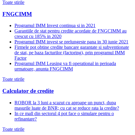
Toate stirile
FNGCIMM
Programul IMM Invest continua si in 2021
Garantiile de stat pentru credite acordate de FNGCIMM au
crescut cu 185% in 2020
Programul IMM invest se prelungeste pana in 30 iunie 2021
Firmele pot obtine credite bancare garantate si subventionate
de stat, pe baza facturilor (factoring), prin programul IMM
Factor
Programul IMM Leasing va fi operational in perioada
urmatoare, anunta FNGCIMM
Toate stirile
Calculator de credite
ROBOR la 3 luni a scazut cu aproape un punct, dupa
masurile luate de BNR; cu cat se reduce rata la credite?
In ce mall din sectorul 4 pot face o simulare pentru o
refinantare?
Toate stirile