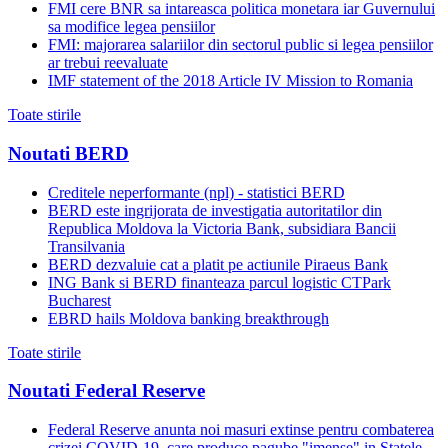
FMI cere BNR sa intareasca politica monetara iar Guvernului
sa modifice legea pensiilor
FMI: majorarea salariilor din sectorul public si legea pensiilor
ar trebui reevaluate
IMF statement of the 2018 Article IV Mission to Romania
Toate stirile
Noutati BERD
Creditele neperformante (npl) - statistici BERD
BERD este ingrijorata de investigatia autoritatilor din
Republica Moldova la Victoria Bank, subsidiara Bancii
Transilvania
BERD dezvaluie cat a platit pe actiunile Piraeus Bank
ING Bank si BERD finanteaza parcul logistic CTPark
Bucharest
EBRD hails Moldova banking breakthrough
Toate stirile
Noutati Federal Reserve
Federal Reserve anunta noi masuri extinse pentru combaterea
crizei COVID-19, care produce pagube "imense" in Statele