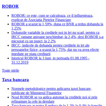
ROBOR
ROBOR: ce este, cum se calculeaza, ce il influenteaza,
explicat de Asociatia Pietelor Financiare
ROBOR a scazut la 1,59%, dupa ce BNR a redus dobanda la
1,25%
Dobanzile variabile la creditele noi in lei nu scad, pentru ca
IRCC ramane aproape neschimbat, la 2,4%, desi ROBOR s-a
micsorat cu un punct, la 2,2%
IRCC, indicele de dobanda pentru creditele in lei ale
persoanelor fizice, a scazut la 1,75%, dar nu va avea efecte
imediate pe piata creditarii
Istoricul ROBOR la 3 luni, in perioada 01.08.1995 -
31.12.2019
Toate stirile
Taxa bancara
Normele metodologice pentru aplicarea taxei bancare,
publicate de Ministerul Finantelor
Noul ROBOR se va aplica automat la creditele noi si prin
refinantare la cele in derulare
Taxa bancara ar putea fi redusa de la 1,2% la 0,4% la bancile