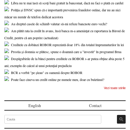
Libra nu te mai lasă să scoți bani gratuit la bancomat, dacă nu faci o plată cu cardul
Poliția și DNSC spun că e importantă prevenirea fraudelor online, dar nu au nici
măcar un număr de telefon dedicat acestora
Au dreptul casele de schimb valutar să-mi refuze bancnote euro vechi?
Am plătit rata la credit în avans, însă banca m-a amenințat cu raportarea la Biroul de
Credit, pentru că am poprire (actualizat)
Creditele cu dobânzi ROBOR reprezintă doar 18% din totalul împrumuturilor în lei
Prostia și domnia se plătesc, spune o doamnă care a "investit" în programul Brua
Despăgubirile de la bănci pentru creditele cu ROBOR s-ar putea obține abia peste 5
ani; exemplu de calcul al unui potențial prejudiciu
BCR a vorbit "pe șleau" cu oamenii despre ROBOR
Poate face cineva un credit online pe numele meu, doar cu buletinul?
Vezi toate stirile
English
Contact