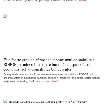
privind Serviciile Digitale (DSA) privind promovarea reclamelor la...
detalii
Este foarte greu de afirmat că mecanismul de stabilire a
ROBOR permite o înțelegere între bănci, spune fostul
economist șef al Consiliului Concurenței
Este greu de demonstrat că mecanismul transparent de stabilire a ROBOR, prin
afișarea cotațiilor în perioada de fixing, permite o înțelegere între bănci (cartel) pentru
majorarea dobânzilor, după cum susține...
detalii
Dobânda la creditul din reclama Raiffeisen poate fi și de 5 ori mai mare