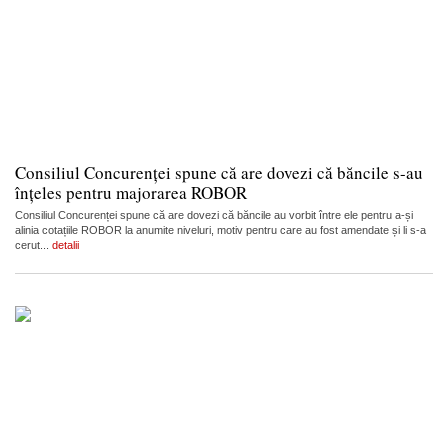
Consiliul Concurenței spune că are dovezi că băncile s-au
înțeles pentru majorarea ROBOR
Consiliul Concurenței spune că are dovezi că băncile au vorbit între ele pentru a-și
alinia cotațiile ROBOR la anumite niveluri, motiv pentru care au fost amendate și li s-a
cerut...
detalii