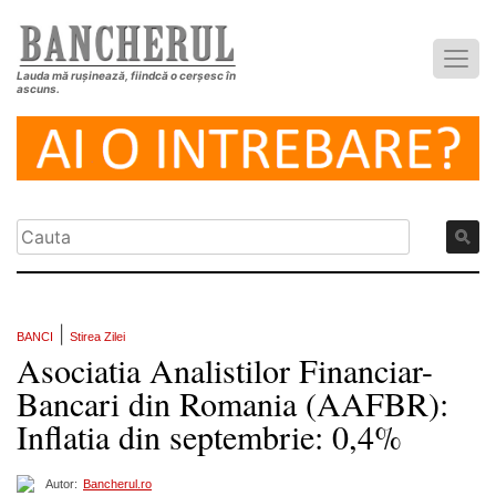
Lauda mă rușinează, fiindcă o cerșesc în
ascuns.
|
BANCI
Stirea Zilei
Asociatia Analistilor Financiar-
Bancari din Romania (AAFBR):
Inflatia din septembrie: 0,4%
Autor:
Bancherul.ro