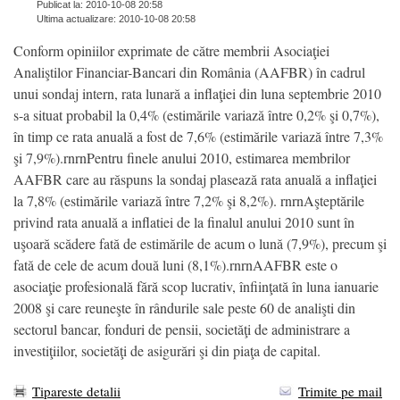
Publicat la: 2010-10-08 20:58
Ultima actualizare: 2010-10-08 20:58
Conform opiniilor exprimate de către membrii Asociaţiei
Analiştilor Financiar-Bancari din România (AAFBR) în cadrul
unui sondaj intern, rata lunară a inflaţiei din luna septembrie 2010
s-a situat probabil la 0,4% (estimările variază între 0,2% şi 0,7%),
în timp ce rata anuală a fost de 7,6% (estimările variază între 7,3%
şi 7,9%).rnrnPentru finele anului 2010, estimarea membrilor
AAFBR care au răspuns la sondaj plasează rata anuală a inflaţiei
la 7,8% (estimările variază între 7,2% şi 8,2%). rnrnAşteptările
privind rata anuală a inflatiei de la finalul anului 2010 sunt în
uşoară scădere fată de estimările de acum o lună (7,9%), precum şi
fată de cele de acum două luni (8,1%).rnrnAAFBR este o
asociaţie profesională fără scop lucrativ, înfiinţată în luna ianuarie
2008 şi care reuneşte în rândurile sale peste 60 de analişti din
sectorul bancar, fonduri de pensii, societăţi de administrare a
investiţiilor, societăţi de asigurări şi din piaţa de capital.
Tipareste detalii
Trimite pe mail