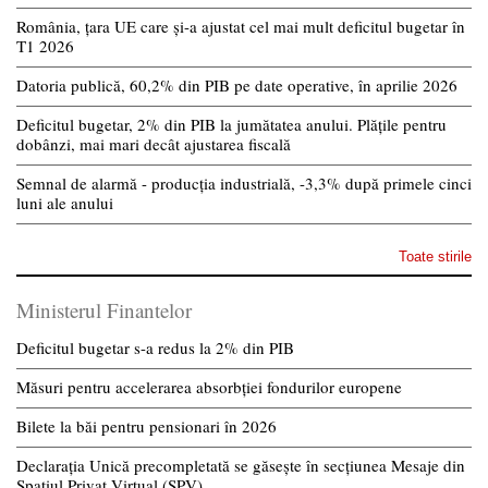
România, țara UE care și-a ajustat cel mai mult deficitul bugetar în
T1 2026
Datoria publică, 60,2% din PIB pe date operative, în aprilie 2026
Deficitul bugetar, 2% din PIB la jumătatea anului. Plățile pentru
dobânzi, mai mari decât ajustarea fiscală
Semnal de alarmă - producția industrială, -3,3% după primele cinci
luni ale anului
Toate stirile
Ministerul Finantelor
Deficitul bugetar s-a redus la 2% din PIB
Măsuri pentru accelerarea absorbției fondurilor europene
Bilete la băi pentru pensionari în 2026
Declarația Unică precompletată se găsește în secțiunea Mesaje din
Spațiul Privat Virtual (SPV)