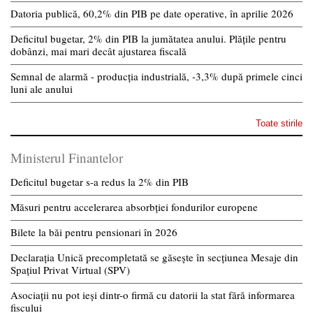
Datoria publică, 60,2% din PIB pe date operative, în aprilie 2026
Deficitul bugetar, 2% din PIB la jumătatea anului. Plățile pentru
dobânzi, mai mari decât ajustarea fiscală
Semnal de alarmă - producția industrială, -3,3% după primele cinci
luni ale anului
Toate stirile
Ministerul Finantelor
Deficitul bugetar s-a redus la 2% din PIB
Măsuri pentru accelerarea absorbției fondurilor europene
Bilete la băi pentru pensionari în 2026
Declarația Unică precompletată se găsește în secțiunea Mesaje din
Spațiul Privat Virtual (SPV)
Asociații nu pot ieși dintr-o firmă cu datorii la stat fără informarea
fiscului