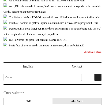
Au dreptul casele de schimb valutar să-mi refuze bancnote euro vechi?
Am plătit rata la credit în avans, însă banca m-a amenințat cu raportarea la Biroul de
Credit, pentru că am poprire (actualizat)
Creditele cu dobânzi ROBOR reprezintă doar 18% din totalul împrumuturilor în lei
Prostia și domnia se plătesc, spune o doamnă care a "investit" în programul Brua
Despăgubirile de la bănci pentru creditele cu ROBOR s-ar putea obține abia peste 5
ani; exemplu de calcul al unui potențial prejudiciu
BCR a vorbit "pe șleau" cu oamenii despre ROBOR
Poate face cineva un credit online pe numele meu, doar cu buletinul?
Vezi toate stirile
English
Contact
Curs valutar
BNR
Alte Banci