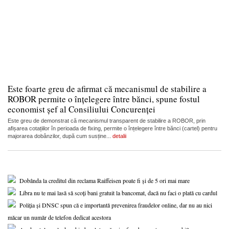
Este foarte greu de afirmat că mecanismul de stabilire a
ROBOR permite o înțelegere între bănci, spune fostul
economist șef al Consiliului Concurenței
Este greu de demonstrat că mecanismul transparent de stabilire a ROBOR, prin
afișarea cotațiilor în perioada de fixing, permite o înțelegere între bănci (cartel) pentru
majorarea dobânzilor, după cum susține...
detalii
Dobânda la creditul din reclama Raiffeisen poate fi și de 5 ori mai mare
Libra nu te mai lasă să scoți bani gratuit la bancomat, dacă nu faci o plată cu cardul
Poliția și DNSC spun că e importantă prevenirea fraudelor online, dar nu au nici
măcar un număr de telefon dedicat acestora