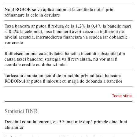
Noul ROBOR se va aplica automat la creditele noi si prin
refinantare la cele in derulare
Taxa bancara ar putea fi redusa de la 1,2% la 0,4% la bancile mari
si 0,2% la cele mici, insa bancherii avertizeaza ca indiferent de
nivelul acesteia, intermedierea financiara va scadea iar dobanzile
vor creste
Raiffeisen anunta ca activitatea bancii a incetinit substantial din
cauza taxei bancare; strategia va fi reevaluata, nu vor mai fi
acordate credite cu dobanzi mici
Tariceanu anunta un acord de principiu privind taxa bancara:
ROBOR-ul ar putea fi inlocuit cu marja de dobanda a bancilor
Toate stirile
Statistici BNR
Deficitul contului curent, cu 5% mai mic după primele cinci luni
ale anului