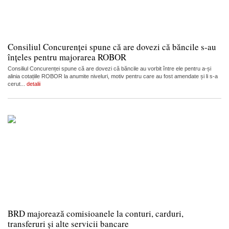
Consiliul Concurenței spune că are dovezi că băncile s-au
înțeles pentru majorarea ROBOR
Consiliul Concurenței spune că are dovezi că băncile au vorbit între ele pentru a-și
alinia cotațiile ROBOR la anumite niveluri, motiv pentru care au fost amendate și li s-a
cerut...
detalii
BRD majorează comisioanele la conturi, carduri,
transferuri și alte servicii bancare