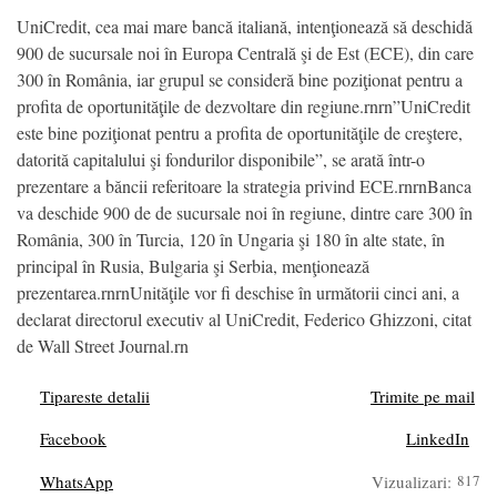
UniCredit, cea mai mare bancă italiană, intenţionează să deschidă
900 de sucursale noi în Europa Centrală şi de Est (ECE), din care
300 în România, iar grupul se consideră bine poziţionat pentru a
profita de oportunităţile de dezvoltare din regiune.rnrn”UniCredit
este bine poziţionat pentru a profita de oportunităţile de creştere,
datorită capitalului şi fondurilor disponibile”, se arată într-o
prezentare a băncii referitoare la strategia privind ECE.rnrnBanca
va deschide 900 de de sucursale noi în regiune, dintre care 300 în
România, 300 în Turcia, 120 în Ungaria şi 180 în alte state, în
principal în Rusia, Bulgaria şi Serbia, menţionează
prezentarea.rnrnUnităţile vor fi deschise în următorii cinci ani, a
declarat directorul executiv al UniCredit, Federico Ghizzoni, citat
de Wall Street Journal.rn
Tipareste detalii
Trimite pe mail
Facebook
LinkedIn
WhatsApp
Vizualizari:
817