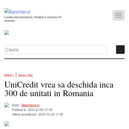
Lauda mă rușinează, fiindcă o cerșesc în
ascuns.
|
BANCI
Stirea Zilei
UniCredit vrea sa deschida inca
300 de unitati in Romania
Autor:
Bancherul.ro
Publicat la: 2010-12-02 17:40
Ultima actualizare: 2010-12-02 17:40