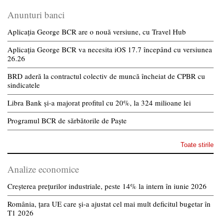
Anunturi banci
Aplicația George BCR are o nouă versiune, cu Travel Hub
Aplicația George BCR va necesita iOS 17.7 începând cu versiunea
26.26
BRD aderă la contractul colectiv de muncă încheiat de CPBR cu
sindicatele
Libra Bank și-a majorat profitul cu 20%, la 324 milioane lei
Programul BCR de sărbătorile de Paște
Toate stirile
Analize economice
Creșterea prețurilor industriale, peste 14% la intern în iunie 2026
România, țara UE care și-a ajustat cel mai mult deficitul bugetar în
T1 2026