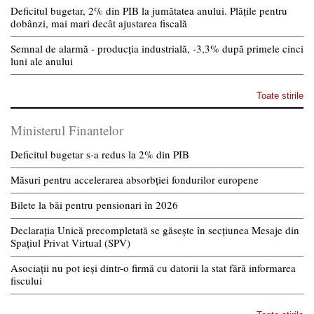
Deficitul bugetar, 2% din PIB la jumătatea anului. Plățile pentru
dobânzi, mai mari decât ajustarea fiscală
Semnal de alarmă - producția industrială, -3,3% după primele cinci
luni ale anului
Toate stirile
Ministerul Finantelor
Deficitul bugetar s-a redus la 2% din PIB
Măsuri pentru accelerarea absorbției fondurilor europene
Bilete la băi pentru pensionari în 2026
Declarația Unică precompletată se găsește în secțiunea Mesaje din
Spațiul Privat Virtual (SPV)
Asociații nu pot ieși dintr-o firmă cu datorii la stat fără informarea
fiscului