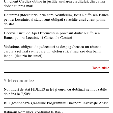
Un client Credius obtine in justitie anularea creditului, din cauza
dobanzii prea mari
Hotararea judecatoriei prin care Aedificium, fosta Raiffeisen Banca
pentru Locuinte, si statul sunt obligati sa achite unui client prima
de stat
Decizia Curtii de Apel Bucuresti in procesul dintre Raiffeisen
Banca pentru Locuinte si Curtea de Conturi
Vodafone, obligata de judecatori sa despagubeasca un abonat
caruia a refuzat sa-i repare un telefon stricat sau sa-i dea banii
inapoi (decizia instantei)
Toate stirile
Stiri economice
Noi titluri de stat FIDELIS în lei și euro, cu dobânzi neimpozabile
de pânã la 7,50%
BID gestionează granturile Programului Diaspora Investește Acasă
Ratingul României, confirmat la Baa3