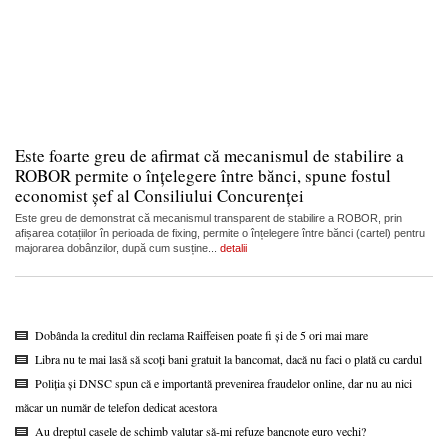
Este foarte greu de afirmat că mecanismul de stabilire a
ROBOR permite o înțelegere între bănci, spune fostul
economist șef al Consiliului Concurenței
Este greu de demonstrat că mecanismul transparent de stabilire a ROBOR, prin
afișarea cotațiilor în perioada de fixing, permite o înțelegere între bănci (cartel) pentru
majorarea dobânzilor, după cum susține...
detalii
Dobânda la creditul din reclama Raiffeisen poate fi și de 5 ori mai mare
Libra nu te mai lasă să scoți bani gratuit la bancomat, dacă nu faci o plată cu cardul
Poliția și DNSC spun că e importantă prevenirea fraudelor online, dar nu au nici
măcar un număr de telefon dedicat acestora
Au dreptul casele de schimb valutar să-mi refuze bancnote euro vechi?