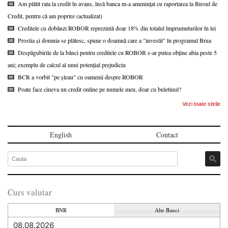
Am plătit rata la credit în avans, însă banca m-a amenințat cu raportarea la Biroul de
Credit, pentru că am poprire (actualizat)
Creditele cu dobânzi ROBOR reprezintă doar 18% din totalul împrumuturilor în lei
Prostia și domnia se plătesc, spune o doamnă care a "investit" în programul Brua
Despăgubirile de la bănci pentru creditele cu ROBOR s-ar putea obține abia peste 5
ani; exemplu de calcul al unui potențial prejudiciu
BCR a vorbit "pe șleau" cu oamenii despre ROBOR
Poate face cineva un credit online pe numele meu, doar cu buletinul?
Vezi toate stirile
English
Contact
Curs valutar
BNR
Alte Banci
08.08.2026