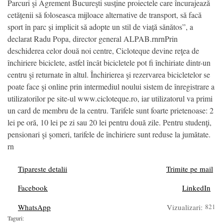
Parcuri şi Agrement Bucureşti susține proiectele care încurajează
cetățenii să foloseasca mijloace alternative de transport, să facă
sport în parc și implicit să adopte un stil de viață sănătos”, a
declarat Radu Popa, director general ALPAB.rnrnPrin
deschiderea celor două noi centre, Cicloteque devine reţea de
închiriere biciclete, astfel încât bicicletele pot fi închiriate dintr-un
centru şi returnate în altul. Închirierea şi rezervarea bicicletelor se
poate face şi online prin intermediul noului sistem de înregistrare a
utilizatorilor pe site-ul www.cicloteque.ro, iar utilizatorul va primi
un card de membru de la centru. Tarifele sunt foarte prietenoase: 2
lei pe oră, 10 lei pe zi sau 20 lei pentru două zile. Pentru studenţi,
pensionari şi şomeri, tarifele de închiriere sunt reduse la jumătate.
rn
Tipareste detalii
Trimite pe mail
Facebook
LinkedIn
WhatsApp
Vizualizari:
821
Taguri: