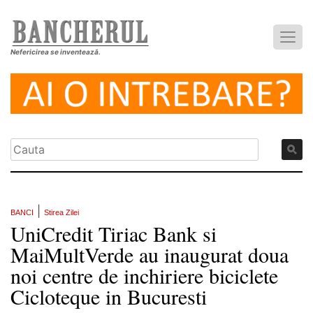
Nefericirea se inventează.
|
BANCI
Stirea Zilei
UniCredit Tiriac Bank si
MaiMultVerde au inaugurat doua
noi centre de inchiriere biciclete
Cicloteque in Bucuresti