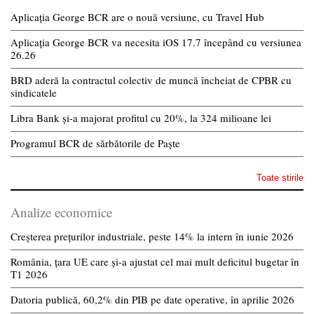
Aplicația George BCR are o nouă versiune, cu Travel Hub
Aplicația George BCR va necesita iOS 17.7 începând cu versiunea
26.26
BRD aderă la contractul colectiv de muncă încheiat de CPBR cu
sindicatele
Libra Bank și-a majorat profitul cu 20%, la 324 milioane lei
Programul BCR de sărbătorile de Paște
Toate stirile
Analize economice
Creșterea prețurilor industriale, peste 14% la intern în iunie 2026
România, țara UE care și-a ajustat cel mai mult deficitul bugetar în
T1 2026
Datoria publică, 60,2% din PIB pe date operative, în aprilie 2026