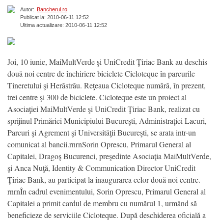
Autor:
Bancherul.ro
Publicat la: 2010-06-11 12:52
Ultima actualizare: 2010-06-11 12:52
Joi, 10 iunie, MaiMultVerde şi UniCredit Ţiriac Bank au deschis
două noi centre de închiriere biciclete Cicloteque în parcurile
Tineretului şi Herăstrău. Reţeaua Cicloteque numără, în prezent,
trei centre şi 300 de biciclete. Cicloteque este un proiect al
Asociaţiei MaiMultVerde şi UniCredit Ţiriac Bank, realizat cu
sprijinul Primăriei Municipiului Bucureşti, Administraţiei Lacuri,
Parcuri şi Agrement şi Universităţii Bucureşti, se arata intr-un
comunicat al bancii.rnrnSorin Oprescu, Primarul General al
Capitalei, Dragoş Bucurenci, preşedinte Asociaţia MaiMultVerde,
şi Anca Nuţă, Identity & Communication Director UniCredit
Ţiriac Bank, au participat la inaugurarea celor două noi centre.
rnrnÎn cadrul evenimentului, Sorin Oprescu, Primarul General al
Capitalei a primit cardul de membru cu numărul 1, urmând să
beneficieze de serviciile Cicloteque. După deschiderea oficială a