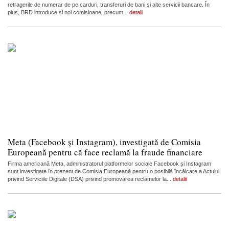
retragerile de numerar de pe carduri, transferuri de bani și alte servicii bancare. În
plus, BRD introduce și noi comisioane, precum...
detalii
Meta (Facebook și Instagram), investigată de Comisia
Europeană pentru că face reclamă la fraude financiare
Firma americană Meta, administratorul platformelor sociale Facebook și Instagram
sunt investigate în prezent de Comisia Europeană pentru o posibilă încălcare a Actului
privind Serviciile Digitale (DSA) privind promovarea reclamelor la...
detalii