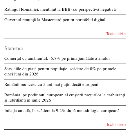
Ratingul României, menținut la BBB- cu perspectivă negativă
Guvernul renunță la Mastercard pentru portofelul digital
Toate stirile
Statistici
Comerțul cu amănuntul, -5,7% pe prima jumătate a anului
Serviciile de piață pentru populație, scădere de 8% pe primele
cinci luni din 2026
Românii muncesc cu 5 ani mai puțin decât europenii
România, pe podiumul european al creșterii prețurilor la carburanți
și lubrifianți în iunie 2026
Inflația anuală, în scădere la 9,2% după metodologia europeană
Toate stirile