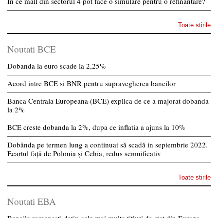
In ce mall din sectorul 4 pot face o simulare pentru o refinantare?
Toate stirile
Noutati BCE
Dobanda la euro scade la 2,25%
Acord intre BCE si BNR pentru supravegherea bancilor
Banca Centrala Europeana (BCE) explica de ce a majorat dobanda
la 2%
BCE creste dobanda la 2%, dupa ce inflatia a ajuns la 10%
Dobânda pe termen lung a continuat să scadă in septembrie 2022.
Ecartul față de Polonia și Cehia, redus semnificativ
Toate stirile
Noutati EBA