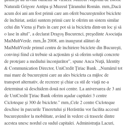
Naturală Grigore Antipa şi Muzeul Ţăranului Român. rnrn„Dacă
acum doi ani am fost primii care am oferit bucureştenilor biciclete
de închiriat, astăzi suntem primii care le oferim un sistem similar
celui din Viena şi Paris în care pot să ia bicicleta dintr-un loc şi să
o lase în altul”, a declarat Dragoş Bucurenci, preşedinte Asociaţia
MaiMultVerde. rnrn„În 2008, am inaugurat alături de
MaiMultVerde primul centru de închiriere biciclete din Bucureşti,
convinşi fiind că trebuie să acţionăm şi să oferim soluţii concrete
de protejare a mediului înconjurător”, spune Anca Nuţă, Identity
& Communication Director, UniCredit Ţiriac Bank. „Numărul tot
mai mare de bucureşteni care au ales bicicleta ca mijloc de
transport alternativ, de recreere şi chiar ca stil de viaţă ne-a
determinat să deschidem două noi centre. La aniversarea de 3 ani
de UniCredit Ţiriac Bank oferim aşadar capitalei 3 centre
Cicloteque şi 300 de biciclete.” rnrn„Cele 2 centre Cicloteque
deschise în parcurile Tineretului și Herăstrău vor facilita accesul
bucureștenilor la mobilitate, având în vedere că traseele dintre
acestea unesc nordul cu sudul capitalei. Administraţia Lacuri,