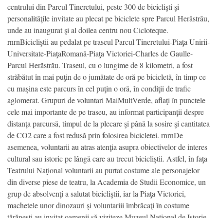
centrului din Parcul Tineretului, peste 300 de biciclişti şi
personalităţile invitate au plecat pe biciclete spre Parcul Herăstrău,
unde au inaugurat şi al doilea centru nou Cicloteque.
rnrnBicicliştii au pedalat pe traseul Parcul Tineretului-Piaţa Unirii-
Universitate-PiaţaRomană-Piaţa Victoriei-Charles de Gaulle-
Parcul Herăstrău. Traseul, cu o lungime de 8 kilometri, a fost
străbătut în mai puţin de o jumătate de oră pe bicicletă, în timp ce
cu maşina este parcurs în cel puţin o oră, în condiţii de trafic
aglomerat. Grupuri de voluntari MaiMultVerde, aflaţi în punctele
cele mai importante de pe traseu, au informat participanţii despre
distanţa parcursă, timpul de la plecare şi până la sosire şi cantitatea
de CO2 care a fost redusă prin folosirea bicicletei. rnrnDe
asemenea, voluntarii au atras atenţia asupra obiectivelor de interes
cultural sau istoric pe lângă care au trecut bicicliştii. Astfel, în faţa
Teatrului Naţional voluntarii au purtat costume ale personajelor
din diverse piese de teatru, la Academia de Studii Economice, un
grup de absolvenţi a salutat bicicliştii, iar la Piaţa Victoriei,
machetele unor dinozauri şi voluntariii îmbrăcaţi în costume
ţărăneşti au invitat oamenii să viziteze Muzeul Naţional de Istorie