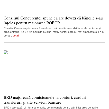
Consiliul Concurenței spune că are dovezi că băncile s-au
înțeles pentru majorarea ROBOR
Consiliul Concurenței spune că are dovezi că băncile au vorbit între ele pentru a-și
alinia cotațiile ROBOR la anumite niveluri, motiv pentru care au fost amendate și li s-a
cerut...
detalii
BRD majorează comisioanele la conturi, carduri,
transferuri și alte servicii bancare
BRD majorează, din luna octombrie, comisioanele pentru administrarea conturilor,