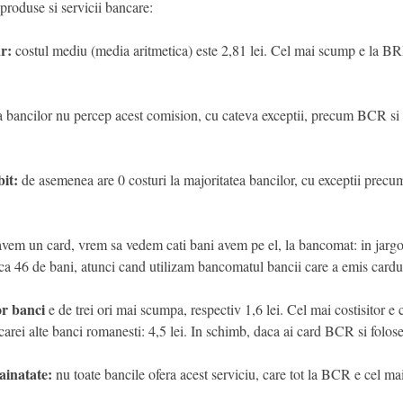
produse si servicii bancare:
r:
costul mediu (media aritmetica) este 2,81 lei. Cel mai scump e la BRD
a bancilor nu percep acest comision, cu cateva exceptii, precum BCR s
it:
de asemenea are 0 costuri la majoritatea bancilor, cu exceptii precu
vem un card, vrem sa vedem cati bani avem pe el, la bancomat: in jarg
dica 46 de bani, atunci cand utilizam bancomatul bancii care a emis cardu
or banci
e de trei ori mai scumpa, respectiv 1,6 lei. Cel mai costisitor e
rei alte banci romanesti: 4,5 lei. In schimb, daca ai card BCR si folos
ainatate:
nu toate bancile ofera acest serviciu, care tot la BCR e cel mai