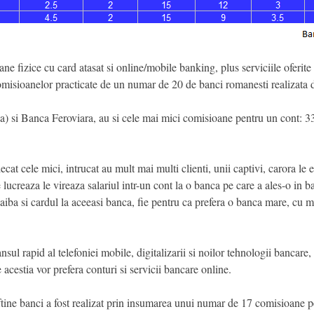
ne fizice cu card atasat si online/mobile banking, plus serviciile oferite
comisioanelor practicate de un numar de 20 de banci romanesti realizata
) si Banca Feroviara, au si cele mai mici comisioane pentru un cont: 33,
at cele mici, intrucat au mult mai multi clienti, unii captivi, carora le e
 lucreaza le vireaza salariul intr-un cont la o banca pe care a ales-o in ba
 aiba si cardul la aceeasi banca, fie pentru ca prefera o banca mare, cu
nsul rapid al telefoniei mobile, digitalizarii si noilor tehnologii bancare, 
e acestia vor prefera conturi si servicii bancare online.
eftine banci a fost realizat prin insumarea unui numar de 17 comisioane p