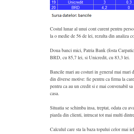
Costul lunar al unui cont curent pentru persoa
la o medie de 56 de lei, rezulta din analiza 
Doua banci mici, Patria Bank (fosta Carpatica
BRD, cu 85,7 lei, si Unicredit, cu 83,3 lei.
Bancile mari au costuri in general mai mari dec
din diverse motive: fie pentru ca firma la care
pentru ca au un credit si e mai convenabil sa
casa.
Situatia se schimba insa, treptat, odata cu ava
piarda din clienti, intrucat tot mai multi dintr
Calculul care sta la baza topului celor mai i