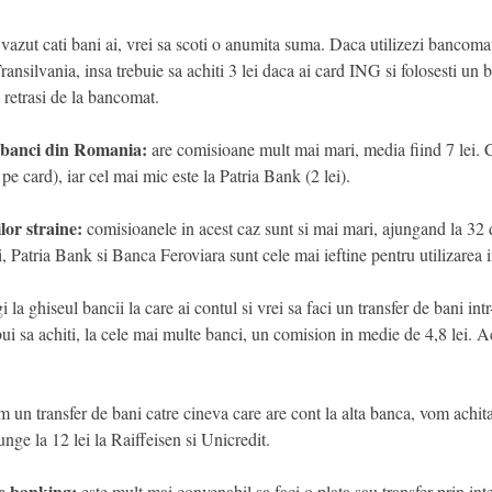
vazut cati bani ai, vrei sa scoti o anumita suma. Daca utilizezi bancomat
nsilvania, insa trebuie sa achiti 3 lei daca ai card ING si folosesti un 
i retrasi de la bancomat.
 banci din Romania:
are comisioane mult mai mari, media fiind 7 lei.
pe card), iar cel mai mic este la Patria Bank (2 lei).
or straine:
comisioanele in acest caz sunt si mai mari, ajungand la 32 de
, Patria Bank si Banca Feroviara sunt cele mai ieftine pentru utilizarea in
la ghiseul bancii la care ai contul si vrei sa faci un transfer de bani int
bui sa achiti, la cele mai multe banci, un comision in medie de 4,8 lei. Ac
 un transfer de bani catre cineva care are cont la alta banca, vom achit
unge la 12 lei la Raiffeisen si Unicredit.
le banking:
este mult mai convenabil sa faci o plata sau transfer prin int