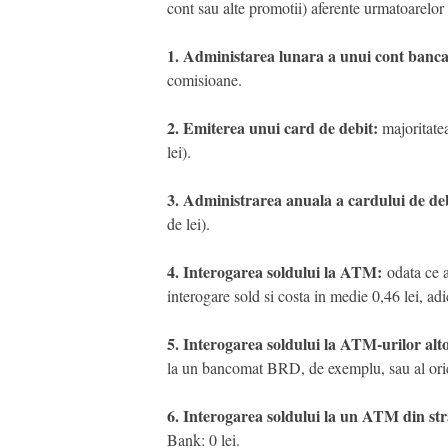
cont sau alte promotii) aferente urmatoarelor 
1. Administarea lunara a unui cont banca
comisioane.
2. Emiterea unui card de debit:
majoritate
lei).
3. Administrarea anuala a cardului de deb
de lei).
4. Interogarea soldului la ATM:
odata ce a
interogare sold si costa in medie 0,46 lei, a
5. Interogarea soldului la ATM-urilor alt
la un bancomat BRD, de exemplu, sau al orica
6. Interogarea soldului la un ATM din str
Bank: 0 lei.