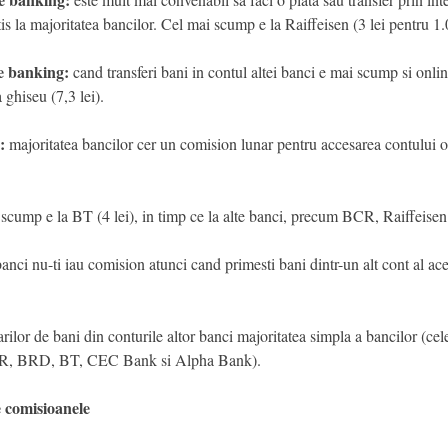
atis la majoritatea bancilor. Cel mai scump e la Raiffeisen (3 lei pentru 1.0
le banking:
cand transferi bani in contul altei banci e mai scump si onlin
a ghiseu (7,3 lei).
:
majoritatea bancilor cer un comision lunar pentru accesarea contului 
scump e la BT (4 lei), in timp ce la alte banci, precum BCR, Raiffeisen 
anci nu-ti iau comision atunci cand primesti bani dintr-un alt cont al ac
arilor de bani din conturile altor banci majoritatea simpla a bancilor (cele
(BCR, BRD, BT, CEC Bank si Alpha Bank).
omisioanele