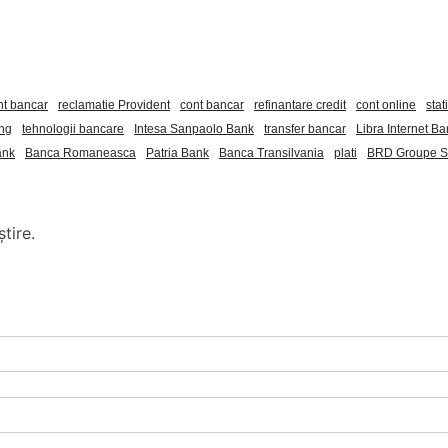
nt bancar
reclamatie Provident
cont bancar
refinantare credit
cont online
stat
ing
tehnologii bancare
Intesa Sanpaolo Bank
transfer bancar
Libra Internet B
ank
Banca Romaneasca
Patria Bank
Banca Transilvania
plati
BRD Groupe So
tire.