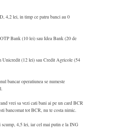
, 4,2 lei, in timp ce patru banci au 0
i OTP Bank (10 lei) sau Idea Bank (20 de
m Unicredit (12 lei) sau Credit Agricole (54
onul bancar operatiunea se numeste
l.
 cand vrei sa vezi cati bani ai pe un card BCR
esti bancomat tot BCR, nu te costa nimic.
 scump, 4,5 lei, iar cel mai putin e la ING