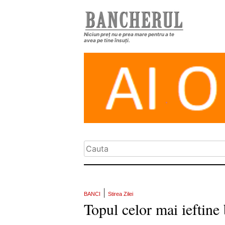
Niciun preț nu e prea mare pentru a te
avea pe tine însuți.
|
BANCI
Stirea Zilei
Topul celor mai ieftine