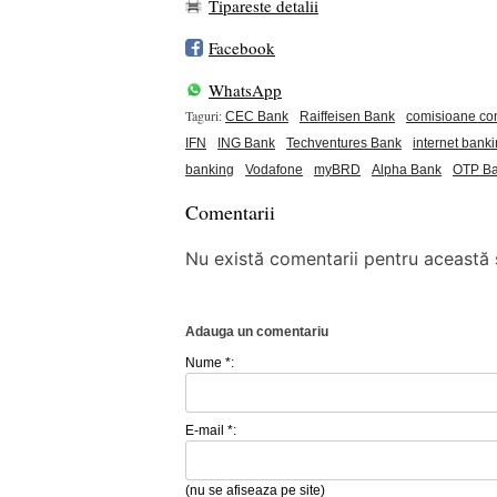
Tipareste detalii
Facebook
WhatsApp
Taguri:
CEC Bank
Raiffeisen Bank
comisioane co
IFN
ING Bank
Techventures Bank
internet bank
banking
Vodafone
myBRD
Alpha Bank
OTP B
Comentarii
Nu există comentarii pentru această ș
Adauga un comentariu
Nume *:
E-mail *:
(nu se afiseaza pe site)