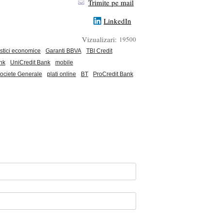
Trimite pe mail
LinkedIn
Vizualizari:
19500
istici economice
Garanti BBVA
TBI Credit
ank
UniCredit Bank
mobile
ciete Generale
plati online
BT
ProCredit Bank