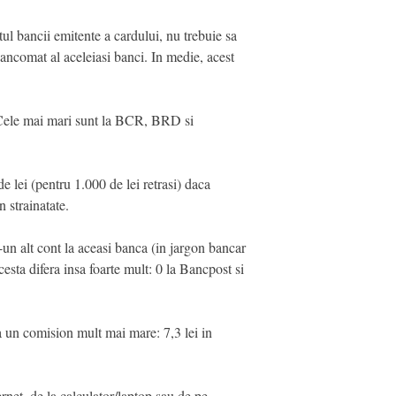
ul bancii emitente a cardului, nu trebuie sa
bancomat al aceleiasi banci. In medie, acest
 Cele mai mari sunt la BCR, BRD si
 lei (pentru 1.000 de lei retrasi) daca
 strainatate.
r-un alt cont la aceasi banca (in jargon bancar
esta difera insa foarte mult: 0 la Bancpost si
a un comision mult mai mare: 7,3 lei in
ernet, de la calculator/laptop sau de pe