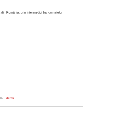
 din România, prin intermediul bancomatelor
la...
detalii