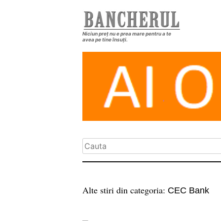
Niciun preț nu e prea mare pentru a te
avea pe tine însuți.
Alte stiri din categoria:
CEC Bank