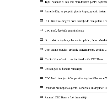
Topul băncilor cu cele mai mari dobânzi pentru depozitel
Facturile Digi se pot plăti și prin Ropay, gratuit, instan
CEC Bank: respingem orice acuzație de manipulare a 
CEC Bank deschide agenții digitale
De ce să-i faci aplicație bancară copilului, în loc să-i da
Cont online gratuit și aplicație bancară pentru copii l
Credite Noua Casă cu dobândă redusă la CEC Bank
Ce ratinguri au băncile românești
CEC Bank finanțează Cooperativa Agricolă Romsuin Tr
Dobândă promoțională pentru depozitele cu depuneri u
Ratingul CEC Bank a fost îmbunătățit