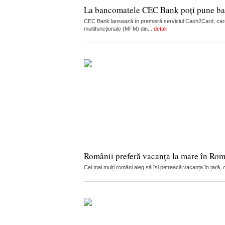
La bancomatele CEC Bank poți pune ban
CEC Bank lansează în premieră serviciul Cash2Card, care
multifuncționale (MFM) din...
detalii
Românii preferă vacanța la mare în Ro
Cei mai mulți români aleg să își petreacă vacanța în țară, op