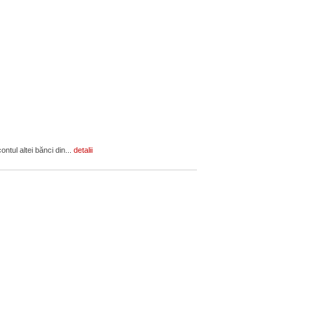
ontul altei bănci din...
detalii