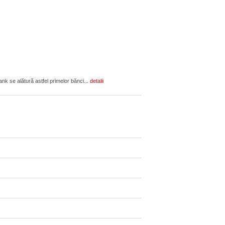
nk se alătură astfel primelor bănci...
detalii