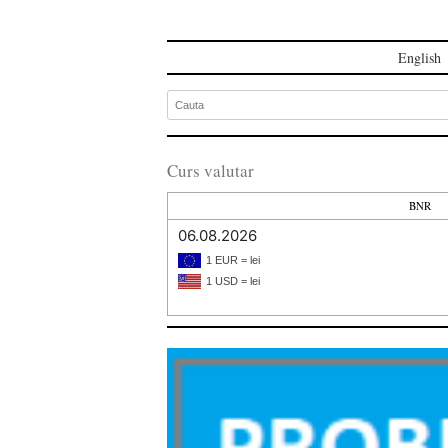
English
Curs valutar
BNR
06.08.2026
1 EUR = lei
1 USD = lei