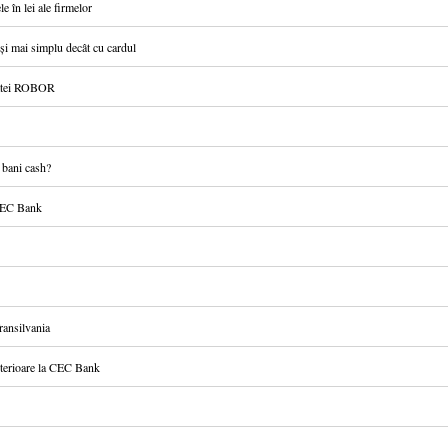
e în lei ale firmelor
t și mai simplu decât cu cardul
ratei ROBOR
i bani cash?
a CEC Bank
ansilvania
lterioare la CEC Bank