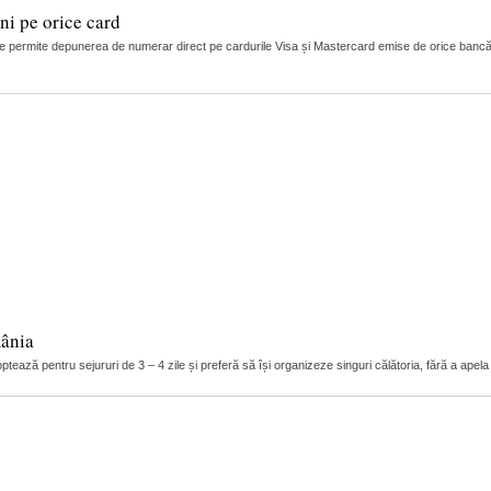
i pe orice card
 permite depunerea de numerar direct pe cardurile Visa și Mastercard emise de orice bancă
mânia
tează pentru sejururi de 3 – 4 zile și preferă să își organizeze singuri călătoria, fără a apela 