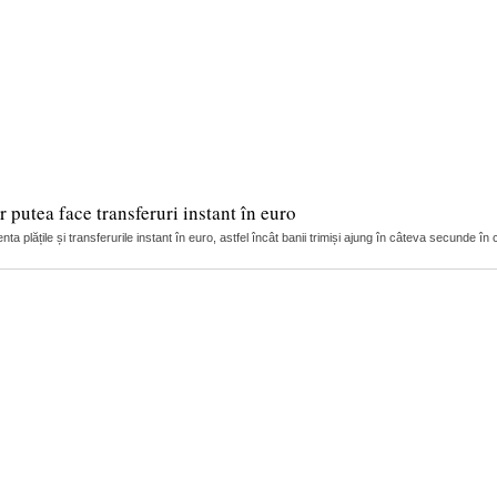
 putea face transferuri instant în euro
ta plățile și transferurile instant în euro, astfel încât banii trimiși ajung în câteva secunde în c