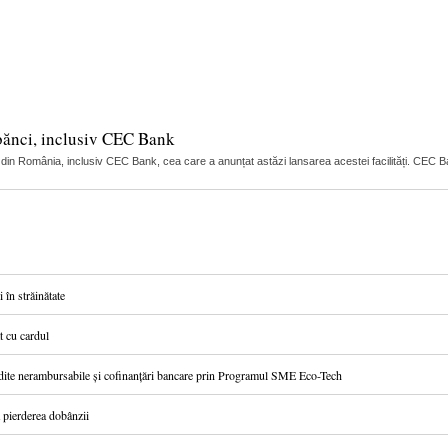
6 bănci, inclusiv CEC Bank
 din România, inclusiv CEC Bank, cea care a anunțat astăzi lansarea acestei facilități. CEC Ba
 în străinătate
t cu cardul
 credite nerambursabile și cofinanțări bancare prin Programul SME Eco-Tech
ă pierderea dobânzii