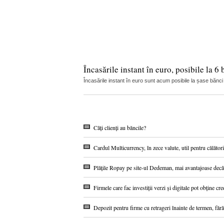
Încasările instant în euro, posibile la 
Încasările instant în euro sunt acum posibile la șase bănci
Câți clienți au băncile?
Cardul Multicurrency, în zece valute, util pentru călătorii
Plățile Ropay pe site-ul Dedeman, mai avantajoase decâ
Firmele care fac investiții verzi și digitale pot obține
Depozit pentru firme cu retrageri înainte de termen, făr