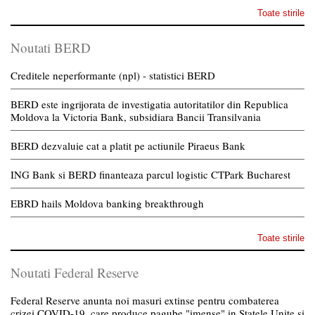
Toate stirile
Noutati BERD
Creditele neperformante (npl) - statistici BERD
BERD este ingrijorata de investigatia autoritatilor din Republica
Moldova la Victoria Bank, subsidiara Bancii Transilvania
BERD dezvaluie cat a platit pe actiunile Piraeus Bank
ING Bank si BERD finanteaza parcul logistic CTPark Bucharest
EBRD hails Moldova banking breakthrough
Toate stirile
Noutati Federal Reserve
Federal Reserve anunta noi masuri extinse pentru combaterea
crizei COVID-19, care produce pagube "imense" in Statele Unite si