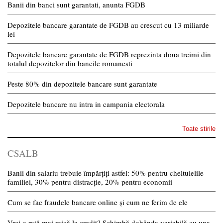
Banii din banci sunt garantati, anunta FGDB
Depozitele bancare garantate de FGDB au crescut cu 13 miliarde
lei
Depozitele bancare garantate de FGDB reprezinta doua treimi din
totalul depozitelor din bancile romanesti
Peste 80% din depozitele bancare sunt garantate
Depozitele bancare nu intra in campania electorala
Toate stirile
CSALB
Banii din salariu trebuie împărțiți astfel: 50% pentru cheltuielile
familiei, 30% pentru distracție, 20% pentru economii
Cum se fac fraudele bancare online și cum ne ferim de ele
Vrei o rată mai mică la credit? Schimbă dobânda variabilă cu una