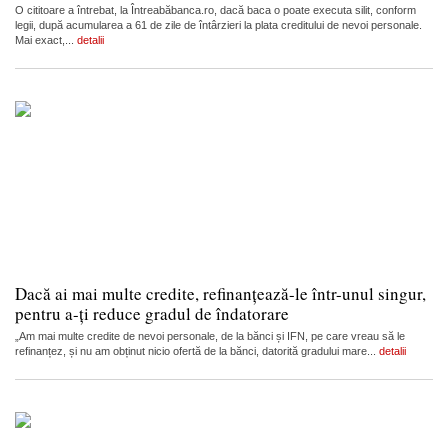
O cititoare a întrebat, la Întreabăbanca.ro, dacă baca o poate executa silit, conform
legii, după acumularea a 61 de zile de întârzieri la plata creditului de nevoi personale.
Mai exact,...
detalii
Dacă ai mai multe credite, refinanțează-le într-unul singur,
pentru a-ți reduce gradul de îndatorare
„Am mai multe credite de nevoi personale, de la bănci și IFN, pe care vreau să le
refinanțez, și nu am obținut nicio ofertă de la bănci, datorită gradului mare...
detalii