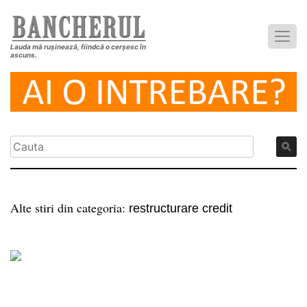
Lauda mă rușinează, fiindcă o cerșesc în
ascuns.
Alte stiri din categoria:
restructurare credit