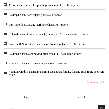
Au venit cu contractul la poartă și m-au mințit cu refinanțarea
Ce drepturi am, dacă nu pot plăti rata la bancă?
Cum scap de dobânzile mari la creditele IFN-urilor?
Unicredit vrea să mă execute silit, în loc să mă ajute să plătesc datoria
Poate un IFN să mă execute silit pentru mai puțin de 10.000 de lei?
Ce drepturi legale am privind plata creditului, dacă ajung șomer?
Ai dreptul să anulezi un credit, dacă rata e prea mare
Agentul iCredit mă amenință că îmi caută toată familia, dacă nu aduc ratele la zi. Are
voie?
Vezi toate stirile
English
Contact