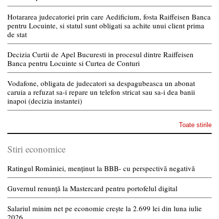
Hotararea judecatoriei prin care Aedificium, fosta Raiffeisen Banca
pentru Locuinte, si statul sunt obligati sa achite unui client prima
de stat
Decizia Curtii de Apel Bucuresti in procesul dintre Raiffeisen
Banca pentru Locuinte si Curtea de Conturi
Vodafone, obligata de judecatori sa despagubeasca un abonat
caruia a refuzat sa-i repare un telefon stricat sau sa-i dea banii
inapoi (decizia instantei)
Toate stirile
Stiri economice
Ratingul României, menținut la BBB- cu perspectivă negativă
Guvernul renunță la Mastercard pentru portofelul digital
Salariul minim net pe economie crește la 2.699 lei din luna iulie
2026