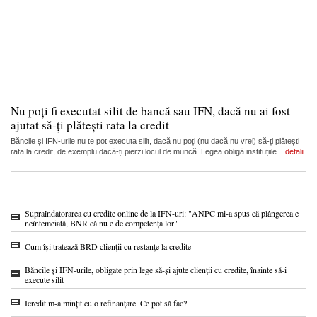
Nu poți fi executat silit de bancă sau IFN, dacă nu ai fost
ajutat să-ți plătești rata la credit
Băncile și IFN-urile nu te pot executa silit, dacă nu poți (nu dacă nu vrei) să-ți plătești
rata la credit, de exemplu dacă-ți pierzi locul de muncă. Legea obligă instituțiile...
detalii
Supraîndatorarea cu credite online de la IFN-uri: "ANPC mi-a spus că plângerea e
neîntemeiată, BNR că nu e de competența lor"
Cum își tratează BRD clienții cu restanțe la credite
Băncile și IFN-urile, obligate prin lege să-și ajute clienții cu credite, înainte să-i
execute silit
Icredit m-a mințit cu o refinanțare. Ce pot să fac?