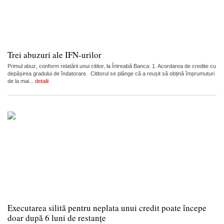
Trei abuzuri ale IFN-urilor
Primul abuz, conform relatării unui cititor, la Întreabă Banca: 1. Acordarea de credite cu
depășirea gradului de îndatorare. Cititorul se plânge că a reușit să obțină împrumuturi
de la mai...
detalii
Executarea silită pentru neplata unui credit poate începe
doar după 6 luni de restanțe