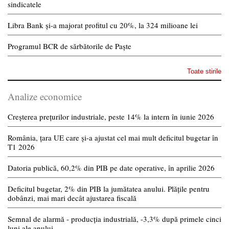
sindicatele
Libra Bank și-a majorat profitul cu 20%, la 324 milioane lei
Programul BCR de sărbătorile de Paște
Toate stirile
Analize economice
Creșterea prețurilor industriale, peste 14% la intern în iunie 2026
România, țara UE care și-a ajustat cel mai mult deficitul bugetar în
T1 2026
Datoria publică, 60,2% din PIB pe date operative, în aprilie 2026
Deficitul bugetar, 2% din PIB la jumătatea anului. Plățile pentru
dobânzi, mai mari decât ajustarea fiscală
Semnal de alarmă - producția industrială, -3,3% după primele cinci
luni ale anului