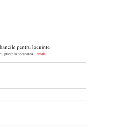
 bancile pentru locuinte
cu privire la acordarea...
detalii