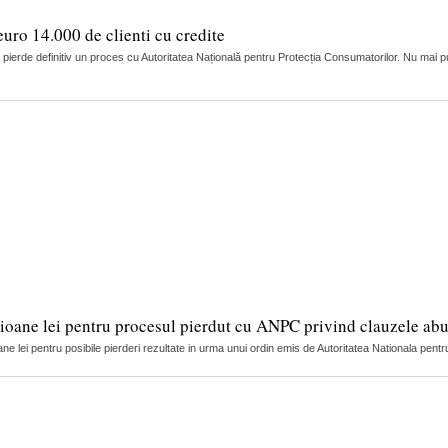
euro 14.000 de clienti cu credite
pierde definitiv un proces cu Autoritatea Națională pentru Protecția Consumatorilor. Nu mai puți
lioane lei pentru procesul pierdut cu ANPC privind clauzele abu
ane lei pentru posibile pierderi rezultate in urma unui ordin emis de Autoritatea Nationala pen