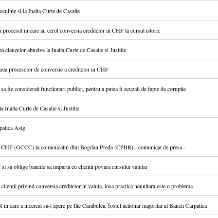
uinte si la Inalta Curte de Casatie
procesul in care au cerut conversia creditelor in CHF la cursul istoric
 clauzelor abuzive la Inalta Curte de Casatie si Justitie
carea proceselor de conversie a creditelor in CHF
a fie considerati functionari publici, pentru a putea fi acuzati de fapte de coruptie
Inalta Curte de Casatie si Justitie
patica Asig
(GCCC) la comunicatul dlui Bogdan Preda (CPBR) - comunicat de presa -
 si sa oblige bancile sa imparta cu clientii povara cursului valutar
clientii privind conversia creditelor in valuta, insa practica neunitara este o problema
n care a incercat sa-l apere pe Ilie Carabulea, fostul actionar majoritar al Bancii Carpatica