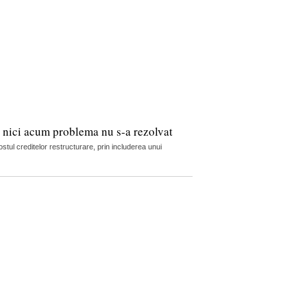
r nici acum problema nu s-a rezolvat
tul creditelor restructurare, prin includerea unui