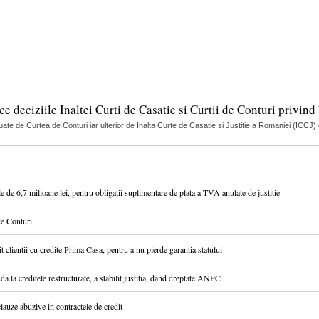
e deciziile Inaltei Curti de Casatie si Curtii de Conturi privind
luate de Curtea de Conturi iar ulterior de Inalta Curte de Casatie si Justitie a Romaniei (ICCJ) 
e 6,7 milioane lei, pentru obligatii suplimentare de plata a TVA anulate de justitie
de Conturi
t clientii cu credite Prima Casa, pentru a nu pierde garantia statului
a la creditele restructurate, a stabilit justitia, dand dreptate ANPC
clauze abuzive in contractele de credit