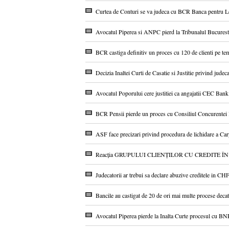
Curtea de Conturi se va judeca cu BCR Banca pentru Loc
Avocatul Piperea si ANPC pierd la Tribunalul Bucuresti 
BCR castiga definitiv un proces cu 120 de clienti pe tema
Decizia Inaltei Curti de Casatie si Justitie privind jude
Avocatul Poporului cere justitiei ca angajatii CEC Bank s
BCR Pensii pierde un proces cu Consiliul Concurentei la 
ASF face precizari privind procedura de lichidare a Car
Reacția GRUPULUI CLIENȚILOR CU CREDITE ÎN CHF 
Judecatorii ar trebui sa declare abuzive creditele in CHF
Bancile au castigat de 20 de ori mai multe procese decat 
Avocatul Piperea pierde la Inalta Curte procesul cu BNR i