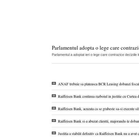
Parlamentul adopta o lege care contrazic
Parlamentul a adoptat ieri o lege care contrazice deciziile 
ANAF trebuie sa plateasca BCR Leasing dobanzi fiscale d
Raiffeisen Bank continua razboiul in justitie cu Curtea 
Raiffeisen Bank, acuzata ca se grabeste sa-si execute sili
Raiffeisen Bank si-a abuzat clientii, majorandu-le doband
Justitia a stabilit definitiv ca Raiffeisen Bank nu a avut 