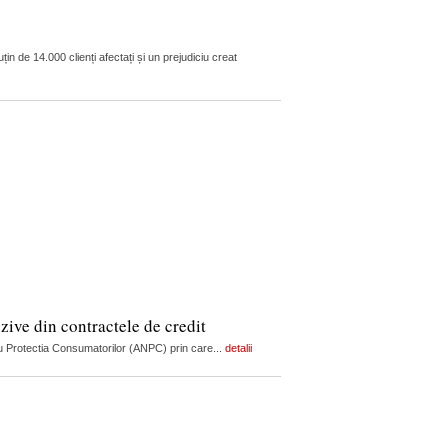
n de 14.000 clienți afectați și un prejudiciu creat
zive din contractele de credit
tru Protectia Consumatorilor (ANPC) prin care...
detalii