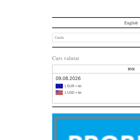
English
Curs valutar
BNR
09.08.2026
1 EUR = lei
1 USD = lei