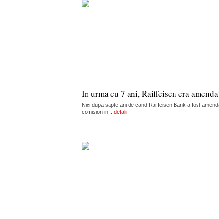
In urma cu 7 ani, Raiffeisen era amenda
Nici dupa sapte ani de cand Raiffeisen Bank a fost amendat
comision in...
detalii