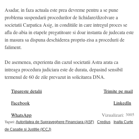
Asadar, in faza actuala este prea devreme pentru a se pune
problema suspendarii procedurilor de lichidare/dizolvare a
societatii Carpatica Asig, in conditiile in care intregul proces se
afla de-abia in etapele pregatitoare si doar instanta de judecata este
in masura sa dispuna deschiderea propriu-zisa a procedurii de
faliment.
De asemenea, experienta din cazul societatii Astra arata ca
intreaga procedura judiciara este de durata, depasind sensibil
termenul de 60 de zile prevazut in solicitarea DNA.
Tipareste detalii
Trimite pe mail
Facebook
LinkedIn
WhatsApp
Vizualizari:
3005
Taguri:
Autoritatea de Supraveghere Financiara (ASF)
Credius
Inalta Curte
de Casatie si Justitie (ICCJ)