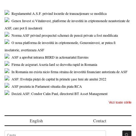
Regulamentul A.S.F. privind locurile de tranzacționare se modifica
Genox Invest si Vitalinvest, platforme de investitii in criptomonede neautorizate de
ASF, care pot fi inselatorii
Norma ASF privind prospectul schemei de pensii private a fost modificata
O noua platforma de investitii in criptomonede, Geneoninvest, ar putea fi
inselatorie, avertizeaza ASF
ASF a aprobat intrarea BERD in actionariatul Euroins
Firma de asigurari Axeria Iard se dezvolta rapid in Romania
In Romania nu exista nicio firma straina de investitii financiare autorizata de ASF
ASF: Evoluția pieței de capital în primele șase luni ale anului 2022
ASF prezinta in Parlament situatia din piata RCA
Decizii ASF: Condor Calin Paul, directorul BT Asset Management
Vezi toate stirile
English
Contact