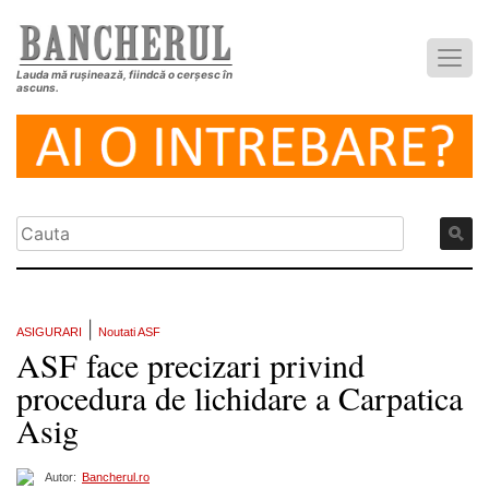
Lauda mă rușinează, fiindcă o cerșesc în
ascuns.
|
ASIGURARI
Noutati ASF
ASF face precizari privind
procedura de lichidare a Carpatica
Asig
Autor:
Bancherul.ro