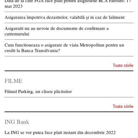
Data de la care FGA face plati pentru asigurarile RCA Euroins: 17
mai 2023
Asigurarea împotriva dezastrelor, valabilă și in caz de faliment
Asiguratii nu au nevoie de documente de confirmare a
cutremurului
Cum functioneaza o asigurare de viata Metropolitan pentru un
credit la Banca Transilvania?
Toate stirile
FILME
Filmul Parking, un cliseu plictisitor
Toate stirile
ING Bank
La ING se vor putea face plati instant din decembrie 2022