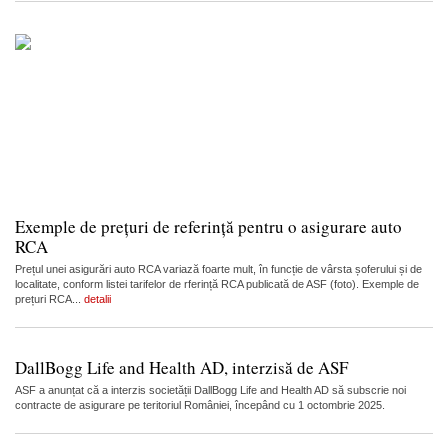
Exemple de prețuri de referință pentru o asigurare auto
RCA
Prețul unei asigurări auto RCA variază foarte mult, în funcție de vârsta șoferului și de
localitate, conform listei tarifelor de rferință RCA publicată de ASF (foto). Exemple de
prețuri RCA...
detalii
DallBogg Life and Health AD, interzisă de ASF
ASF a anunțat că a interzis societății DallBogg Life and Health AD să subscrie noi
contracte de asigurare pe teritoriul României, începând cu 1 octombrie 2025.