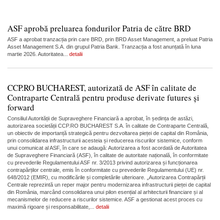
ASF aprobă preluarea fondurilor Patria de către BRD
ASF a aprobat tranzacția prin care BRD, prin BRD Asset Management, a preluat Patria
Asset Management S.A. din grupul Patria Bank. Tranzacția a fost anunțată în luna
martie 2026. Autoritatea...
detalii
CCP.RO BUCHAREST, autorizată de ASF în calitate de
Contraparte Centrală pentru produse derivate futures și
forward
Consiliul Autorității de Supraveghere Financiară a aprobat, în ședința de astăzi,
autorizarea societății CCP.RO BUCHAREST S.A. în calitate de Contraparte Centrală,
un obiectiv de importanță strategică pentru dezvoltarea pieței de capital din România,
prin consolidarea infrastructurii acesteia și reducerea riscurilor sistemice, conform
unui comunicat al ASF, în care se adaugă: Autorizarea a fost acordată de Autoritatea
de Supraveghere Financiară (ASF), în calitate de autoritate națională, în conformitate
cu prevederile Regulamentului ASF nr. 3/2013 privind autorizarea și funcționarea
contrapărților centrale, emis în conformitate cu prevederile Regulamentului (UE) nr.
648/2012 (EMIR), cu modificările și completările ulterioare. „Autorizarea Contrapărții
Centrale reprezintă un reper major pentru modernizarea infrastructurii pieței de capital
din România, marcând consolidarea unui pilon esențial al arhitecturii financiare și al
mecanismelor de reducere a riscurilor sistemice. ASF a gestionat acest proces cu
maximă rigoare și responsabilitate,...
detalii