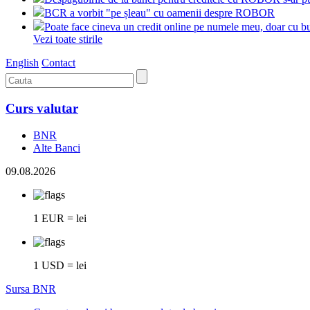
BCR a vorbit "pe șleau" cu oamenii despre ROBOR
Poate face cineva un credit online pe numele meu, doar cu bu
Vezi toate stirile
English
Contact
Curs valutar
BNR
Alte Banci
09.08.2026
1 EUR = lei
1 USD = lei
Sursa BNR