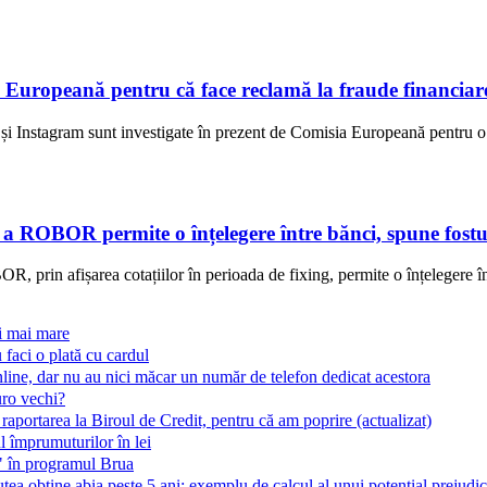
 Europeană pentru că face reclamă la fraude financiar
i Instagram sunt investigate în prezent de Comisia Europeană pentru o p
e a ROBOR permite o înțelegere între bănci, spune fostu
, prin afișarea cotațiilor în perioada de fixing, permite o înțelegere în
ri mai mare
 faci o plată cu cardul
line, dar nu au nici măcar un număr de telefon dedicat acestora
uro vechi?
 raportarea la Biroul de Credit, pentru că am poprire (actualizat)
 împrumuturilor în lei
t" în programul Brua
ea obține abia peste 5 ani; exemplu de calcul al unui potențial prejudic