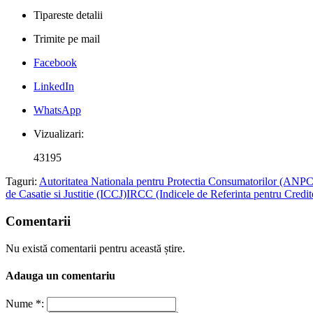
Tipareste detalii
Trimite pe mail
Facebook
LinkedIn
WhatsApp
Vizualizari:
43195
Taguri:
Autoritatea Nationala pentru Protectia Consumatorilor (ANPC
de Casatie si Justitie (ICCJ)
IRCC (Indicele de Referinta pentru Credit
Comentarii
Nu există comentarii pentru această știre.
Adauga un comentariu
Nume *: