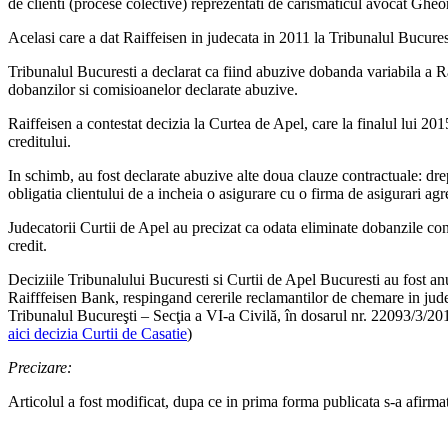
de clienti (procese colective) reprezentati de carismaticul avocat Ghe
Acelasi care a dat Raiffeisen in judecata in 2011 la Tribunalul Bucurest
Tribunalul Bucuresti a declarat ca fiind abuzive dobanda variabila a Ra
dobanzilor si comisioanelor declarate abuzive.
Raiffeisen a contestat decizia la Curtea de Apel, care la finalul lui 20
creditului.
In schimb, au fost declarate abuzive alte doua clauze contractuale: drep
obligatia clientului de a incheia o asigurare cu o firma de asigurari agr
Judecatorii Curtii de Apel au precizat ca odata eliminate dobanzile con
credit.
Deciziile Tribunalului Bucuresti si Curtii de Apel Bucuresti au fost anula
Raifffeisen Bank, respingand cererile reclamantilor de chemare in ju
Tribunalul Bucureşti – Secţia a VI-a Civilă, în dosarul nr. 22093/3/20
aici decizia Curtii de Casatie
)
Precizare:
Articolul a fost modificat, dupa ce in prima forma publicata s-a afirmat 