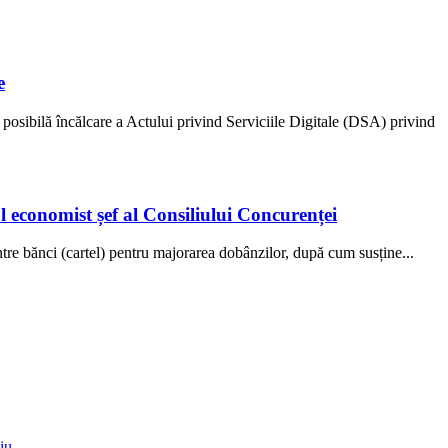
e
osibilă încălcare a Actului privind Serviciile Digitale (DSA) privind
l economist șef al Consiliului Concurenței
tre bănci (cartel) pentru majorarea dobânzilor, după cum susține...
iu