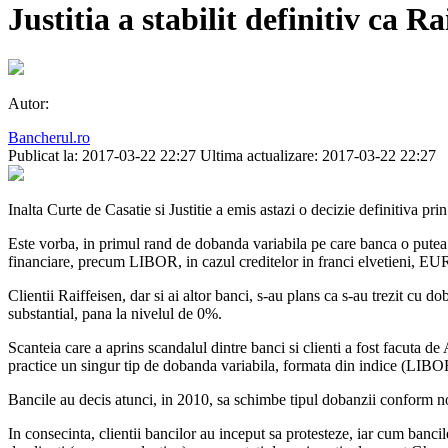
Justitia a stabilit definitiv ca 
Autor:
Bancherul.ro
Publicat la: 2017-03-22 22:27
Ultima actualizare: 2017-03-22 22:27
Inalta Curte de Casatie si Justitie a emis astazi o decizie definitiva pr
Este vorba, in primul rand de dobanda variabila pe care banca o putea m
financiare, precum LIBOR, in cazul creditelor in franci elvetieni, E
Clientii Raiffeisen, dar si ai altor banci, s-au plans ca s-au trezit cu
substantial, pana la nivelul de 0%.
Scanteia care a aprins scandalul dintre banci si clienti a fost facut
practice un singur tip de dobanda variabila, formata din indice (L
Bancile au decis atunci, in 2010, sa schimbe tipul dobanzii conform noii
In consecinta, clientii bancilor au inceput sa protesteze, iar cum bancil