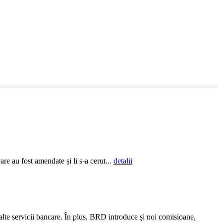
re au fost amendate și li s-a cerut...
detalii
alte servicii bancare. În plus, BRD introduce și noi comisioane,