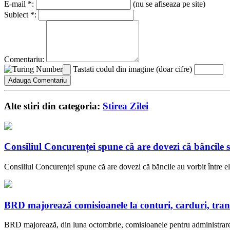
E-mail *:
(nu se afiseaza pe site)
Subiect *:
Comentariu:
Tastati codul din imagine (doar cifre)
Alte stiri din categoria:
Stirea Zilei
Consiliul Concurenței spune că are dovezi că băncil
Consiliul Concurenței spune că are dovezi că băncile au vorbit între el
BRD majorează comisioanele la conturi, carduri, transf
BRD majorează, din luna octombrie, comisioanele pentru administrarea c