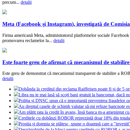
precum...
detalii
Meta (Facebook și Instagram), investigată de Comisia
Firma americană Meta, administratorul platformelor sociale Facebook ș
promovarea reclamelor la...
detalii
Este foarte greu de afirmat că mecanismul de stabilir
Este greu de demonstrat că mecanismul transparent de stabilire a ROBOR
detalii
Dobânda la creditul din reclama Raiffeisen poate fi și de 5 o
Libra nu te mai lasă să scoți bani gratuit la bancomat, dacă nu
Poliția și DNSC spun că e importantă prevenirea fraudelor on
Au dreptul casele de schimb valutar să-mi refuze bancnote e
Am plătit rata la credit în avans, însă banca m-a amenințat cu
Creditele cu dobânzi ROBOR reprezintă doar 18% din totalul
Prostia și domnia se plătesc, spune o doamnă care a "investi
Despăgubirile de la bănci pentru creditele cu ROBOR s-ar put