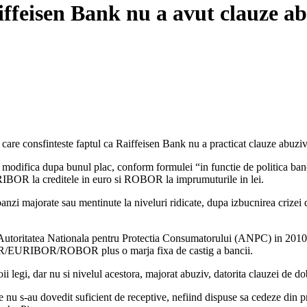
Raiffeisen Bank nu a avut clauze a
in care consfinteste faptul ca Raiffeisen Bank nu a practicat clauze abuziv
odifica dupa bunul plac, conform formulei “in functie de politica bancii
URIBOR la creditele in euro si ROBOR la imprumuturile in lei.
 dobanzi majorate sau mentinute la niveluri ridicate, dupa izbucnirea cri
a de Autoritatea Nationala pentru Protectia Consumatorului (ANPC) in 20
IBOR/EURIBOR/ROBOR plus o marja fixa de castig a bancii.
 legi, dar nu si nivelul acestora, majorat abuziv, datorita clauzei de dob
e nu s-au dovedit suficient de receptive, nefiind dispuse sa cedeze din pro