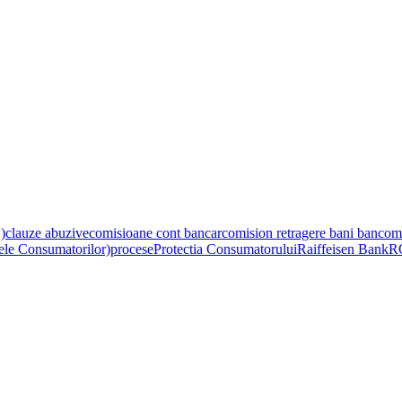
)
clauze abuzive
comisioane cont bancar
comision retragere bani banco
ele Consumatorilor)
procese
Protectia Consumatorului
Raiffeisen Bank
R