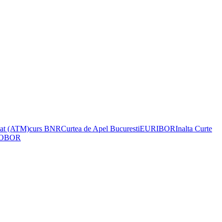
mat (ATM)
curs BNR
Curtea de Apel Bucuresti
EURIBOR
Inalta Curte
OBOR