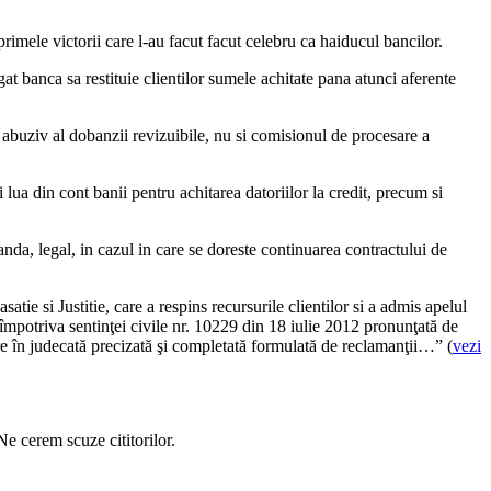
rimele victorii care l-au facut facut celebru ca haiducul bancilor.
t banca sa restituie clientilor sumele achitate pana atunci aferente
l abuziv al dobanzii revizuibile, nu si comisionul de procesare a
lua din cont banii pentru achitarea datoriilor la credit, precum si
nda, legal, in cazul in care se doreste continuarea contractului de
atie si Justitie, care a respins recursurile clientilor si a admis apelul
otriva sentinţei civile nr. 10229 din 18 iulie 2012 pronunţată de
re în judecată precizată şi completată formulată de reclamanţii…” (
vezi
Ne cerem scuze cititorilor.