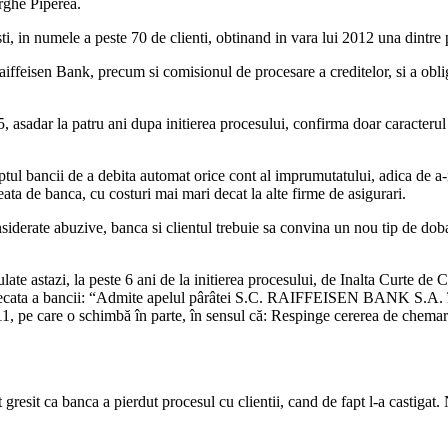
orghe Piperea.
i, in numele a peste 70 de clienti, obtinand in vara lui 2012 una dintre p
iffeisen Bank, precum si comisionul de procesare a creditelor, si a obliga
15, asadar la patru ani dupa initierea procesului, confirma doar caracteru
tul bancii de a debita automat orice cont al imprumutatului, adica de a-i 
eata de banca, cu costuri mai mari decat la alte firme de asigurari.
siderate abuzive, banca si clientul trebuie sa convina un nou tip de doba
te astazi, la peste 6 ani de la initierea procesului, de Inalta Curte de Cas
decata a bancii: “Admite apelul pârâtei S.C. RAIFFEISEN BANK S.A. împ
11, pe care o schimbă în parte, în sensul că: Respinge cererea de chema
gresit ca banca a pierdut procesul cu clientii, cand de fapt l-a castigat. 