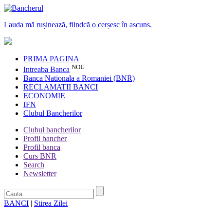
Lauda mă rușinează, fiindcă o cerșesc în ascuns.
PRIMA PAGINA
NOU
Intreaba Banca
Banca Nationala a Romaniei (BNR)
RECLAMATII BANCI
ECONOMIE
IFN
Clubul Bancherilor
Clubul bancherilor
Profil bancher
Profil banca
Curs BNR
Search
Newsletter
BANCI
|
Stirea Zilei