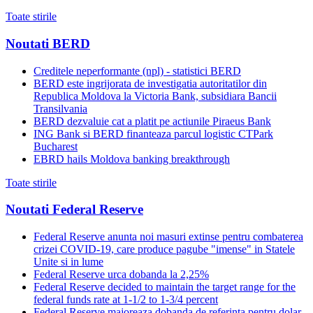
Toate stirile
Noutati BERD
Creditele neperformante (npl) - statistici BERD
BERD este ingrijorata de investigatia autoritatilor din
Republica Moldova la Victoria Bank, subsidiara Bancii
Transilvania
BERD dezvaluie cat a platit pe actiunile Piraeus Bank
ING Bank si BERD finanteaza parcul logistic CTPark
Bucharest
EBRD hails Moldova banking breakthrough
Toate stirile
Noutati Federal Reserve
Federal Reserve anunta noi masuri extinse pentru combaterea
crizei COVID-19, care produce pagube "imense" in Statele
Unite si in lume
Federal Reserve urca dobanda la 2,25%
Federal Reserve decided to maintain the target range for the
federal funds rate at 1-1/2 to 1-3/4 percent
Federal Reserve majoreaza dobanda de referinta pentru dolar