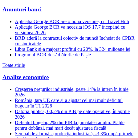
Anunturi banci
Aplicația George BCR are o nouă versiune, cu Travel Hub
Aplicația George BCR va necesita iOS 17.7 începând cu
versiunea 26.26
BRD aderă la contractul colectiv de muncă încheiat de CPBR
cu sindicatele
Libra Bank și-a majorat profitul cu 20%, la 324 milioane lei
Programul BCR de sărbătorile de Paște
Toate stirile
Analize economice
Creșterea prețurilor industriale, peste 14% la intern în iunie
2026
România, țara UE care și-a ajustat cel mai mult deficitul
bugetar în T1 2026
Datoria publică, 60,2% din PIB pe date operative, în aprilie
2026
Deficitul bugetar, 2% din PIB la jumătatea anului. Plățile
pentru dobânzi, mai mari decât ajustarea fiscală
Semnal de alarmă - producția industrială, -3,3% după primele