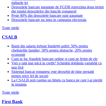
miliarde lei
Depozitele bancare garantate de FGDB reprezinta doua treimi
din totalul depozitelor din bancile romanesti
Peste 80% din depozitele bancare sunt garantate
Depozitele bancare nu intra in campania electorala
Toate stirile
CSALB
Banii din salariu trebuie împărțiți astfel: 50% pentru
cheltuielile familiei, 30% pentru distracție, 20% pentru
economii
Cum se fac fraudele bancare online și cum ne ferim de ele
Vrei o rată mai mică la credit? Schimbă dobânda variabilă cu
una fixă
Sistemul bancar romanesc este deosebit de bine pregatit
pentru orice fel de socuri
La CSALB poti castiga un litigiu cu banca pe care l-ai pierde
in instanta
Toate stirile
First Bank