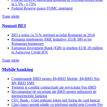
la 1,5% - 1,75%
Federal Reserve issues FOMC statement
Toate stirile
Noutati BEI
BEI a redus cu 31% sprijinul acordat Romaniei in 2018
Romania implements SME Initiative: EUR 580 m for
Romanian businesses
European Investment Bank (EIB) is lending EUR 20 million
to Agricover Credit IFN
Toate stirile
Mobile banking
Comisioanele BRD pentru MyBRD Mobile, MyBRD Net,
My BRD SMS
Termeni si conditii contractuale ale serviciului You BRD
Recomandari de securitate ale BRD pentru utilizatorii de
internet/mobile banking
CEC Bank - Ghid utilizare token sub forma de card bancar
Cinci banci permit platile cu telefonul mobil prin Google Pay