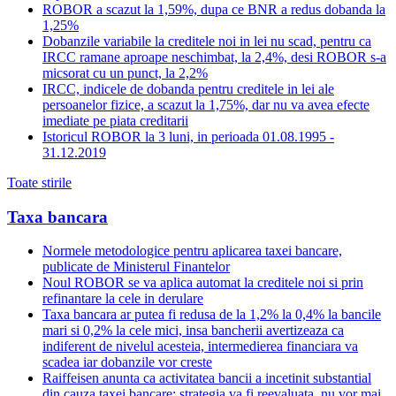
ROBOR a scazut la 1,59%, dupa ce BNR a redus dobanda la
1,25%
Dobanzile variabile la creditele noi in lei nu scad, pentru ca
IRCC ramane aproape neschimbat, la 2,4%, desi ROBOR s-a
micsorat cu un punct, la 2,2%
IRCC, indicele de dobanda pentru creditele in lei ale
persoanelor fizice, a scazut la 1,75%, dar nu va avea efecte
imediate pe piata creditarii
Istoricul ROBOR la 3 luni, in perioada 01.08.1995 -
31.12.2019
Toate stirile
Taxa bancara
Normele metodologice pentru aplicarea taxei bancare,
publicate de Ministerul Finantelor
Noul ROBOR se va aplica automat la creditele noi si prin
refinantare la cele in derulare
Taxa bancara ar putea fi redusa de la 1,2% la 0,4% la bancile
mari si 0,2% la cele mici, insa bancherii avertizeaza ca
indiferent de nivelul acesteia, intermedierea financiara va
scadea iar dobanzile vor creste
Raiffeisen anunta ca activitatea bancii a incetinit substantial
din cauza taxei bancare; strategia va fi reevaluata, nu vor mai