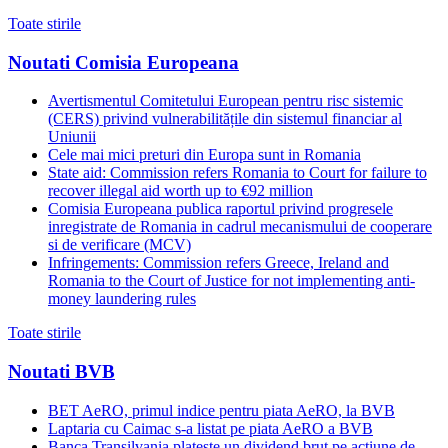
Toate stirile
Noutati Comisia Europeana
Avertismentul Comitetului European pentru risc sistemic
(CERS) privind vulnerabilitățile din sistemul financiar al
Uniunii
Cele mai mici preturi din Europa sunt in Romania
State aid: Commission refers Romania to Court for failure to
recover illegal aid worth up to €92 million
Comisia Europeana publica raportul privind progresele
inregistrate de Romania in cadrul mecanismului de cooperare
si de verificare (MCV)
Infringements: Commission refers Greece, Ireland and
Romania to the Court of Justice for not implementing anti-
money laundering rules
Toate stirile
Noutati BVB
BET AeRO, primul indice pentru piata AeRO, la BVB
Laptaria cu Caimac s-a listat pe piata AeRO a BVB
Banca Transilvania plateste un dividend brut pe actiune de