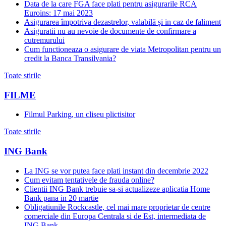
Data de la care FGA face plati pentru asigurarile RCA
Euroins: 17 mai 2023
Asigurarea împotriva dezastrelor, valabilă și in caz de faliment
Asiguratii nu au nevoie de documente de confirmare a
cutremurului
Cum functioneaza o asigurare de viata Metropolitan pentru un
credit la Banca Transilvania?
Toate stirile
FILME
Filmul Parking, un cliseu plictisitor
Toate stirile
ING Bank
La ING se vor putea face plati instant din decembrie 2022
Cum evitam tentativele de frauda online?
Clientii ING Bank trebuie sa-si actualizeze aplicatia Home
Bank pana in 20 martie
Obligatiunile Rockcastle, cel mai mare proprietar de centre
comerciale din Europa Centrala si de Est, intermediata de
ING Bank