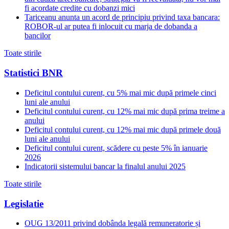
fi acordate credite cu dobanzi mici
Tariceanu anunta un acord de principiu privind taxa bancara:
ROBOR-ul ar putea fi inlocuit cu marja de dobanda a
bancilor
Toate stirile
Statistici BNR
Deficitul contului curent, cu 5% mai mic după primele cinci
luni ale anului
Deficitul contului curent, cu 12% mai mic după prima treime a
anului
Deficitul contului curent, cu 12% mai mic după primele două
luni ale anului
Deficitul contului curent, scădere cu peste 5% în ianuarie
2026
Indicatorii sistemului bancar la finalul anului 2025
Toate stirile
Legislatie
OUG 13/2011 privind dobânda legală remuneratorie și