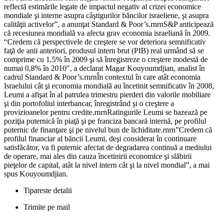
reflectă estimările legate de impactul negativ al crizei economice
mondiale şi interne asupra câştigurilor băncilor israeliene, şi asupra
calităţii activelor”, a anunţat Standard & Poor’s.rnrnS&P anticipează
că recesiunea mondială va afecta grav economia israeliană în 2009.
“Credem că perspectivele de creştere se vor deteriora semnificativ
faţă de anii anteriori, produsul intern brut (PIB) real urmând să se
comprime cu 1,5% în 2009 şi să înregistreze o creştere modestă de
numai 0,8% în 2010″, a declarat Magar Kouyoumdjian, analist în
cadrul Standard & Poor’s.rnrnÎn contextul în care atât economia
Israelului cât şi economia mondială au încetinit semnificativ în 2008,
Leumi a afişat în al patrulea trimestru pierderi din valorile mobiliare
şi din portofoliul interbancar, înregistrând şi o creştere a
provizioanelor pentru credite.rnrnRatingurile Leumi se bazează pe
poziţia puternică în piaţă şi pe franciza bancară internă, pe profilul
puternic de finanţare şi pe nivelul bun de lichiditate.rnrn”Credem că
profilul financiar al băncii Leumi, deşi considerat în continuare
satisfăcător, va fi puternic afectat de degradarea continuă a mediului
de operare, mai ales din cauza încetinirii economice şi slăbirii
pieţelor de capital, atât la nivel intern cât şi la nivel mondial”, a mai
spus Kouyoumdjian.
Tipareste detalii
Trimite pe mail