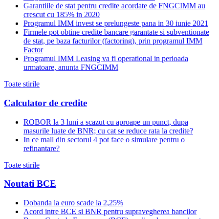
Garantiile de stat pentru credite acordate de FNGCIMM au
crescut cu 185% in 2020
Programul IMM invest se prelungeste pana in 30 iunie 2021
Firmele pot obtine credite bancare garantate si subventionate
de stat, pe baza facturilor (factoring), prin programul IMM
Factor
Programul IMM Leasing va fi operational in perioada
urmatoare, anunta FNGCIMM
Toate stirile
Calculator de credite
ROBOR la 3 luni a scazut cu aproape un punct, dupa
masurile luate de BNR; cu cat se reduce rata la credite?
In ce mall din sectorul 4 pot face o simulare pentru o
refinantare?
Toate stirile
Noutati BCE
Dobanda la euro scade la 2,25%
Acord intre BCE si BNR pentru supravegherea bancilor