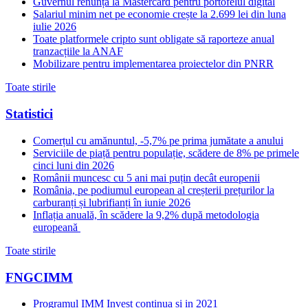
Guvernul renunță la Mastercard pentru portofelul digital
Salariul minim net pe economie crește la 2.699 lei din luna
iulie 2026
Toate platformele cripto sunt obligate să raporteze anual
tranzacțiile la ANAF
Mobilizare pentru implementarea proiectelor din PNRR
Toate stirile
Statistici
Comerțul cu amănuntul, -5,7% pe prima jumătate a anului
Serviciile de piață pentru populație, scădere de 8% pe primele
cinci luni din 2026
Românii muncesc cu 5 ani mai puțin decât europenii
România, pe podiumul european al creșterii prețurilor la
carburanți și lubrifianți în iunie 2026
Inflația anuală, în scădere la 9,2% după metodologia
europeană
Toate stirile
FNGCIMM
Programul IMM Invest continua si in 2021