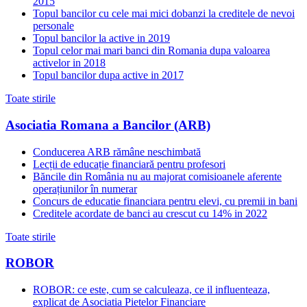
2015
Topul bancilor cu cele mai mici dobanzi la creditele de nevoi
personale
Topul bancilor la active in 2019
Topul celor mai mari banci din Romania dupa valoarea
activelor in 2018
Topul bancilor dupa active in 2017
Toate stirile
Asociatia Romana a Bancilor (ARB)
Conducerea ARB rămâne neschimbată
Lecții de educație financiară pentru profesori
Băncile din România nu au majorat comisioanele aferente
operațiunilor în numerar
Concurs de educatie financiara pentru elevi, cu premii in bani
Creditele acordate de banci au crescut cu 14% in 2022
Toate stirile
ROBOR
ROBOR: ce este, cum se calculeaza, ce il influenteaza,
explicat de Asociatia Pietelor Financiare