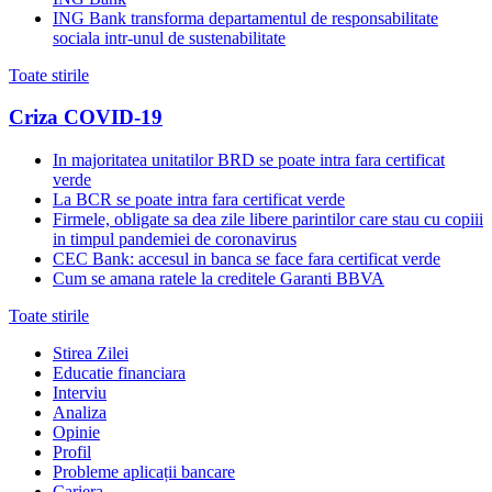
ING Bank transforma departamentul de responsabilitate
sociala intr-unul de sustenabilitate
Toate stirile
Criza COVID-19
In majoritatea unitatilor BRD se poate intra fara certificat
verde
La BCR se poate intra fara certificat verde
Firmele, obligate sa dea zile libere parintilor care stau cu copiii
in timpul pandemiei de coronavirus
CEC Bank: accesul in banca se face fara certificat verde
Cum se amana ratele la creditele Garanti BBVA
Toate stirile
Stirea Zilei
Educatie financiara
Interviu
Analiza
Opinie
Profil
Probleme aplicații bancare
Cariera