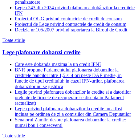
penalizatoare
Legea 243 din 2024 privind plafonarea dobânzilor la creditele
IFN
Proiectul OUG privind contractele de credit de consum
Proiectul de Lege privind contractele de credit de consum
Decizia nr.105/2007 privind raportarea la Biroul de Credit
Toate stirile
Lege plafonare dobanzi credite
Care este dobanda maxima la un credit IFN?
BNR propune Parlamentului plafonarea dobanzilor la
creditele bancilor intre 1,5 si 4 ori peste DAE medie, in
functie de tipul creditului; in cazul IFN-urilor, plafonarea
dobanzilor nu se justifica
Legile privind plafonarea dobanzilor la credite si a datoriilor
preluate de firmele de recuperare se discuta in Parlament
(actualizat)
Legea privind plafonarea dobanzilor la credite nu a fost
inclusa pe ordinea de zi a comisiilor din Camera Deputatilor
Senatorul Zamfir, despre plafonarea dobanzilor la credite:
numai bou-i consecvent!
Toate stirile