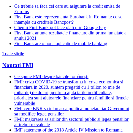
Ce trebuie sa faca cei care au asigurare la credit emisa de
Euroins
First Bank este reprezentanta Eurobank in Romania: ce se
intampla cu creditele Bancpost?
Clientii First Bank pot face plati prin Google Pay
First Bank anunta rezultatele financiare din prima jumatate a
anului 2021
First Bank are o noua aplicatie de mobile banking
Toate stirile
Noutati FMI
Ce spune FMI despre băncile românești
FMI: criza COVID-19 se transforma in criza economica si
financiara in 2020, suntem pregatiti cu 1 trilion (o mie de
miliarde) de dolari, pentru a ajuta tarile in dificultate;
prioritatea sunt ajutoarele financiare pentru familiile si firmele
vulnerabile
FMI cere BNR sa intareasca politica monetara iar Guvernului
sa modifice legea pensiilor
FMI: majorarea salariilor din sectorul public si legea pensiilor
ar trebui reevaluate
IMF statement of the 2018 Article IV Mission to Romania