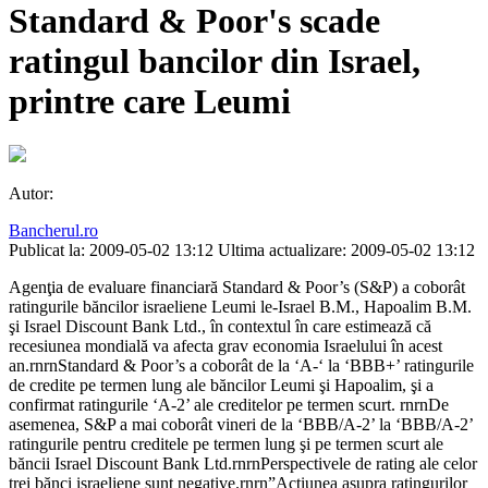
Standard & Poor's scade
ratingul bancilor din Israel,
printre care Leumi
Autor:
Bancherul.ro
Publicat la: 2009-05-02 13:12
Ultima actualizare: 2009-05-02 13:12
Agenţia de evaluare financiară Standard & Poor’s (S&P) a coborât
ratingurile băncilor israeliene Leumi le-Israel B.M., Hapoalim B.M.
şi Israel Discount Bank Ltd., în contextul în care estimează că
recesiunea mondială va afecta grav economia Israelului în acest
an.rnrnStandard & Poor’s a coborât de la ‘A-‘ la ‘BBB+’ ratingurile
de credite pe termen lung ale băncilor Leumi şi Hapoalim, şi a
confirmat ratingurile ‘A-2’ ale creditelor pe termen scurt. rnrnDe
asemenea, S&P a mai coborât vineri de la ‘BBB/A-2’ la ‘BBB/A-2’
ratingurile pentru creditele pe termen lung şi pe termen scurt ale
băncii Israel Discount Bank Ltd.rnrnPerspectivele de rating ale celor
trei bănci israeliene sunt negative.rnrn”Acţiunea asupra ratingurilor