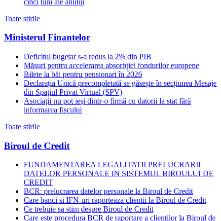
cinci luni ale anului
Toate stirile
Ministerul Finantelor
Deficitul bugetar s-a redus la 2% din PIB
Măsuri pentru accelerarea absorbției fondurilor europene
Bilete la băi pentru pensionari în 2026
Declarația Unică precompletată se găsește în secțiunea Mesaje
din Spațiul Privat Virtual (SPV)
Asociații nu pot ieși dintr-o firmă cu datorii la stat fără
informarea fiscului
Toate stirile
Biroul de Credit
FUNDAMENTAREA LEGALITATII PRELUCRARII
DATELOR PERSONALE IN SISTEMUL BIROULUI DE
CREDIT
BCR: prelucrarea datelor personale la Biroul de Credit
Care banci si IFN-uri raporteaza clientii la Biroul de Credit
Ce trebuie sa stim despre Biroul de Credit
Care este procedura BCR de raportare a clientilor la Biroul de