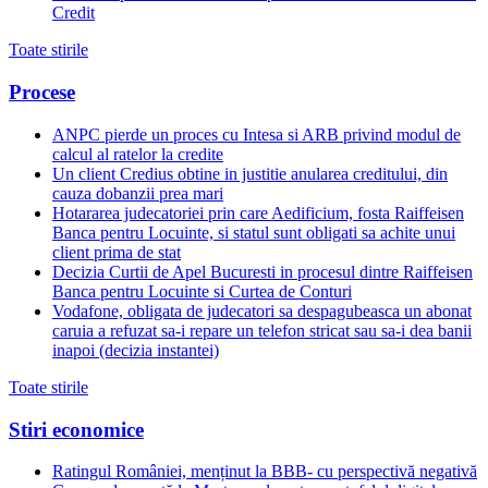
Credit
Toate stirile
Procese
ANPC pierde un proces cu Intesa si ARB privind modul de
calcul al ratelor la credite
Un client Credius obtine in justitie anularea creditului, din
cauza dobanzii prea mari
Hotararea judecatoriei prin care Aedificium, fosta Raiffeisen
Banca pentru Locuinte, si statul sunt obligati sa achite unui
client prima de stat
Decizia Curtii de Apel Bucuresti in procesul dintre Raiffeisen
Banca pentru Locuinte si Curtea de Conturi
Vodafone, obligata de judecatori sa despagubeasca un abonat
caruia a refuzat sa-i repare un telefon stricat sau sa-i dea banii
inapoi (decizia instantei)
Toate stirile
Stiri economice
Ratingul României, menținut la BBB- cu perspectivă negativă