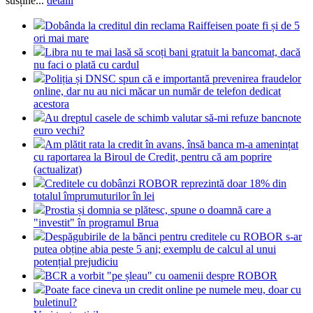
susține...
detalii
Dobânda la creditul din reclama Raiffeisen poate fi și de 5
ori mai mare
Libra nu te mai lasă să scoți bani gratuit la bancomat, dacă
nu faci o plată cu cardul
Poliția și DNSC spun că e importantă prevenirea fraudelor
online, dar nu au nici măcar un număr de telefon dedicat
acestora
Au dreptul casele de schimb valutar să-mi refuze bancnote
euro vechi?
Am plătit rata la credit în avans, însă banca m-a amenințat
cu raportarea la Biroul de Credit, pentru că am poprire
(actualizat)
Creditele cu dobânzi ROBOR reprezintă doar 18% din
totalul împrumuturilor în lei
Prostia și domnia se plătesc, spune o doamnă care a
"investit" în programul Brua
Despăgubirile de la bănci pentru creditele cu ROBOR s-ar
putea obține abia peste 5 ani; exemplu de calcul al unui
potențial prejudiciu
BCR a vorbit "pe șleau" cu oamenii despre ROBOR
Poate face cineva un credit online pe numele meu, doar cu
buletinul?