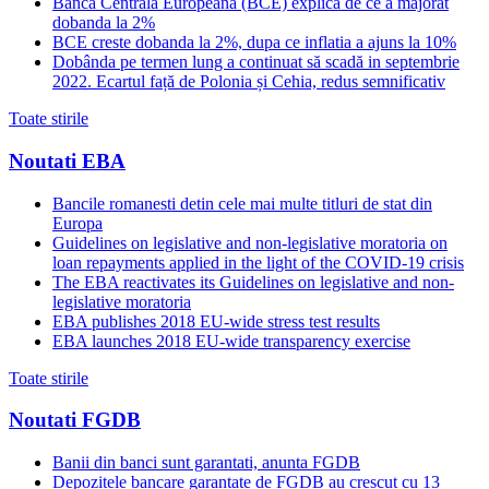
Banca Centrala Europeana (BCE) explica de ce a majorat
dobanda la 2%
BCE creste dobanda la 2%, dupa ce inflatia a ajuns la 10%
Dobânda pe termen lung a continuat să scadă in septembrie
2022. Ecartul față de Polonia și Cehia, redus semnificativ
Toate stirile
Noutati EBA
Bancile romanesti detin cele mai multe titluri de stat din
Europa
Guidelines on legislative and non-legislative moratoria on
loan repayments applied in the light of the COVID-19 crisis
The EBA reactivates its Guidelines on legislative and non-
legislative moratoria
EBA publishes 2018 EU-wide stress test results
EBA launches 2018 EU-wide transparency exercise
Toate stirile
Noutati FGDB
Banii din banci sunt garantati, anunta FGDB
Depozitele bancare garantate de FGDB au crescut cu 13