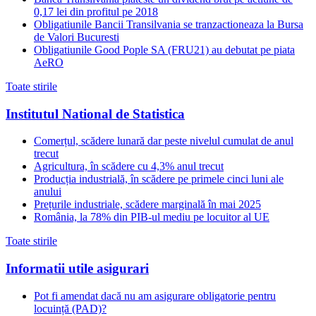
0,17 lei din profitul pe 2018
Obligatiunile Bancii Transilvania se tranzactioneaza la Bursa
de Valori Bucuresti
Obligatiunile Good Pople SA (FRU21) au debutat pe piata
AeRO
Toate stirile
Institutul National de Statistica
Comerțul, scădere lunară dar peste nivelul cumulat de anul
trecut
Agricultura, în scădere cu 4,3% anul trecut
Producția industrială, în scădere pe primele cinci luni ale
anului
Prețurile industriale, scădere marginală în mai 2025
România, la 78% din PIB-ul mediu pe locuitor al UE
Toate stirile
Informatii utile asigurari
Pot fi amendat dacă nu am asigurare obligatorie pentru
locuință (PAD)?