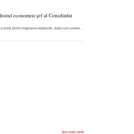
fostul economist șef al Consiliului
 (cartel) pentru majorarea dobânzilor, după cum susține...
Vezi toate stirile