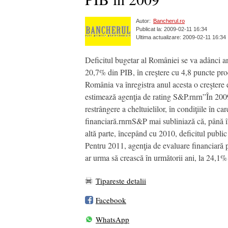
Autor:
Bancherul.ro
Publicat la: 2009-02-11 16:34
Ultima actualizare: 2009-02-11 16:34
Deficitul bugetar al României se va adânci a
20,7% din PIB, în creştere cu 4,8 puncte proc
România va înregistra anul acesta o creştere
estimează agenţia de rating S&P.rnrn”În 2009,
restrângere a cheltuielilor, în condiţiile în c
financiară.rnrnS&P mai subliniază că, până în
altă parte, începând cu 2010, deficitul publ
Pentru 2011, agenţia de evaluare financiară 
ar urma să crească în următorii ani, la 24,1
Tipareste detalii
Facebook
WhatsApp