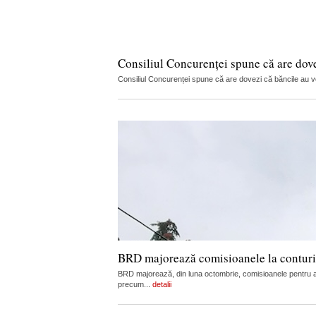
Consiliul Concurenței spune că are dov
Consiliul Concurenței spune că are dovezi că băncile au vorb
BRD majorează comisioanele la conturi, c
BRD majorează, din luna octombrie, comisioanele pentru admi
precum...
detalii