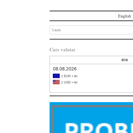
English
Curs valutar
BNR
08.08.2026
1 EUR = lei
1 USD = lei