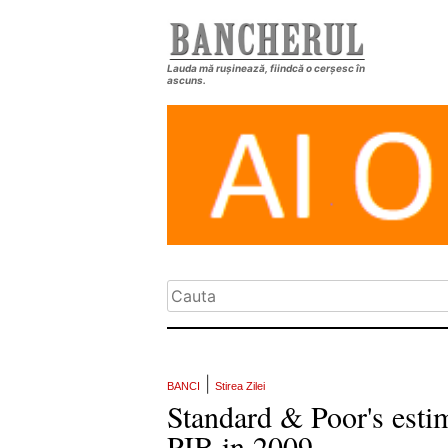
Lauda mă rușinează, fiindcă o cerșesc în
ascuns.
|
BANCI
Stirea Zilei
Standard & Poor's estim
PIB in 2009