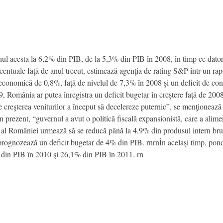
nul acesta la 6,2% din PIB, de la 5,3% din PIB în 2008, în timp ce dato
entuale faţă de anul trecut, estimează agenţia de rating S&P într-un rap
 economică de 0,8%, faţă de nivelul de 7,3% în 2008 şi un deficit de con
 România ar putea înregistra un deficit bugetar în creştere faţă de 2008
are creşterea veniturilor a început să decelereze puternic”, se menţionează
 prezent, “guvernul a avut o politică fiscală expansionistă, care a alimen
ic al României urmează să se reducă până la 4,9% din produsul intern b
prognozează un deficit bugetar de 4% din PIB. rnrnÎn acelaşi timp, pon
% din PIB în 2010 şi 26,1% din PIB în 2011. rn