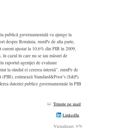
ria publică guvernamentală va ajunge la
ort despre România. rnrnPe de alta parte,
t curent ajustat la 10,6% din PIB în 2009,
, în cazul în care nu se iau măsuri de
 în raportul agenţiei de evaluare
tat la rândul ei cererea internă”. rnrnPe de
rut (PIB), estimează Standard&Poor’s (S&P).
derea datoriei publice guvernamentale în PIB
Trimite pe mail
LinkedIn
Vizualizari:
676