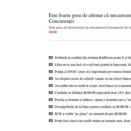
Este foarte greu de afirmat că mecanism
Concurenței
Este greu de demonstrat că mecanismul transparent de stabi
detalii
Dobânda la creditul din reclama Raiffeisen poate fi și d
Libra nu te mai lasă să scoți bani gratuit la bancomat, da
Poliția și DNSC spun că e importantă prevenirea fraudel
Au dreptul casele de schimb valutar să-mi refuze bancn
Am plătit rata la credit în avans, însă banca m-a ameninț
Creditele cu dobânzi ROBOR reprezintă doar 18% din to
Prostia și domnia se plătesc, spune o doamnă care a "i
Despăgubirile de la bănci pentru creditele cu ROBOR s-a
BCR a vorbit "pe șleau" cu oamenii despre ROBOR
Poate face cineva un credit online pe numele meu, doar 