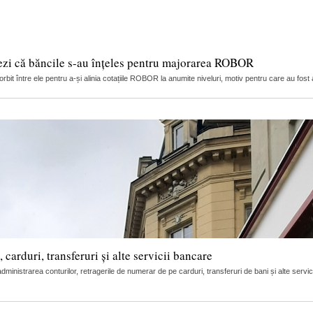
ezi că băncile s-au înțeles pentru majorarea ROBOR
it între ele pentru a-și alinia cotațiile ROBOR la anumite niveluri, motiv pentru care au fost 
arduri, transferuri și alte servicii bancare
nistrarea conturilor, retragerile de numerar de pe carduri, transferuri de bani și alte servic