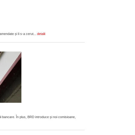
amendate și li s-a cerut...
detalii
ii bancare. În plus, BRD introduce și noi comisioane,