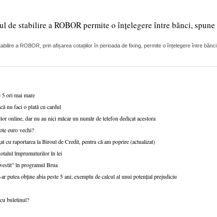
ul de stabilire a ROBOR permite o înțelegere între bănci, spune 
lire a ROBOR, prin afișarea cotațiilor în perioada de fixing, permite o înțelegere între bănci
e 5 ori mai mare
că nu faci o plată cu cardul
or online, dar nu au nici măcar un număr de telefon dedicat acestora
ote euro vechi?
at cu raportarea la Biroul de Credit, pentru că am poprire (actualizat)
talul împrumuturilor în lei
nvestit" în programul Brua
r putea obține abia peste 5 ani; exemplu de calcul al unui potențial prejudiciu
cu buletinul?