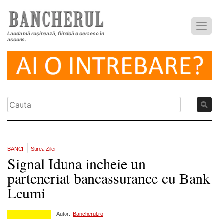
Lauda mă rușinează, fiindcă o cerșesc în
ascuns.
|
BANCI
Stirea Zilei
Signal Iduna incheie un
parteneriat bancassurance cu Bank
Leumi
Autor:
Bancherul.ro