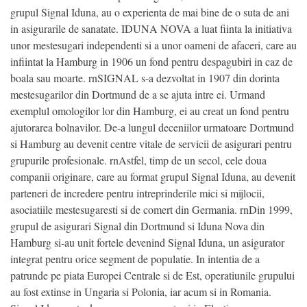
grupul Signal Iduna, au o experienta de mai bine de o suta de ani
in asigurarile de sanatate. IDUNA NOVA a luat fiinta la initiativa
unor mestesugari independenti si a unor oameni de afaceri, care au
infiintat la Hamburg in 1906 un fond pentru despagubiri in caz de
boala sau moarte. rnSIGNAL s-a dezvoltat in 1907 din dorinta
mestesugarilor din Dortmund de a se ajuta intre ei. Urmand
exemplul omologilor lor din Hamburg, ei au creat un fond pentru
ajutorarea bolnavilor. De-a lungul deceniilor urmatoare Dortmund
si Hamburg au devenit centre vitale de servicii de asigurari pentru
grupurile profesionale. rnAstfel, timp de un secol, cele doua
companii originare, care au format grupul Signal Iduna, au devenit
parteneri de incredere pentru intreprinderile mici si mijlocii,
asociatiile mestesugaresti si de comert din Germania. rnDin 1999,
grupul de asigurari Signal din Dortmund si Iduna Nova din
Hamburg si-au unit fortele devenind Signal Iduna, un asigurator
integrat pentru orice segment de populatie. In intentia de a
patrunde pe piata Europei Centrale si de Est, operatiunile grupului
au fost extinse in Ungaria si Polonia, iar acum si in Romania.