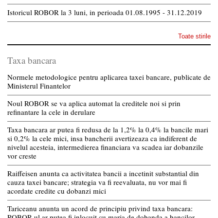
Istoricul ROBOR la 3 luni, in perioada 01.08.1995 - 31.12.2019
Toate stirile
Taxa bancara
Normele metodologice pentru aplicarea taxei bancare, publicate de
Ministerul Finantelor
Noul ROBOR se va aplica automat la creditele noi si prin
refinantare la cele in derulare
Taxa bancara ar putea fi redusa de la 1,2% la 0,4% la bancile mari
si 0,2% la cele mici, insa bancherii avertizeaza ca indiferent de
nivelul acesteia, intermedierea financiara va scadea iar dobanzile
vor creste
Raiffeisen anunta ca activitatea bancii a incetinit substantial din
cauza taxei bancare; strategia va fi reevaluata, nu vor mai fi
acordate credite cu dobanzi mici
Tariceanu anunta un acord de principiu privind taxa bancara:
ROBOR-ul ar putea fi inlocuit cu marja de dobanda a bancilor