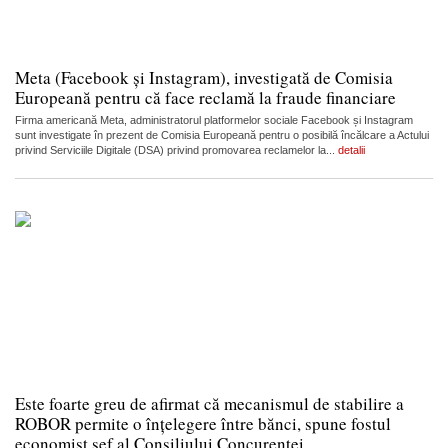
Meta (Facebook și Instagram), investigată de Comisia
Europeană pentru că face reclamă la fraude financiare
Firma americană Meta, administratorul platformelor sociale Facebook și Instagram
sunt investigate în prezent de Comisia Europeană pentru o posibilă încălcare a Actului
privind Serviciile Digitale (DSA) privind promovarea reclamelor la...
detalii
Este foarte greu de afirmat că mecanismul de stabilire a
ROBOR permite o înțelegere între bănci, spune fostul
economist șef al Consiliului Concurenței