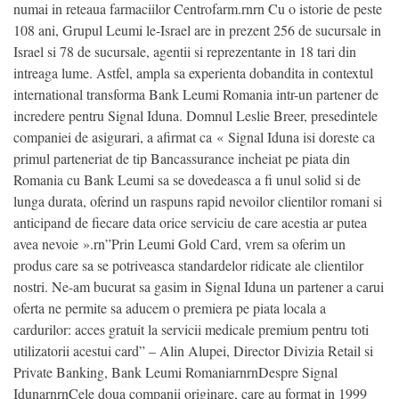
numai in reteaua farmaciilor Centrofarm.rnrn Cu o istorie de peste
108 ani, Grupul Leumi le-Israel are in prezent 256 de sucursale in
Israel si 78 de sucursale, agentii si reprezentante in 18 tari din
intreaga lume. Astfel, ampla sa experienta dobandita in contextul
international transforma Bank Leumi Romania intr-un partener de
incredere pentru Signal Iduna. Domnul Leslie Breer, presedintele
companiei de asigurari, a afirmat ca « Signal Iduna isi doreste ca
primul parteneriat de tip Bancassurance incheiat pe piata din
Romania cu Bank Leumi sa se dovedeasca a fi unul solid si de
lunga durata, oferind un raspuns rapid nevoilor clientilor romani si
anticipand de fiecare data orice serviciu de care acestia ar putea
avea nevoie ».rn”Prin Leumi Gold Card, vrem sa oferim un
produs care sa se potriveasca standardelor ridicate ale clientilor
nostri. Ne-am bucurat sa gasim in Signal Iduna un partener a carui
oferta ne permite sa aducem o premiera pe piata locala a
cardurilor: acces gratuit la servicii medicale premium pentru toti
utilizatorii acestui card” – Alin Alupei, Director Divizia Retail si
Private Banking, Bank Leumi RomaniarnrnDespre Signal
IdunarnrnCele doua companii originare, care au format in 1999