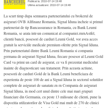
Publicat la: 2010-07-14 19:48
Ultima actualizare: 2010-07-14 19:48
La scurt timp dupa semnarea parteneriatului cu brokerul de
asigurari OVB Allfinanz Romania, Signal Iduna incheie si primul
parteneriat de tip Bancassurance in Romania, cu Bank Leumi
Romania, se arata intr-un comunicat al companiei.rnrnAstfel,
clientii bancii, posesori de carduri Leumi Gold, vor avea acces
gratuit la serviciile medicale premium oferite prin Signal Iduna.
Prin parteneriatul dintre Bank Leumi Romania si compania
germana de asigurari Signal Iduna, fiecare posesor al Leumi Gold
Card va primi un card de asigurat, ce va fi prezentat medicului
inainte de diagnosticare sau tratament. Prin aceasta actiune,
posesorii de carduri Gold de la Bank Leumi beneficiaza de
experienta de peste 100 de ani a Signal Iduna in sectorul solutiilor
complete de asigurari de sanatate.rn rn Compania de asigurari
Signal Iduna, in mod cert unul dintre cele mai mari grupuri
financiare din Germania, cu peste 13 milioane de clienti, pune la
dispozitia utilizatorilor de Visa Gold mai mult de 270 de clinici