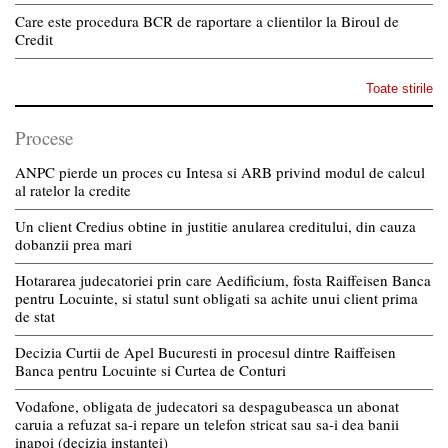
Care este procedura BCR de raportare a clientilor la Biroul de
Credit
Toate stirile
Procese
ANPC pierde un proces cu Intesa si ARB privind modul de calcul
al ratelor la credite
Un client Credius obtine in justitie anularea creditului, din cauza
dobanzii prea mari
Hotararea judecatoriei prin care Aedificium, fosta Raiffeisen Banca
pentru Locuinte, si statul sunt obligati sa achite unui client prima
de stat
Decizia Curtii de Apel Bucuresti in procesul dintre Raiffeisen
Banca pentru Locuinte si Curtea de Conturi
Vodafone, obligata de judecatori sa despagubeasca un abonat
caruia a refuzat sa-i repare un telefon stricat sau sa-i dea banii
inapoi (decizia instantei)