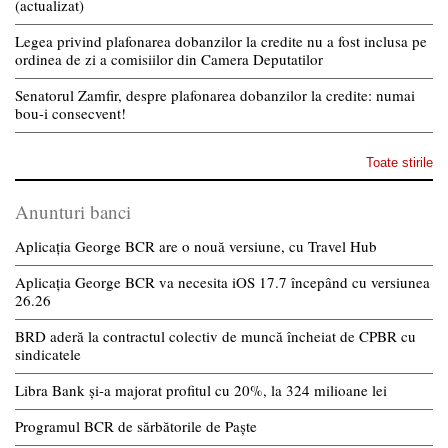
(actualizat)
Legea privind plafonarea dobanzilor la credite nu a fost inclusa pe
ordinea de zi a comisiilor din Camera Deputatilor
Senatorul Zamfir, despre plafonarea dobanzilor la credite: numai
bou-i consecvent!
Toate stirile
Anunturi banci
Aplicația George BCR are o nouă versiune, cu Travel Hub
Aplicația George BCR va necesita iOS 17.7 începând cu versiunea
26.26
BRD aderă la contractul colectiv de muncă încheiat de CPBR cu
sindicatele
Libra Bank și-a majorat profitul cu 20%, la 324 milioane lei
Programul BCR de sărbătorile de Paște