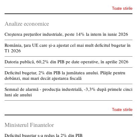
Toate stirile
Analize economice
Creșterea prețurilor industriale, peste 14% la intern în iunie 2026
România, țara UE care și-a ajustat cel mai mult deficitul bugetar în
T1 2026
Datoria publică, 60,2% din PIB pe date operative, în aprilie 2026
Deficitul bugetar, 2% din PIB la jumătatea anului. Plățile pentru
dobânzi, mai mari decât ajustarea fiscală
Semnal de alarmă - producția industrială, -3,3% după primele cinci
luni ale anului
Toate stirile
Ministerul Finantelor
Deficitul bugetar s-a redus la 2% din PIB