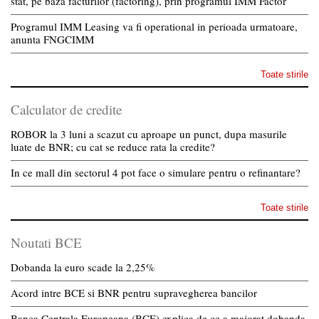
stat, pe baza facturilor (factoring), prin programul IMM Factor
Programul IMM Leasing va fi operational in perioada urmatoare,
anunta FNGCIMM
Toate stirile
Calculator de credite
ROBOR la 3 luni a scazut cu aproape un punct, dupa masurile
luate de BNR; cu cat se reduce rata la credite?
In ce mall din sectorul 4 pot face o simulare pentru o refinantare?
Toate stirile
Noutati BCE
Dobanda la euro scade la 2,25%
Acord intre BCE si BNR pentru supravegherea bancilor
Banca Centrala Europeana (BCE) explica de ce a majorat dobanda