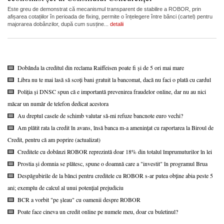
Este greu de demonstrat că mecanismul transparent de stabilire a ROBOR, prin
afișarea cotațiilor în perioada de fixing, permite o înțelegere între bănci (cartel) pentru
majorarea dobânzilor, după cum susține...
detalii
Dobânda la creditul din reclama Raiffeisen poate fi și de 5 ori mai mare
Libra nu te mai lasă să scoți bani gratuit la bancomat, dacă nu faci o plată cu cardul
Poliția și DNSC spun că e importantă prevenirea fraudelor online, dar nu au nici
măcar un număr de telefon dedicat acestora
Au dreptul casele de schimb valutar să-mi refuze bancnote euro vechi?
Am plătit rata la credit în avans, însă banca m-a amenințat cu raportarea la Biroul de
Credit, pentru că am poprire (actualizat)
Creditele cu dobânzi ROBOR reprezintă doar 18% din totalul împrumuturilor în lei
Prostia și domnia se plătesc, spune o doamnă care a "investit" în programul Brua
Despăgubirile de la bănci pentru creditele cu ROBOR s-ar putea obține abia peste 5
ani; exemplu de calcul al unui potențial prejudiciu
BCR a vorbit "pe șleau" cu oamenii despre ROBOR
Poate face cineva un credit online pe numele meu, doar cu buletinul?