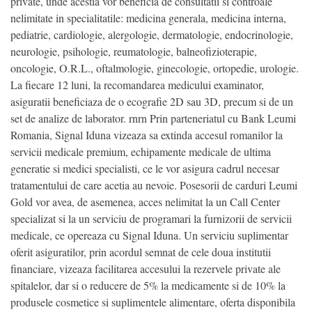
private, unde acestia vor beneficia de consultatii si controale
nelimitate in specialitatile: medicina generala, medicina interna,
pediatrie, cardiologie, alergologie, dermatologie, endocrinologie,
neurologie, psihologie, reumatologie, balneofizioterapie,
oncologie, O.R.L., oftalmologie, ginecologie, ortopedie, urologie.
La fiecare 12 luni, la recomandarea medicului examinator,
asiguratii beneficiaza de o ecografie 2D sau 3D, precum si de un
set de analize de laborator. rnrn Prin parteneriatul cu Bank Leumi
Romania, Signal Iduna vizeaza sa extinda accesul romanilor la
servicii medicale premium, echipamente medicale de ultima
generatie si medici specialisti, ce le vor asigura cadrul necesar
tratamentului de care acetia au nevoie. Posesorii de carduri Leumi
Gold vor avea, de asemenea, acces nelimitat la un Call Center
specializat si la un serviciu de programari la furnizorii de servicii
medicale, ce opereaza cu Signal Iduna. Un serviciu suplimentar
oferit asiguratilor, prin acordul semnat de cele doua institutii
financiare, vizeaza facilitarea accesului la rezervele private ale
spitalelor, dar si o reducere de 5% la medicamente si de 10% la
produsele cosmetice si suplimentele alimentare, oferta disponibila