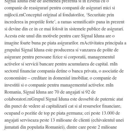
Signal Iduna este de asemenea prezenta si in Elvetia cu o
companie de reasigurari pentru companii de asigurari mici si
mijlocii.rnConceptul original al fondatorilor, ‘Securitate prin
increderea in propriile forte’, a ramas semnificativ pana in prezent
si devine din ce in ce mai folosit in sistemele publice de asigurari.
Acesta este unul din motivele pentru care Signal Iduna are o
imagine foarte buna pe piata asigurarilor. rnActivitatea principala a
grupului Signal Iduna este producerea si vanzarea de polite de
asigurare pentru persoane fizice si corporatii, managementul
activelor si servicii bancare pentru acumularea de capital. rnIn
sectorul financiar compania detine o banca privata, o asociatie de
economisire – creditare in domeniul imobiliar, o companie de
investitii si o companie pentru managementul activelor. rnIn
Romania, Signal Iduna are 70 de angajati si 92 de
colaboratori.rnGrupul Signal Iduna este deosebit de puternic atat
din punct de vedere al capitalizarii cat si al resurselor financiare,
ocupand o pozitie de top pe piata germana; cei peste 13.000 de
angajati serviseaza peste 13 milioane de clienti (echivalentul unei
jumatati din populatia Romaniei), dintre care peste 2 milioane