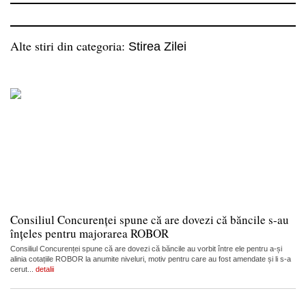
Alte stiri din categoria:
Stirea Zilei
Consiliul Concurenței spune că are dovezi că băncile s-au
înțeles pentru majorarea ROBOR
Consiliul Concurenței spune că are dovezi că băncile au vorbit între ele pentru a-și
alinia cotațiile ROBOR la anumite niveluri, motiv pentru care au fost amendate și li s-a
cerut...
detalii