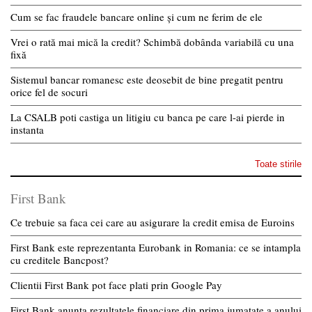
Cum se fac fraudele bancare online și cum ne ferim de ele
Vrei o rată mai mică la credit? Schimbă dobânda variabilă cu una
fixă
Sistemul bancar romanesc este deosebit de bine pregatit pentru
orice fel de socuri
La CSALB poti castiga un litigiu cu banca pe care l-ai pierde in
instanta
Toate stirile
First Bank
Ce trebuie sa faca cei care au asigurare la credit emisa de Euroins
First Bank este reprezentanta Eurobank in Romania: ce se intampla
cu creditele Bancpost?
Clientii First Bank pot face plati prin Google Pay
First Bank anunta rezultatele financiare din prima jumatate a anului