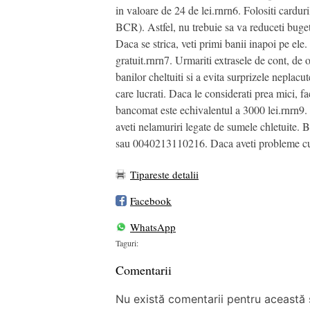
in valoare de 24 de lei.rnrn6. Folositi cardur
BCR). Astfel, nu trebuie sa va reduceti buget
Daca se strica, veti primi banii inapoi pe el
gratuit.rnrn7. Urmariti extrasele de cont, de
banilor cheltuiti si a evita surprizele neplacut
care lucrati. Daca le considerati prea mici, 
bancomat este echivalentul a 3000 lei.rnrn9. A
aveti nelamuriri legate de sumele chletuite.
sau 0040213110216. Daca aveti probleme cu 
Tipareste detalii
Facebook
WhatsApp
Taguri:
Comentarii
Nu există comentarii pentru această ș