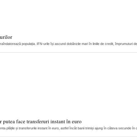
urilor
raîndatorează populația. IFN-urile își ascund dobânzile mari în liniile de credit, împrumuturi de
 putea face transferuri instant în euro
ta plățile și transferurile instant în euro, astfel încât banii trimiși ajung în câteva secunde în c