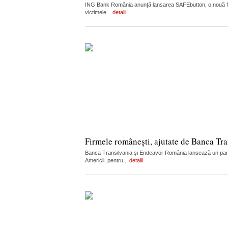
ING Bank România anunță lansarea SAFEbutton, o nouă funcț
victimele...
detalii
Firmele românești, ajutate de Banca Tran
Banca Transilvania și Endeavor România lansează un partene
Americii, pentru...
detalii