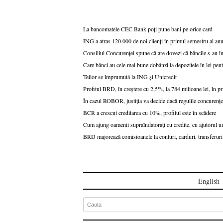
La bancomatele CEC Bank poți pune bani pe orice card
ING a atras 120.000 de noi clienți în primul semestru al anu
Consiliul Concurenței spune că are dovezi că băncile s-au
Care bănci au cele mai bune dobânzi la depozitele în lei pen
Teilor se împrumută la ING și Unicredit
Profitul BRD, în creștere cu 2,5%, la 784 milioane lei, în 
În cazul ROBOR, justiția va decide dacă regulile concuren
BCR a crescut creditarea cu 10%, profitul este în scădere
Cum ajung oamenii supraîndatorați cu credite, cu ajutorul u
BRD majorează comisioanele la conturi, carduri, transferuri ș
English