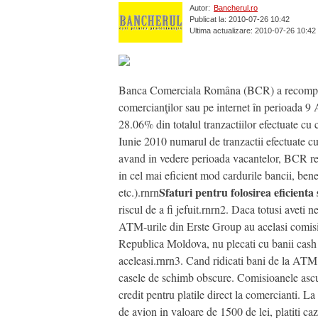
Autor:
Bancherul.ro
Publicat la: 2010-07-26 10:42
Ultima actualizare: 2010-07-26 10:42
Banca Comerciala Româna (BCR) a recompensat
comercianţilor sau pe internet în perioada 9 A
28.06% din totalul tranzactiilor efectuate c
Iunie 2010 numarul de tranzactii efectuate c
avand in vedere perioada vacantelor, BCR recom
in cel mai eficient mod cardurile bancii, bene
Sfaturi pentru folosirea eficienta
etc.).rnrn
riscul de a fi jefuit.rnrn2. Daca totusi aveti
ATM-urile din Erste Group au acelasi comisio
Republica Moldova, nu plecati cu banii cash d
aceleasi.rnrn3. Cand ridicati bani de la ATM, 
casele de schimb obscure. Comisioanele ascun
credit pentru platile direct la comercianti. L
de avion in valoare de 1500 de lei, platiti c