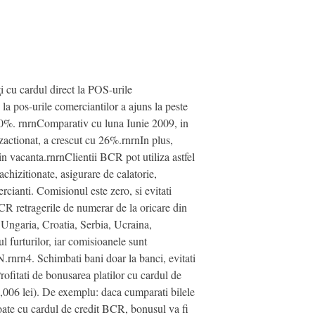
cu cardul direct la POS-urile
la pos-urile comerciantilor a ajuns la peste
 20%. rnrnComparativ cu luna Iunie 2009, in
zactionat, a crescut cu 26%.rnrnIn plus,
in vacanta.rnrnClientii BCR pot utiliza astfel
chizitionate, asigurare de calatorie,
ercianti. Comisionul este zero, si evitati
BCR retragerile de numerar de la oricare din
 Ungaria, Croatia, Serbia, Ucraina,
l furturilor, iar comisioanele sunt
N.rnrn4. Schimbati bani doar la banci, evitati
ofitati de bonusarea platilor cu cardul de
 0,006 lei). De exemplu: daca cumparati bilele
toate cu cardul de credit BCR, bonusul va fi