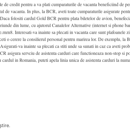
ile de credit pentru a va plati cumparaturile de vacanta beneficiind de pe
ul de vacanta. In plus, la BCR, aveti toate cumparaturile asigurate pent
e. Daca folositi cardul Gold BCR pentru plata biletelor de avion, benefeci
 oriunde din lume, cu ajutorul Canalelor Alternative (internet si phone 
e.rnrn8. Interesati-va inainte sa plecati in vacanta care sunt plafoanele zi
faceti o cerere la consilierul personal pentru marirea lor. De exemplu, l
sigurati-va inainte sa plecati ca stiti unde sa sunati in caz ca aveti pro
 BCR asigura servciu de asistenta carduri care functioneaza non-stop si
cardul in Romania, puteti apela linia unica de asistenta carduri la 
tire.