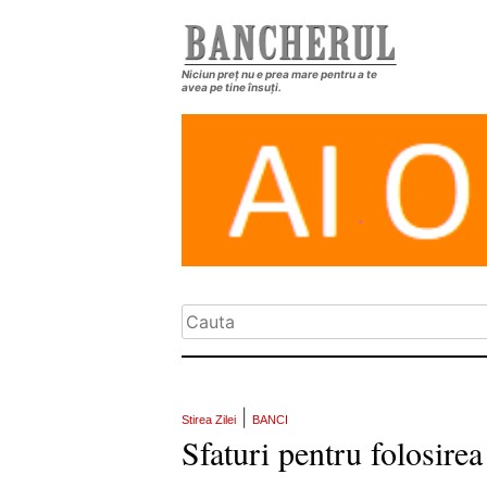
Niciun preț nu e prea mare pentru a te
avea pe tine însuți.
|
Stirea Zilei
BANCI
Sfaturi pentru folosirea