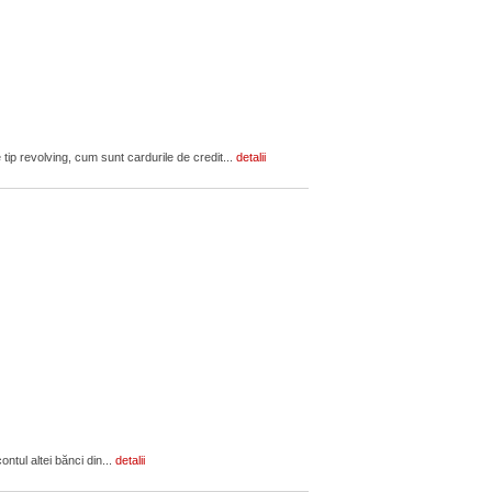
 tip revolving, cum sunt cardurile de credit...
detalii
ontul altei bănci din...
detalii