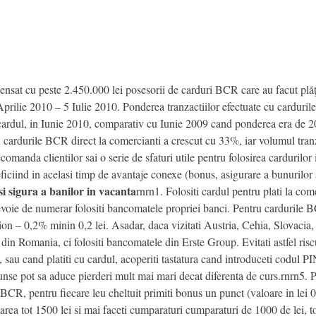
 cu peste 2.450.000 lei posesorii de carduri BCR care au facut plăţi 
prilie 2010 – 5 Iulie 2010. Ponderea tranzactiilor efectuate cu cardurile 
u cardul, in Iunie 2010, comparativ cu Iunie 2009 cand ponderea era de
u cardurile BCR direct la comercianti a crescut cu 33%, iar volumul tran
anda clientilor sai o serie de sfaturi utile pentru folosirea cardurilor 
ficiind in acelasi timp de avantaje conexe (bonus, asigurare a bunurilor a
 si sigura a banilor in vacanta
rnrn1. Folositi cardul pentru plati la com
 nevoie de numerar folositi bancomatele propriei banci. Pentru cardurile 
n – 0,2% minin 0,2 lei. Asadar, daca vizitati Austria, Cehia, Slovacia,
in Romania, ci folositi bancomatele din Erste Group. Evitati astfel riscu
sau cand platiti cu cardul, acoperiti tastatura cand introduceti codul PI
se pot sa aduce pierderi mult mai mari decat diferenta de curs.rnrn5. Pr
a BCR, pentru fiecare leu cheltuit primiti bonus un punct (valoare in lei
azarea tot 1500 lei si mai faceti cumparaturi cumparaturi de 1000 de lei, 