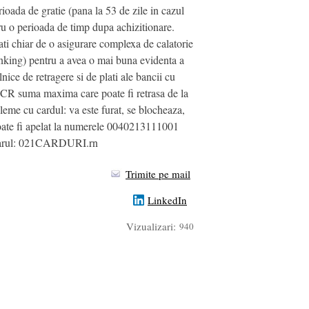
rioada de gratie (pana la 53 de zile in cazul
ru o perioada de timp dupa achizitionare.
ati chiar de o asigurare complexa de calatorie
banking) pentru a avea o mai buna evidenta a
lnice de retragere si de plati ale bancii cu
a BCR suma maxima care poate fi retrasa de la
bleme cu cardul: va este furat, se blocheaza,
 poate fi apelat la numerele 0040213111001
numarul: 021CARDURI.rn
Trimite pe mail
LinkedIn
Vizualizari:
940