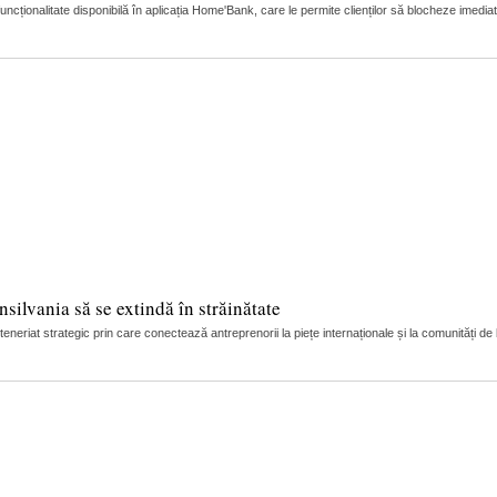
ionalitate disponibilă în aplicația Home'Bank, care le permite clienților să blocheze imedia
silvania să se extindă în străinătate
riat strategic prin care conectează antreprenorii la piețe internaționale și la comunități de