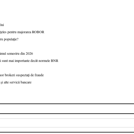
lui
 înțeles pentru majorarea ROBOR
tru populație?
primul semestru din 2026
ței sunt mai importante decât normele BNR
nor brokeri suspectați de fraude
i alte servicii bancare