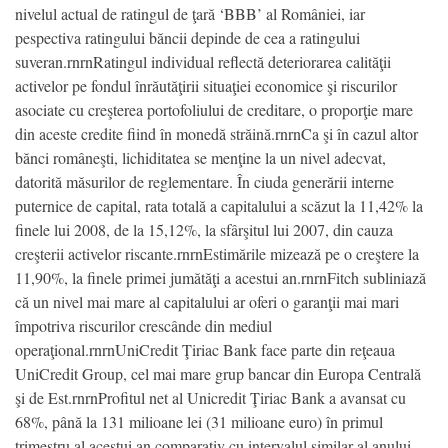
nivelul actual de ratingul de ţară ‘BBB’ al României, iar
pespectiva ratingului băncii depinde de cea a ratingului
suveran.rnrnRatingul individual reflectă deteriorarea calităţii
activelor pe fondul înrăutăţirii situaţiei economice şi riscurilor
asociate cu creşterea portofoliului de creditare, o proporţie mare
din aceste credite fiind în monedă străină.rnrnCa şi în cazul altor
bănci româneşti, lichiditatea se menţine la un nivel adecvat,
datorită măsurilor de reglementare. În ciuda generării interne
puternice de capital, rata totală a capitalului a scăzut la 11,42% la
finele lui 2008, de la 15,12%, la sfârşitul lui 2007, din cauza
creşterii activelor riscante.rnrnEstimările mizează pe o creştere la
11,90%, la finele primei jumătăţi a acestui an.rnrnFitch subliniază
că un nivel mai mare al capitalului ar oferi o garanţii mai mari
împotriva riscurilor crescânde din mediul
operaţional.rnrnUniCredit Ţiriac Bank face parte din reţeaua
UniCredit Group, cel mai mare grup bancar din Europa Centrală
şi de Est.rnrnProfitul net al Unicredit Ţiriac Bank a avansat cu
68%, până la 131 milioane lei (31 milioane euro) în primul
trimestru al acestui an comparativ cu intervalul similar al anului