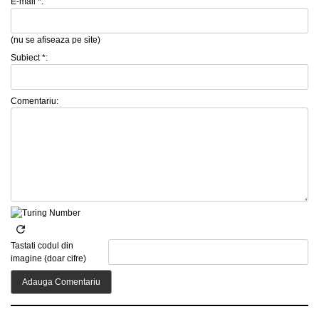
E-mail *:
(nu se afiseaza pe site)
Subiect *:
Comentariu:
Tastati codul din
imagine (doar cifre)