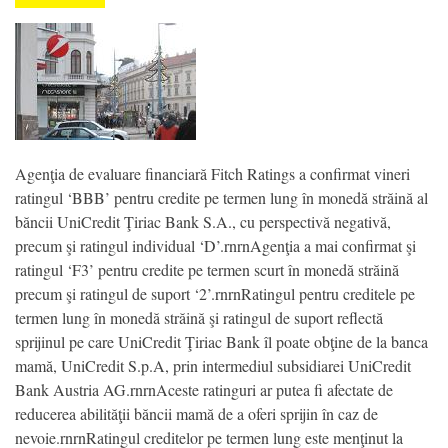
Agenţia de evaluare financiară Fitch Ratings a confirmat vineri
ratingul ‘BBB’ pentru credite pe termen lung în monedă străină al
băncii UniCredit Ţiriac Bank S.A., cu perspectivă negativă,
precum şi ratingul individual ‘D’.rnrnAgenţia a mai confirmat şi
ratingul ‘F3’ pentru credite pe termen scurt în monedă străină
precum şi ratingul de suport ‘2’.rnrnRatingul pentru creditele pe
termen lung în monedă străină şi ratingul de suport reflectă
sprijinul pe care UniCredit Ţiriac Bank îl poate obţine de la banca
mamă, UniCredit S.p.A, prin intermediul subsidiarei UniCredit
Bank Austria AG.rnrnAceste ratinguri ar putea fi afectate de
reducerea abilităţii băncii mamă de a oferi sprijin în caz de
nevoie.rnrnRatingul creditelor pe termen lung este menţinut la