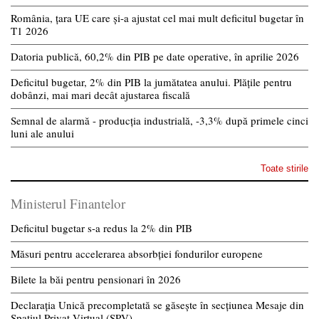
România, țara UE care și-a ajustat cel mai mult deficitul bugetar în
T1 2026
Datoria publică, 60,2% din PIB pe date operative, în aprilie 2026
Deficitul bugetar, 2% din PIB la jumătatea anului. Plățile pentru
dobânzi, mai mari decât ajustarea fiscală
Semnal de alarmă - producția industrială, -3,3% după primele cinci
luni ale anului
Toate stirile
Ministerul Finantelor
Deficitul bugetar s-a redus la 2% din PIB
Măsuri pentru accelerarea absorbției fondurilor europene
Bilete la băi pentru pensionari în 2026
Declarația Unică precompletată se găsește în secțiunea Mesaje din
Spațiul Privat Virtual (SPV)