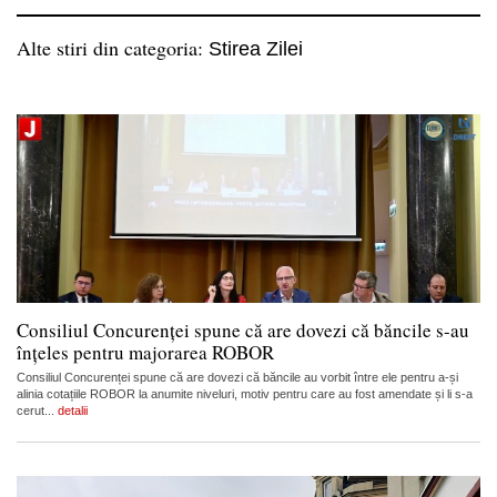
Alte stiri din categoria:
Stirea Zilei
Consiliul Concurenței spune că are dovezi că băncile s-au
înțeles pentru majorarea ROBOR
Consiliul Concurenței spune că are dovezi că băncile au vorbit între ele pentru a-și
alinia cotațiile ROBOR la anumite niveluri, motiv pentru care au fost amendate și li s-a
cerut...
detalii