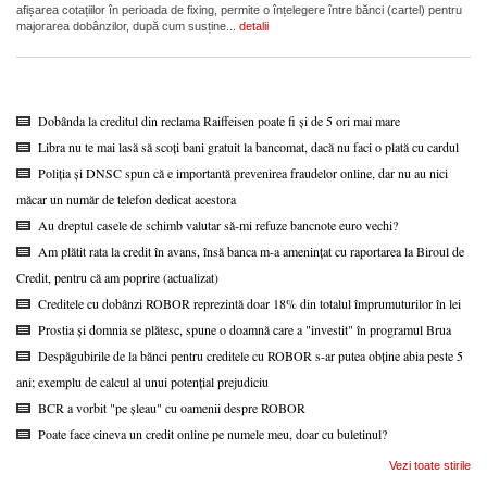
afișarea cotațiilor în perioada de fixing, permite o înțelegere între bănci (cartel) pentru
majorarea dobânzilor, după cum susține...
detalii
Dobânda la creditul din reclama Raiffeisen poate fi și de 5 ori mai mare
Libra nu te mai lasă să scoți bani gratuit la bancomat, dacă nu faci o plată cu cardul
Poliția și DNSC spun că e importantă prevenirea fraudelor online, dar nu au nici
măcar un număr de telefon dedicat acestora
Au dreptul casele de schimb valutar să-mi refuze bancnote euro vechi?
Am plătit rata la credit în avans, însă banca m-a amenințat cu raportarea la Biroul de
Credit, pentru că am poprire (actualizat)
Creditele cu dobânzi ROBOR reprezintă doar 18% din totalul împrumuturilor în lei
Prostia și domnia se plătesc, spune o doamnă care a "investit" în programul Brua
Despăgubirile de la bănci pentru creditele cu ROBOR s-ar putea obține abia peste 5
ani; exemplu de calcul al unui potențial prejudiciu
BCR a vorbit "pe șleau" cu oamenii despre ROBOR
Poate face cineva un credit online pe numele meu, doar cu buletinul?
Vezi toate stirile