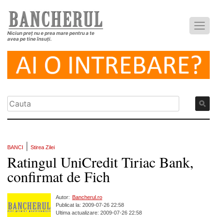
Niciun preț nu e prea mare pentru a te
avea pe tine însuți.
|
BANCI
Stirea Zilei
Ratingul UniCredit Tiriac Bank,
confirmat de Fich
Autor:
Bancherul.ro
Publicat la: 2009-07-26 22:58
Ultima actualizare: 2009-07-26 22:58