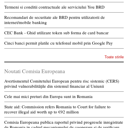
Termeni si conditii contractuale ale serviciului You BRD
Recomandari de securitate ale BRD pentru utilizatorii de
internet/mobile banking
CEC Bank - Ghid utilizare token sub forma de card bancar
Cinci banci permit platile cu telefonul mobil prin Google Pay
Toate stirile
Noutati Comisia Europeana
Avertismentul Comitetului European pentru risc sistemic (CERS)
privind vulnerabilitățile din sistemul financiar al Uniunii
Cele mai mici preturi din Europa sunt in Romania
State aid: Commission refers Romania to Court for failure to
recover illegal aid worth up to €92 million
Comisia Europeana publica raportul privind progresele inregistrate
de Romania in cadrul mecanismului de cooperare si de verificare