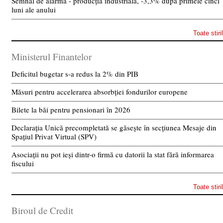
Semnal de alarmă - producția industrială, -3,3% după primele cinci
luni ale anului
Toate stiri
Ministerul Finantelor
Deficitul bugetar s-a redus la 2% din PIB
Măsuri pentru accelerarea absorbției fondurilor europene
Bilete la băi pentru pensionari în 2026
Declarația Unică precompletată se găsește în secțiunea Mesaje din
Spațiul Privat Virtual (SPV)
Asociații nu pot ieși dintr-o firmă cu datorii la stat fără informarea
fiscului
Toate stiri
Biroul de Credit