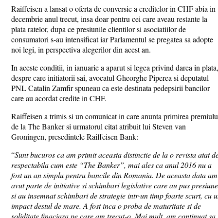
Raiffeisen a lansat o oferta de conversie a creditelor in CHF abia in
decembrie anul trecut, insa doar pentru cei care aveau restante la
plata ratelor, dupa ce presiunile clientilor si asociatiilor de
consumatori s-au intensificat iar Parlamentul se pregatea sa adopte
noi legi, in perspectiva alegerilor din acest an.
In aceste conditii, in ianuarie a aparut si legea privind darea in plata
despre care initiatorii sai, avocatul Gheorghe Piperea si deputatul
PNL Catalin Zamfir spuneau ca este destinata pedepsirii bancilor
care au acordat credite in CHF.
Raiffeisen a trimis si un comunicat in care anunta primirea premiulu
de la The Banker si urmatorul citat atribuit lui Steven van
Groningen, presedintele Raiffeisen Bank:
“
Sunt bucuros ca am primit aceasta distinctie de la o revista atat d
respectabila cum este “The Banker”, mai ales ca anul 2016 nu a
fost un an simplu pentru bancile din Romania. De aceasta data am
avut parte de initiative si schimbari legislative care au pus presiune
si au insemnat schimbari de strategie intr-un timp foarte scurt, cu 
impact destul de mare. A fost inca o proba de maturitate si de
soliditate finaciara pe care am trecut-o. Mai mult, am continuat sa