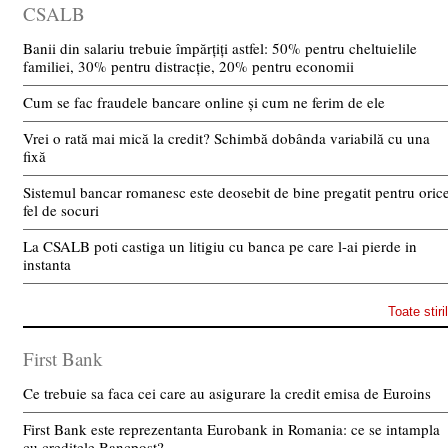
CSALB
Banii din salariu trebuie împărțiți astfel: 50% pentru cheltuielile
familiei, 30% pentru distracție, 20% pentru economii
Cum se fac fraudele bancare online și cum ne ferim de ele
Vrei o rată mai mică la credit? Schimbă dobânda variabilă cu una
fixă
Sistemul bancar romanesc este deosebit de bine pregatit pentru oric
fel de socuri
La CSALB poti castiga un litigiu cu banca pe care l-ai pierde in
instanta
Toate stiri
First Bank
Ce trebuie sa faca cei care au asigurare la credit emisa de Euroins
First Bank este reprezentanta Eurobank in Romania: ce se intampla
cu creditele Bancpost?