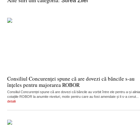
Alte stiri din categoria:
Stirea Zilei
Consiliul Concurenței spune că are dovezi că băncile s-au
înțeles pentru majorarea ROBOR
Consiliul Concurenței spune că are dovezi că băncile au vorbit între ele pentru a-și alinia
cotațiile ROBOR la anumite niveluri, motiv pentru care au fost amendate și li s-a cerut...
detalii