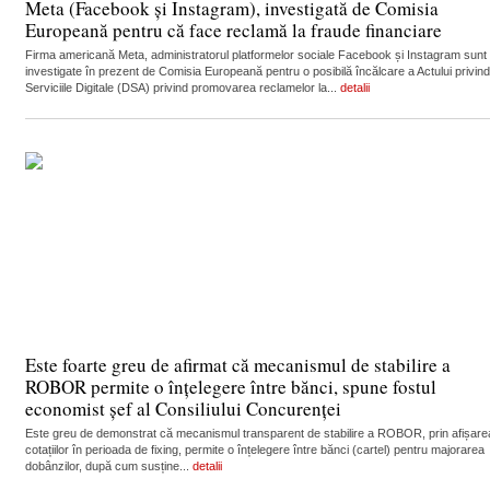
Meta (Facebook și Instagram), investigată de Comisia
Europeană pentru că face reclamă la fraude financiare
Firma americană Meta, administratorul platformelor sociale Facebook și Instagram sunt
investigate în prezent de Comisia Europeană pentru o posibilă încălcare a Actului privind
Serviciile Digitale (DSA) privind promovarea reclamelor la...
detalii
Este foarte greu de afirmat că mecanismul de stabilire a
ROBOR permite o înțelegere între bănci, spune fostul
economist șef al Consiliului Concurenței
Este greu de demonstrat că mecanismul transparent de stabilire a ROBOR, prin afișare
cotațiilor în perioada de fixing, permite o înțelegere între bănci (cartel) pentru majorarea
dobânzilor, după cum susține...
detalii