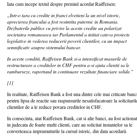
Iata cum incepe textul despre premiul acordat Raiffeisen:
„Intr-o tara cu credite in franci elvetieni la un nivel istoric,
aprecierea francului a fost resimtita puternic in Romania.
Dezbaterile publice cu privire la aceste credite au polarizat
societatea romaneasca iar Parlamentul a initiat cateva proiecte
legislative in vederea reducerii poverii clientilor, cu un impact
semnificativ asupra sistemului bancar.
In aceste conditii, Raiffeisen Bank si-a intensificat masurile de
restructurare a creditelor in CHF pentru a-si ajuta clientii sa le
ramburseze, raportand in continuare rezultate financiare solide.”
[1]
In realitate, Raiffeisen Bank a fost una dintre cele mai criticate banc
pentru lipsa de reactie sau raspunsurile nesatisfacatoare la solicitaril
clientilor de a le reduce povara creditelor in CHF.
In consecinta, atat Raiffeisen Bank, cat si alte banci, au fost actiona
in judecata de foarte multi clienti, care au solicitat instantelor sa le
converteasca imprumuturile la cursul istoric, din data acordarii.