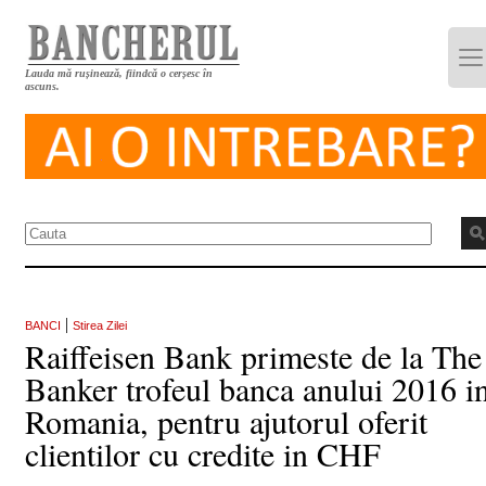
Lauda mă rușinează, fiindcă o cerșesc în
ascuns.
|
BANCI
Stirea Zilei
Raiffeisen Bank primeste de la The
Banker trofeul banca anului 2016 i
Romania, pentru ajutorul oferit
clientilor cu credite in CHF