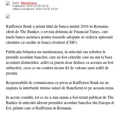
Autor:
Bancherul.ro
Publicat la: 2016-12-09 19:19
Ultima actualizare: 2016-12-09 19:19
Raiffeisen Bank a primit titlul de banca anului 2016 in Romania,
oferit de The Banker, o revista detinuta de Financial Times, care
lauda banca austriaca pentru masurile adoptate in vederea ajutorarii
clientilor cu credite in franci elvetieni (CHF).
Publicatia britanica nu mentioneaza, in articolul sau referitor la
premiile acordate bancilor, care au fost criteriile care au stat la baza
acordarii distinctiilor, astfel ca putem doar deduce ca acestea au fost
subiective, ceea ce nu confera niciun fel de valoare unui astfel de
premiu.
Responsabilii de comunicarea cu presa ai Raiffeisen Bank nu au
raspuns la intrebarile trimise astazi de Bancherul.ro pe aceasta tema
In aceste conditii, tot ce ne-a mai ramas a fost textul publicat de The
Banker in articolul aferent premiilor acordate bancilor din Europa d
Est, printre care si Raiffeisen in Romania.