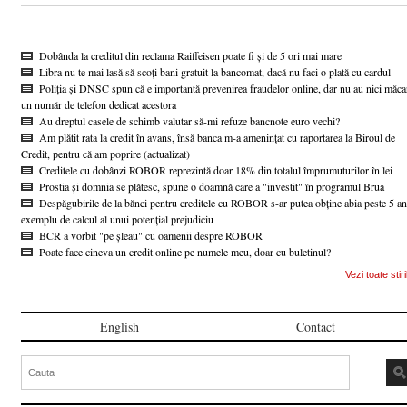
Dobânda la creditul din reclama Raiffeisen poate fi și de 5 ori mai mare
Libra nu te mai lasă să scoți bani gratuit la bancomat, dacă nu faci o plată cu cardul
Poliția și DNSC spun că e importantă prevenirea fraudelor online, dar nu au nici măca
un număr de telefon dedicat acestora
Au dreptul casele de schimb valutar să-mi refuze bancnote euro vechi?
Am plătit rata la credit în avans, însă banca m-a amenințat cu raportarea la Biroul de
Credit, pentru că am poprire (actualizat)
Creditele cu dobânzi ROBOR reprezintă doar 18% din totalul împrumuturilor în lei
Prostia și domnia se plătesc, spune o doamnă care a "investit" în programul Brua
Despăgubirile de la bănci pentru creditele cu ROBOR s-ar putea obține abia peste 5 an
exemplu de calcul al unui potențial prejudiciu
BCR a vorbit "pe șleau" cu oamenii despre ROBOR
Poate face cineva un credit online pe numele meu, doar cu buletinul?
Vezi toate stiri
English
Contact