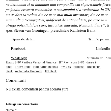
ne dezvoltam si sa finantam atat companiile cat si persoanele fizice
pe fondul cresterii economice, a consumului si a veniturilor. In 20
mi-as dori sa vedem din ce in ce mai multi investitori, din ce in ce
mai multi intreprinzatori, indiferent de nationalitate, pe care sa ii
atraga potentialul pe care, fara nicio indoiala, Romania il are”
, a
spus Steven van Groningen, presedintele Raiffeisen Bank.
Tipareste detalii
Trimite pe mai
Facebook
LinkedIn
WhatsApp
Vizualizari:
588
Taguri:
BNP Paribas Personal Finance
BT Pay
curs BNR
darea in
plata
Easy Credit
lege darea in plata
myBRD
procese
Raiffeisen
Bank
reclamatie Unicredit
TBI Bank
Comentarii
Nu există comentarii pentru această știre.
Adauga un comentariu
Nume *: