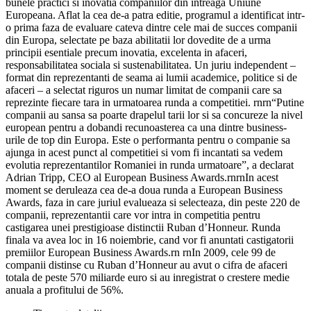
bunele practici si inovatia companiilor din intreaga Uniune
Europeana. Aflat la cea de-a patra editie, programul a identificat intr-
o prima faza de evaluare cateva dintre cele mai de succes companii
din Europa, selectate pe baza abilitatii lor dovedite de a urma
principii esentiale precum inovatia, excelenta in afaceri,
responsabilitatea sociala si sustenabilitatea. Un juriu independent –
format din reprezentanti de seama ai lumii academice, politice si de
afaceri – a selectat riguros un numar limitat de companii care sa
reprezinte fiecare tara in urmatoarea runda a competitiei. rnrn“Putine
companii au sansa sa poarte drapelul tarii lor si sa concureze la nivel
european pentru a dobandi recunoasterea ca una dintre business-
urile de top din Europa. Este o performanta pentru o companie sa
ajunga in acest punct al competitiei si vom fi incantati sa vedem
evolutia reprezentantilor Romaniei in runda urmatoare”, a declarat
Adrian Tripp, CEO al European Business Awards.rnrnIn acest
moment se deruleaza cea de-a doua runda a European Business
Awards, faza in care juriul evalueaza si selecteaza, din peste 220 de
companii, reprezentantii care vor intra in competitia pentru
castigarea unei prestigioase distinctii Ruban d’Honneur. Runda
finala va avea loc in 16 noiembrie, cand vor fi anuntati castigatorii
premiilor European Business Awards.rn rnIn 2009, cele 99 de
companii distinse cu Ruban d’Honneur au avut o cifra de afaceri
totala de peste 570 miliarde euro si au inregistrat o crestere medie
anuala a profitului de 56%.