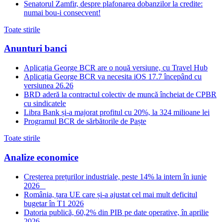
Senatorul Zamfir, despre plafonarea dobanzilor la credite:
numai bou-i consecvent!
Toate stirile
Anunturi banci
Aplicația George BCR are o nouă versiune, cu Travel Hub
Aplicația George BCR va necesita iOS 17.7 începând cu
versiunea 26.26
BRD aderă la contractul colectiv de muncă încheiat de CPBR
cu sindicatele
Libra Bank și-a majorat profitul cu 20%, la 324 milioane lei
Programul BCR de sărbătorile de Paște
Toate stirile
Analize economice
Creșterea prețurilor industriale, peste 14% la intern în iunie
2026
România, țara UE care și-a ajustat cel mai mult deficitul
bugetar în T1 2026
Datoria publică, 60,2% din PIB pe date operative, în aprilie
2026