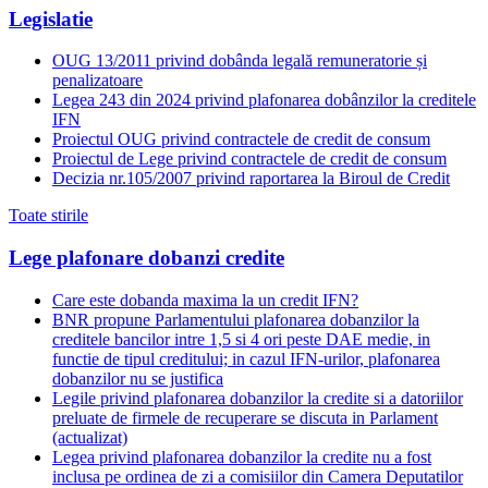
Legislatie
OUG 13/2011 privind dobânda legală remuneratorie și
penalizatoare
Legea 243 din 2024 privind plafonarea dobânzilor la creditele
IFN
Proiectul OUG privind contractele de credit de consum
Proiectul de Lege privind contractele de credit de consum
Decizia nr.105/2007 privind raportarea la Biroul de Credit
Toate stirile
Lege plafonare dobanzi credite
Care este dobanda maxima la un credit IFN?
BNR propune Parlamentului plafonarea dobanzilor la
creditele bancilor intre 1,5 si 4 ori peste DAE medie, in
functie de tipul creditului; in cazul IFN-urilor, plafonarea
dobanzilor nu se justifica
Legile privind plafonarea dobanzilor la credite si a datoriilor
preluate de firmele de recuperare se discuta in Parlament
(actualizat)
Legea privind plafonarea dobanzilor la credite nu a fost
inclusa pe ordinea de zi a comisiilor din Camera Deputatilor