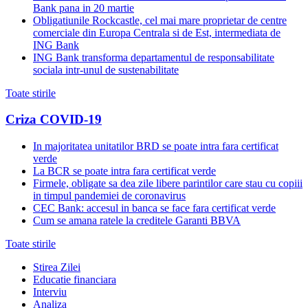
Bank pana in 20 martie
Obligatiunile Rockcastle, cel mai mare proprietar de centre
comerciale din Europa Centrala si de Est, intermediata de
ING Bank
ING Bank transforma departamentul de responsabilitate
sociala intr-unul de sustenabilitate
Toate stirile
Criza COVID-19
In majoritatea unitatilor BRD se poate intra fara certificat
verde
La BCR se poate intra fara certificat verde
Firmele, obligate sa dea zile libere parintilor care stau cu copiii
in timpul pandemiei de coronavirus
CEC Bank: accesul in banca se face fara certificat verde
Cum se amana ratele la creditele Garanti BBVA
Toate stirile
Stirea Zilei
Educatie financiara
Interviu
Analiza