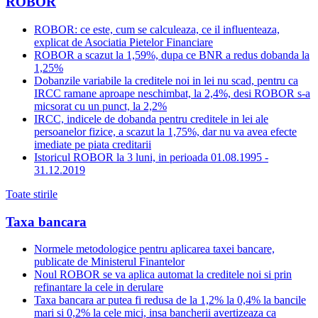
ROBOR
ROBOR: ce este, cum se calculeaza, ce il influenteaza,
explicat de Asociatia Pietelor Financiare
ROBOR a scazut la 1,59%, dupa ce BNR a redus dobanda la
1,25%
Dobanzile variabile la creditele noi in lei nu scad, pentru ca
IRCC ramane aproape neschimbat, la 2,4%, desi ROBOR s-a
micsorat cu un punct, la 2,2%
IRCC, indicele de dobanda pentru creditele in lei ale
persoanelor fizice, a scazut la 1,75%, dar nu va avea efecte
imediate pe piata creditarii
Istoricul ROBOR la 3 luni, in perioada 01.08.1995 -
31.12.2019
Toate stirile
Taxa bancara
Normele metodologice pentru aplicarea taxei bancare,
publicate de Ministerul Finantelor
Noul ROBOR se va aplica automat la creditele noi si prin
refinantare la cele in derulare
Taxa bancara ar putea fi redusa de la 1,2% la 0,4% la bancile
mari si 0,2% la cele mici, insa bancherii avertizeaza ca