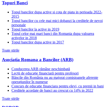
Topuri Banci
Topul bancilor dupa active si cota de piata in perioada 2022-
2015
Topul bancilor cu cele mai mici dobanzi la creditele de nevoi
personale
Topul bancilor la active in 2019
Topul celor mai mari banci din Romania dupa valoarea
activelor in 2018
Topul bancilor dupa active in 2017
Toate stirile
Asociatia Romana a Bancilor (ARB)
Conducerea ARB rămâne neschimbată
Lecții de educație financiară pentru profesori
Băncile din România nu au majorat comisioanele aferente
operațiunilor în numerar
Concurs de educatie financiara pentru elevi, cu premii in bani
Creditele acordate de banci au crescut cu 14% in 2022
Toate stirile