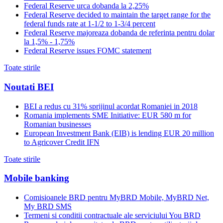
Federal Reserve urca dobanda la 2,25%
Federal Reserve decided to maintain the target range for the
federal funds rate at 1-1/2 to 1-3/4 percent
Federal Reserve majoreaza dobanda de referinta pentru dolar
la 1,5% - 1,75%
Federal Reserve issues FOMC statement
Toate stirile
Noutati BEI
BEI a redus cu 31% sprijinul acordat Romaniei in 2018
Romania implements SME Initiative: EUR 580 m for
Romanian businesses
European Investment Bank (EIB) is lending EUR 20 million
to Agricover Credit IFN
Toate stirile
Mobile banking
Comisioanele BRD pentru MyBRD Mobile, MyBRD Net,
My BRD SMS
Termeni si conditii contractuale ale serviciului You BRD