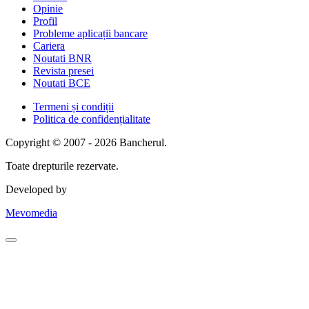
Opinie
Profil
Probleme aplicații bancare
Cariera
Noutati BNR
Revista presei
Noutati BCE
Termeni și condiții
Politica de confidențialitate
Copyright © 2007 - 2026 Bancherul.
Toate drepturile rezervate.
Developed by
Mevomedia