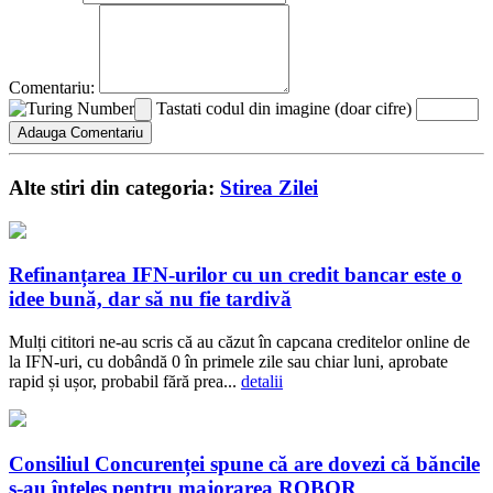
Comentariu:
Tastati codul din imagine (doar cifre)
Alte stiri din categoria:
Stirea Zilei
Refinanțarea IFN-urilor cu un credit bancar este o
idee bună, dar să nu fie tardivă
Mulți cititori ne-au scris că au căzut în capcana creditelor online de
la IFN-uri, cu dobândă 0 în primele zile sau chiar luni, aprobate
rapid și ușor, probabil fără prea...
detalii
Consiliul Concurenței spune că are dovezi că băncile
s-au înțeles pentru majorarea ROBOR