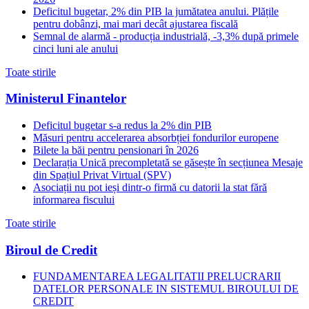
Deficitul bugetar, 2% din PIB la jumătatea anului. Plățile
pentru dobânzi, mai mari decât ajustarea fiscală
Semnal de alarmă - producția industrială, -3,3% după primele
cinci luni ale anului
Toate stirile
Ministerul Finantelor
Deficitul bugetar s-a redus la 2% din PIB
Măsuri pentru accelerarea absorbției fondurilor europene
Bilete la băi pentru pensionari în 2026
Declarația Unică precompletată se găsește în secțiunea Mesaje
din Spațiul Privat Virtual (SPV)
Asociații nu pot ieși dintr-o firmă cu datorii la stat fără
informarea fiscului
Toate stirile
Biroul de Credit
FUNDAMENTAREA LEGALITATII PRELUCRARII
DATELOR PERSONALE IN SISTEMUL BIROULUI DE
CREDIT