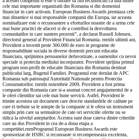
a acestei competitii si este o onoare sa fim recunoscuti ca una dintre
cele mai importante organizatii din Romania si din domeniul
financiar in care activam. European Business Awards premiaza cele
mai dinamice si mai responsabile companii din Europa, iar aceasta
nominalizare este o recunoastere a eforturilor noastre de a urma cele
mai bune practici de afaceri si de a contribui la dezvoltarea
comunitatilor in care suntem prezenti”, a declarat Russell Johnsen,
directorul general al Provident Financial Romania. rnrnIn ultimii ani,
Provident a investit peste 300.000 de euro in programe de
responsabilitate sociala in diverse domenii precum educatia
financiara, sprijinirea persoanelor defavorizate, a oamenilor cu nevoi
speciale si protectia mediului inconjurator. Provident sprijina primul
program non-profit de educatie financiara din Romania destinat
publicului larg, Bugetul Familiei. Programul este derulat de APC
Romania sub patronajul Autoritatii Nationale pentru Protectia
Consumatorilor. rnrnIn noiembrie 2009, Provident a fost prima
companie din Romania care si-a asumat concret angajamentul de a
le oferi clientilor sai cele mai bune servicii. Astfel, Provident le
trimite acestora un document care descrie standardele de calitate pe
care ei trebuie sa le astepte de la companie si le ofera un instrument
simplu prin care sa semnaleze de cate ori serviciile oferite nu se
ridica la nivelul asteptarilor. Acestea sunt doar cateva dintre criteriile
care au dus Provident in cea de-a doua etapa a
competitiei.rnrnProgramul European Business Awards este
sponsorizat de HSBC si recunoaste si recompenseaza excelenta,