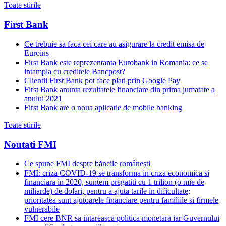
Toate stirile
First Bank
Ce trebuie sa faca cei care au asigurare la credit emisa de
Euroins
First Bank este reprezentanta Eurobank in Romania: ce se
intampla cu creditele Bancpost?
Clientii First Bank pot face plati prin Google Pay
First Bank anunta rezultatele financiare din prima jumatate a
anului 2021
First Bank are o noua aplicatie de mobile banking
Toate stirile
Noutati FMI
Ce spune FMI despre băncile românești
FMI: criza COVID-19 se transforma in criza economica si
financiara in 2020, suntem pregatiti cu 1 trilion (o mie de
miliarde) de dolari, pentru a ajuta tarile in dificultate;
prioritatea sunt ajutoarele financiare pentru familiile si firmele
vulnerabile
FMI cere BNR sa intareasca politica monetara iar Guvernului