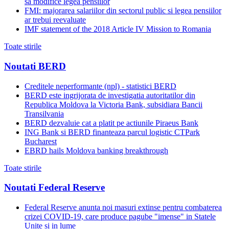
sa modifice legea pensiilor
FMI: majorarea salariilor din sectorul public si legea pensiilor
ar trebui reevaluate
IMF statement of the 2018 Article IV Mission to Romania
Toate stirile
Noutati BERD
Creditele neperformante (npl) - statistici BERD
BERD este ingrijorata de investigatia autoritatilor din
Republica Moldova la Victoria Bank, subsidiara Bancii
Transilvania
BERD dezvaluie cat a platit pe actiunile Piraeus Bank
ING Bank si BERD finanteaza parcul logistic CTPark
Bucharest
EBRD hails Moldova banking breakthrough
Toate stirile
Noutati Federal Reserve
Federal Reserve anunta noi masuri extinse pentru combaterea
crizei COVID-19, care produce pagube "imense" in Statele
Unite si in lume