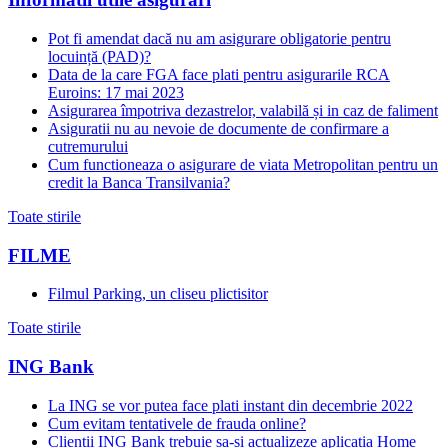
Pot fi amendat dacă nu am asigurare obligatorie pentru
locuință (PAD)?
Data de la care FGA face plati pentru asigurarile RCA
Euroins: 17 mai 2023
Asigurarea împotriva dezastrelor, valabilă și in caz de faliment
Asiguratii nu au nevoie de documente de confirmare a
cutremurului
Cum functioneaza o asigurare de viata Metropolitan pentru un
credit la Banca Transilvania?
Toate stirile
FILME
Filmul Parking, un cliseu plictisitor
Toate stirile
ING Bank
La ING se vor putea face plati instant din decembrie 2022
Cum evitam tentativele de frauda online?
Clientii ING Bank trebuie sa-si actualizeze aplicatia Home