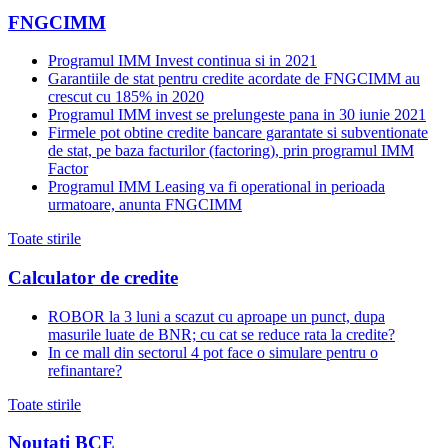
FNGCIMM
Programul IMM Invest continua si in 2021
Garantiile de stat pentru credite acordate de FNGCIMM au
crescut cu 185% in 2020
Programul IMM invest se prelungeste pana in 30 iunie 2021
Firmele pot obtine credite bancare garantate si subventionate
de stat, pe baza facturilor (factoring), prin programul IMM
Factor
Programul IMM Leasing va fi operational in perioada
urmatoare, anunta FNGCIMM
Toate stirile
Calculator de credite
ROBOR la 3 luni a scazut cu aproape un punct, dupa
masurile luate de BNR; cu cat se reduce rata la credite?
In ce mall din sectorul 4 pot face o simulare pentru o
refinantare?
Toate stirile
Noutati BCE