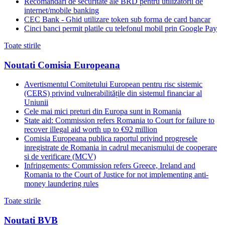
Recomandari de securitate ale BRD pentru utilizatorii de
internet/mobile banking
CEC Bank - Ghid utilizare token sub forma de card bancar
Cinci banci permit platile cu telefonul mobil prin Google Pay
Toate stirile
Noutati Comisia Europeana
Avertismentul Comitetului European pentru risc sistemic
(CERS) privind vulnerabilitățile din sistemul financiar al
Uniunii
Cele mai mici preturi din Europa sunt in Romania
State aid: Commission refers Romania to Court for failure to
recover illegal aid worth up to €92 million
Comisia Europeana publica raportul privind progresele
inregistrate de Romania in cadrul mecanismului de cooperare
si de verificare (MCV)
Infringements: Commission refers Greece, Ireland and
Romania to the Court of Justice for not implementing anti-
money laundering rules
Toate stirile
Noutati BVB