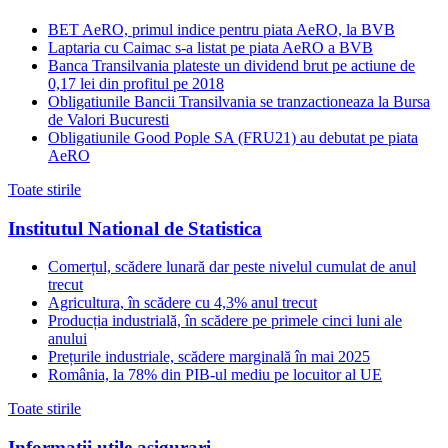
BET AeRO, primul indice pentru piata AeRO, la BVB
Laptaria cu Caimac s-a listat pe piata AeRO a BVB
Banca Transilvania plateste un dividend brut pe actiune de
0,17 lei din profitul pe 2018
Obligatiunile Bancii Transilvania se tranzactioneaza la Bursa
de Valori Bucuresti
Obligatiunile Good Pople SA (FRU21) au debutat pe piata
AeRO
Toate stirile
Institutul National de Statistica
Comerțul, scădere lunară dar peste nivelul cumulat de anul
trecut
Agricultura, în scădere cu 4,3% anul trecut
Producția industrială, în scădere pe primele cinci luni ale
anului
Prețurile industriale, scădere marginală în mai 2025
România, la 78% din PIB-ul mediu pe locuitor al UE
Toate stirile
Informatii utile asigurari