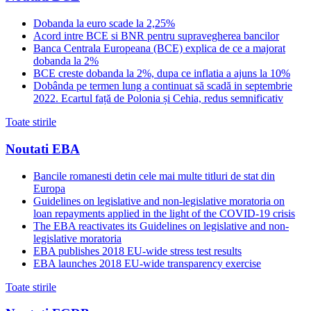
Dobanda la euro scade la 2,25%
Acord intre BCE si BNR pentru supravegherea bancilor
Banca Centrala Europeana (BCE) explica de ce a majorat
dobanda la 2%
BCE creste dobanda la 2%, dupa ce inflatia a ajuns la 10%
Dobânda pe termen lung a continuat să scadă in septembrie
2022. Ecartul față de Polonia și Cehia, redus semnificativ
Toate stirile
Noutati EBA
Bancile romanesti detin cele mai multe titluri de stat din
Europa
Guidelines on legislative and non-legislative moratoria on
loan repayments applied in the light of the COVID-19 crisis
The EBA reactivates its Guidelines on legislative and non-
legislative moratoria
EBA publishes 2018 EU-wide stress test results
EBA launches 2018 EU-wide transparency exercise
Toate stirile