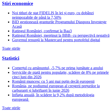
Stiri economice
Noi titluri de stat FIDELIS în lei și euro, cu dobânzi
neimpozabile de pânã la 7,50%
BID gestionează granturile Programului Diaspora Investește
Acasă
Ratingul României, confirmat la Baa3
Ratingul României, menținut la BBB- cu perspectivă negativă
Guvernul renunță la Mastercard pentru portofelul digital
Toate stirile
Statistici
Comerțul cu amănuntul, -5,7% pe prima jumătate a anului
Serviciile de piață pentru populație, scădere de 8% pe primele
cinci luni din 2026
Românii muncesc cu 5 ani mai puțin decât europenii
România, pe podiumul european al creșterii prețurilor la
carburanți și lubrifianți în iunie 2026
Inflația anuală, în scădere la 9,2% după metodologia
europeană
Toate stirile