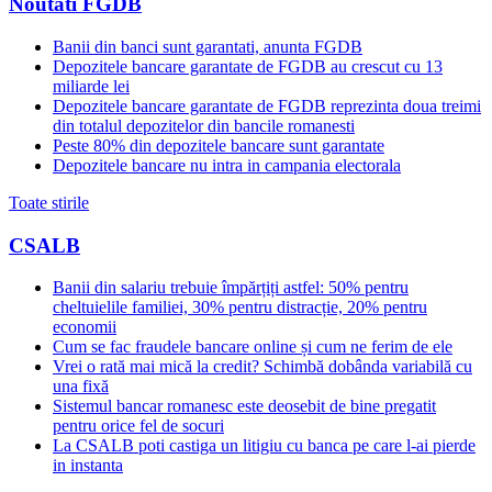
Noutati FGDB
Banii din banci sunt garantati, anunta FGDB
Depozitele bancare garantate de FGDB au crescut cu 13
miliarde lei
Depozitele bancare garantate de FGDB reprezinta doua treimi
din totalul depozitelor din bancile romanesti
Peste 80% din depozitele bancare sunt garantate
Depozitele bancare nu intra in campania electorala
Toate stirile
CSALB
Banii din salariu trebuie împărțiți astfel: 50% pentru
cheltuielile familiei, 30% pentru distracție, 20% pentru
economii
Cum se fac fraudele bancare online și cum ne ferim de ele
Vrei o rată mai mică la credit? Schimbă dobânda variabilă cu
una fixă
Sistemul bancar romanesc este deosebit de bine pregatit
pentru orice fel de socuri
La CSALB poti castiga un litigiu cu banca pe care l-ai pierde
in instanta