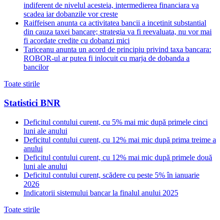
indiferent de nivelul acesteia, intermedierea financiara va
scadea iar dobanzile vor creste
Raiffeisen anunta ca activitatea bancii a incetinit substantial
din cauza taxei bancare; strategia va fi reevaluata, nu vor mai
fi acordate credite cu dobanzi mici
Tariceanu anunta un acord de principiu privind taxa bancara:
ROBOR-ul ar putea fi inlocuit cu marja de dobanda a
bancilor
Toate stirile
Statistici BNR
Deficitul contului curent, cu 5% mai mic după primele cinci
luni ale anului
Deficitul contului curent, cu 12% mai mic după prima treime a
anului
Deficitul contului curent, cu 12% mai mic după primele două
luni ale anului
Deficitul contului curent, scădere cu peste 5% în ianuarie
2026
Indicatorii sistemului bancar la finalul anului 2025
Toate stirile