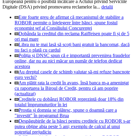
Europeană pentru o posibilă încălcare a Actului privind Serviciile
Digitale (DSA) privind promovarea reclamelor la...
detalii
Este foarte greu de afirmat că mecanismul de stabilire a
ROBOR permite o înțelegere între bănci, spune fostul
economist șef al Consiliului Concurenței
Dobânda la creditul din reclama Raiffeisen poate fi și de 5
ori mai mare
Libra nu te mai lasă să scoți bani gratuit la bancomat, dacă
nu faci o plată cu cardul
Poliția și DNSC spun că e importantă prevenirea fraudelor
online, dar nu au nici măcar un număr de telefon dedicat
acestora
Au dreptul casele de schimb valutar să-mi refuze bancnote
euro vechi?
Am plătit rata la credit în avans, însă banca m-a amenințat
cu raportarea la Biroul de Credit, pentru că am poprire
(actualizat)
Creditele cu dobânzi ROBOR reprezintă doar 18% din
totalul împrumuturilor în lei
Prostia și domnia se plătesc, spune o doamnă care a
"investit" în programul Brua
Despăgubirile de la bănci pentru creditele cu ROBOR s-ar
putea obține abia peste 5 ani; exemplu de calcul al unui
potențial prejudiciu