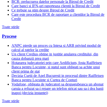
BCR: prelucrarea datelor personale la Biroul de Credit
Care banci si IFN-uri raporteaza clientii la Biroul de Credit
Ce trebuie sa stim despre Biroul de Credit
Care este procedura BCR de raportare a clientilor la Biroul de
Credit
Toate stirile
Procese
ANPC pierde un proces cu Intesa si ARB privind modul de
calcul al ratelor la credite
Un client Credius obtine in justitie anularea creditului, din
cauza dobanzii prea mari
Hotararea judecatoriei prin care Aedificium, fosta Raiffeisen
Banca pentru Locuinte, si statul sunt obligati sa achite unui
client prima de stat
Decizia Curtii de Apel Bucuresti in procesul dintre Raiffeisen
Banca pentru Locuinte si Curtea de Conturi
Vodafone, obligata de judecatori sa despagubeasca un abonat
caruia a refuzat sa-i repare un telefon stricat sau sa-i dea banii
inapoi (decizia instantei)
Toate stirile