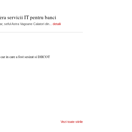
ra servicii IT pentru banci
r, seful Astra Vagoane Calatori din...
detalii
caz in care a fost sesizat si DIICOT
Vezi toate stirile