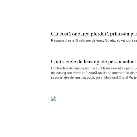
Cât costă onoarea pierdută printr-un pa
Răspunsul este: 5 milioane de euro. Cu atât au vândut site-u
Contractele de leasing ale persoanelor fi
Contractele de leasing nu mai sunt titluri executorii pentr
de leasing are dreptul să ceară rezilierea contractului din
şi societăţile de leasing, publicata in Monitorul Oficial Par