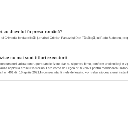
ct cu diavolul în presa română?
l G4media fondatorii săi, jurnaliștii Cristian Pantazi și Dan Tăpălagă, lui Radu Budeanu, proprie
zice nu mai sunt titluri executorii
u consumatori, adica pentru persoanele fizice, dar nu si pentru firme, conform unei noi legi in 
 cauza neplăţii a crescut la trei luni.Este vorba de Legea nr. 83/2021 pentru modificarea Ordon
tea I nr. 401 din 16 aprilie 2021.In consecinta, firmele de leasing vor trebui să ceara unei insta