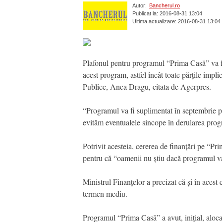
Autor:
Bancherul.ro
Publicat la: 2016-08-31 13:04
Ultima actualizare: 2016-08-31 13:04
Plafonul pentru programul “Prima Casă” va fi 
acest program, astfel încât toate părțile impli
Publice, Anca Dragu, citata de Agerpres.
“Programul va fi suplimentat în septembrie p
evităm eventualele sincope în derularea progr
Potrivit acesteia, cererea de finanțări pe “Pri
pentru că “oamenii nu știu dacă programul va
Ministrul Finanțelor a precizat că și în acest c
termen mediu.
Programul “Prima Casă” a avut, inițial, aloca