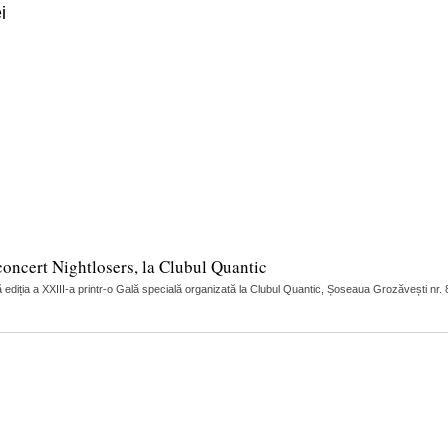
i
concert Nightlosers, la Clubul Quantic
ediția a XXIII-a printr-o Gală specială organizată la Clubul Quantic, Șoseaua Grozăvești nr.