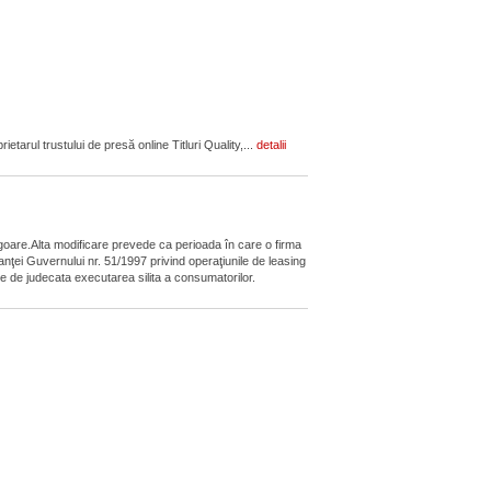
tarul trustului de presă online Titluri Quality,...
detalii
vigoare.Alta modificare prevede ca perioada în care o firma
anţei Guvernului nr. 51/1997 privind operaţiunile de leasing
nte de judecata executarea silita a consumatorilor.