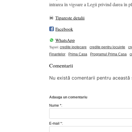
intrarea în vigoare a Legii privind darea în 
Tipareste detalii
Facebook
WhatsApp
Taguri:
credite ipotecare
credite pentru locuinte
cr
Finantelor
Prima Casa
Programul Prima Casa
c
Comentarii
Nu există comentarii pentru această ș
Adauga un comentariu
Nume *:
E-mail *: