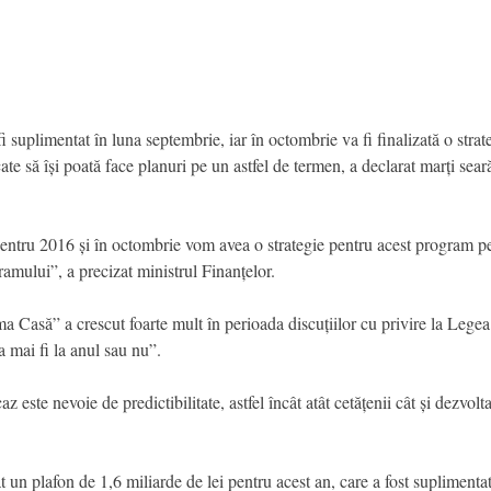
suplimentat în luna septembrie, iar în octombrie va fi finalizată o strat
cate să își poată face planuri pe un astfel de termen, a declarat marți sear
entru 2016 și în octombrie vom avea o strategie pentru acest program pe 
amului”, a precizat ministrul Finanțelor.
ma Casă” a crescut foarte mult în perioada discuțiilor cu privire la Legea 
 mai fi la anul sau nu”.
az este nevoie de predictibilitate, astfel încât atât cetățenii cât și dezvolt
t un plafon de 1,6 miliarde de lei pentru acest an, care a fost suplimenta