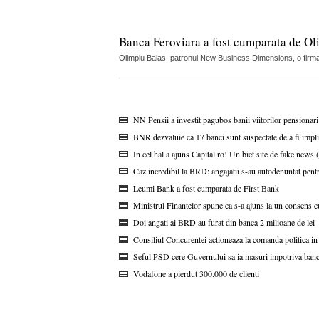
Banca Feroviara a fost cumparata de Oli
Olimpiu Balas, patronul New Business Dimensions, o firma c
NN Pensii a investit pagubos banii viitorilor pensionar
BNR dezvaluie ca 17 banci sunt suspectate de a fi impli
In cel hal a ajuns Capital.ro! Un biet site de fake news 
Caz incredibil la BRD: angajatii s-au autodenuntat pent
Leumi Bank a fost cumparata de First Bank
Ministrul Finantelor spune ca s-a ajuns la un consens c
Doi angati ai BRD au furat din banca 2 milioane de lei
Consiliul Concurentei actioneaza la comanda politica
Seful PSD cere Guvernului sa ia masuri impotriva bancilo
Vodafone a pierdut 300.000 de clienti