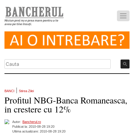
Niciun preț nu e prea mare pentru a te
avea pe tine însuți.
|
BANCI
Stirea Zilei
Profitul NBG-Banca Romaneasca,
in crestere cu 12%
Autor:
Bancherul.ro
Publicat la: 2010-08-28 19:20
Ultima actualizare: 2010-08-28 19:20