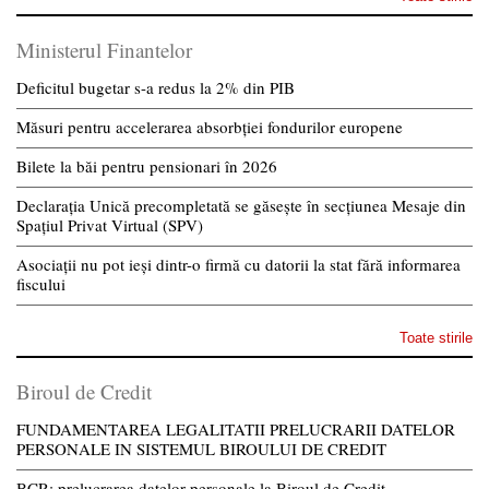
Ministerul Finantelor
Deficitul bugetar s-a redus la 2% din PIB
Măsuri pentru accelerarea absorbției fondurilor europene
Bilete la băi pentru pensionari în 2026
Declarația Unică precompletată se găsește în secțiunea Mesaje din
Spațiul Privat Virtual (SPV)
Asociații nu pot ieși dintr-o firmă cu datorii la stat fără informarea
fiscului
Toate stirile
Biroul de Credit
FUNDAMENTAREA LEGALITATII PRELUCRARII DATELOR
PERSONALE IN SISTEMUL BIROULUI DE CREDIT
BCR: prelucrarea datelor personale la Biroul de Credit