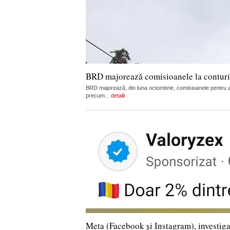
BRD majorează comisioanele la conturi, c
BRD majorează, din luna octombrie, comisioanele pentru admi
precum...
detalii
Meta (Facebook și Instagram), investiga