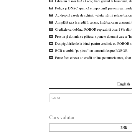
Libra nu te mai lasă să scoți bani gratuit la bancomat, da
Poliția și DNSC spun că e importantă prevenirea fraudel
Au dreptul casele de schimb valutar să-mi refuze bancn
Am plătit rata la credit în avans, însă banca m-a ameninț
Creditele cu dobânzi ROBOR reprezintă doar 18% din to
Prostia și domnia se plătesc, spune o doamnă care a "i
Despăgubirile de la bănci pentru creditele cu ROBOR s-a
BCR a vorbit "pe șleau" cu oamenii despre ROBOR
Poate face cineva un credit online pe numele meu, doar 
English
Curs valutar
BNR