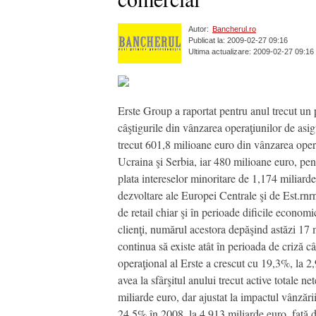
Autor:
Bancherul.ro
Publicat la: 2009-02-27 09:16
Ultima actualizare: 2009-02-27 09:16
Erste Group a raportat pentru anul trecut un 
câştigurile din vânzarea operaţiunilor de asig
trecut 601,8 milioane euro din vânzarea operaţ
Ucraina şi Serbia, iar 480 milioane euro, pen
plata intereselor minoritare de 1,174 miliarde 
dezvoltare ale Europei Centrale şi de Est.rnrn
de retail chiar şi în perioade dificile econo
clienţi, numărul acestora depăşind astăzi 17 m
continua să existe atât în perioada de criză c
operaţional al Erste a crescut cu 19,3%, la 2
avea la sfârşitul anului trecut active totale n
miliarde euro, dar ajustat la impactul vânzări
24,5% în 2008, la 4,913 miliarde euro, faţă d