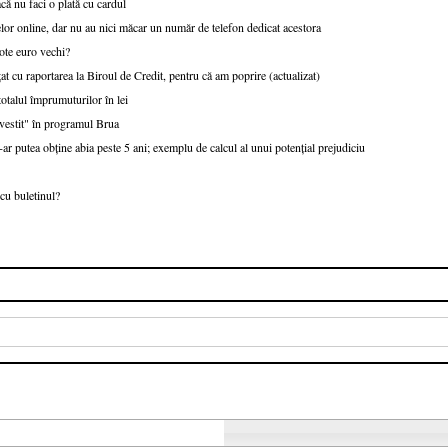
că nu faci o plată cu cardul
or online, dar nu au nici măcar un număr de telefon dedicat acestora
ote euro vechi?
at cu raportarea la Biroul de Credit, pentru că am poprire (actualizat)
talul împrumuturilor în lei
nvestit" în programul Brua
r putea obține abia peste 5 ani; exemplu de calcul al unui potențial prejudiciu
cu buletinul?