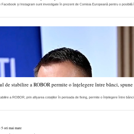
 Facebook și Instagram sunt investigate în prezent de Comisia Europeană pentru o posibilă încă
ul de stabilire a ROBOR permite o înțelegere între bănci, spune 
lire a ROBOR, prin afișarea cotațiilor în perioada de fixing, permite o înțelegere între bănci
e 5 ori mai mare