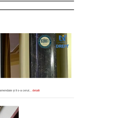
amendate și li s-a cerut...
detalii