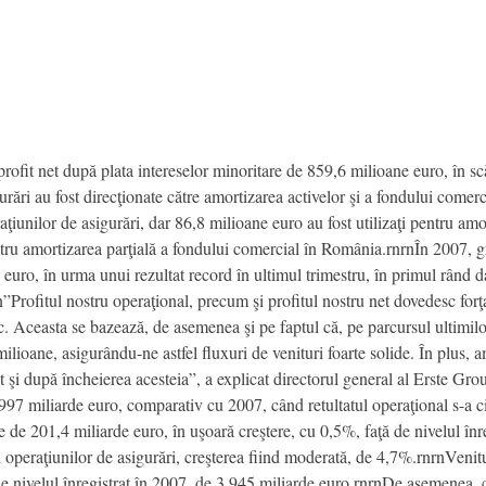
profit net după plata intereselor minoritare de 859,6 milioane euro, în s
urări au fost direcţionate către amortizarea activelor şi a fondului comerc
iunilor de asigurări, dar 86,8 milioane euro au fost utilizaţi pentru amor
tru amortizarea parţială a fondului comercial în România.rnrnÎn 2007, gr
euro, în urma unui rezultat record în ultimul trimestru, în primul rând dat
”Profitul nostru operaţional, precum şi profitul nostru net dovedesc forţ
mic. Aceasta se bazează, de asemenea şi pe faptul că, pe parcursul ultimi
ilioane, asigurându-ne astfel fluxuri de venituri foarte solide. În plus, a
ât şi după încheierea acesteia”, a explicat directorul general al Erste G
,997 miliarde euro, comparativ cu 2007, când retultatul operaţional s-a 
ete de 201,4 miliarde euro, în uşoară creştere, cu 0,5%, faţă de nivelul înr
i operaţiunilor de asigurări, creşterea fiind moderată, de 4,7%.rnrnVenitu
e nivelul înregistrat în 2007, de 3,945 miliarde euro.rnrnDe asemenea, c