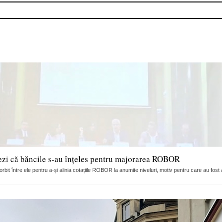
ezi că băncile s-au înțeles pentru majorarea ROBOR
it între ele pentru a-și alinia cotațiile ROBOR la anumite niveluri, motiv pentru care au fost 