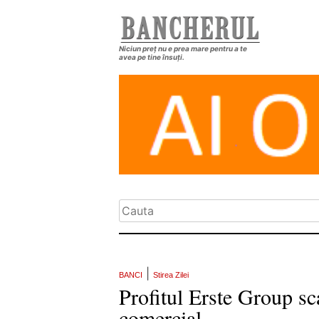
Niciun preț nu e prea mare pentru a te
avea pe tine însuți.
|
BANCI
Stirea Zilei
Profitul Erste Group sc
comercial