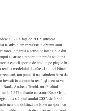
cădere cu 27% faţă de 2007, întrucât
ial la subsidiare.rnrnErste a obţinut anul
tizarea integrală a activelor intangibile din
upul austriac a raportat un profit net după
orită cererii sporite de credite pe pieţele în
a reală a modelului de afaceri al unei bănci
lor zece ani, am putut să ne extindem baza de
m investit în economia reală, şi aceasta va
roup Bank, Andreas Trechl. rnrnProfitul
cifrat la 2,547 miliarde euro.rnrnErste Group
egistrat la sfârşitul anului 2007, de 200,5
rile nete din dobânzi ale Erste au sporit cu
heltuielile administrative s-au majorat anul