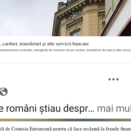
arduri, transferuri și alte servicii bancare
nistrarea conturilor, retragerile de numerar de pe carduri, transferuri de bani și alte servic
tă de Comisia Europeană pentru că face reclamă la fraude finan