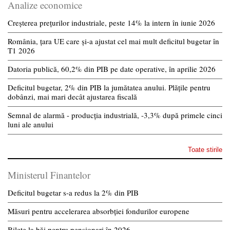
Analize economice
Creșterea prețurilor industriale, peste 14% la intern în iunie 2026
România, țara UE care și-a ajustat cel mai mult deficitul bugetar în
T1 2026
Datoria publică, 60,2% din PIB pe date operative, în aprilie 2026
Deficitul bugetar, 2% din PIB la jumătatea anului. Plățile pentru
dobânzi, mai mari decât ajustarea fiscală
Semnal de alarmă - producția industrială, -3,3% după primele cinci
luni ale anului
Toate stirile
Ministerul Finantelor
Deficitul bugetar s-a redus la 2% din PIB
Măsuri pentru accelerarea absorbției fondurilor europene
Bilete la băi pentru pensionari în 2026