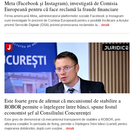
Meta (Facebook și Instagram), investigată de Comisia
Europeană pentru că face reclamă la fraude financiare
Firma americană Meta, administratorul platformelor sociale Facebook și Instagram
sunt investigate în prezent de Comisia Europeană pentru o posibilă încălcare a Actului
privind Serviciile Digitale (DSA) privind promovarea reclamelor la...
detalii
Este foarte greu de afirmat că mecanismul de stabilire a
ROBOR permite o înțelegere între bănci, spune fostul
economist șef al Consiliului Concurenței
Este greu de demonstrat că mecanismul transparent de stabilire a ROBOR, prin
afișarea cotațiilor în perioada de fixing, permite o înțelegere între bănci (cartel) pentru
majorarea dobânzilor, după cum susține...
detalii