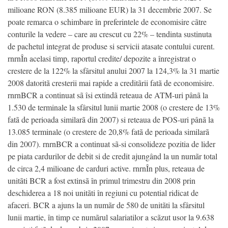
milioane RON (8.385 milioane EUR) la 31 decembrie 2007. Se
poate remarca o schimbare în preferintele de economisire cãtre
conturile la vedere – care au crescut cu 22% – tendinta sustinuta
de pachetul integrat de produse si servicii atasate contului curent.
rnrnÎn acelasi timp, raportul credite/ depozite a înregistrat o
crestere de la 122% la sfârsitul anului 2007 la 124,3% la 31 martie
2008 datoritã cresterii mai rapide a creditãrii fatã de economisire.
rnrnBCR a continuat sã îsi extindã reteaua de ATM-uri pânã la
1.530 de terminale la sfârsitul lunii martie 2008 (o crestere de 13%
fatã de perioada similarã din 2007) si reteaua de POS-uri pânã la
13.085 terminale (o crestere de 20,8% fatã de perioada similarã
din 2007). rnrnBCR a continuat sã-si consolideze pozitia de lider
pe piata cardurilor de debit si de credit ajungând la un numãr total
de circa 2,4 milioane de carduri active. rnrnÎn plus, reteaua de
unitãti BCR a fost extinsã în primul trimestru din 2008 prin
deschiderea a 18 noi unitãti în regiuni cu potential ridicat de
afaceri. BCR a ajuns la un numãr de 580 de unitãti la sfârsitul
lunii martie, în timp ce numãrul salariatilor a scãzut usor la 9.638