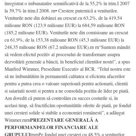
înregistrat o imbunatatire semnificativã de la 55,2% în trim.I 2007
la 39,7% în trim.I 2008. rn• Crestere puternicã a veniturilor.
Veniturile nete din dobânzi au crescut cu 63,2%, de la 419,54
milioane RON (123,9 milioane EUR) la 684,59 milioane RON
(185,2 milioane EUR). Veniturile nete din comisioane au crescut
cu 61,9%, de la 153,38 milioane RON (45,3 milioane EUR) la
248,35 milioane RON (67,2 milioane EUR).rn rn“Suntem mândri
sã vedem efectul pozitiv al procesului de transformare asupra
dezvoltãrii generale a bãncii, în beneficiul clientilor nostri”, a spus
Manfred Wimmer, Presedinte Executiv al BCR. “Telul nostru este
sã ne îmbunãtãtim în permanentã calitatea si eficienta afacerilor
pentru a putea crea o valoare superioarã pentru actionarii, clientii
si saiariatii nostri si pentru a ne consolida pozitia de lider pe piatã.
Am dovedit cã putem sã controlãm cu succes costurile si, în
acelasi timp, sã fructificãm oportunitãtile oferite de piatã, pe fondul
unei cresteri solide si stabile a economiei românesti”, a adãugat
PREZENTARE GENERALÃ A
Wimmer.rnrn
PERFORMANÞELOR FINANCIARE ALE
GRUPULUI
rnrnPe fondul unei cresteri cu 48,5% a veniturilor