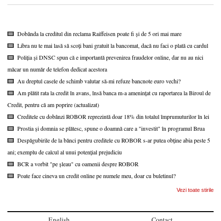
Dobânda la creditul din reclama Raiffeisen poate fi și de 5 ori mai mare
Libra nu te mai lasă să scoți bani gratuit la bancomat, dacă nu faci o plată cu cardul
Poliția și DNSC spun că e importantă prevenirea fraudelor online, dar nu au nici
măcar un număr de telefon dedicat acestora
Au dreptul casele de schimb valutar să-mi refuze bancnote euro vechi?
Am plătit rata la credit în avans, însă banca m-a amenințat cu raportarea la Biroul de
Credit, pentru că am poprire (actualizat)
Creditele cu dobânzi ROBOR reprezintă doar 18% din totalul împrumuturilor în lei
Prostia și domnia se plătesc, spune o doamnă care a "investit" în programul Brua
Despăgubirile de la bănci pentru creditele cu ROBOR s-ar putea obține abia peste 5
ani; exemplu de calcul al unui potențial prejudiciu
BCR a vorbit "pe șleau" cu oamenii despre ROBOR
Poate face cineva un credit online pe numele meu, doar cu buletinul?
Vezi toate stirile
English
Contact