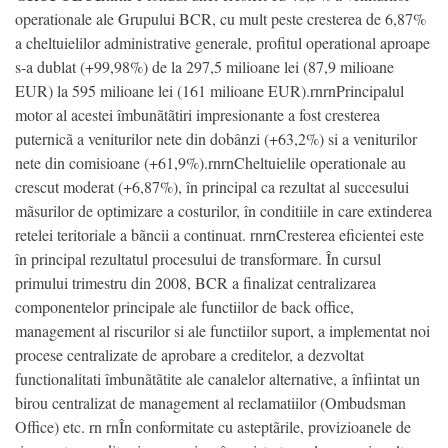
operationale ale Grupului BCR, cu mult peste cresterea de 6,87%
a cheltuielilor administrative generale, profitul operational aproape
s-a dublat (+99,98%) de la 297,5 milioane lei (87,9 milioane
EUR) la 595 milioane lei (161 milioane EUR).rnrnPrincipalul
motor al acestei îmbunãtãtiri impresionante a fost cresterea
puternicã a veniturilor nete din dobânzi (+63,2%) si a veniturilor
nete din comisioane (+61,9%).rnrnCheltuielile operationale au
crescut moderat (+6,87%), în principal ca rezultat al succesului
mãsurilor de optimizare a costurilor, în conditiile in care extinderea
retelei teritoriale a bãncii a continuat. rnrnCresterea eficientei este
în principal rezultatul procesului de transformare. În cursul
primului trimestru din 2008, BCR a finalizat centralizarea
componentelor principale ale functiilor de back office,
management al riscurilor si ale functiilor suport, a implementat noi
procese centralizate de aprobare a creditelor, a dezvoltat
functionalitati îmbunãtãtite ale canalelor alternative, a înfiintat un
birou centralizat de management al reclamatiilor (Ombudsman
Office) etc. rn rnÎn conformitate cu asteptãrile, provizioanele de