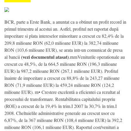
BCR, parte a Erste Bank, a anuntat ca a obtinut un profit record in
primul trimestru al acestui an. Astfel, profitul net raportat dupã
impozitare si plata intereselor minoritare a crescut cu 82,4% de la
209,8 milioane RON (62,0 milioane EUR) la 382,74 milioane
RON (103,6 milioane EUR), se arata intr-un comunicat de presa
(vezi documentul atasat)
al bancii
.rnrnVeniturile operationale au
crescut cu 48,5%, de la 664,5 milioane RON (196,3 milioane
EUR) la 987,2 milioane RON (267,1 milioane EUR). Profitul
înainte de impozitare a crescut cu 88,8% de la 243,27 milioane
RON (71,9 milioane EUR) la 459,24 milioane RON (124,2
milioane EUR). rn• Crestere excelentã a eficientei ca rezultat al
procesului de transformare. Rentabilitatea capitalului propriu
(ROE) a crescut de la 19,4% în trim.I 2007 la 30,7% în trim.I
2008. Cheltuielile administrative generale au crescut usor cu
6,87%, de la 367 milioane RON (108,4 milioane EUR) la 392,2
milioane RON (106,1 milioane EUR). Raportul cost/venituri a