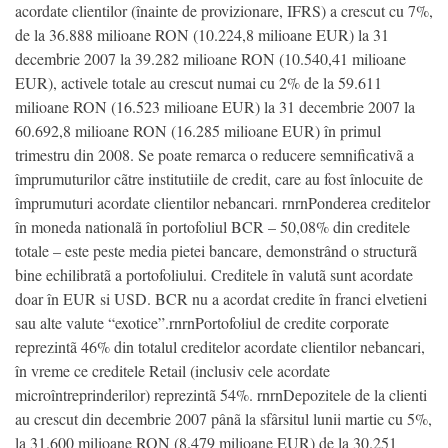
acordate clientilor (înainte de provizionare, IFRS) a crescut cu 7%,
de la 36.888 milioane RON (10.224,8 milioane EUR) la 31
decembrie 2007 la 39.282 milioane RON (10.540,41 milioane
EUR), activele totale au crescut numai cu 2% de la 59.611
milioane RON (16.523 milioane EUR) la 31 decembrie 2007 la
60.692,8 milioane RON (16.285 milioane EUR) în primul
trimestru din 2008. Se poate remarca o reducere semnificativã a
împrumuturilor cãtre institutiile de credit, care au fost înlocuite de
împrumuturi acordate clientilor nebancari. rnrnPonderea creditelor
în moneda nationalã în portofoliul BCR – 50,08% din creditele
totale – este peste media pietei bancare, demonstrând o structurã
bine echilibratã a portofoliului. Creditele în valutã sunt acordate
doar în EUR si USD. BCR nu a acordat credite în franci elvetieni
sau alte valute “exotice”.rnrnPortofoliul de credite corporate
reprezintã 46% din totalul creditelor acordate clientilor nebancari,
în vreme ce creditele Retail (inclusiv cele acordate
microîntreprinderilor) reprezintã 54%. rnrnDepozitele de la clienti
au crescut din decembrie 2007 pânã la sfârsitul lunii martie cu 5%,
la 31.600 milioane RON (8.479 milioane EUR) de la 30.251