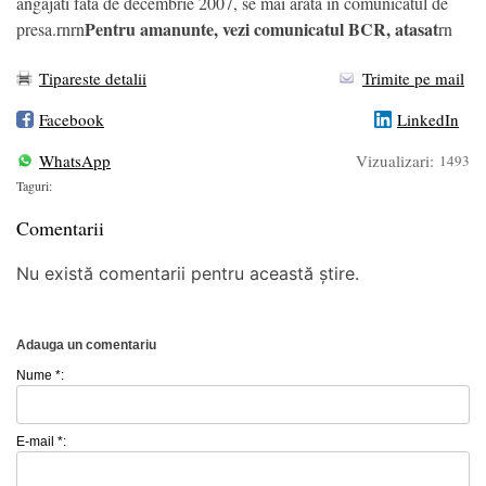
angajati fatã de decembrie 2007, se mai arata in comunicatul de
Pentru amanunte, vezi comunicatul BCR, atasat
presa.rnrn
rn
Tipareste detalii
Trimite pe mail
Facebook
LinkedIn
WhatsApp
Vizualizari:
1493
Taguri:
Comentarii
Nu există comentarii pentru această știre.
Adauga un comentariu
Nume *:
E-mail *: