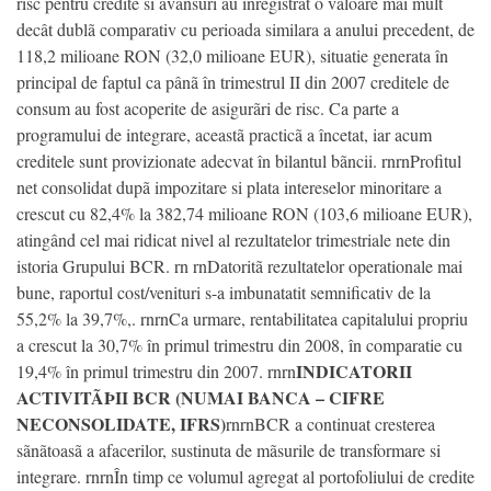
risc pentru credite si avansuri au înregistrat o valoare mai mult
decât dublã comparativ cu perioada similara a anului precedent, de
118,2 milioane RON (32,0 milioane EUR), situatie generata în
principal de faptul ca pânã în trimestrul II din 2007 creditele de
consum au fost acoperite de asigurãri de risc. Ca parte a
programului de integrare, aceastã practicã a încetat, iar acum
creditele sunt provizionate adecvat în bilantul bãncii. rnrnProfitul
net consolidat dupã impozitare si plata intereselor minoritare a
crescut cu 82,4% la 382,74 milioane RON (103,6 milioane EUR),
atingând cel mai ridicat nivel al rezultatelor trimestriale nete din
istoria Grupului BCR. rn rnDatoritã rezultatelor operationale mai
bune, raportul cost/venituri s-a imbunatatit semnificativ de la
55,2% la 39,7%,. rnrnCa urmare, rentabilitatea capitalului propriu
a crescut la 30,7% în primul trimestru din 2008, în comparatie cu
INDICATORII
19,4% în primul trimestru din 2007. rnrn
ACTIVITÃÞII BCR (NUMAI BANCA – CIFRE
NECONSOLIDATE, IFRS)
rnrnBCR a continuat cresterea
sãnãtoasã a afacerilor, sustinuta de mãsurile de transformare si
integrare. rnrnÎn timp ce volumul agregat al portofoliului de credite