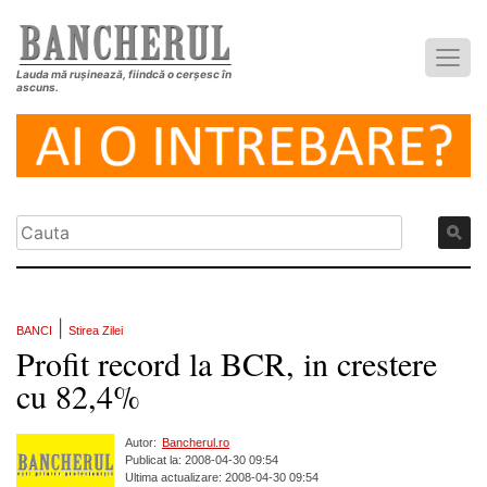
Lauda mă rușinează, fiindcă o cerșesc în
ascuns.
|
BANCI
Stirea Zilei
Profit record la BCR, in crestere
cu 82,4%
Autor:
Bancherul.ro
Publicat la: 2008-04-30 09:54
Ultima actualizare: 2008-04-30 09:54