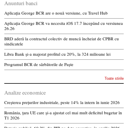
Anunturi banci
Aplicația George BCR are o nouă versiune, cu Travel Hub
Aplicația George BCR va necesita iOS 17.7 începând cu versiunea
26.26
BRD aderă la contractul colectiv de muncă încheiat de CPBR cu
sindicatele
Libra Bank și-a majorat profitul cu 20%, la 324 milioane lei
Programul BCR de sărbătorile de Paște
Toate stirile
Analize economice
Creșterea prețurilor industriale, peste 14% la intern în iunie 2026
România, țara UE care și-a ajustat cel mai mult deficitul bugetar în
T1 2026
Datoria publică, 60,2% din PIB pe date operative, în aprilie 2026