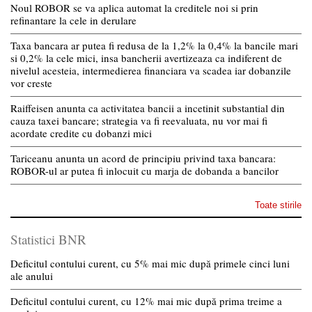
Noul ROBOR se va aplica automat la creditele noi si prin
refinantare la cele in derulare
Taxa bancara ar putea fi redusa de la 1,2% la 0,4% la bancile mari
si 0,2% la cele mici, insa bancherii avertizeaza ca indiferent de
nivelul acesteia, intermedierea financiara va scadea iar dobanzile
vor creste
Raiffeisen anunta ca activitatea bancii a incetinit substantial din
cauza taxei bancare; strategia va fi reevaluata, nu vor mai fi
acordate credite cu dobanzi mici
Tariceanu anunta un acord de principiu privind taxa bancara:
ROBOR-ul ar putea fi inlocuit cu marja de dobanda a bancilor
Toate stirile
Statistici BNR
Deficitul contului curent, cu 5% mai mic după primele cinci luni
ale anului
Deficitul contului curent, cu 12% mai mic după prima treime a