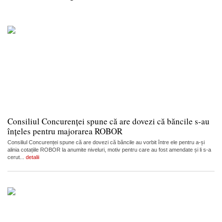
Consiliul Concurenței spune că are dovezi că băncile s-au
înțeles pentru majorarea ROBOR
Consiliul Concurenței spune că are dovezi că băncile au vorbit între ele pentru a-și
alinia cotațiile ROBOR la anumite niveluri, motiv pentru care au fost amendate și li s-a
cerut...
detalii