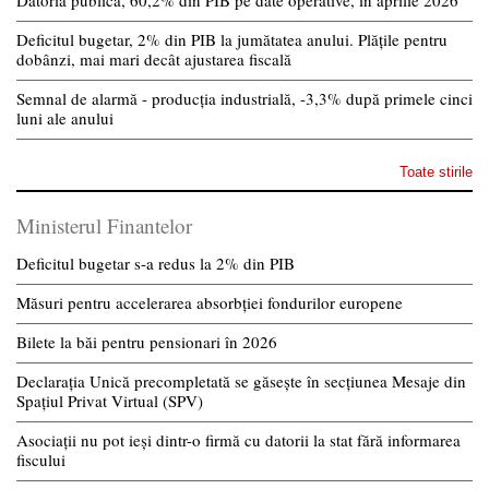
Deficitul bugetar, 2% din PIB la jumătatea anului. Plățile pentru
dobânzi, mai mari decât ajustarea fiscală
Semnal de alarmă - producția industrială, -3,3% după primele cinci
luni ale anului
Toate stirile
Ministerul Finantelor
Deficitul bugetar s-a redus la 2% din PIB
Măsuri pentru accelerarea absorbției fondurilor europene
Bilete la băi pentru pensionari în 2026
Declarația Unică precompletată se găsește în secțiunea Mesaje din
Spațiul Privat Virtual (SPV)
Asociații nu pot ieși dintr-o firmă cu datorii la stat fără informarea
fiscului