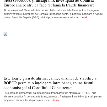
Meta (Facebook și Instagram), investigată de Comisia
Europeană pentru că face reclamă la fraude financiare
Firma americană Meta, administratorul platformelor sociale Facebook și Instagram
sunt investigate în prezent de Comisia Europeană pentru o posibilă încălcare a Actului
privind Serviciile Digitale (DSA) privind promovarea reclamelor la...
detalii
Este foarte greu de afirmat că mecanismul de stabilire a
ROBOR permite o înțelegere între bănci, spune fostul
economist șef al Consiliului Concurenței
Este greu de demonstrat că mecanismul transparent de stabilire a ROBOR, prin
afișarea cotațiilor în perioada de fixing, permite o înțelegere între bănci (cartel) pentru
majorarea dobânzilor, după cum susține...
detalii