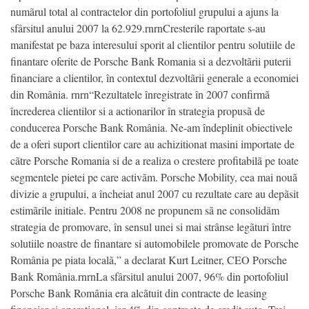
numãrul total al contractelor din portofoliul grupului a ajuns la
sfârsitul anului 2007 la 62.929.rnrnCresterile raportate s-au
manifestat pe baza interesului sporit al clientilor pentru solutiile de
finantare oferite de Porsche Bank Romania si a dezvoltãrii puterii
financiare a clientilor, în contextul dezvoltãrii generale a economiei
din România. rnrn“Rezultatele înregistrate în 2007 confirmã
încrederea clientilor si a actionarilor în strategia propusã de
conducerea Porsche Bank România. Ne-am îndeplinit obiectivele
de a oferi suport clientilor care au achizitionat masini importate de
cãtre Porsche Romania si de a realiza o crestere profitabilã pe toate
segmentele pietei pe care activãm. Porsche Mobility, cea mai nouã
divizie a grupului, a încheiat anul 2007 cu rezultate care au depãsit
estimãrile initiale. Pentru 2008 ne propunem sã ne consolidãm
strategia de promovare, în sensul unei si mai strânse legãturi între
solutiile noastre de finantare si automobilele promovate de Porsche
România pe piata localã,” a declarat Kurt Leitner, CEO Porsche
Bank România.rnrnLa sfârsitul anului 2007, 96% din portofoliul
Porsche Bank România era alcãtuit din contracte de leasing