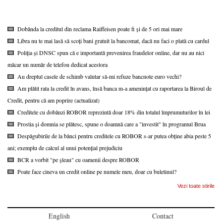
Dobânda la creditul din reclama Raiffeisen poate fi și de 5 ori mai mare
Libra nu te mai lasă să scoți bani gratuit la bancomat, dacă nu faci o plată cu cardul
Poliția și DNSC spun că e importantă prevenirea fraudelor online, dar nu au nici
măcar un număr de telefon dedicat acestora
Au dreptul casele de schimb valutar să-mi refuze bancnote euro vechi?
Am plătit rata la credit în avans, însă banca m-a amenințat cu raportarea la Biroul de
Credit, pentru că am poprire (actualizat)
Creditele cu dobânzi ROBOR reprezintă doar 18% din totalul împrumuturilor în lei
Prostia și domnia se plătesc, spune o doamnă care a "investit" în programul Brua
Despăgubirile de la bănci pentru creditele cu ROBOR s-ar putea obține abia peste 5
ani; exemplu de calcul al unui potențial prejudiciu
BCR a vorbit "pe șleau" cu oamenii despre ROBOR
Poate face cineva un credit online pe numele meu, doar cu buletinul?
Vezi toate stirile
English
Contact