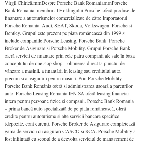
Virgil Chiricã.rnrnDespre Porsche Bank RomaniarnrnPorsche
Bank Romania, membru al Holdingului Porsche, oferã produse de
finantare a autoturismelor comercializate de cãtre Importatorul
Porsche Romania: Audi, SEAT, Skoda, Volkswagen, Porsche si
Bentley. Grupul este prezent pe piata româneascã din 1999 si
include companiile Porsche Leasing, Porsche Bank, Porsche
Broker de Asigurare si Porsche Mobility. Grupul Porsche Bank
oferã servicii de finantare prin cele patru companii ale sale în baza
conceptului de one stop shop – obtinerea direct la punctul de
vânzare a masinii, a finantãrii în leasing sau creditului auto,
precum si a asigurãrii pentru masinã. Prin Porsche Mobility
Porsche Bank România oferã si administrarea usoarã a parcurilor
auto. Porsche Leasing Romania IFN SA oferã leasing financiar
intern pentru persoane fizice si companii. Porsche Bank Romania
– prima bancã auto specializatã de pe piata româneascã, oferã
credite pentru autoturisme si alte servicii bancare specifice
(depozite, cont curent). Porsche Broker de Asigurare completeazã
gama de servicii cu asigurãri CASCO si RCA. Porsche Mobility a
fost înfiintatã cu scopul de a dezvolta serviciul de management de