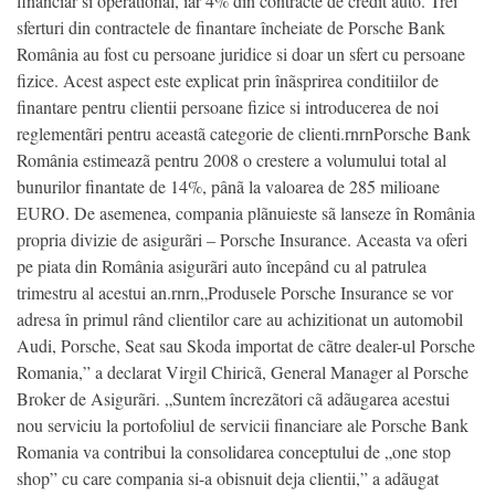
financiar si operational, iar 4% din contracte de credit auto. Trei
sferturi din contractele de finantare încheiate de Porsche Bank
România au fost cu persoane juridice si doar un sfert cu persoane
fizice. Acest aspect este explicat prin înãsprirea conditiilor de
finantare pentru clientii persoane fizice si introducerea de noi
reglementãri pentru aceastã categorie de clienti.rnrnPorsche Bank
România estimeazã pentru 2008 o crestere a volumului total al
bunurilor finantate de 14%, pânã la valoarea de 285 milioane
EURO. De asemenea, compania plãnuieste sã lanseze în România
propria divizie de asigurãri – Porsche Insurance. Aceasta va oferi
pe piata din România asigurãri auto începând cu al patrulea
trimestru al acestui an.rnrn„Produsele Porsche Insurance se vor
adresa în primul rând clientilor care au achizitionat un automobil
Audi, Porsche, Seat sau Skoda importat de cãtre dealer-ul Porsche
Romania,” a declarat Virgil Chiricã, General Manager al Porsche
Broker de Asigurãri. „Suntem încrezãtori cã adãugarea acestui
nou serviciu la portofoliul de servicii financiare ale Porsche Bank
Romania va contribui la consolidarea conceptului de „one stop
shop” cu care compania si-a obisnuit deja clientii,” a adãugat