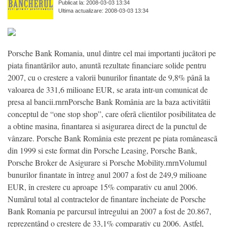
Publicat la: 2008-03-03 13:34
Ultima actualizare: 2008-03-03 13:34
Porsche Bank Romania, unul dintre cel mai importanti jucãtori pe
piata finantãrilor auto, anuntã rezultate financiare solide pentru
2007, cu o crestere a valorii bunurilor finantate de 9,8% pânã la
valoarea de 331,6 milioane EUR, se arata intr-un comunicat de
presa al bancii.rnrnPorsche Bank România are la baza activitãtii
conceptul de “one stop shop”, care oferã clientilor posibilitatea de
a obtine masina, finantarea si asigurarea direct de la punctul de
vânzare. Porsche Bank România este prezent pe piata româneascã
din 1999 si este format din Porsche Leasing, Porsche Bank,
Porsche Broker de Asigurare si Porsche Mobility.rnrnVolumul
bunurilor finantate în întreg anul 2007 a fost de 249,9 milioane
EUR, în crestere cu aproape 15% comparativ cu anul 2006.
Numãrul total al contractelor de finantare încheiate de Porsche
Bank Romania pe parcursul întregului an 2007 a fost de 20.867,
reprezentând o crestere de 33,1% comparativ cu 2006. Astfel,