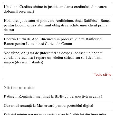
Un client Credius obtine in justitie anularea creditului, din cauza
dobanzii prea mari
Hotararea judecatoriei prin care Aedificium, fosta Raiffeisen Banca
pentru Locuinte, si statul sunt obligati sa achite unui client prima
de stat
Decizia Curtii de Apel Bucuresti in procesul dintre Raiffeisen
Banca pentru Locuinte si Curtea de Conturi
Vodafone, obligata de judecatori sa despagubeasca un abonat
caruia a refuzat sa-i repare un telefon stricat sau sa-i dea banii
inapoi (decizia instantei)
Toate stirile
Stiri economice
Ratingul României, menținut la BBB- cu perspectivă negativă
Guvernul renunță la Mastercard pentru portofelul digital
Salariul minim net pe economie crește la 2.699 lei din luna iulie