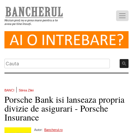
Niciun preț nu e prea mare pentru a te
avea pe tine însuți.
|
BANCI
Stirea Zilei
Porsche Bank isi lanseaza propria
divizie de asigurari - Porsche
Insurance
Autor:
Bancherul.ro