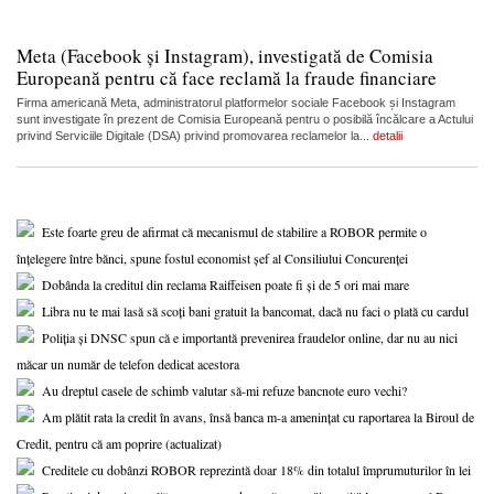
Meta (Facebook și Instagram), investigată de Comisia
Europeană pentru că face reclamă la fraude financiare
Firma americană Meta, administratorul platformelor sociale Facebook și Instagram
sunt investigate în prezent de Comisia Europeană pentru o posibilă încălcare a Actului
privind Serviciile Digitale (DSA) privind promovarea reclamelor la...
detalii
Este foarte greu de afirmat că mecanismul de stabilire a ROBOR permite o
înțelegere între bănci, spune fostul economist șef al Consiliului Concurenței
Dobânda la creditul din reclama Raiffeisen poate fi și de 5 ori mai mare
Libra nu te mai lasă să scoți bani gratuit la bancomat, dacă nu faci o plată cu cardul
Poliția și DNSC spun că e importantă prevenirea fraudelor online, dar nu au nici
măcar un număr de telefon dedicat acestora
Au dreptul casele de schimb valutar să-mi refuze bancnote euro vechi?
Am plătit rata la credit în avans, însă banca m-a amenințat cu raportarea la Biroul de
Credit, pentru că am poprire (actualizat)
Creditele cu dobânzi ROBOR reprezintă doar 18% din totalul împrumuturilor în lei