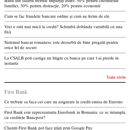
Banii din salariu trebuie împărțiți astfel: 50% pentru cheltuielile
familiei, 30% pentru distracție, 20% pentru economii
Cum se fac fraudele bancare online și cum ne ferim de ele
Vrei o rată mai mică la credit? Schimbă dobânda variabilă cu una
fixă
Sistemul bancar romanesc este deosebit de bine pregatit pentru
orice fel de socuri
La CSALB poti castiga un litigiu cu banca pe care l-ai pierde in
instanta
Toate stirile
First Bank
Ce trebuie sa faca cei care au asigurare la credit emisa de Euroins
First Bank este reprezentanta Eurobank in Romania: ce se intampla
cu creditele Bancpost?
Clientii First Bank pot face plati prin Google Pay