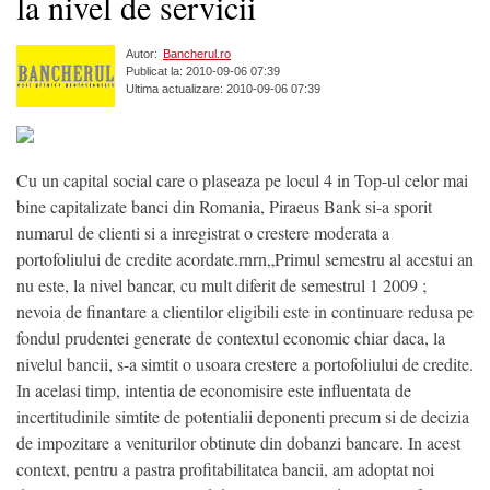
la nivel de servicii
Autor:
Bancherul.ro
Publicat la: 2010-09-06 07:39
Ultima actualizare: 2010-09-06 07:39
Cu un capital social care o plaseaza pe locul 4 in Top-ul celor mai
bine capitalizate banci din Romania, Piraeus Bank si-a sporit
numarul de clienti si a inregistrat o crestere moderata a
portofoliului de credite acordate.rnrn„Primul semestru al acestui an
nu este, la nivel bancar, cu mult diferit de semestrul 1 2009 ;
nevoia de finantare a clientilor eligibili este in continuare redusa pe
fondul prudentei generate de contextul economic chiar daca, la
nivelul bancii, s-a simtit o usoara crestere a portofoliului de credite.
In acelasi timp, intentia de economisire este influentata de
incertitudinile simtite de potentialii deponenti precum si de decizia
de impozitare a veniturilor obtinute din dobanzi bancare. In acest
context, pentru a pastra profitabilitatea bancii, am adoptat noi