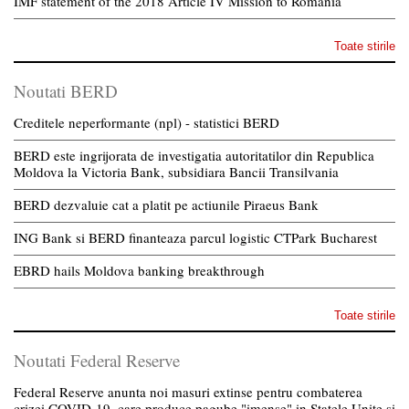
IMF statement of the 2018 Article IV Mission to Romania
Toate stirile
Noutati BERD
Creditele neperformante (npl) - statistici BERD
BERD este ingrijorata de investigatia autoritatilor din Republica
Moldova la Victoria Bank, subsidiara Bancii Transilvania
BERD dezvaluie cat a platit pe actiunile Piraeus Bank
ING Bank si BERD finanteaza parcul logistic CTPark Bucharest
EBRD hails Moldova banking breakthrough
Toate stirile
Noutati Federal Reserve
Federal Reserve anunta noi masuri extinse pentru combaterea
crizei COVID-19, care produce pagube "imense" in Statele Unite si