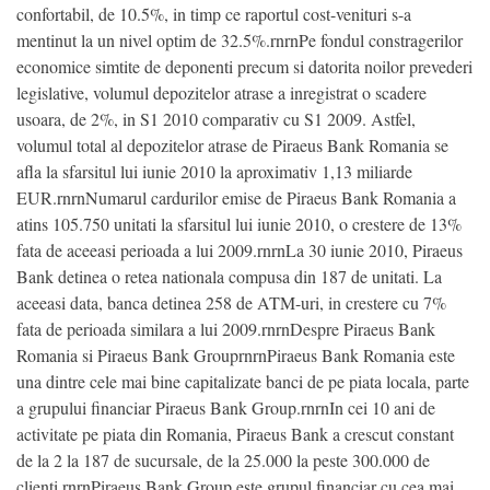
confortabil, de 10.5%, in timp ce raportul cost-venituri s-a
mentinut la un nivel optim de 32.5%.rnrnPe fondul constragerilor
economice simtite de deponenti precum si datorita noilor prevederi
legislative, volumul depozitelor atrase a inregistrat o scadere
usoara, de 2%, in S1 2010 comparativ cu S1 2009. Astfel,
volumul total al depozitelor atrase de Piraeus Bank Romania se
afla la sfarsitul lui iunie 2010 la aproximativ 1,13 miliarde
EUR.rnrnNumarul cardurilor emise de Piraeus Bank Romania a
atins 105.750 unitati la sfarsitul lui iunie 2010, o crestere de 13%
fata de aceeasi perioada a lui 2009.rnrnLa 30 iunie 2010, Piraeus
Bank detinea o retea nationala compusa din 187 de unitati. La
aceeasi data, banca detinea 258 de ATM-uri, in crestere cu 7%
fata de perioada similara a lui 2009.rnrnDespre Piraeus Bank
Romania si Piraeus Bank GrouprnrnPiraeus Bank Romania este
una dintre cele mai bine capitalizate banci de pe piata locala, parte
a grupului financiar Piraeus Bank Group.rnrnIn cei 10 ani de
activitate pe piata din Romania, Piraeus Bank a crescut constant
de la 2 la 187 de sucursale, de la 25.000 la peste 300.000 de
clienti.rnrnPiraeus Bank Group este grupul financiar cu cea mai