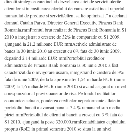
directii strategice care includ dezvoltarea ariei de servicii oferite
clientilor si intensificarea efortului de vanzare astfel incat raportul
numarului de produse si servicii/client sa fie optimizat .” a declarat
domnul Catalin Parvu, Director General Executiv, Piraeus Bank
Romania.rnrnProfitul brut realizat de Piraeus Bank Romania in S1
2010 a inregistrat o crestere de 32% in comparatie cu S1 2009,
ajungand la 21.2 milioane EUR.rnrnActivele administrate de
banca la 30 iunie 2010 au crescut cu 6% fata de 30 iunie 2009,
depasind 2.14 miliarde EUR.rnrnPortofoliul creditelor
administrate de Piraeus Bank Romania la 30 iunie 2010 a fost
caracterizat de o revigorare usoara, inregistrand o crestere de 3%
fata de iunie 2009, de la la aproximativ 1,54 miliarde EUR (iunie
2009) la 1,6 miliarde EUR (iunie 2010) si avand asigurat un nivel
corespunzator al provizioanelor de risc. Pe fondul realitatilor
economice actuale, ponderea creditelor neperformante aflate in
portofoliul bancii a avansat pana la 7.4 % ramanand sub media
pietei.rnrnPortofoliul de clienti ai bancii a crescut cu 3 % fata de
S1 2010, ajungand la peste 320.000.rnrnRentabilitatea capitalului
propriu (RoE) in primul semestru 2010 se situa la un nivel