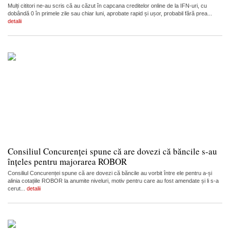
Mulți cititori ne-au scris că au căzut în capcana creditelor online de la IFN-uri, cu
dobândă 0 în primele zile sau chiar luni, aprobate rapid și ușor, probabil fără prea...
detalii
Consiliul Concurenței spune că are dovezi că băncile s-au
înțeles pentru majorarea ROBOR
Consiliul Concurenței spune că are dovezi că băncile au vorbit între ele pentru a-și
alinia cotațiile ROBOR la anumite niveluri, motiv pentru care au fost amendate și li s-a
cerut...
detalii