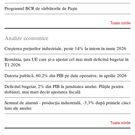
Programul BCR de sărbătorile de Paște
Toate stirile
Analize economice
Creșterea prețurilor industriale, peste 14% la intern în iunie 2026
România, țara UE care și-a ajustat cel mai mult deficitul bugetar în
T1 2026
Datoria publică, 60,2% din PIB pe date operative, în aprilie 2026
Deficitul bugetar, 2% din PIB la jumătatea anului. Plățile pentru
dobânzi, mai mari decât ajustarea fiscală
Semnal de alarmă - producția industrială, -3,3% după primele cinci
luni ale anului
Toate stirile