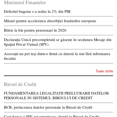
Ministerul Finantelor
Deficitul bugetar s-a redus la 2% din PIB
Măsuri pentru accelerarea absorbției fondurilor europene
Bilete la băi pentru pensionari în 2026
Declarația Unică precompletată se găsește în secțiunea Mesaje din
Spațiul Privat Virtual (SPV)
Asociații nu pot ieși dintr-o firmă cu datorii la stat fără informarea
fiscului
Toate stirile
Biroul de Credit
FUNDAMENTAREA LEGALITATII PRELUCRARII DATELOR
PERSONALE IN SISTEMUL BIROULUI DE CREDIT
BCR: prelucrarea datelor personale la Biroul de Credit
Care banci si IFN-uri raporteaza clientii la Biroul de Credit