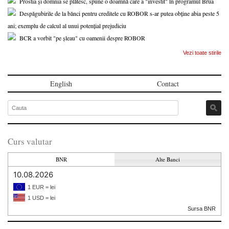
Prostia și domnia se plătesc, spune o doamnă care a "investit" în programul Brua
Despăgubirile de la bănci pentru creditele cu ROBOR s-ar putea obține abia peste 5
ani; exemplu de calcul al unui potențial prejudiciu
BCR a vorbit "pe șleau" cu oamenii despre ROBOR
Vezi toate stirile
English
Contact
Curs valutar
BNR
Alte Banci
10.08.2026
1 EUR = lei
1 USD = lei
Sursa BNR