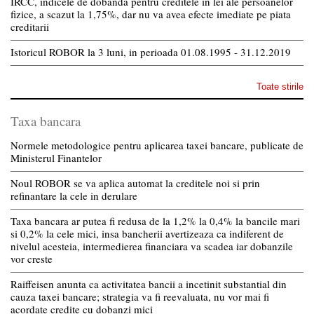
IRCC, indicele de dobanda pentru creditele in lei ale persoanelor
fizice, a scazut la 1,75%, dar nu va avea efecte imediate pe piata
creditarii
Istoricul ROBOR la 3 luni, in perioada 01.08.1995 - 31.12.2019
Toate stirile
Taxa bancara
Normele metodologice pentru aplicarea taxei bancare, publicate de
Ministerul Finantelor
Noul ROBOR se va aplica automat la creditele noi si prin
refinantare la cele in derulare
Taxa bancara ar putea fi redusa de la 1,2% la 0,4% la bancile mari
si 0,2% la cele mici, insa bancherii avertizeaza ca indiferent de
nivelul acesteia, intermedierea financiara va scadea iar dobanzile
vor creste
Raiffeisen anunta ca activitatea bancii a incetinit substantial din
cauza taxei bancare; strategia va fi reevaluata, nu vor mai fi
acordate credite cu dobanzi mici