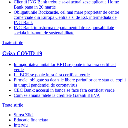
Clientii ING Bank trebuie sa-si actualizeze aplicatia Home
Bank pana in 20 martie
Obligatiunile Rockcastle, cel mai mare proprietar de centre
comerciale din Europa Centrala si de Est, intermediata de
ING Bank
ING Bank transforma departamentul de responsabilitate
sociala intr-unul de sustenabilitate
Toate stirile
Criza COVID-19
In majoritatea unitatilor BRD se poate intra fara certificat
verde
La BCR se poate intra fara certificat verde
Firmele, obligate sa dea zile libere parintilor care stau cu copiii
in timpul pandemiei de coronavirus
CEC Bank: accesul in banca se face fara certificat verde
Cum se amana ratele la creditele Garanti BBVA
Toate stirile
Stirea Zilei
Educatie financiara
Interviu