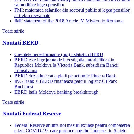
sa modifice legea pensiilor
FMI: majorarea salariilor din sectorul public si legea pensiilor
ar trebui reevaluate
IMF statement of the 2018 Article IV Mission to Romania
Toate stirile
Noutati BERD
Creditele neperformante (npl) - statistici BERD
BERD este ingrijorata de investigatia autoritatilor din
Republica Moldova la Victoria Bank, subsidiara Bancii
Transilvania
BERD dezvaluie cat a platit pe actiunile Piraeus Bank
ING Bank si BERD finanteaza parcul logistic CTPark
Bucharest
EBRD hails Moldova banking breakthrough
Toate stirile
Noutati Federal Reserve
Federal Reserve anunta noi masuri extinse pentru combaterea
crizei COVID-19, care produce pagube "imense" in Statele