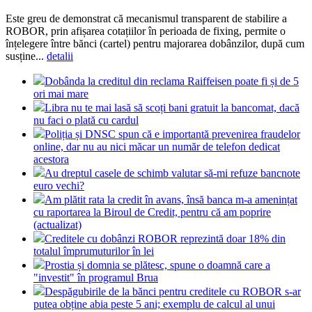
Este greu de demonstrat că mecanismul transparent de stabilire a
ROBOR, prin afișarea cotațiilor în perioada de fixing, permite o
înțelegere între bănci (cartel) pentru majorarea dobânzilor, după cum
susține...
detalii
Dobânda la creditul din reclama Raiffeisen poate fi și de 5
ori mai mare
Libra nu te mai lasă să scoți bani gratuit la bancomat, dacă
nu faci o plată cu cardul
Poliția și DNSC spun că e importantă prevenirea fraudelor
online, dar nu au nici măcar un număr de telefon dedicat
acestora
Au dreptul casele de schimb valutar să-mi refuze bancnote
euro vechi?
Am plătit rata la credit în avans, însă banca m-a amenințat
cu raportarea la Biroul de Credit, pentru că am poprire
(actualizat)
Creditele cu dobânzi ROBOR reprezintă doar 18% din
totalul împrumuturilor în lei
Prostia și domnia se plătesc, spune o doamnă care a
"investit" în programul Brua
Despăgubirile de la bănci pentru creditele cu ROBOR s-ar
putea obține abia peste 5 ani; exemplu de calcul al unui