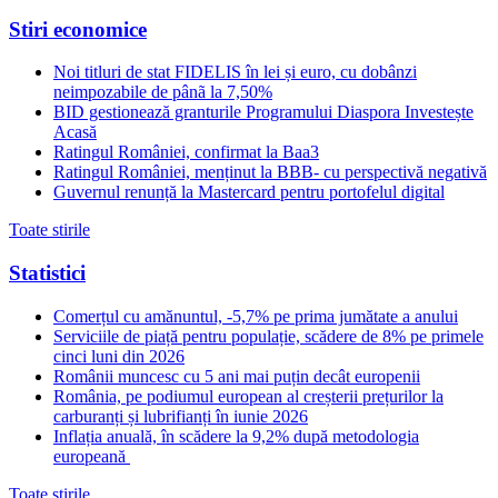
Stiri economice
Noi titluri de stat FIDELIS în lei și euro, cu dobânzi
neimpozabile de pânã la 7,50%
BID gestionează granturile Programului Diaspora Investește
Acasă
Ratingul României, confirmat la Baa3
Ratingul României, menținut la BBB- cu perspectivă negativă
Guvernul renunță la Mastercard pentru portofelul digital
Toate stirile
Statistici
Comerțul cu amănuntul, -5,7% pe prima jumătate a anului
Serviciile de piață pentru populație, scădere de 8% pe primele
cinci luni din 2026
Românii muncesc cu 5 ani mai puțin decât europenii
România, pe podiumul european al creșterii prețurilor la
carburanți și lubrifianți în iunie 2026
Inflația anuală, în scădere la 9,2% după metodologia
europeană
Toate stirile