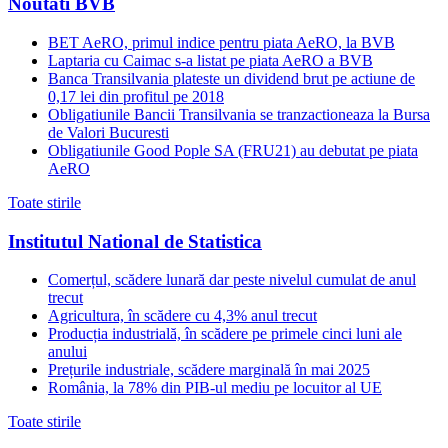
Noutati BVB
BET AeRO, primul indice pentru piata AeRO, la BVB
Laptaria cu Caimac s-a listat pe piata AeRO a BVB
Banca Transilvania plateste un dividend brut pe actiune de
0,17 lei din profitul pe 2018
Obligatiunile Bancii Transilvania se tranzactioneaza la Bursa
de Valori Bucuresti
Obligatiunile Good Pople SA (FRU21) au debutat pe piata
AeRO
Toate stirile
Institutul National de Statistica
Comerțul, scădere lunară dar peste nivelul cumulat de anul
trecut
Agricultura, în scădere cu 4,3% anul trecut
Producția industrială, în scădere pe primele cinci luni ale
anului
Prețurile industriale, scădere marginală în mai 2025
România, la 78% din PIB-ul mediu pe locuitor al UE
Toate stirile