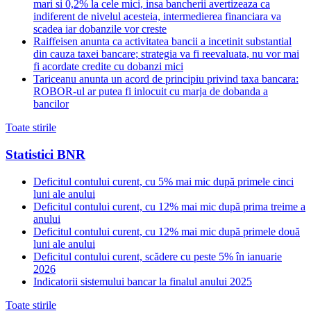
mari si 0,2% la cele mici, insa bancherii avertizeaza ca
indiferent de nivelul acesteia, intermedierea financiara va
scadea iar dobanzile vor creste
Raiffeisen anunta ca activitatea bancii a incetinit substantial
din cauza taxei bancare; strategia va fi reevaluata, nu vor mai
fi acordate credite cu dobanzi mici
Tariceanu anunta un acord de principiu privind taxa bancara:
ROBOR-ul ar putea fi inlocuit cu marja de dobanda a
bancilor
Toate stirile
Statistici BNR
Deficitul contului curent, cu 5% mai mic după primele cinci
luni ale anului
Deficitul contului curent, cu 12% mai mic după prima treime a
anului
Deficitul contului curent, cu 12% mai mic după primele două
luni ale anului
Deficitul contului curent, scădere cu peste 5% în ianuarie
2026
Indicatorii sistemului bancar la finalul anului 2025
Toate stirile