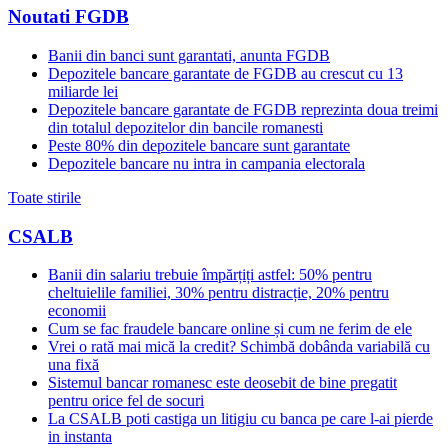
Noutati FGDB
Banii din banci sunt garantati, anunta FGDB
Depozitele bancare garantate de FGDB au crescut cu 13
miliarde lei
Depozitele bancare garantate de FGDB reprezinta doua treimi
din totalul depozitelor din bancile romanesti
Peste 80% din depozitele bancare sunt garantate
Depozitele bancare nu intra in campania electorala
Toate stirile
CSALB
Banii din salariu trebuie împărțiți astfel: 50% pentru
cheltuielile familiei, 30% pentru distracție, 20% pentru
economii
Cum se fac fraudele bancare online și cum ne ferim de ele
Vrei o rată mai mică la credit? Schimbă dobânda variabilă cu
una fixă
Sistemul bancar romanesc este deosebit de bine pregatit
pentru orice fel de socuri
La CSALB poti castiga un litigiu cu banca pe care l-ai pierde
in instanta