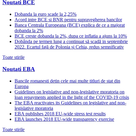
Noutati BCE
Dobanda la euro scade la 2,25%
Acord intre BCE si BNR pentru supravegherea bancilor
Banca Centrala Europeana (BCE) explica de ce a majorat
dobanda la 2%
BCE creste dobanda la 2%, dupa ce inflatia a ajuns la 10%
Dobânda pe termen lung a continuat să scadă in septembrie
2022. Ecartul față de Polonia și Cehia, redus semnificativ
Toate stirile
Noutati EBA
Bancile romanesti detin cele mai multe titluri de stat din
Europa
Guidelines on legislative and non-legislative moratoria on
loan repayments applied in the light of the COVID-19 crisis
The EBA reactivates its Guidelines on legislative and non-
legislative moratoria
EBA publishes 2018 EU-wide stress test results
EBA launches 2018 EU-wide transparency exercise
Toate stirile