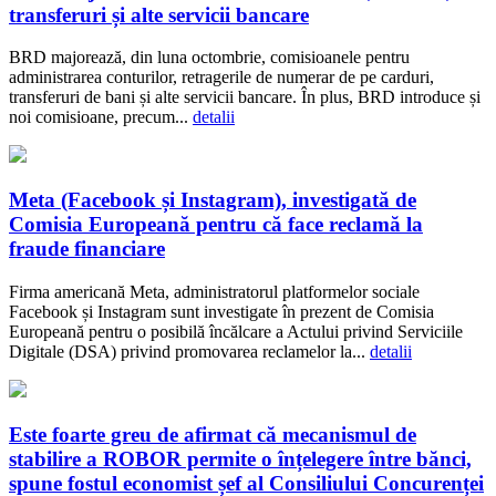
transferuri și alte servicii bancare
BRD majorează, din luna octombrie, comisioanele pentru
administrarea conturilor, retragerile de numerar de pe carduri,
transferuri de bani și alte servicii bancare. În plus, BRD introduce și
noi comisioane, precum...
detalii
Meta (Facebook și Instagram), investigată de
Comisia Europeană pentru că face reclamă la
fraude financiare
Firma americană Meta, administratorul platformelor sociale
Facebook și Instagram sunt investigate în prezent de Comisia
Europeană pentru o posibilă încălcare a Actului privind Serviciile
Digitale (DSA) privind promovarea reclamelor la...
detalii
Este foarte greu de afirmat că mecanismul de
stabilire a ROBOR permite o înțelegere între bănci,
spune fostul economist șef al Consiliului Concurenței