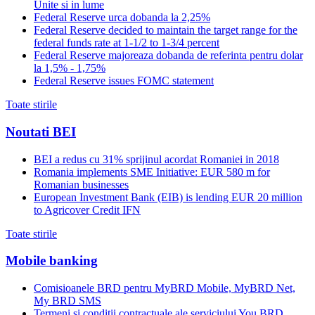
Unite si in lume
Federal Reserve urca dobanda la 2,25%
Federal Reserve decided to maintain the target range for the
federal funds rate at 1-1/2 to 1-3/4 percent
Federal Reserve majoreaza dobanda de referinta pentru dolar
la 1,5% - 1,75%
Federal Reserve issues FOMC statement
Toate stirile
Noutati BEI
BEI a redus cu 31% sprijinul acordat Romaniei in 2018
Romania implements SME Initiative: EUR 580 m for
Romanian businesses
European Investment Bank (EIB) is lending EUR 20 million
to Agricover Credit IFN
Toate stirile
Mobile banking
Comisioanele BRD pentru MyBRD Mobile, MyBRD Net,
My BRD SMS
Termeni si conditii contractuale ale serviciului You BRD