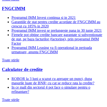
FNGCIMM
Programul IMM Invest continua si in 2021
Garantiile de stat pentru credite acordate de FNGCIMM au
crescut cu 185% in 2020
Programul IMM invest se prelungeste pana in 30 iunie 2021
Firmele pot obtine credite bancare garantate si subventionate
de stat, pe baza facturilor (factoring), prin programul IMM
Factor
Programul IMM Leasing va fi operational in perioada
urmatoare, anunta FNGCIMM
Toate stirile
Calculator de credite
ROBOR la 3 luni a scazut cu aproape un punct, dupa
masurile luate de BNR; cu cat se reduce rata la credite?
In ce mall din sectorul 4 pot face o simulare pentru o
refinantare?
Toate stirile