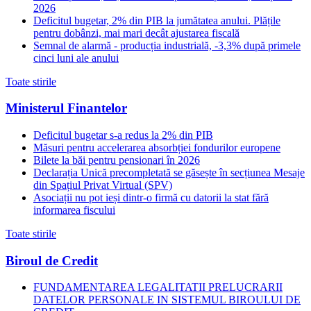
2026
Deficitul bugetar, 2% din PIB la jumătatea anului. Plățile
pentru dobânzi, mai mari decât ajustarea fiscală
Semnal de alarmă - producția industrială, -3,3% după primele
cinci luni ale anului
Toate stirile
Ministerul Finantelor
Deficitul bugetar s-a redus la 2% din PIB
Măsuri pentru accelerarea absorbției fondurilor europene
Bilete la băi pentru pensionari în 2026
Declarația Unică precompletată se găsește în secțiunea Mesaje
din Spațiul Privat Virtual (SPV)
Asociații nu pot ieși dintr-o firmă cu datorii la stat fără
informarea fiscului
Toate stirile
Biroul de Credit
FUNDAMENTAREA LEGALITATII PRELUCRARII
DATELOR PERSONALE IN SISTEMUL BIROULUI DE