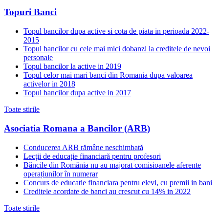
Topuri Banci
Topul bancilor dupa active si cota de piata in perioada 2022-
2015
Topul bancilor cu cele mai mici dobanzi la creditele de nevoi
personale
Topul bancilor la active in 2019
Topul celor mai mari banci din Romania dupa valoarea
activelor in 2018
Topul bancilor dupa active in 2017
Toate stirile
Asociatia Romana a Bancilor (ARB)
Conducerea ARB rămâne neschimbată
Lecții de educație financiară pentru profesori
Băncile din România nu au majorat comisioanele aferente
operațiunilor în numerar
Concurs de educatie financiara pentru elevi, cu premii in bani
Creditele acordate de banci au crescut cu 14% in 2022
Toate stirile