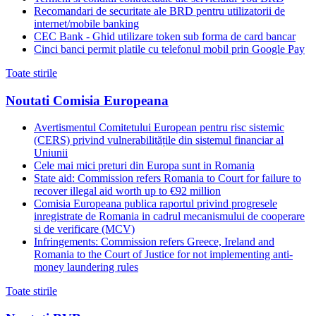
Recomandari de securitate ale BRD pentru utilizatorii de
internet/mobile banking
CEC Bank - Ghid utilizare token sub forma de card bancar
Cinci banci permit platile cu telefonul mobil prin Google Pay
Toate stirile
Noutati Comisia Europeana
Avertismentul Comitetului European pentru risc sistemic
(CERS) privind vulnerabilitățile din sistemul financiar al
Uniunii
Cele mai mici preturi din Europa sunt in Romania
State aid: Commission refers Romania to Court for failure to
recover illegal aid worth up to €92 million
Comisia Europeana publica raportul privind progresele
inregistrate de Romania in cadrul mecanismului de cooperare
si de verificare (MCV)
Infringements: Commission refers Greece, Ireland and
Romania to the Court of Justice for not implementing anti-
money laundering rules
Toate stirile