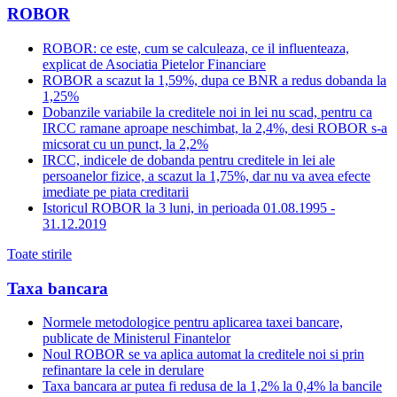
ROBOR
ROBOR: ce este, cum se calculeaza, ce il influenteaza,
explicat de Asociatia Pietelor Financiare
ROBOR a scazut la 1,59%, dupa ce BNR a redus dobanda la
1,25%
Dobanzile variabile la creditele noi in lei nu scad, pentru ca
IRCC ramane aproape neschimbat, la 2,4%, desi ROBOR s-a
micsorat cu un punct, la 2,2%
IRCC, indicele de dobanda pentru creditele in lei ale
persoanelor fizice, a scazut la 1,75%, dar nu va avea efecte
imediate pe piata creditarii
Istoricul ROBOR la 3 luni, in perioada 01.08.1995 -
31.12.2019
Toate stirile
Taxa bancara
Normele metodologice pentru aplicarea taxei bancare,
publicate de Ministerul Finantelor
Noul ROBOR se va aplica automat la creditele noi si prin
refinantare la cele in derulare
Taxa bancara ar putea fi redusa de la 1,2% la 0,4% la bancile