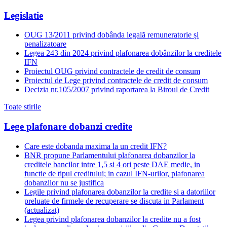
Legislatie
OUG 13/2011 privind dobânda legală remuneratorie și
penalizatoare
Legea 243 din 2024 privind plafonarea dobânzilor la creditele
IFN
Proiectul OUG privind contractele de credit de consum
Proiectul de Lege privind contractele de credit de consum
Decizia nr.105/2007 privind raportarea la Biroul de Credit
Toate stirile
Lege plafonare dobanzi credite
Care este dobanda maxima la un credit IFN?
BNR propune Parlamentului plafonarea dobanzilor la
creditele bancilor intre 1,5 si 4 ori peste DAE medie, in
functie de tipul creditului; in cazul IFN-urilor, plafonarea
dobanzilor nu se justifica
Legile privind plafonarea dobanzilor la credite si a datoriilor
preluate de firmele de recuperare se discuta in Parlament
(actualizat)
Legea privind plafonarea dobanzilor la credite nu a fost