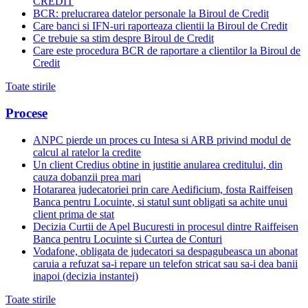
CREDIT
BCR: prelucrarea datelor personale la Biroul de Credit
Care banci si IFN-uri raporteaza clientii la Biroul de Credit
Ce trebuie sa stim despre Biroul de Credit
Care este procedura BCR de raportare a clientilor la Biroul de
Credit
Toate stirile
Procese
ANPC pierde un proces cu Intesa si ARB privind modul de
calcul al ratelor la credite
Un client Credius obtine in justitie anularea creditului, din
cauza dobanzii prea mari
Hotararea judecatoriei prin care Aedificium, fosta Raiffeisen
Banca pentru Locuinte, si statul sunt obligati sa achite unui
client prima de stat
Decizia Curtii de Apel Bucuresti in procesul dintre Raiffeisen
Banca pentru Locuinte si Curtea de Conturi
Vodafone, obligata de judecatori sa despagubeasca un abonat
caruia a refuzat sa-i repare un telefon stricat sau sa-i dea banii
inapoi (decizia instantei)
Toate stirile