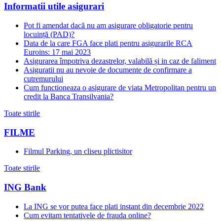
Informatii utile asigurari
Pot fi amendat dacă nu am asigurare obligatorie pentru
locuință (PAD)?
Data de la care FGA face plati pentru asigurarile RCA
Euroins: 17 mai 2023
Asigurarea împotriva dezastrelor, valabilă și in caz de faliment
Asiguratii nu au nevoie de documente de confirmare a
cutremurului
Cum functioneaza o asigurare de viata Metropolitan pentru un
credit la Banca Transilvania?
Toate stirile
FILME
Filmul Parking, un cliseu plictisitor
Toate stirile
ING Bank
La ING se vor putea face plati instant din decembrie 2022
Cum evitam tentativele de frauda online?