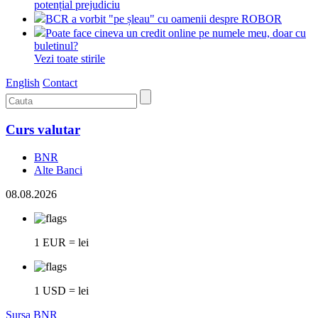
potențial prejudiciu
BCR a vorbit "pe șleau" cu oamenii despre ROBOR
Poate face cineva un credit online pe numele meu, doar cu
buletinul?
Vezi toate stirile
English
Contact
Curs valutar
BNR
Alte Banci
08.08.2026
1 EUR = lei
1 USD = lei
Sursa BNR