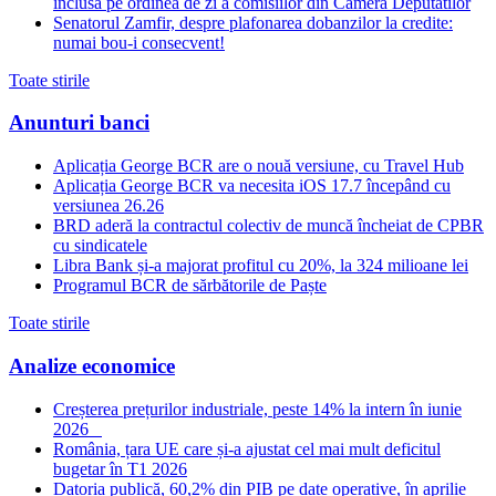
inclusa pe ordinea de zi a comisiilor din Camera Deputatilor
Senatorul Zamfir, despre plafonarea dobanzilor la credite:
numai bou-i consecvent!
Toate stirile
Anunturi banci
Aplicația George BCR are o nouă versiune, cu Travel Hub
Aplicația George BCR va necesita iOS 17.7 începând cu
versiunea 26.26
BRD aderă la contractul colectiv de muncă încheiat de CPBR
cu sindicatele
Libra Bank și-a majorat profitul cu 20%, la 324 milioane lei
Programul BCR de sărbătorile de Paște
Toate stirile
Analize economice
Creșterea prețurilor industriale, peste 14% la intern în iunie
2026
România, țara UE care și-a ajustat cel mai mult deficitul
bugetar în T1 2026
Datoria publică, 60,2% din PIB pe date operative, în aprilie