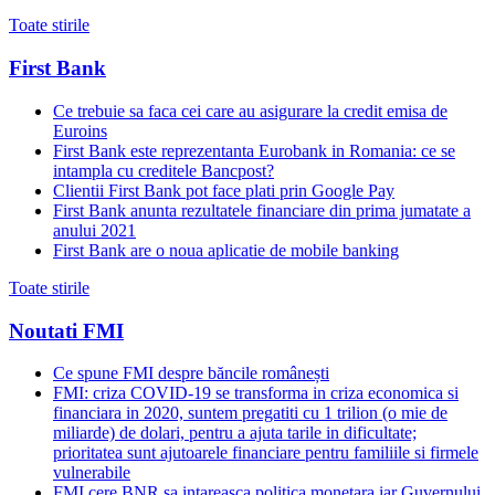
Toate stirile
First Bank
Ce trebuie sa faca cei care au asigurare la credit emisa de
Euroins
First Bank este reprezentanta Eurobank in Romania: ce se
intampla cu creditele Bancpost?
Clientii First Bank pot face plati prin Google Pay
First Bank anunta rezultatele financiare din prima jumatate a
anului 2021
First Bank are o noua aplicatie de mobile banking
Toate stirile
Noutati FMI
Ce spune FMI despre băncile românești
FMI: criza COVID-19 se transforma in criza economica si
financiara in 2020, suntem pregatiti cu 1 trilion (o mie de
miliarde) de dolari, pentru a ajuta tarile in dificultate;
prioritatea sunt ajutoarele financiare pentru familiile si firmele
vulnerabile
FMI cere BNR sa intareasca politica monetara iar Guvernului