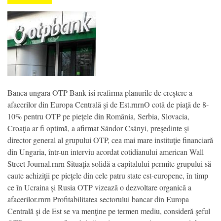
Banca ungara OTP Bank isi reafirma planurile de creştere a
afacerilor din Europa Centrală şi de Est.rnrnO cotă de piaţă de 8-
10% pentru OTP pe pieţele din România, Serbia, Slovacia,
Croaţia ar fi optimă, a afirmat Sándor Csányi, preşedinte şi
director general al grupului OTP, cea mai mare instituţie financiară
din Ungaria, într-un interviu acordat cotidianului american Wall
Street Journal.rnrn Situaţia solidă a capitalului permite grupului să
caute achiziţii pe pieţele din cele patru state est-europene, în timp
ce în Ucraina şi Rusia OTP vizează o dezvoltare organică a
afacerilor.rnrn Profitabilitatea sectorului bancar din Europa
Centrală şi de Est se va menţine pe termen mediu, consideră şeful