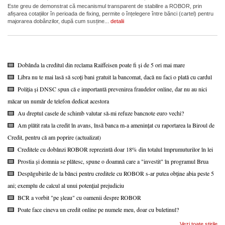
Este greu de demonstrat că mecanismul transparent de stabilire a ROBOR, prin
afișarea cotațiilor în perioada de fixing, permite o înțelegere între bănci (cartel) pentru
majorarea dobânzilor, după cum susține...
detalii
Dobânda la creditul din reclama Raiffeisen poate fi și de 5 ori mai mare
Libra nu te mai lasă să scoți bani gratuit la bancomat, dacă nu faci o plată cu cardul
Poliția și DNSC spun că e importantă prevenirea fraudelor online, dar nu au nici
măcar un număr de telefon dedicat acestora
Au dreptul casele de schimb valutar să-mi refuze bancnote euro vechi?
Am plătit rata la credit în avans, însă banca m-a amenințat cu raportarea la Biroul de
Credit, pentru că am poprire (actualizat)
Creditele cu dobânzi ROBOR reprezintă doar 18% din totalul împrumuturilor în lei
Prostia și domnia se plătesc, spune o doamnă care a "investit" în programul Brua
Despăgubirile de la bănci pentru creditele cu ROBOR s-ar putea obține abia peste 5
ani; exemplu de calcul al unui potențial prejudiciu
BCR a vorbit "pe șleau" cu oamenii despre ROBOR
Poate face cineva un credit online pe numele meu, doar cu buletinul?
Vezi toate stirile