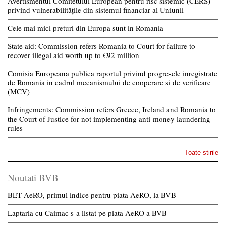
Avertismentul Comitetului European pentru risc sistemic (CERS)
privind vulnerabilitățile din sistemul financiar al Uniunii
Cele mai mici preturi din Europa sunt in Romania
State aid: Commission refers Romania to Court for failure to
recover illegal aid worth up to €92 million
Comisia Europeana publica raportul privind progresele inregistrate
de Romania in cadrul mecanismului de cooperare si de verificare
(MCV)
Infringements: Commission refers Greece, Ireland and Romania to
the Court of Justice for not implementing anti-money laundering
rules
Toate stirile
Noutati BVB
BET AeRO, primul indice pentru piata AeRO, la BVB
Laptaria cu Caimac s-a listat pe piata AeRO a BVB