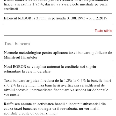
fizice, a scazut la 1,75%, dar nu va avea efecte imediate pe piata
creditarii
Istoricul ROBOR la 3 luni, in perioada 01.08.1995 - 31.12.2019
Toate stirile
Taxa bancara
Normele metodologice pentru aplicarea taxei bancare, publicate de
Ministerul Finantelor
Noul ROBOR se va aplica automat la creditele noi si prin
refinantare la cele in derulare
Taxa bancara ar putea fi redusa de la 1,2% la 0,4% la bancile mari
si 0,2% la cele mici, insa bancherii avertizeaza ca indiferent de
nivelul acesteia, intermedierea financiara va scadea iar dobanzile
vor creste
Raiffeisen anunta ca activitatea bancii a incetinit substantial din
cauza taxei bancare; strategia va fi reevaluata, nu vor mai fi
acordate credite cu dobanzi mici