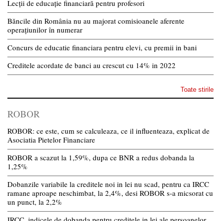
Lecții de educație financiară pentru profesori
Băncile din România nu au majorat comisioanele aferente
operațiunilor în numerar
Concurs de educatie financiara pentru elevi, cu premii in bani
Creditele acordate de banci au crescut cu 14% in 2022
Toate stirile
ROBOR
ROBOR: ce este, cum se calculeaza, ce il influenteaza, explicat de
Asociatia Pietelor Financiare
ROBOR a scazut la 1,59%, dupa ce BNR a redus dobanda la
1,25%
Dobanzile variabile la creditele noi in lei nu scad, pentru ca IRCC
ramane aproape neschimbat, la 2,4%, desi ROBOR s-a micsorat cu
un punct, la 2,2%
IRCC, indicele de dobanda pentru creditele in lei ale persoanelor