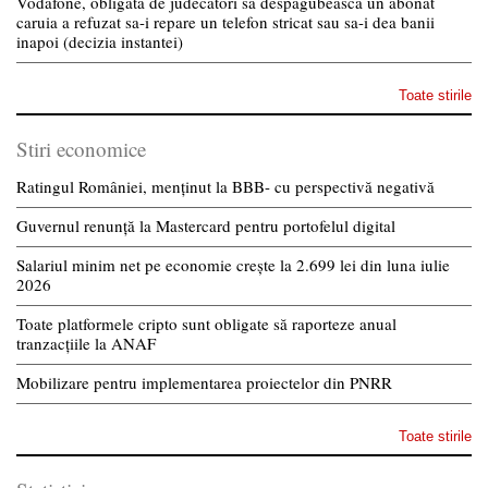
Vodafone, obligata de judecatori sa despagubeasca un abonat
caruia a refuzat sa-i repare un telefon stricat sau sa-i dea banii
inapoi (decizia instantei)
Toate stirile
Stiri economice
Ratingul României, menținut la BBB- cu perspectivă negativă
Guvernul renunță la Mastercard pentru portofelul digital
Salariul minim net pe economie crește la 2.699 lei din luna iulie
2026
Toate platformele cripto sunt obligate să raporteze anual
tranzacțiile la ANAF
Mobilizare pentru implementarea proiectelor din PNRR
Toate stirile