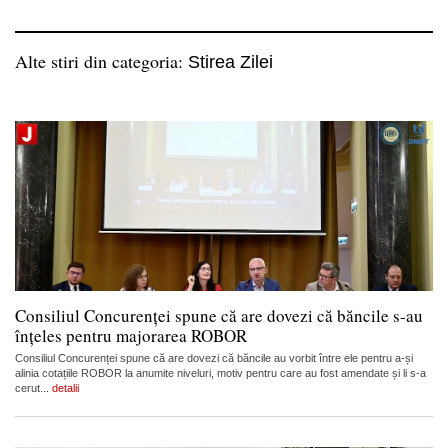
Alte stiri din categoria:
Stirea Zilei
Consiliul Concurenței spune că are dovezi că băncile s-au
înțeles pentru majorarea ROBOR
Consiliul Concurenței spune că are dovezi că băncile au vorbit între ele pentru a-și
alinia cotațiile ROBOR la anumite niveluri, motiv pentru care au fost amendate și li s-a
cerut...
detalii