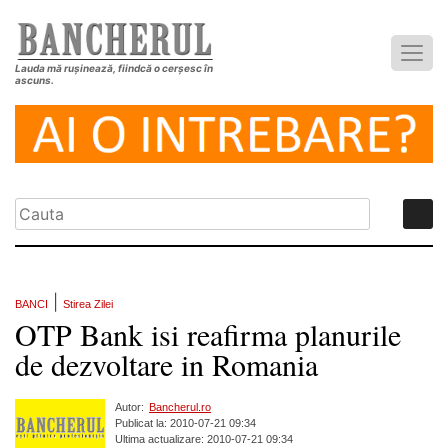
Lauda mă rușinează, fiindcă o cerșesc în
ascuns.
|
BANCI
Stirea Zilei
OTP Bank isi reafirma planurile
de dezvoltare in Romania
Autor:
Bancherul.ro
Publicat la: 2010-07-21 09:34
Ultima actualizare: 2010-07-21 09:34