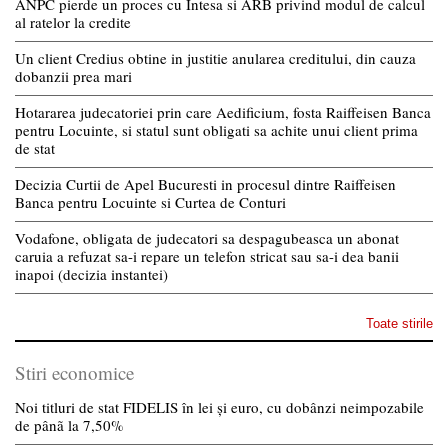
ANPC pierde un proces cu Intesa si ARB privind modul de calcul
al ratelor la credite
Un client Credius obtine in justitie anularea creditului, din cauza
dobanzii prea mari
Hotararea judecatoriei prin care Aedificium, fosta Raiffeisen Banca
pentru Locuinte, si statul sunt obligati sa achite unui client prima
de stat
Decizia Curtii de Apel Bucuresti in procesul dintre Raiffeisen
Banca pentru Locuinte si Curtea de Conturi
Vodafone, obligata de judecatori sa despagubeasca un abonat
caruia a refuzat sa-i repare un telefon stricat sau sa-i dea banii
inapoi (decizia instantei)
Toate stirile
Stiri economice
Noi titluri de stat FIDELIS în lei și euro, cu dobânzi neimpozabile
de pânã la 7,50%