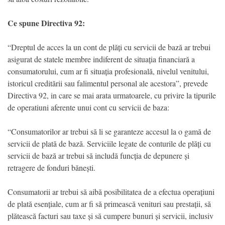
Ce spune Directiva 92:
“Dreptul de acces la un cont de plăți cu servicii de bază ar trebui
asigurat de statele membre indiferent de situația financiară a
consumatorului, cum ar fi situația profesională, nivelul venitului,
istoricul creditării sau falimentul personal ale acestora”, prevede
Directiva 92, in care se mai arata urmatoarele, cu privire la tipurile
de operatiuni aferente unui cont cu servicii de baza:
“Consumatorilor ar trebui să li se garanteze accesul la o gamă de
servicii de plată de bază. Serviciile legate de conturile de plăți cu
servicii de bază ar trebui să includă funcția de depunere și
retragere de fonduri bănești.
Consumatorii ar trebui să aibă posibilitatea de a efectua operațiuni
de plată esențiale, cum ar fi să primească venituri sau prestații, să
plătească facturi sau taxe și să cumpere bunuri și servicii, inclusiv