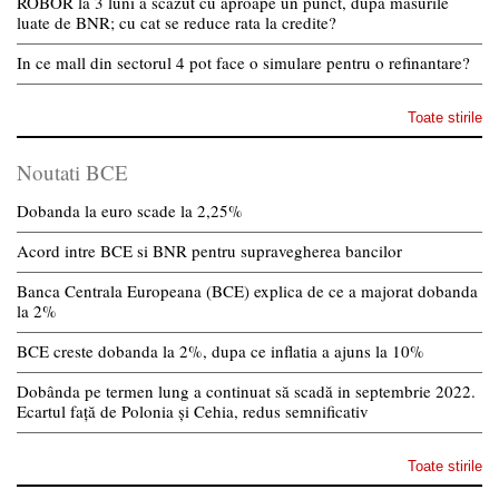
ROBOR la 3 luni a scazut cu aproape un punct, dupa masurile
luate de BNR; cu cat se reduce rata la credite?
In ce mall din sectorul 4 pot face o simulare pentru o refinantare?
Toate stirile
Noutati BCE
Dobanda la euro scade la 2,25%
Acord intre BCE si BNR pentru supravegherea bancilor
Banca Centrala Europeana (BCE) explica de ce a majorat dobanda
la 2%
BCE creste dobanda la 2%, dupa ce inflatia a ajuns la 10%
Dobânda pe termen lung a continuat să scadă in septembrie 2022.
Ecartul față de Polonia și Cehia, redus semnificativ
Toate stirile