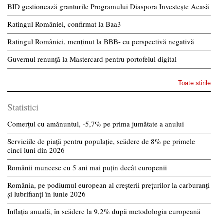
BID gestionează granturile Programului Diaspora Investește Acasă
Ratingul României, confirmat la Baa3
Ratingul României, menținut la BBB- cu perspectivă negativă
Guvernul renunță la Mastercard pentru portofelul digital
Toate stirile
Statistici
Comerțul cu amănuntul, -5,7% pe prima jumătate a anului
Serviciile de piață pentru populație, scădere de 8% pe primele
cinci luni din 2026
Românii muncesc cu 5 ani mai puțin decât europenii
România, pe podiumul european al creșterii prețurilor la carburanți
și lubrifianți în iunie 2026
Inflația anuală, în scădere la 9,2% după metodologia europeană