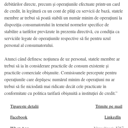
debitărilor directe, precum și operațiunile efectuate printr-un card
de credit, în legătură cu un cont de plăți cu servicii de bază, statele
membre ar trebui să poată stabili un număr minim de operațiuni la
dispoziția consumatorului în temeiul normelor specifice de
stabilire a tarifelor prevăzute în prezenta directivă, cu condiția ca
serviciile legate de operațiunile respective să fie pentru uzul
personal al consumatorului.
Atunci când definesc noțiunea de uz personal, statele membre ar
trebui să ia în considerare practicile de consum existente și
practicile comerciale obișnuite. Comisioanele percepute pentru
operațiunile care depășesc numărul minim de operațiuni nu ar
trebui să fie niciodată mai ridicate decât cele practicate în
conformitate cu politica tarifară obișnuită a instituției de credit.”
Tipareste detalii
Trimite pe mail
Facebook
LinkedIn
WhatsApp
Vizualizari:
8267