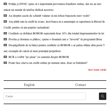
Poliția și DNSC spun că e importantă prevenirea fraudelor online, dar nu au nici
măcar un număr de telefon dedicat acestora
Au dreptul casele de schimb valutar să-mi refuze bancnote euro vechi?
Am plătit rata la credit în avans, însă banca m-a amenințat cu raportarea la Biroul de
Credit, pentru că am poprire (actualizat)
Creditele cu dobânzi ROBOR reprezintă doar 18% din totalul împrumuturilor în lei
Prostia și domnia se plătesc, spune o doamnă care a "investit" în programul Brua
Despăgubirile de la bănci pentru creditele cu ROBOR s-ar putea obține abia peste 5
ani; exemplu de calcul al unui potențial prejudiciu
BCR a vorbit "pe șleau" cu oamenii despre ROBOR
Poate face cineva un credit online pe numele meu, doar cu buletinul?
Vezi toate stirile
English
Contact