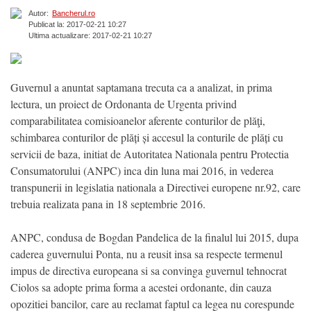
Autor:
Bancherul.ro
Publicat la: 2017-02-21 10:27
Ultima actualizare: 2017-02-21 10:27
Guvernul a anuntat saptamana trecuta ca a analizat, in prima
lectura, un proiect de Ordonanta de Urgenta privind
comparabilitatea comisioanelor aferente conturilor de plăţi,
schimbarea conturilor de plăți și accesul la conturile de plăți cu
servicii de baza, initiat de Autoritatea Nationala pentru Protectia
Consumatorului (ANPC) inca din luna mai 2016, in vederea
transpunerii in legislatia nationala a Directivei europene nr.92, care
trebuia realizata pana in 18 septembrie 2016.
ANPC, condusa de Bogdan Pandelica de la finalul lui 2015, dupa
caderea guvernului Ponta, nu a reusit insa sa respecte termenul
impus de directiva europeana si sa convinga guvernul tehnocrat
Ciolos sa adopte prima forma a acestei ordonante, din cauza
opozitiei bancilor, care au reclamat faptul ca legea nu corespunde