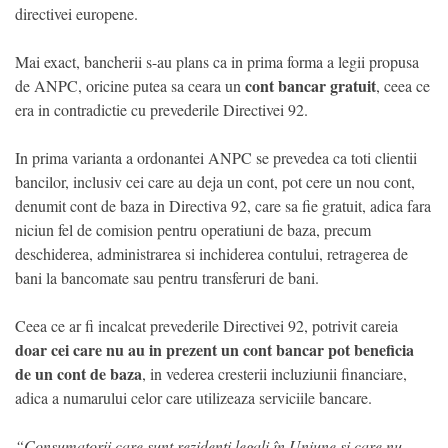
directivei europene.
Mai exact, bancherii s-au plans ca in prima forma a legii propusa
cont bancar gratuit
de ANPC, oricine putea sa ceara un
, ceea ce
era in contradictie cu prevederile Directivei 92.
In prima varianta a ordonantei ANPC se prevedea ca toti clientii
bancilor, inclusiv cei care au deja un cont, pot cere un nou cont,
denumit cont de baza in Directiva 92, care sa fie gratuit, adica fara
niciun fel de comision pentru operatiuni de baza, precum
deschiderea, administrarea si inchiderea contului, retragerea de
bani la bancomate sau pentru transferuri de bani.
Ceea ce ar fi incalcat prevederile Directivei 92, potrivit careia
doar cei care nu au in prezent un cont bancar pot beneficia
de un cont de baza
, in vederea cresterii incluziunii financiare,
adica a numarului celor care utilizeaza serviciile bancare.
“Consumatorii care sunt rezidenți legali în Uniune și care nu