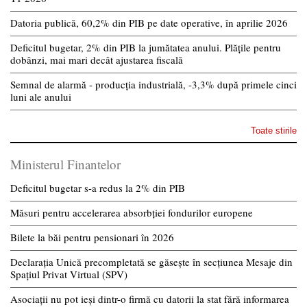
Datoria publică, 60,2% din PIB pe date operative, în aprilie 2026
Deficitul bugetar, 2% din PIB la jumătatea anului. Plățile pentru
dobânzi, mai mari decât ajustarea fiscală
Semnal de alarmă - producția industrială, -3,3% după primele cinci
luni ale anului
Toate stirile
Ministerul Finantelor
Deficitul bugetar s-a redus la 2% din PIB
Măsuri pentru accelerarea absorbției fondurilor europene
Bilete la băi pentru pensionari în 2026
Declarația Unică precompletată se găsește în secțiunea Mesaje din
Spațiul Privat Virtual (SPV)
Asociații nu pot ieși dintr-o firmă cu datorii la stat fără informarea