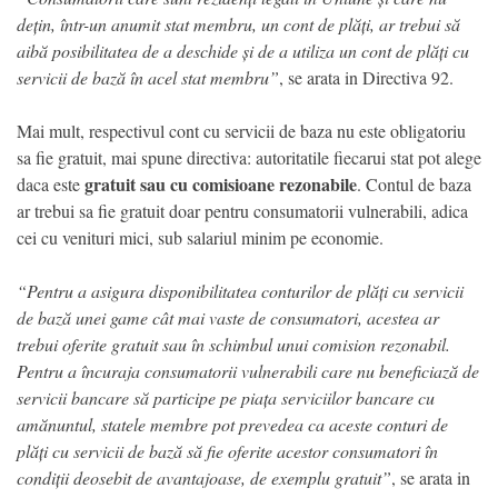
dețin, într-un anumit stat membru, un cont de plăți, ar trebui să
aibă posibilitatea de a deschide și de a utiliza un cont de plăți cu
servicii de bază în acel stat membru”
, se arata in Directiva 92.
Mai mult, respectivul cont cu servicii de baza nu este obligatoriu
sa fie gratuit, mai spune directiva: autoritatile fiecarui stat pot alege
gratuit sau cu comisioane rezonabile
daca este
. Contul de baza
ar trebui sa fie gratuit doar pentru consumatorii vulnerabili, adica
cei cu venituri mici, sub salariul minim pe economie.
“Pentru a asigura disponibilitatea conturilor de plăți cu servicii
de bază unei game cât mai vaste de consumatori, acestea ar
trebui oferite gratuit sau în schimbul unui comision rezonabil.
Pentru a încuraja consumatorii vulnerabili care nu beneficiază de
servicii bancare să participe pe piața serviciilor bancare cu
amănuntul, statele membre pot prevedea ca aceste conturi de
plăți cu servicii de bază să fie oferite acestor consumatori în
condiții deosebit de avantajoase, de exemplu gratuit”
, se arata in