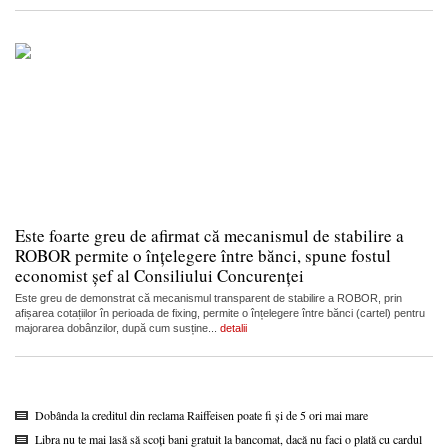
Este foarte greu de afirmat că mecanismul de stabilire a
ROBOR permite o înțelegere între bănci, spune fostul
economist șef al Consiliului Concurenței
Este greu de demonstrat că mecanismul transparent de stabilire a ROBOR, prin
afișarea cotațiilor în perioada de fixing, permite o înțelegere între bănci (cartel) pentru
majorarea dobânzilor, după cum susține...
detalii
Dobânda la creditul din reclama Raiffeisen poate fi și de 5 ori mai mare
Libra nu te mai lasă să scoți bani gratuit la bancomat, dacă nu faci o plată cu cardul