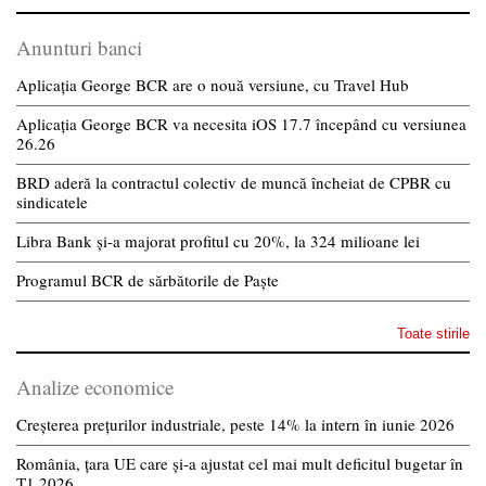
Anunturi banci
Aplicația George BCR are o nouă versiune, cu Travel Hub
Aplicația George BCR va necesita iOS 17.7 începând cu versiunea
26.26
BRD aderă la contractul colectiv de muncă încheiat de CPBR cu
sindicatele
Libra Bank și-a majorat profitul cu 20%, la 324 milioane lei
Programul BCR de sărbătorile de Paște
Toate stirile
Analize economice
Creșterea prețurilor industriale, peste 14% la intern în iunie 2026
România, țara UE care și-a ajustat cel mai mult deficitul bugetar în
T1 2026