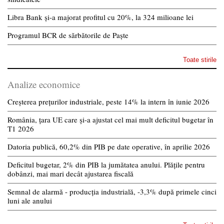
Libra Bank și-a majorat profitul cu 20%, la 324 milioane lei
Programul BCR de sărbătorile de Paște
Toate stirile
Analize economice
Creșterea prețurilor industriale, peste 14% la intern în iunie 2026
România, țara UE care și-a ajustat cel mai mult deficitul bugetar în
T1 2026
Datoria publică, 60,2% din PIB pe date operative, în aprilie 2026
Deficitul bugetar, 2% din PIB la jumătatea anului. Plățile pentru
dobânzi, mai mari decât ajustarea fiscală
Semnal de alarmă - producția industrială, -3,3% după primele cinci
luni ale anului