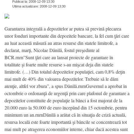
Publicat la: 2008-12-09 13:30
Ultima actualizare: 2008-12-09 13:30
Garantarea integrală a depozitelor ar putea să prevină plecarea
unor fonduri importante din depozitele bancare, la fel cum ţări care
au luat această măsură au atras resurse din statele limitrofe, a
declarat, marţi, Nicolae Dănilă, fostul preşedinte al
BCR.rnrn”Sunt ţări care au lansat proiecte de garantare în
totalitate şi foarte multe resurse s-au mişcat deja din statele
limitrofe. (…) Din totalul depozitelor populaţiei, cam 0,8% deţin
mai mult de 40% din valoarea depozitelor. Trebuie să le dăm
atenţie, altfel vor zbura”, a spus Dănilă.rnrnGuvernul a aprobat în
octombrie o ordonanţă de urgenţă prin care plafonul de garantare a
depozitelor constituite de populaţie la bănci a fost majorat de la
20.000 euro la 50.000 de euro începând din 15 octombrie, pentru
minimum un an.rnrnDănilă a arătat că în situaţia de criză actuală,
resursa locală este foarte importantă şi băncile se concentrează tot
mai mult pe atragerea economiilor interne, chiar dacă acestea sunt