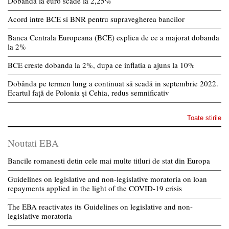
Dobanda la euro scade la 2,25%
Acord intre BCE si BNR pentru supravegherea bancilor
Banca Centrala Europeana (BCE) explica de ce a majorat dobanda
la 2%
BCE creste dobanda la 2%, dupa ce inflatia a ajuns la 10%
Dobânda pe termen lung a continuat să scadă in septembrie 2022.
Ecartul față de Polonia și Cehia, redus semnificativ
Toate stirile
Noutati EBA
Bancile romanesti detin cele mai multe titluri de stat din Europa
Guidelines on legislative and non-legislative moratoria on loan
repayments applied in the light of the COVID-19 crisis
The EBA reactivates its Guidelines on legislative and non-
legislative moratoria