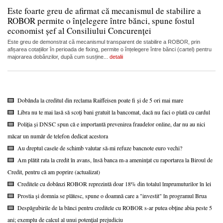
Este foarte greu de afirmat că mecanismul de stabilire a
ROBOR permite o înțelegere între bănci, spune fostul
economist șef al Consiliului Concurenței
Este greu de demonstrat că mecanismul transparent de stabilire a ROBOR, prin
afișarea cotațiilor în perioada de fixing, permite o înțelegere între bănci (cartel) pentru
majorarea dobânzilor, după cum susține...
detalii
Dobânda la creditul din reclama Raiffeisen poate fi și de 5 ori mai mare
Libra nu te mai lasă să scoți bani gratuit la bancomat, dacă nu faci o plată cu cardul
Poliția și DNSC spun că e importantă prevenirea fraudelor online, dar nu au nici
măcar un număr de telefon dedicat acestora
Au dreptul casele de schimb valutar să-mi refuze bancnote euro vechi?
Am plătit rata la credit în avans, însă banca m-a amenințat cu raportarea la Biroul de
Credit, pentru că am poprire (actualizat)
Creditele cu dobânzi ROBOR reprezintă doar 18% din totalul împrumuturilor în lei
Prostia și domnia se plătesc, spune o doamnă care a "investit" în programul Brua
Despăgubirile de la bănci pentru creditele cu ROBOR s-ar putea obține abia peste 5
ani; exemplu de calcul al unui potențial prejudiciu