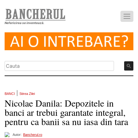
Nefericirea se inventează.
|
BANCI
Stirea Zilei
Nicolae Danila: Depozitele in
banci ar trebui garantate integral,
pentru ca banii sa nu iasa din tara
Autor:
Bancherul.ro