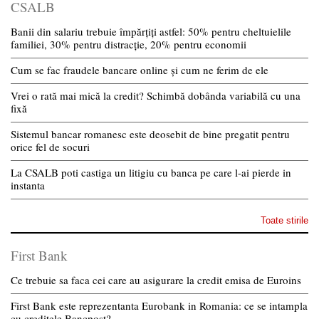
CSALB
Banii din salariu trebuie împărțiți astfel: 50% pentru cheltuielile
familiei, 30% pentru distracție, 20% pentru economii
Cum se fac fraudele bancare online și cum ne ferim de ele
Vrei o rată mai mică la credit? Schimbă dobânda variabilă cu una
fixă
Sistemul bancar romanesc este deosebit de bine pregatit pentru
orice fel de socuri
La CSALB poti castiga un litigiu cu banca pe care l-ai pierde in
instanta
Toate stirile
First Bank
Ce trebuie sa faca cei care au asigurare la credit emisa de Euroins
First Bank este reprezentanta Eurobank in Romania: ce se intampla
cu creditele Bancpost?