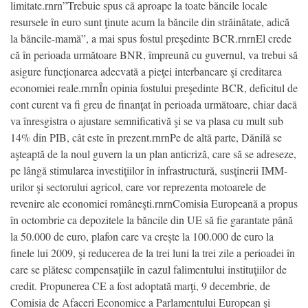
limitate.rnrn”Trebuie spus că aproape la toate băncile locale
resursele în euro sunt ţinute acum la băncile din străinătate, adică
la băncile-mamă”, a mai spus fostul preşedinte BCR.rnrnEl crede
că în perioada următoare BNR, împreună cu guvernul, va trebui să
asigure funcţionarea adecvată a pieţei interbancare şi creditarea
economiei reale.rnrnÎn opinia fostului preşedinte BCR, deficitul de
cont curent va fi greu de finanţat în perioada următoare, chiar dacă
va înresgistra o ajustare semnificativă şi se va plasa cu mult sub
14% din PIB, cât este în prezent.rnrnPe de altă parte, Dănilă se
aşteaptă de la noul guvern la un plan anticriză, care să se adreseze,
pe lângă stimularea investiţiilor în infrastructură, susţinerii IMM-
urilor şi sectorului agricol, care vor reprezenta motoarele de
revenire ale economiei româneşti.rnrnComisia Europeană a propus
în octombrie ca depozitele la băncile din UE să fie garantate până
la 50.000 de euro, plafon care va creşte la 100.000 de euro la
finele lui 2009, şi reducerea de la trei luni la trei zile a perioadei în
care se plătesc compensaţiile în cazul falimentului instituţiilor de
credit. Propunerea CE a fost adoptată marţi, 9 decembrie, de
Comisia de Afaceri Economice a Parlamentului European şi