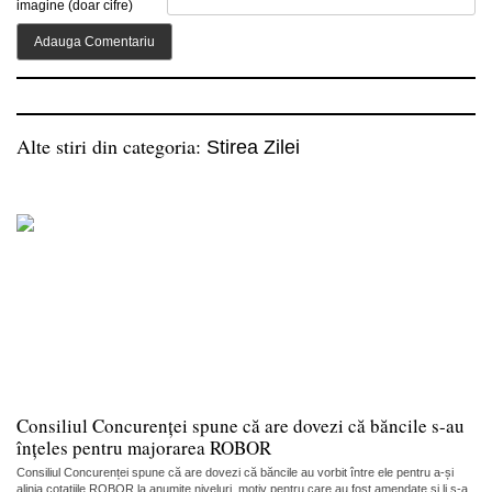
imagine (doar cifre)
Alte stiri din categoria:
Stirea Zilei
Consiliul Concurenței spune că are dovezi că băncile s-au
înțeles pentru majorarea ROBOR
Consiliul Concurenței spune că are dovezi că băncile au vorbit între ele pentru a-și
alinia cotațiile ROBOR la anumite niveluri, motiv pentru care au fost amendate și li s-a