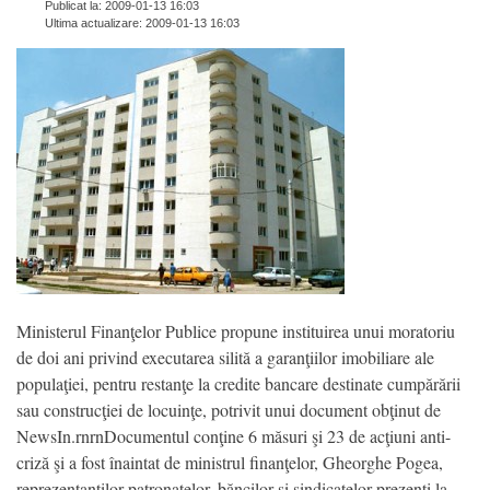
Publicat la: 2009-01-13 16:03
Ultima actualizare: 2009-01-13 16:03
Ministerul Finanţelor Publice propune instituirea unui moratoriu
de doi ani privind executarea silită a garanţiilor imobiliare ale
populaţiei, pentru restanţe la credite bancare destinate cumpărării
sau construcţiei de locuinţe, potrivit unui document obţinut de
NewsIn.rnrnDocumentul conţine 6 măsuri şi 23 de acţiuni anti-
criză şi a fost înaintat de ministrul finanţelor, Gheorghe Pogea,
reprezentanţilor patronatelor, băncilor şi sindicatelor prezenţi la