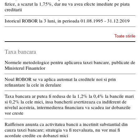
fizice, a scazut la 1,75%, dar nu va avea efecte imediate pe piata
creditarii
Istoricul ROBOR la 3 luni, in perioada 01.08.1995 - 31.12.2019
Toate stirile
Taxa bancara
Normele metodologice pentru aplicarea taxei bancare, publicate de
Ministerul Finantelor
Noul ROBOR se va aplica automat la creditele noi si prin
refinantare la cele in derulare
Taxa bancara ar putea fi redusa de la 1,2% la 0,4% la bancile mari
si 0,2% la cele mici, insa bancherii avertizeaza ca indiferent de
nivelul acesteia, intermedierea financiara va scadea iar dobanzile
vor creste
Raiffeisen anunta ca activitatea bancii a incetinit substantial din
cauza taxei bancare; strategia va fi reevaluata, nu vor mai fi
acordate credite cu dobanzi mici