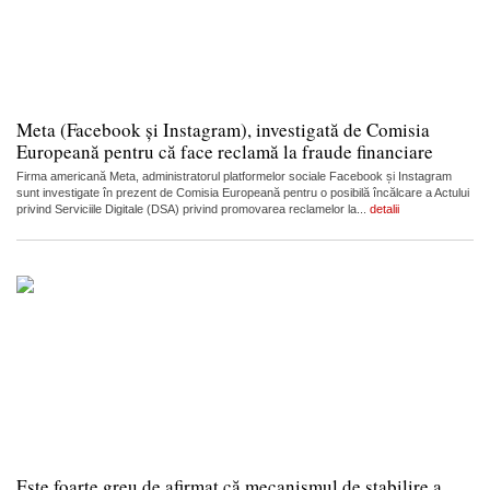
Meta (Facebook și Instagram), investigată de Comisia
Europeană pentru că face reclamă la fraude financiare
Firma americană Meta, administratorul platformelor sociale Facebook și Instagram
sunt investigate în prezent de Comisia Europeană pentru o posibilă încălcare a Actului
privind Serviciile Digitale (DSA) privind promovarea reclamelor la...
detalii
Este foarte greu de afirmat că mecanismul de stabilire a