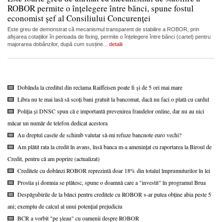
ROBOR permite o înțelegere între bănci, spune fostul
economist șef al Consiliului Concurenței
Este greu de demonstrat că mecanismul transparent de stabilire a ROBOR, prin
afișarea cotațiilor în perioada de fixing, permite o înțelegere între bănci (cartel) pentru
majorarea dobânzilor, după cum susține...
detalii
Dobânda la creditul din reclama Raiffeisen poate fi și de 5 ori mai mare
Libra nu te mai lasă să scoți bani gratuit la bancomat, dacă nu faci o plată cu cardul
Poliția și DNSC spun că e importantă prevenirea fraudelor online, dar nu au nici
măcar un număr de telefon dedicat acestora
Au dreptul casele de schimb valutar să-mi refuze bancnote euro vechi?
Am plătit rata la credit în avans, însă banca m-a amenințat cu raportarea la Biroul de
Credit, pentru că am poprire (actualizat)
Creditele cu dobânzi ROBOR reprezintă doar 18% din totalul împrumuturilor în lei
Prostia și domnia se plătesc, spune o doamnă care a "investit" în programul Brua
Despăgubirile de la bănci pentru creditele cu ROBOR s-ar putea obține abia peste 5
ani; exemplu de calcul al unui potențial prejudiciu
BCR a vorbit "pe șleau" cu oamenii despre ROBOR