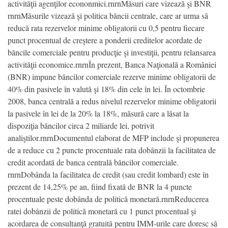
activităţii agenţilor econonmici.rnrnMăsuri care vizează şi BNR
rnrnMăsurile vizează şi politica băncii centrale, care ar urma să
reducă rata rezervelor minime obligatorii cu 0,5 pentru fiecare
punct procentual de creştere a ponderii creditelor acordate de
băncile comerciale pentru producţie şi investiţii, pentru relansarea
activităţii economice.rnrnÎn prezent, Banca Naţională a României
(BNR) impune băncilor comerciale rezerve minime obligatorii de
40% din pasivele în valută şi 18% din cele în lei. În octombrie
2008, banca centrală a redus nivelul rezervelor minime obligatorii
la pasivele în lei de la 20% la 18%, măsură care a lăsat la
dispoziţia băncilor circa 2 miliarde lei, potrivit
analiştilor.rnrnDocumentul elaborat de MFP include şi propunerea
de a reduce cu 2 puncte procentuale rata dobânzii la facilitatea de
credit acordată de banca centrală băncilor comerciale.
rnrnDobânda la facilitatea de credit (sau credit lombard) este în
prezent de 14,25% pe an, fiind fixată de BNR la 4 puncte
procentuale peste dobânda de politică monetară.rnrnReducerea
ratei dobânzii de politică monetară cu 1 punct procentual şi
acordarea de consultanţă gratuită pentru IMM-urile care doresc să