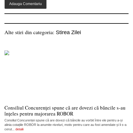
Alte stiri din categoria:
Stirea Zilei
Consiliul Concurenței spune că are dovezi că băncile s-au
înțeles pentru majorarea ROBOR
Consiliul Concurenței spune că are dovezi că băncile au vorbit între ele pentru a-și
alinia cotațiile ROBOR la anumite niveluri, motiv pentru care au fost amendate și li s-a
cerut...
detalii