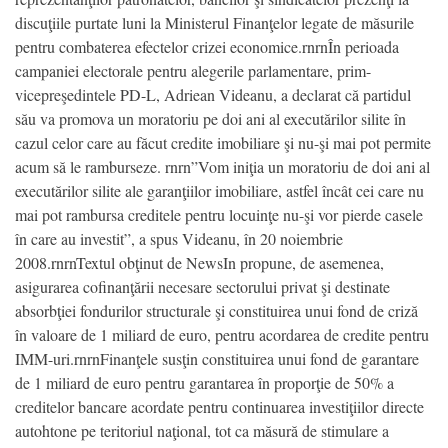
discuţiile purtate luni la Ministerul Finanţelor legate de măsurile
pentru combaterea efectelor crizei economice.rnrnÎn perioada
campaniei electorale pentru alegerile parlamentare, prim-
vicepreşedintele PD-L, Adriean Videanu, a declarat că partidul
său va promova un moratoriu pe doi ani al executărilor silite în
cazul celor care au făcut credite imobiliare şi nu-şi mai pot permite
acum să le ramburseze. rnrn”Vom iniţia un moratoriu de doi ani al
executărilor silite ale garanţiilor imobiliare, astfel încât cei care nu
mai pot rambursa creditele pentru locuinţe nu-şi vor pierde casele
în care au investit”, a spus Videanu, în 20 noiembrie
2008.rnrnTextul obţinut de NewsIn propune, de asemenea,
asigurarea cofinanţării necesare sectorului privat şi destinate
absorbţiei fondurilor structurale şi constituirea unui fond de criză
în valoare de 1 miliard de euro, pentru acordarea de credite pentru
IMM-uri.rnrnFinanţele susţin constituirea unui fond de garantare
de 1 miliard de euro pentru garantarea în proporţie de 50% a
creditelor bancare acordate pentru continuarea investiţiilor directe
autohtone pe teritoriul naţional, tot ca măsură de stimulare a