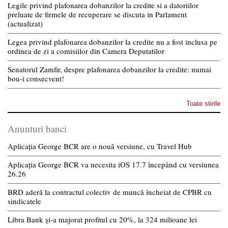
Legile privind plafonarea dobanzilor la credite si a datoriilor
preluate de firmele de recuperare se discuta in Parlament
(actualizat)
Legea privind plafonarea dobanzilor la credite nu a fost inclusa pe
ordinea de zi a comisiilor din Camera Deputatilor
Senatorul Zamfir, despre plafonarea dobanzilor la credite: numai
bou-i consecvent!
Toate stirile
Anunturi banci
Aplicația George BCR are o nouă versiune, cu Travel Hub
Aplicația George BCR va necesita iOS 17.7 începând cu versiunea
26.26
BRD aderă la contractul colectiv de muncă încheiat de CPBR cu
sindicatele
Libra Bank și-a majorat profitul cu 20%, la 324 milioane lei