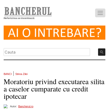
Nefericirea se inventează.
|
BANCI
Stirea Zilei
Moratoriu privind executarea silita
a caselor cumparate cu credit
ipotecar
Autor:
Bancherul.ro