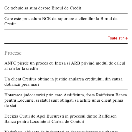
Ce trebuie sa stim despre Biroul de Credit
Care este procedura BCR de raportare a clientilor la Biroul de
Credit
Toate stirile
Procese
ANPC pierde un proces cu Intesa si ARB privind modul de calcul
al ratelor la credite
Un client Credius obtine in justitie anularea creditului, din cauza
dobanzii prea mari
Hotararea judecatoriei prin care Aedificium, fosta Raiffeisen Banca
pentru Locuinte, si statul sunt obligati sa achite unui client prima
de stat
Decizia Curtii de Apel Bucuresti in procesul dintre Raiffeisen
Banca pentru Locuinte si Curtea de Conturi
Vodafone, obligata de judecatori sa despagubeasca un abonat