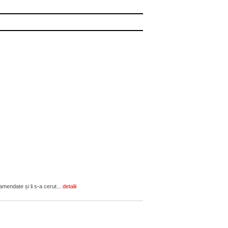
amendate și li s-a cerut...
detalii