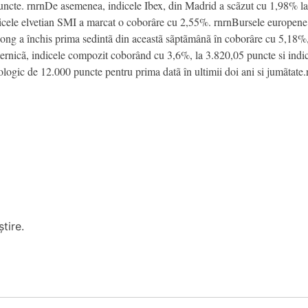
uncte. rnrnDe asemenea, indicele Ibex, din Madrid a scãzut cu 1,98% la 
icele elvetian SMI a marcat o coborâre cu 2,55%. rnrnBursele europene au
ng a închis prima sedintã din aceastã sãptãmânã în coborâre cu 5,18%,
ernicã, indicele compozit coborând cu 3,6%, la 3.820,05 puncte si indi
logic de 12.000 puncte pentru prima datã în ultimii doi ani si jumãtate.
tire.