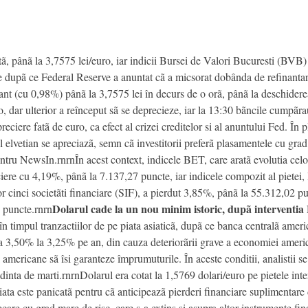
, pânã la 3,7575 lei/euro, iar indicii Bursei de Valori Bucuresti (BVB) 
nte dupã ce Federal Reserve a anuntat cã a micsorat dobânda de refinanta
tant (cu 0,98%) pânã la 3,7575 lei în decurs de o orã, pânã la deschidere
uro, dar ulterior a reînceput sã se deprecieze, iar la 13:30 bãncile cumpãr
ciere fatã de euro, ca efect al crizei creditelor si al anuntului Fed. În p
l elvetian se apreciazã, semn cã investitorii preferã plasamentele cu grad 
 NewsIn.rnrnÎn acest context, indicele BET, care aratã evolutia celor m
ciere cu 4,19%, pânã la 7.137,27 puncte, iar indicele compozit al pietei
 cinci societãti financiare (SIF), a pierdut 3,85%, pânã la 55.312,02 p
Dolarul cade la un nou minim istoric, dupã interventia
 puncte.rnrn
 în timpul tranzactiilor de pe piata asiaticã, dupã ce banca centralã ame
 la 3,50% la 3,25% pe an, din cauza deteriorãrii grave a economiei ameri
ci americane sã îsi garanteze împrumuturile. În aceste conditii, analistii
inta de marti.rnrnDolarul era cotat la 1,5769 dolari/euro pe pietele inte
a este panicatã pentru cã anticipeazã pierderi financiare suplimentare d
ecare cu grad mare de risc, care s-a extins si asupra altor instrumente fin