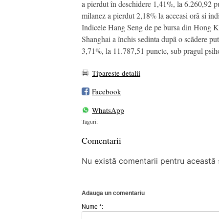
a pierdut în deschidere 1,41%, la 6.260,92 p
milanez a pierdut 2,18% la aceeasi orã si ind
Indicele Hang Seng de pe bursa din Hong Ko
Shanghai a închis sedinta dupã o scãdere put
3,71%, la 11.787,51 puncte, sub pragul psiho
Tipareste detalii
Facebook
WhatsApp
Taguri:
Comentarii
Nu există comentarii pentru această ș
Adauga un comentariu
Nume *: