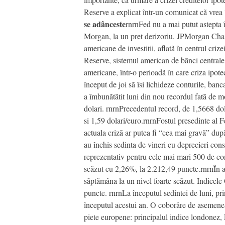
Reserve a explicat într-un comunicat cã vrea “
se adânceste
rnrnFed nu a mai putut astepta î
Morgan, la un pret derizoriu. JPMorgan Chas
americane de investitii, aflatã în centrul cri
Reserve, sistemul american de bãnci centrale,
americane, într-o perioadã în care criza ipot
început de joi sã îsi lichideze conturile, banc
a îmbunãtãtit luni din nou recordul fatã de m
dolari. rnrnPrecedentul record, de 1,5668 dola
si 1,59 dolari/euro.rnrnFostul presedinte al 
actuala crizã ar putea fi “cea mai gravã” du
au închis sedinta de vineri cu deprecieri con
reprezentativ pentru cele mai mari 500 de co
scãzut cu 2,26%, la 2.212,49 puncte.rnrnÎn ac
sãptãmâna la un nivel foarte scãzut. Indicel
puncte. rnrnLa începutul sedintei de luni, pr
începutul acestui an. O coborâre de asemenea a
piete europene: principalul indice londonez,