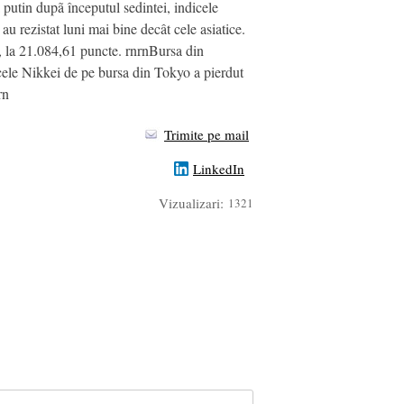
putin dupã începutul sedintei, indicele
 rezistat luni mai bine decât cele asiatice.
 la 21.084,61 puncte. rnrnBursa din
cele Nikkei de pe bursa din Tokyo a pierdut
rn
Trimite pe mail
LinkedIn
Vizualizari:
1321