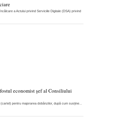
ciare
lcare a Actului privind Serviciile Digitale (DSA) privind
fostul economist șef al Consiliului
 (cartel) pentru majorarea dobânzilor, după cum susține...