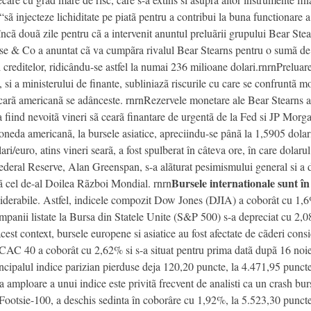
sã injecteze lichiditate pe piatã pentru a contribui la buna functionare a
ncã douã zile pentru cã a intervenit anuntul preluãrii grupului Bear Stea
e & Co a anuntat cã va cumpãra rivalul Bear Stearns pentru o sumã de do
zei creditelor, ridicându-se astfel la numai 236 milioane dolari.rnrnPrelua
 si a ministerului de finante, subliniazã riscurile cu care se confruntã 
ecarã americanã se adânceste. rnrnRezervele monetare ale Bear Stearns au 
a fiind nevoitã vineri sã cearã finantare de urgentã de la Fed si JP Morgan
oneda americanã, la bursele asiatice, apreciindu-se pânã la 1,5905 dolar
ri/euro, atins vineri searã, a fost spulberat în câteva ore, în care dolaru
Federal Reserve, Alan Greenspan, s-a alãturat pesimismului general si a 
Bursele internationale sunt î
pã cel de-al Doilea Rãzboi Mondial. rnrn
siderabile. Astfel, indicele compozit Dow Jones (DJIA) a coborât cu 1,6
mpanii listate la Bursa din Statele Unite (S&P 500) s-a depreciat cu 2,
est context, bursele europene si asiatice au fost afectate de cãderi cons
e CAC 40 a coborât cu 2,62% si s-a situat pentru prima datã dupã 16 no
incipalul indice parizian pierduse deja 120,20 puncte, la 4.471,95 punct
mploare a unui indice este privitã frecvent de analisti ca un crash bursie
 Footsie-100, a deschis sedinta în coborâre cu 1,92%, la 5.523,30 puncte