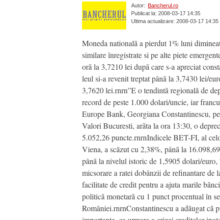
Autor:
Bancherul.ro
Publicat la: 2008-03-17 14:35
Ultima actualizare: 2008-03-17 14:35
Moneda nationalã a pierdut 1% luni dimineatã
similare înregistrate si pe alte piete emerge
orã la 3,7210 lei dupã care s-a apreciat cons
leul si-a revenit treptat pânã la 3,7430 lei/e
3,7620 lei.rnrn”E o tendintã regionalã de depre
record de peste 1.000 dolari/uncie, iar francu
Europe Bank, Georgiana Constantinescu, pentru
Valori Bucuresti, arãta la ora 13:30, o depre
5.052,26 puncte.rnrnIndicele BET-FI, al celor
Viena, a scãzut cu 2,38%, pânã la 16.098,69
pânã la nivelul istoric de 1,5905 dolari/euro,
micsorare a ratei dobânzii de refinantare de
facilitate de credit pentru a ajuta marile bãn
politicã monetarã cu 1 punct procentual în sed
României.rnrnConstantinescu a adãugat cã piat
importante, ca urmare a crizei creditelor ipot