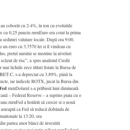
au coborât cu 2-4%, în ton cu evolutiile
re cu 0,25 puncte.rnrnEuro era cotat la prima
a sedintei valutare locale. Dupã ora 9:00,
au un euro cu 3,7570 lei si îl vindeau cu
lus, pretul aurului se mentine la niveluri
scãzut de risc”, a spus analistul Credit
ai lichide zece titluri listate la Bursa de
, BET-C, s-a depreciat cu 3,89%, pânã la
uncte, iar indicele ROTX, jucat la Bursa din
 Fed
rnrnDolarul s-a prãbusit luni dimineatã
ricanã – Federal Reserve – a suprins piata cu o
cane.rnrnFed a hotãrât sã creeze si o nouã
 se asteaptã ca Fed sã reducã dobânda de
rnationale la 13:20, ora
in partea unor bãnci de investitii
anciare cu risc mai putin ridicat.rnrnFederal