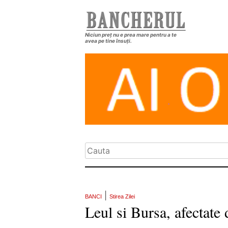
Niciun preț nu e prea mare pentru a te
avea pe tine însuți.
|
BANCI
Stirea Zilei
Leul si Bursa, afectate