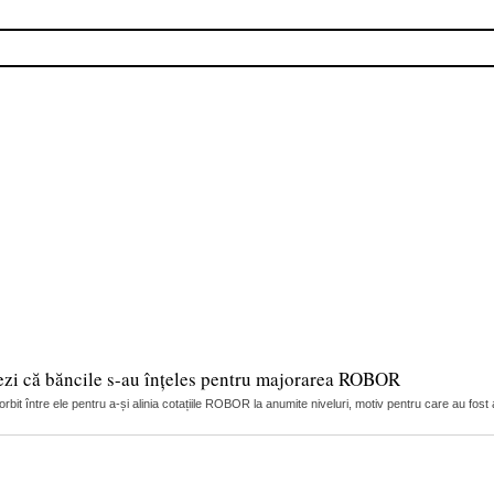
ezi că băncile s-au înțeles pentru majorarea ROBOR
it între ele pentru a-și alinia cotațiile ROBOR la anumite niveluri, motiv pentru care au fost 