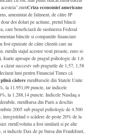
Criza economiei americane
 acesteia”.rnrn
rns, amenintat de faliment, de cãtre JP
ar doi dolari pe actiune, pretul bãncii
rea, care beneficiazã de sustinerea Federal
momentan bãncile si companiile financiare
fost epuizate de cãtre clientii care au
. rnrnÎn siajul acestor vesti proaste, euro si-
i, foarte aproape de pragul psihologic de 1,6
l a cãzut succesiv sub pragurile de 1,57, 1,58
declarat luni pentru Financial Times cã
n plinã cãdere
rnrnBursele din Statele Unite
%, la 11.951,09 puncte, iar indicele
08%, la 1.288,14 puncte. Indicele Nasdaq a
iderabile. rnrnBursa din Paris a deschis
iembrie 2005 sub pragul psihologic de 4.500
e, înregistrând o scãdere de peste 20% de la
r. rnrnEvolutia a fost similarã si pe alte
, si indicele Dax de pe bursa din Frankfourt,