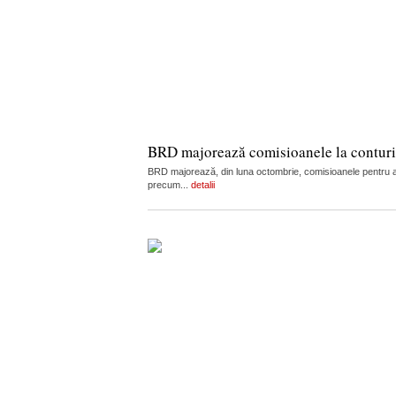
BRD majorează comisioanele la conturi, c
BRD majorează, din luna octombrie, comisioanele pentru admi
precum...
detalii