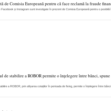
tă de Comisia Europeană pentru că face reclamă la fraude finan
 Facebook și Instagram sunt investigate în prezent de Comisia Europeană pentru o posibilă încă
ul de stabilire a ROBOR permite o înțelegere între bănci, spune 
lire a ROBOR, prin afișarea cotațiilor în perioada de fixing, permite o înțelegere între bănci