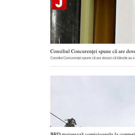
Consiliul Concurenței spune că are dov
Consiliul Concurenței spune că are dovezi că băncile au vorb
BRD majorează comisioanele la conturi, c