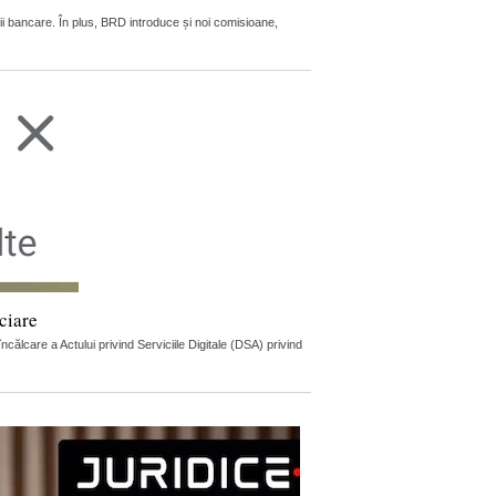
ii bancare. În plus, BRD introduce și noi comisioane,
ciare
lcare a Actului privind Serviciile Digitale (DSA) privind