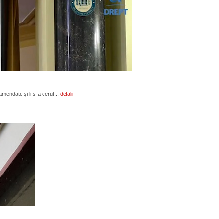
amendate și li s-a cerut...
detalii