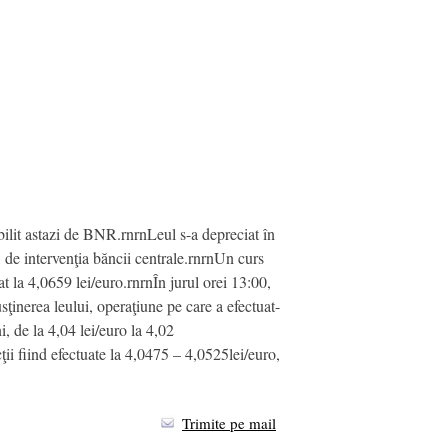
bilit astazi de BNR.rnrnLeul s-a depreciat în
r, de intervenţia băncii centrale.rnrnUn curs
 la 4,0659 lei/euro.rnrnÎn jurul orei 13:00,
sţinerea leului, operaţiune pe care a efectuat-
, de la 4,04 lei/euro la 4,02
ţii fiind efectuate la 4,0475 – 4,0525lei/euro,
Trimite pe mail