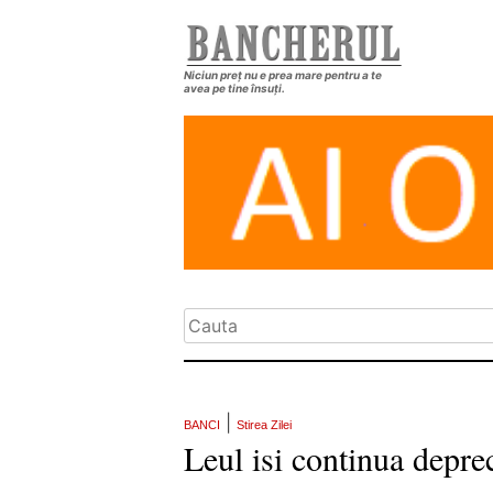
Niciun preț nu e prea mare pentru a te
avea pe tine însuți.
|
BANCI
Stirea Zilei
Leul isi continua depr