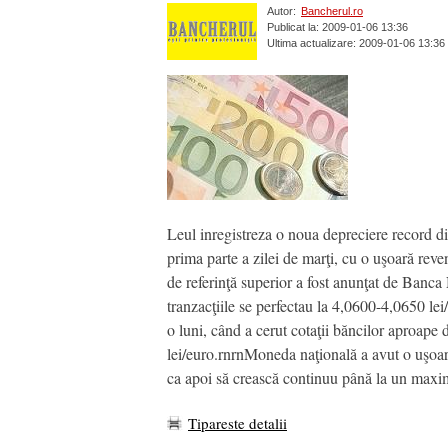
Autor:
Bancherul.ro
Publicat la: 2009-01-06 13:36
Ultima actualizare: 2009-01-06 13:36
Leul inregistreza o noua depreciere record di
prima parte a zilei de marţi, cu o uşoară reven
de referinţă superior a fost anunţat de Banc
tranzacţiile se perfectau la 4,0600-4,0650 lei
o luni, când a cerut cotaţii băncilor aproape 
lei/euro.rnrnMoneda naţională a avut o uşoară 
ca apoi să crească continuu până la un maxi
Tipareste detalii