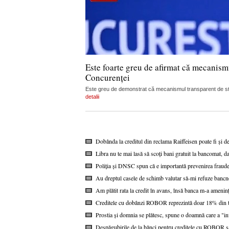
Este foarte greu de afirmat că mecanism
Concurenței
Este greu de demonstrat că mecanismul transparent de stabi
detalii
Dobânda la creditul din reclama Raiffeisen poate fi și d
Libra nu te mai lasă să scoți bani gratuit la bancomat, da
Poliția și DNSC spun că e importantă prevenirea fraudel
Au dreptul casele de schimb valutar să-mi refuze bancn
Am plătit rata la credit în avans, însă banca m-a ameninț
Creditele cu dobânzi ROBOR reprezintă doar 18% din to
Prostia și domnia se plătesc, spune o doamnă care a "i
Despăgubirile de la bănci pentru creditele cu ROBOR s-a