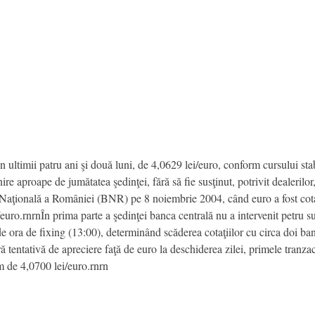
n ultimii patru ani şi două luni, de 4,0629 lei/euro, conform cursului sta
ire aproape de jumătatea şedinţei, fără să fie susţinut, potrivit dealerilo
a Naţională a României (BNR) pe 8 noiembrie 2004, când euro a fost cotat
/euro.rnrnÎn prima parte a şedinţei banca centrală nu a intervenit petru su
de ora de fixing (13:00), determinând scăderea cotaţiilor cu circa doi bani
tentativă de apreciere faţă de euro la deschiderea zilei, primele tranzac
m de 4,0700 lei/euro.rnrn