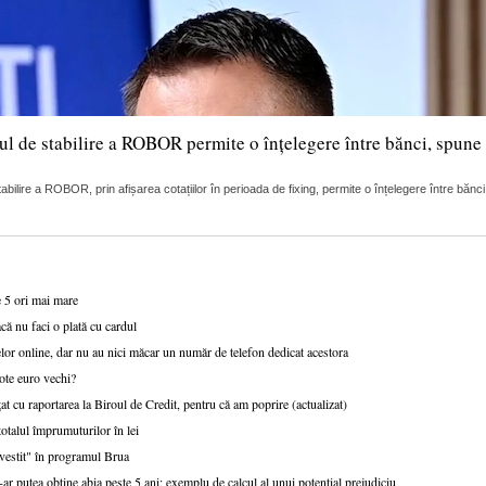
ul de stabilire a ROBOR permite o înțelegere între bănci, spune 
lire a ROBOR, prin afișarea cotațiilor în perioada de fixing, permite o înțelegere între bănci
e 5 ori mai mare
că nu faci o plată cu cardul
or online, dar nu au nici măcar un număr de telefon dedicat acestora
ote euro vechi?
at cu raportarea la Biroul de Credit, pentru că am poprire (actualizat)
talul împrumuturilor în lei
nvestit" în programul Brua
r putea obține abia peste 5 ani; exemplu de calcul al unui potențial prejudiciu