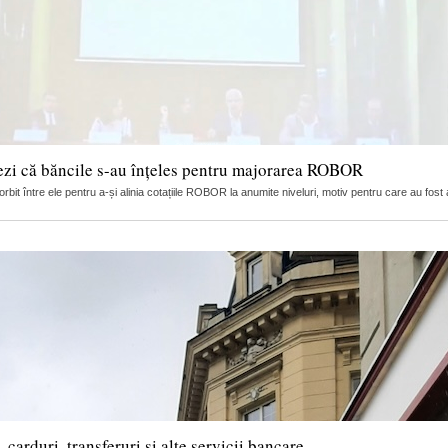
ezi că băncile s-au înțeles pentru majorarea ROBOR
it între ele pentru a-și alinia cotațiile ROBOR la anumite niveluri, motiv pentru care au fost 
arduri, transferuri și alte servicii bancare