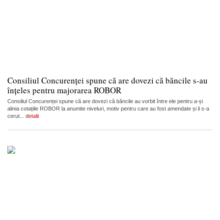
Consiliul Concurenței spune că are dovezi că băncile s-au
înțeles pentru majorarea ROBOR
Consiliul Concurenței spune că are dovezi că băncile au vorbit între ele pentru a-și
alinia cotațiile ROBOR la anumite niveluri, motiv pentru care au fost amendate și li s-a
cerut...
detalii