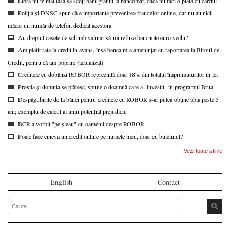
Libra nu te mai lasă să scoți bani gratuit la bancomat, dacă nu faci o plată cu cardul
Poliția și DNSC spun că e importantă prevenirea fraudelor online, dar nu au nici
măcar un număr de telefon dedicat acestora
Au dreptul casele de schimb valutar să-mi refuze bancnote euro vechi?
Am plătit rata la credit în avans, însă banca m-a amenințat cu raportarea la Biroul de
Credit, pentru că am poprire (actualizat)
Creditele cu dobânzi ROBOR reprezintă doar 18% din totalul împrumuturilor în lei
Prostia și domnia se plătesc, spune o doamnă care a "investit" în programul Brua
Despăgubirile de la bănci pentru creditele cu ROBOR s-ar putea obține abia peste 5
ani; exemplu de calcul al unui potențial prejudiciu
BCR a vorbit "pe șleau" cu oamenii despre ROBOR
Poate face cineva un credit online pe numele meu, doar cu buletinul?
Vezi toate stirile
English
Contact