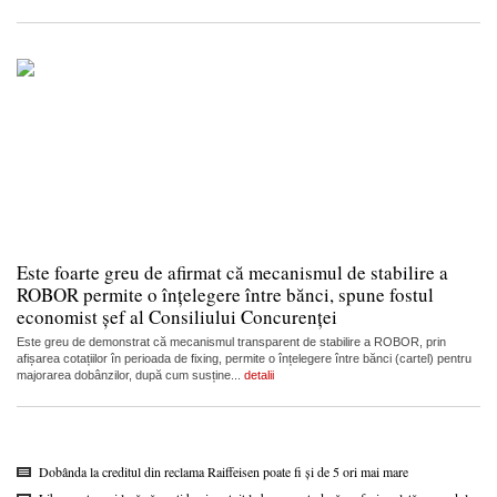
Este foarte greu de afirmat că mecanismul de stabilire a
ROBOR permite o înțelegere între bănci, spune fostul
economist șef al Consiliului Concurenței
Este greu de demonstrat că mecanismul transparent de stabilire a ROBOR, prin
afișarea cotațiilor în perioada de fixing, permite o înțelegere între bănci (cartel) pentru
majorarea dobânzilor, după cum susține...
detalii
Dobânda la creditul din reclama Raiffeisen poate fi și de 5 ori mai mare