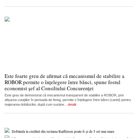
Este foarte greu de afirmat că mecanismul de stabilire a
ROBOR permite o înțelegere între bănci, spune fostul
economist șef al Consiliului Concurenței
Este greu de demonstrat că mecanismul transparent de stabilire a ROBOR, prin
afișarea cotațiilor în perioada de fixing, permite o înțelegere între bănci (cartel) pentru
majorarea dobânzilor, după cum susține...
detalii
Dobânda la creditul din reclama Raiffeisen poate fi și de 5 ori mai mare