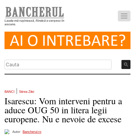
Lauda mă rușinează, fiindcă o cerșesc în
ascuns.
|
BANCI
Stirea Zilei
Isarescu: Vom interveni pentru a
aduce OUG 50 in litera legii
europene. Nu e nevoie de excese
Autor:
Bancherul.ro