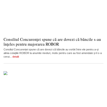
Consiliul Concurenței spune că are dovezi că băncile s-au
înțeles pentru majorarea ROBOR
Consiliul Concurenței spune că are dovezi că băncile au vorbit între ele pentru a-și
alinia cotațiile ROBOR la anumite niveluri, motiv pentru care au fost amendate și li s-a
cerut...
detalii