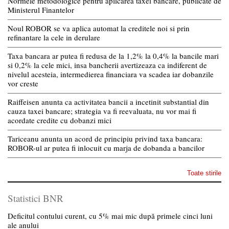
Normele metodologice pentru aplicarea taxei bancare, publicate de
Ministerul Finantelor
Noul ROBOR se va aplica automat la creditele noi si prin
refinantare la cele in derulare
Taxa bancara ar putea fi redusa de la 1,2% la 0,4% la bancile mari
si 0,2% la cele mici, insa bancherii avertizeaza ca indiferent de
nivelul acesteia, intermedierea financiara va scadea iar dobanzile
vor creste
Raiffeisen anunta ca activitatea bancii a incetinit substantial din
cauza taxei bancare; strategia va fi reevaluata, nu vor mai fi
acordate credite cu dobanzi mici
Tariceanu anunta un acord de principiu privind taxa bancara:
ROBOR-ul ar putea fi inlocuit cu marja de dobanda a bancilor
Toate stirile
Statistici BNR
Deficitul contului curent, cu 5% mai mic după primele cinci luni
ale anului