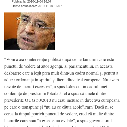
Publicat la: 2010-11-04 16:07
Ultima actualizare: 2010-11-04 16:07
“Vom avea o intervenţie publică după ce ne lămurim care este
punctul de vedere al altor agenţii, al parlamentului, în această
dezbatere care a ieşit prea mult dintr-un cadru normal şi pentru a
aduce ordonanţa în spiritul şi litera directivei europene. Nu avem
nevoie de lucruri excesive”, a spus Isărescu, în cadrul unei
conferinţe de presă.rnrnTotodată, el a spus că unele dintre
prevederile OUG 50/2010 nu erau incluse în directiva europeană
pe care o transpune şi “nu au ce căuta acolo”.rnrn”Dacă ni se
cerea la timpul potrivit punctul de vedere, cred că multe dintre
lucrurile care erau în exces erau evitate”, a spus guvernatorul