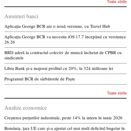
Toate stirile
Anunturi banci
Aplicația George BCR are o nouă versiune, cu Travel Hub
Aplicația George BCR va necesita iOS 17.7 începând cu versiunea
26.26
BRD aderă la contractul colectiv de muncă încheiat de CPBR cu
sindicatele
Libra Bank și-a majorat profitul cu 20%, la 324 milioane lei
Programul BCR de sărbătorile de Paște
Toate stirile
Analize economice
Creșterea prețurilor industriale, peste 14% la intern în iunie 2026
România, țara UE care și-a ajustat cel mai mult deficitul bugetar în