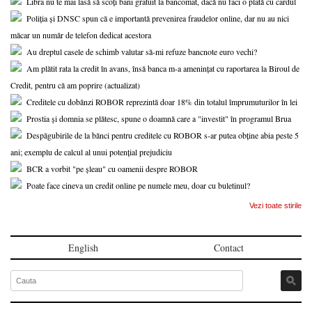
Libra nu te mai lasă să scoți bani gratuit la bancomat, dacă nu faci o plată cu cardul
Poliția și DNSC spun că e importantă prevenirea fraudelor online, dar nu au nici
măcar un număr de telefon dedicat acestora
Au dreptul casele de schimb valutar să-mi refuze bancnote euro vechi?
Am plătit rata la credit în avans, însă banca m-a amenințat cu raportarea la Biroul de
Credit, pentru că am poprire (actualizat)
Creditele cu dobânzi ROBOR reprezintă doar 18% din totalul împrumuturilor în lei
Prostia și domnia se plătesc, spune o doamnă care a "investit" în programul Brua
Despăgubirile de la bănci pentru creditele cu ROBOR s-ar putea obține abia peste 5
ani; exemplu de calcul al unui potențial prejudiciu
BCR a vorbit "pe șleau" cu oamenii despre ROBOR
Poate face cineva un credit online pe numele meu, doar cu buletinul?
Vezi toate stirile
English
Contact