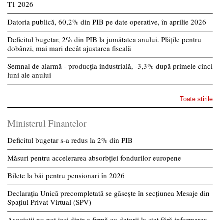
T1 2026
Datoria publică, 60,2% din PIB pe date operative, în aprilie 2026
Deficitul bugetar, 2% din PIB la jumătatea anului. Plățile pentru
dobânzi, mai mari decât ajustarea fiscală
Semnal de alarmă - producția industrială, -3,3% după primele cinci
luni ale anului
Toate stirile
Ministerul Finantelor
Deficitul bugetar s-a redus la 2% din PIB
Măsuri pentru accelerarea absorbției fondurilor europene
Bilete la băi pentru pensionari în 2026
Declarația Unică precompletată se găsește în secțiunea Mesaje din
Spațiul Privat Virtual (SPV)
Asociații nu pot ieși dintr-o firmă cu datorii la stat fără informarea