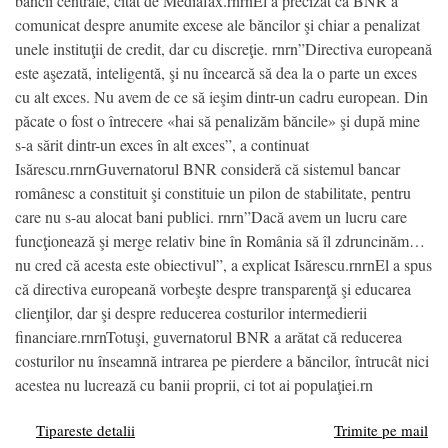
băncii centrale, citat de Mediafax.rnrnEl a precizat că BNR a
comunicat despre anumite excese ale băncilor şi chiar a penalizat
unele instituţii de credit, dar cu discreţie. rnrn”Directiva europeană
este aşezată, inteligentă, şi nu încearcă să dea la o parte un exces
cu alt exces. Nu avem de ce să ieşim dintr-un cadru european. Din
păcate o fost o întrecere «hai să penalizăm băncile» şi după mine
s-a sărit dintr-un exces în alt exces”, a continuat
Isărescu.rnrnGuvernatorul BNR consideră că sistemul bancar
românesc a constituit şi constituie un pilon de stabilitate, pentru
care nu s-au alocat bani publici. rnrn”Dacă avem un lucru care
funcţionează şi merge relativ bine în România să îl zdruncinăm…
nu cred că acesta este obiectivul”, a explicat Isărescu.rnrnEl a spus
că directiva europeană vorbeşte despre transparenţă şi educarea
clienţilor, dar şi despre reducerea costurilor intermedierii
financiare.rnrnTotuşi, guvernatorul BNR a arătat că reducerea
costurilor nu înseamnă intrarea pe pierdere a băncilor, întrucât nici
acestea nu lucrează cu banii proprii, ci tot ai populaţiei.rn
Tipareste detalii
Trimite pe mail