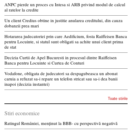
ANPC pierde un proces cu Intesa si ARB privind modul de calcul
al ratelor la credite
Un client Credius obtine in justitie anularea creditului, din cauza
dobanzii prea mari
Hotararea judecatoriei prin care Aedificium, fosta Raiffeisen Banca
pentru Locuinte, si statul sunt obligati sa achite unui client prima
de stat
Decizia Curtii de Apel Bucuresti in procesul dintre Raiffeisen
Banca pentru Locuinte si Curtea de Conturi
Vodafone, obligata de judecatori sa despagubeasca un abonat
caruia a refuzat sa-i repare un telefon stricat sau sa-i dea banii
inapoi (decizia instantei)
Toate stirile
Stiri economice
Ratingul României, menținut la BBB- cu perspectivă negativă